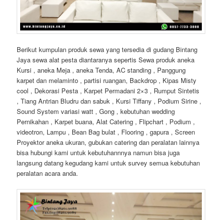
Berikut kumpulan produk sewa yang tersedia di gudang Bintang
Jaya sewa alat pesta diantaranya sepertis Sewa produk aneka
Kursi , aneka Meja , aneka Tenda, AC standing , Panggung
karpet dan melaminto , partisi ruangan, Backdrop , Kipas Misty
cool , Dekorasi Pesta , Karpet Permadani 2×3 , Rumput Sintetis
, Tiang Antrian Bludru dan sabuk , Kursi Tiffany , Podium Sirine ,
Sound System variasi watt , Gong , kebutuhan wedding
Pernikahan , Karpet buana, Alat Catering , Flipchart , Podium ,
videotron, Lampu , Bean Bag bulat , Flooring , gapura , Screen
Proyektor aneka ukuran, gubukan catering dan peralatan lainnya
bisa hubungi kami untuk kebutuhannnya namun bisa juga
langsung datang kegudang kami untuk survey semua kebutuhan
peralatan acara anda.