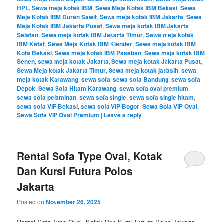
HPL
,
Sewa meja kotak IBM
,
Sewa Meja Kotak IBM Bekasi
,
Sewa
Meja Kotak IBM Duren Sawit
,
Sewa meja kotak IBM Jakarta
,
Sewa
Meja Kotak IBM Jakarta Pusat
,
Sewa meja kotak IBM Jakarta
Selatan
,
Sewa meja kotak IBM Jakarta Timur
,
Sewa meja kotak
IBM Ketat
,
Sewa Meja Kotak IBM Klender
,
Sewa meja kotak IBM
Kota Bekasi
,
Sewa meja kotak IBM Paseban
,
Sewa meja kotak IBM
Senen
,
sewa meja kotak Jakarta
,
Sewa meja kotak Jakarta Pusat
,
Sewa Meja kotak Jakarta Timur
,
Sewa meja kotak jatiasih
,
sewa
meja kotak Karawang
,
sewa sofa
,
sewa sofa Bandung
,
sewa sofa
Depok
,
Sewa Sofa Hitam Karawang
,
sewa sofa oval premium
,
sewa sofa pelaminan
,
sewa sofa single
,
sewa sofa single hitam
,
sewa sofa VIP Bekasi
,
sewa sofa VIP Bogor
,
Sewa Sofa VIP Oval
,
Sewa Sofa VIP Oval Premium
|
Leave a reply
Rental Sofa Type Oval, Kotak
Dan Kursi Futura Polos
Jakarta
Posted on
November 26, 2025
Rental Sofa Type Oval, Kotak Dan Kursi Futura Polos Jakarta,