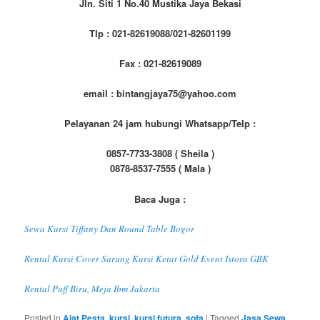
Jln. Siti 1 No.40 Mustika Jaya Bekasi
Tlp : 021-82619088/021-82601199
Fax : 021-82619089
email : bintangjaya75@yahoo.com
Pelayanan 24 jam hubungi Whatsapp/Telp :
0857-7733-3808 ( Sheila )
0878-8537-7555 ( Mala )
Baca Juga :
Sewa Kursi Tiffany Dan Round Table Bogor
Rental Kursi Cover Sarung Kursi Ketat Gold Event Istora GBK
Rental Puff Biru, Meja Ibm Jakarta
Posted in
Alat Pesta
,
kursi
,
kursi futura
,
sofa
|
Tagged
Jasa Sewa