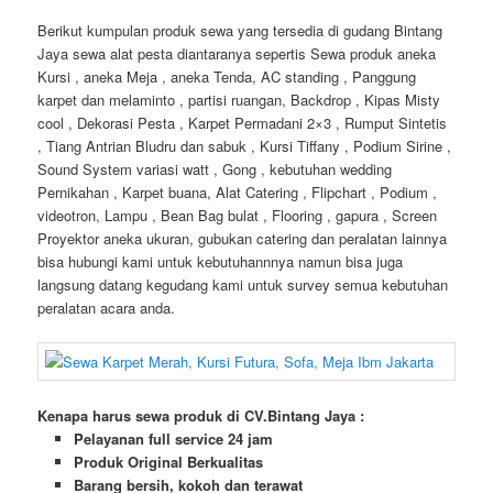
Berikut kumpulan produk sewa yang tersedia di gudang Bintang
Jaya sewa alat pesta diantaranya sepertis Sewa produk aneka
Kursi , aneka Meja , aneka Tenda, AC standing , Panggung
karpet dan melaminto , partisi ruangan, Backdrop , Kipas Misty
cool , Dekorasi Pesta , Karpet Permadani 2×3 , Rumput Sintetis
, Tiang Antrian Bludru dan sabuk , Kursi Tiffany , Podium Sirine ,
Sound System variasi watt , Gong , kebutuhan wedding
Pernikahan , Karpet buana, Alat Catering , Flipchart , Podium ,
videotron, Lampu , Bean Bag bulat , Flooring , gapura , Screen
Proyektor aneka ukuran, gubukan catering dan peralatan lainnya
bisa hubungi kami untuk kebutuhannnya namun bisa juga
langsung datang kegudang kami untuk survey semua kebutuhan
peralatan acara anda.
Kenapa harus sewa produk di CV.Bintang Jaya :
Pelayanan full service 24 jam
Produk Original Berkualitas
Barang bersih, kokoh dan terawat