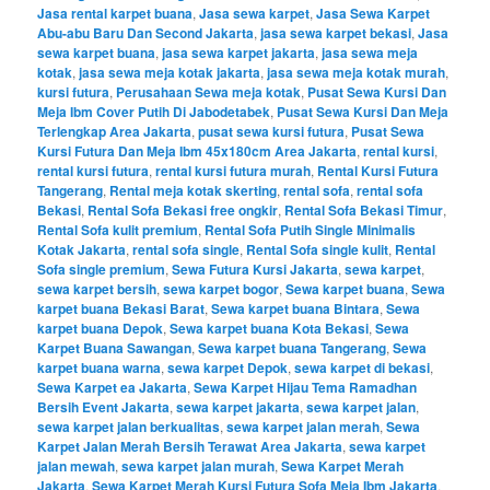
Jasa rental karpet buana
,
Jasa sewa karpet
,
Jasa Sewa Karpet
Abu-abu Baru Dan Second Jakarta
,
jasa sewa karpet bekasi
,
Jasa
sewa karpet buana
,
jasa sewa karpet jakarta
,
jasa sewa meja
kotak
,
jasa sewa meja kotak jakarta
,
jasa sewa meja kotak murah
,
kursi futura
,
Perusahaan Sewa meja kotak
,
Pusat Sewa Kursi Dan
Meja Ibm Cover Putih Di Jabodetabek
,
Pusat Sewa Kursi Dan Meja
Terlengkap Area Jakarta
,
pusat sewa kursi futura
,
Pusat Sewa
Kursi Futura Dan Meja Ibm 45x180cm Area Jakarta
,
rental kursi
,
rental kursi futura
,
rental kursi futura murah
,
Rental Kursi Futura
Tangerang
,
Rental meja kotak skerting
,
rental sofa
,
rental sofa
Bekasi
,
Rental Sofa Bekasi free ongkir
,
Rental Sofa Bekasi Timur
,
Rental Sofa kulit premium
,
Rental Sofa Putih Single Minimalis
Kotak Jakarta
,
rental sofa single
,
Rental Sofa single kulit
,
Rental
Sofa single premium
,
Sewa Futura Kursi Jakarta
,
sewa karpet
,
sewa karpet bersih
,
sewa karpet bogor
,
Sewa karpet buana
,
Sewa
karpet buana Bekasi Barat
,
Sewa karpet buana Bintara
,
Sewa
karpet buana Depok
,
Sewa karpet buana Kota Bekasi
,
Sewa
Karpet Buana Sawangan
,
Sewa karpet buana Tangerang
,
Sewa
karpet buana warna
,
sewa karpet Depok
,
sewa karpet di bekasi
,
Sewa Karpet ea Jakarta
,
Sewa Karpet Hijau Tema Ramadhan
Bersih Event Jakarta
,
sewa karpet jakarta
,
sewa karpet jalan
,
sewa karpet jalan berkualitas
,
sewa karpet jalan merah
,
Sewa
Karpet Jalan Merah Bersih Terawat Area Jakarta
,
sewa karpet
jalan mewah
,
sewa karpet jalan murah
,
Sewa Karpet Merah
Jakarta
,
Sewa Karpet Merah Kursi Futura Sofa Meja Ibm Jakarta
,