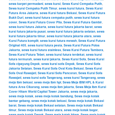
sewa karpet permadani
,
sewa kursi
,
Sewa Kursi Cempaka Putih
,
Sewa kursi Cempaka Putih Timur
,
sewa kursi futura
,
Sewa Kursi
Futura Area Jakarta
,
sewa Kursi futura Bekasi
,
Sewa Kursi Futura
Bukit Duri
,
sewa kursi futura cempaka putih
,
sewa kursi futura
cover
,
Sewa Kursi Futura Cover Pita
,
Sewa Kursi Futura Gambir
,
sewa kursi futura Jakarta
,
sewa kursi futura jakarta barat
,
sewa
kursi futura jakarta pusat
,
sewa kursi futura jakarta selatan
,
sewa
kursi futura jakarta timur
,
sewa kursi futura jakarta utara
,
sewa
Kursi Futura komplit
,
sewa kursi futura mewah
,
Sewa Kursi Futura
Original 405
,
sewa kursi futura pesta
,
Sewa Kursi Futura Polos
Jakarta
,
sewa kursi futura stainless
,
Sewa Kursi Futura Tambora
,
Sewa Kursi Futura Tebet
,
sewa kursi futura terdekat
,
sewa kursi
futura termurah
,
sewa kursi jakarta
,
Sewa Kursi Sofa
,
Sewa Kursi
Sofa cipayung Depok
,
sewa kursi sofa Depok
,
Sewa Kursi Sofa
Jakarta Selatan
,
Sewa Kursi Sofa Oval Kota Bekasi
,
Sewa Kursi
Sofa Oval Rawajati
,
Sewa Kursi Sofa Pancoran
,
Sewa Kursi Sofa
Rawajati
,
sewa kursi sofa Tangerang
,
sewa kursi Tangerang
,
sewa
meja ibm bekasi
,
sewa meja ibm hpl
,
Sewa Meja IBM HPL & Kursi
futura Area Cikarang
,
sewa meja ibm jakarta
,
Sewa Meja Ibm Kursi
Cover Hitam World Capital Tower Jakarta
,
sewa meja jakarta
,
sewa meja kotak
,
sewa meja kotak bandung
,
Sewa meja kotak
bantar gebang
,
sewa meja kotak bekasi
,
Sewa meja kotak Bekasi
barat
,
Sewa meja kotak Bekasi selatan
,
Sewa meja kotak Bekasi
timur
,
Sewa meja kotak Bekasi utara
,
sewa meja kotak bogor
,
sewa meja kotak Depok
,
Sewa meja kotak hitam
,
Sewa meja kotak