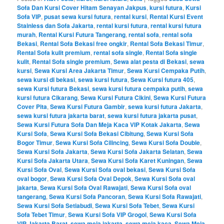
Sofa Dan Kursi Cover Hitam Senayan Jakpus
,
kursi futura
,
Kursi
Sofa VIP
,
pusat sewa kursi futura
,
rental kursi
,
Rental Kursi Event
Stainless dan Sofa Jakarta
,
rental kursi futura
,
rental kursi futura
murah
,
Rental Kursi Futura Tangerang
,
rental sofa
,
rental sofa
Bekasi
,
Rental Sofa Bekasi free ongkir
,
Rental Sofa Bekasi Timur
,
Rental Sofa kulit premium
,
rental sofa single
,
Rental Sofa single
kulit
,
Rental Sofa single premium
,
Sewa alat pesta di Bekasi
,
sewa
kursi
,
Sewa Kursi Area Jakarta Timur
,
Sewa Kursi Cempaka Putih
,
sewa kursi di bekasi
,
sewa kursi futura
,
Sewa Kursi futura 405
,
sewa Kursi futura Bekasi
,
sewa kursi futura cempaka putih
,
sewa
kursi futura Cikarang
,
Sewa Kursi Futura Cikini
,
Sewa Kursi Futura
Cover Pita
,
Sewa Kursi Futura Gambir
,
sewa kursi futura Jakarta
,
sewa kursi futura jakarta barat
,
sewa kursi futura jakarta pusat
,
Sewa Kursi Futura Sofa Dan Meja Kaca VIP Kotak Jakarta
,
Sewa
Kursi Sofa
,
Sewa Kursi Sofa Bekasi Cibitung
,
Sewa Kursi Sofa
Bogor Timur
,
Sewa Kursi Sofa Cilincing
,
Sewa Kursi Sofa Double
,
Sewa Kursi Sofa Jakarta
,
Sewa Kursi Sofa Jakarta Selatan
,
Sewa
Kursi Sofa Jakarta Utara
,
Sewa Kursi Sofa Karet Kuningan
,
Sewa
Kursi Sofa Oval
,
Sewa Kursi Sofa oval bekasi
,
Sewa Kursi Sofa
oval bogor
,
Sewa Kursi Sofa Oval Depok
,
Sewa Kursi Sofa oval
jakarta
,
Sewa Kursi Sofa Oval Rawajati
,
Sewa Kursi Sofa oval
tangerang
,
Sewa Kursi Sofa Pancoran
,
Sewa Kursi Sofa Rawajati
,
Sewa Kursi Sofa Setiabudi
,
Sewa Kursi Sofa Tebet
,
Sewa Kursi
Sofa Tebet Timur
,
Sewa Kursi Sofa VIP Grogol
,
Sewa Kursi Sofa
VIP Jakarta Barat
,
sewa meja jakarta
,
sewa meja kaca
,
Sewa Meja