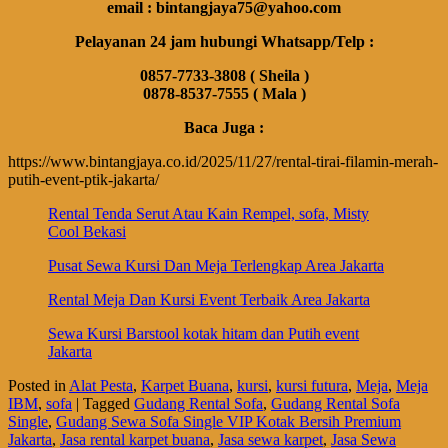
email : bintangjaya75@yahoo.com
Pelayanan 24 jam hubungi Whatsapp/Telp :
0857-7733-3808 ( Sheila )
0878-8537-7555 ( Mala )
Baca Juga :
https://www.bintangjaya.co.id/2025/11/27/rental-tirai-filamin-merah-
putih-event-ptik-jakarta/
Rental Tenda Serut Atau Kain Rempel, sofa, Misty
Cool Bekasi
Pusat Sewa Kursi Dan Meja Terlengkap Area Jakarta
Rental Meja Dan Kursi Event Terbaik Area Jakarta
Sewa Kursi Barstool kotak hitam dan Putih event
Jakarta
Posted in
Alat Pesta
,
Karpet Buana
,
kursi
,
kursi futura
,
Meja
,
Meja
IBM
,
sofa
|
Tagged
Gudang Rental Sofa
,
Gudang Rental Sofa
Single
,
Gudang Sewa Sofa Single VIP Kotak Bersih Premium
Jakarta
,
Jasa rental karpet buana
,
Jasa sewa karpet
,
Jasa Sewa