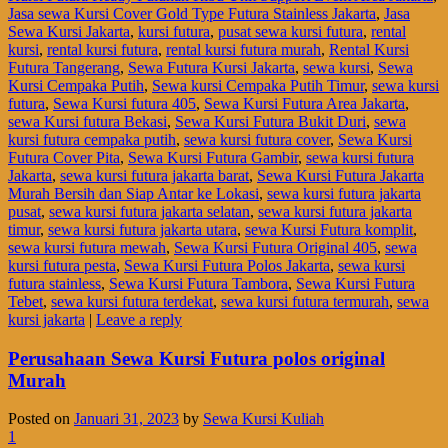
Jasa sewa Kursi Cover Gold Type Futura Stainless Jakarta
,
Jasa
Sewa Kursi Jakarta
,
kursi futura
,
pusat sewa kursi futura
,
rental
kursi
,
rental kursi futura
,
rental kursi futura murah
,
Rental Kursi
Futura Tangerang
,
Sewa Futura Kursi Jakarta
,
sewa kursi
,
Sewa
Kursi Cempaka Putih
,
Sewa kursi Cempaka Putih Timur
,
sewa kursi
futura
,
Sewa Kursi futura 405
,
Sewa Kursi Futura Area Jakarta
,
sewa Kursi futura Bekasi
,
Sewa Kursi Futura Bukit Duri
,
sewa
kursi futura cempaka putih
,
sewa kursi futura cover
,
Sewa Kursi
Futura Cover Pita
,
Sewa Kursi Futura Gambir
,
sewa kursi futura
Jakarta
,
sewa kursi futura jakarta barat
,
Sewa Kursi Futura Jakarta
Murah Bersih dan Siap Antar ke Lokasi
,
sewa kursi futura jakarta
pusat
,
sewa kursi futura jakarta selatan
,
sewa kursi futura jakarta
timur
,
sewa kursi futura jakarta utara
,
sewa Kursi Futura komplit
,
sewa kursi futura mewah
,
Sewa Kursi Futura Original 405
,
sewa
kursi futura pesta
,
Sewa Kursi Futura Polos Jakarta
,
sewa kursi
futura stainless
,
Sewa Kursi Futura Tambora
,
Sewa Kursi Futura
Tebet
,
sewa kursi futura terdekat
,
sewa kursi futura termurah
,
sewa
kursi jakarta
|
Leave a reply
Perusahaan Sewa Kursi Futura polos original
Murah
Posted on
Januari 31, 2023
by
Sewa Kursi Kuliah
1