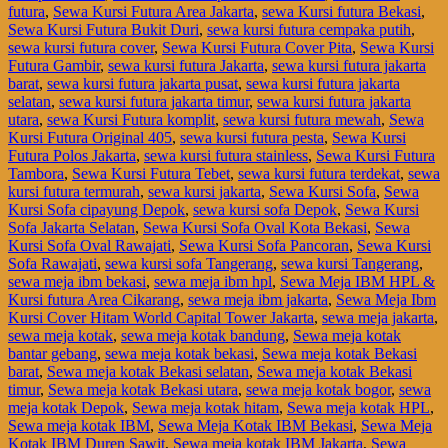
futura
,
Sewa Kursi Futura Area Jakarta
,
sewa Kursi futura Bekasi
,
Sewa Kursi Futura Bukit Duri
,
sewa kursi futura cempaka putih
,
sewa kursi futura cover
,
Sewa Kursi Futura Cover Pita
,
Sewa Kursi
Futura Gambir
,
sewa kursi futura Jakarta
,
sewa kursi futura jakarta
barat
,
sewa kursi futura jakarta pusat
,
sewa kursi futura jakarta
selatan
,
sewa kursi futura jakarta timur
,
sewa kursi futura jakarta
utara
,
sewa Kursi Futura komplit
,
sewa kursi futura mewah
,
Sewa
Kursi Futura Original 405
,
sewa kursi futura pesta
,
Sewa Kursi
Futura Polos Jakarta
,
sewa kursi futura stainless
,
Sewa Kursi Futura
Tambora
,
Sewa Kursi Futura Tebet
,
sewa kursi futura terdekat
,
sewa
kursi futura termurah
,
sewa kursi jakarta
,
Sewa Kursi Sofa
,
Sewa
Kursi Sofa cipayung Depok
,
sewa kursi sofa Depok
,
Sewa Kursi
Sofa Jakarta Selatan
,
Sewa Kursi Sofa Oval Kota Bekasi
,
Sewa
Kursi Sofa Oval Rawajati
,
Sewa Kursi Sofa Pancoran
,
Sewa Kursi
Sofa Rawajati
,
sewa kursi sofa Tangerang
,
sewa kursi Tangerang
,
sewa meja ibm bekasi
,
sewa meja ibm hpl
,
Sewa Meja IBM HPL &
Kursi futura Area Cikarang
,
sewa meja ibm jakarta
,
Sewa Meja Ibm
Kursi Cover Hitam World Capital Tower Jakarta
,
sewa meja jakarta
,
sewa meja kotak
,
sewa meja kotak bandung
,
Sewa meja kotak
bantar gebang
,
sewa meja kotak bekasi
,
Sewa meja kotak Bekasi
barat
,
Sewa meja kotak Bekasi selatan
,
Sewa meja kotak Bekasi
timur
,
Sewa meja kotak Bekasi utara
,
sewa meja kotak bogor
,
sewa
meja kotak Depok
,
Sewa meja kotak hitam
,
Sewa meja kotak HPL
,
Sewa meja kotak IBM
,
Sewa Meja Kotak IBM Bekasi
,
Sewa Meja
Kotak IBM Duren Sawit
,
Sewa meja kotak IBM Jakarta
,
Sewa