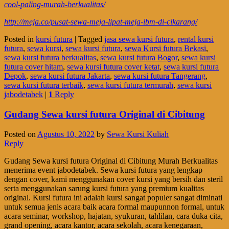
cool-paling-murah-berkualitas/
http://meja.co/pusat-sewa-meja-lipat-meja-ibm-di-cikarang/
Posted in
kursi futura
|
Tagged
jasa sewa kursi futura
,
rental kursi
futura
,
sewa kursi
,
sewa kursi futura
,
sewa Kursi futura Bekasi
,
sewa kursi futura berkualitas
,
sewa kursi futura Bogor
,
sewa kursi
futura cover hitam
,
sewa kursi futura cover ketat
,
sewa kursi futura
Depok
,
sewa kursi futura Jakarta
,
sewa kursi futura Tangerang
,
sewa kursi futura terbaik
,
sewa kursi futura termurah
,
sewa kursi
jabodetabek
|
1
Reply
Gudang Sewa kursi futura Original di Cibitung
Posted on
Agustus 10, 2022
by
Sewa Kursi Kuliah
Reply
Gudang Sewa kursi futura Original di Cibitung Murah Berkualitas
menerima event jabodetabek. Sewa kursi futura yang lengkap
dengan cover, kami menggunakan cover kursi yang bersih dan steril
serta menggunakan sarung kursi futura yang premium kualitas
original. Kursi futura ini adalah kursi sangat populer sangat diminati
untuk semua jenis acara baik acara formal maupunnon formal, untuk
acara seminar, workshop, hajatan, syukuran, tahlilan, cara duka cita,
grand opening, acara kantor, acara sekolah, acara kenegaraan,