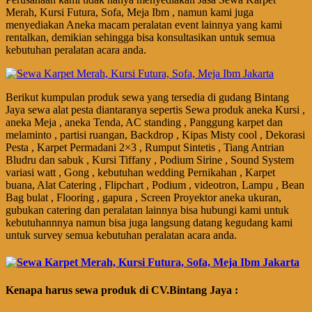
Merah, Kursi Futura, Sofa, Meja Ibm , namun kami juga
menyediakan Aneka macam peralatan event lainnya yang kami
rentalkan, demikian sehingga bisa konsultasikan untuk semua
kebutuhan peralatan acara anda.
Berikut kumpulan produk sewa yang tersedia di gudang Bintang
Jaya sewa alat pesta diantaranya sepertis Sewa produk aneka Kursi ,
aneka Meja , aneka Tenda, AC standing , Panggung karpet dan
melaminto , partisi ruangan, Backdrop , Kipas Misty cool , Dekorasi
Pesta , Karpet Permadani 2×3 , Rumput Sintetis , Tiang Antrian
Bludru dan sabuk , Kursi Tiffany , Podium Sirine , Sound System
variasi watt , Gong , kebutuhan wedding Pernikahan , Karpet
buana, Alat Catering , Flipchart , Podium , videotron, Lampu , Bean
Bag bulat , Flooring , gapura , Screen Proyektor aneka ukuran,
gubukan catering dan peralatan lainnya bisa hubungi kami untuk
kebutuhannnya namun bisa juga langsung datang kegudang kami
untuk survey semua kebutuhan peralatan acara anda.
Kenapa harus sewa produk di CV.Bintang Jaya :