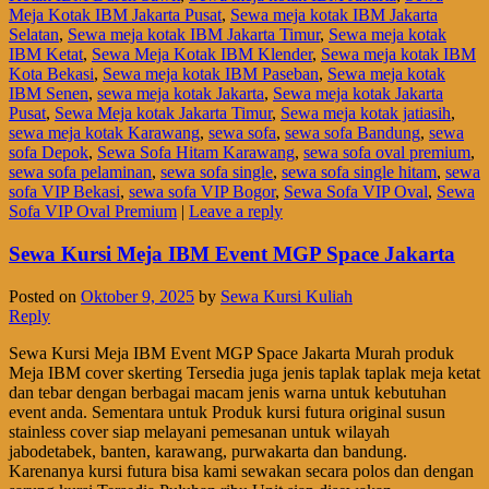
Meja Kotak IBM Jakarta Pusat
,
Sewa meja kotak IBM Jakarta
Selatan
,
Sewa meja kotak IBM Jakarta Timur
,
Sewa meja kotak
IBM Ketat
,
Sewa Meja Kotak IBM Klender
,
Sewa meja kotak IBM
Kota Bekasi
,
Sewa meja kotak IBM Paseban
,
Sewa meja kotak
IBM Senen
,
sewa meja kotak Jakarta
,
Sewa meja kotak Jakarta
Pusat
,
Sewa Meja kotak Jakarta Timur
,
Sewa meja kotak jatiasih
,
sewa meja kotak Karawang
,
sewa sofa
,
sewa sofa Bandung
,
sewa
sofa Depok
,
Sewa Sofa Hitam Karawang
,
sewa sofa oval premium
,
sewa sofa pelaminan
,
sewa sofa single
,
sewa sofa single hitam
,
sewa
sofa VIP Bekasi
,
sewa sofa VIP Bogor
,
Sewa Sofa VIP Oval
,
Sewa
Sofa VIP Oval Premium
|
Leave a reply
Sewa Kursi Meja IBM Event MGP Space Jakarta
Posted on
Oktober 9, 2025
by
Sewa Kursi Kuliah
Reply
Sewa Kursi Meja IBM Event MGP Space Jakarta Murah produk
Meja IBM cover skerting Tersedia juga jenis taplak taplak meja ketat
dan tebar dengan berbagai macam jenis warna untuk kebutuhan
event anda. Sementara untuk Produk kursi futura original susun
stainless cover siap melayani pemesanan untuk wilayah
jabodetabek, banten, karawang, purwakarta dan bandung.
Karenanya kursi futura bisa kami sewakan secara polos dan dengan