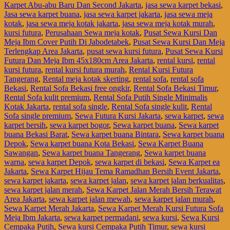
Karpet Abu-abu Baru Dan Second Jakarta
,
jasa sewa karpet bekasi
,
Jasa sewa karpet buana
,
jasa sewa karpet jakarta
,
jasa sewa meja
kotak
,
jasa sewa meja kotak jakarta
,
jasa sewa meja kotak murah
,
kursi futura
,
Perusahaan Sewa meja kotak
,
Pusat Sewa Kursi Dan
Meja Ibm Cover Putih Di Jabodetabek
,
Pusat Sewa Kursi Dan Meja
Terlengkap Area Jakarta
,
pusat sewa kursi futura
,
Pusat Sewa Kursi
Futura Dan Meja Ibm 45x180cm Area Jakarta
,
rental kursi
,
rental
kursi futura
,
rental kursi futura murah
,
Rental Kursi Futura
Tangerang
,
Rental meja kotak skerting
,
rental sofa
,
rental sofa
Bekasi
,
Rental Sofa Bekasi free ongkir
,
Rental Sofa Bekasi Timur
,
Rental Sofa kulit premium
,
Rental Sofa Putih Single Minimalis
Kotak Jakarta
,
rental sofa single
,
Rental Sofa single kulit
,
Rental
Sofa single premium
,
Sewa Futura Kursi Jakarta
,
sewa karpet
,
sewa
karpet bersih
,
sewa karpet bogor
,
Sewa karpet buana
,
Sewa karpet
buana Bekasi Barat
,
Sewa karpet buana Bintara
,
Sewa karpet buana
Depok
,
Sewa karpet buana Kota Bekasi
,
Sewa Karpet Buana
Sawangan
,
Sewa karpet buana Tangerang
,
Sewa karpet buana
warna
,
sewa karpet Depok
,
sewa karpet di bekasi
,
Sewa Karpet ea
Jakarta
,
Sewa Karpet Hijau Tema Ramadhan Bersih Event Jakarta
,
sewa karpet jakarta
,
sewa karpet jalan
,
sewa karpet jalan berkualitas
,
sewa karpet jalan merah
,
Sewa Karpet Jalan Merah Bersih Terawat
Area Jakarta
,
sewa karpet jalan mewah
,
sewa karpet jalan murah
,
Sewa Karpet Merah Jakarta
,
Sewa Karpet Merah Kursi Futura Sofa
Meja Ibm Jakarta
,
sewa karpet permadani
,
sewa kursi
,
Sewa Kursi
Cempaka Putih
,
Sewa kursi Cempaka Putih Timur
,
sewa kursi