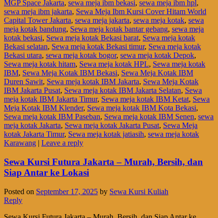
MGP Space Jakarta
,
sewa meja ibm bekasi
,
sewa meja ibm hpl
,
sewa meja ibm jakarta
,
Sewa Meja Ibm Kursi Cover Hitam World
Capital Tower Jakarta
,
sewa meja jakarta
,
sewa meja kotak
,
sewa
meja kotak bandung
,
Sewa meja kotak bantar gebang
,
sewa meja
kotak bekasi
,
Sewa meja kotak Bekasi barat
,
Sewa meja kotak
Bekasi selatan
,
Sewa meja kotak Bekasi timur
,
Sewa meja kotak
Bekasi utara
,
sewa meja kotak bogor
,
sewa meja kotak Depok
,
Sewa meja kotak hitam
,
Sewa meja kotak HPL
,
Sewa meja kotak
IBM
,
Sewa Meja Kotak IBM Bekasi
,
Sewa Meja Kotak IBM
Duren Sawit
,
Sewa meja kotak IBM Jakarta
,
Sewa Meja Kotak
IBM Jakarta Pusat
,
Sewa meja kotak IBM Jakarta Selatan
,
Sewa
meja kotak IBM Jakarta Timur
,
Sewa meja kotak IBM Ketat
,
Sewa
Meja Kotak IBM Klender
,
Sewa meja kotak IBM Kota Bekasi
,
Sewa meja kotak IBM Paseban
,
Sewa meja kotak IBM Senen
,
sewa
meja kotak Jakarta
,
Sewa meja kotak Jakarta Pusat
,
Sewa Meja
kotak Jakarta Timur
,
Sewa meja kotak jatiasih
,
sewa meja kotak
Karawang
|
Leave a reply
Sewa Kursi Futura Jakarta – Murah, Bersih, dan
Siap Antar ke Lokasi
Posted on
September 17, 2025
by
Sewa Kursi Kuliah
Reply
Sewa Kursi Futura Jakarta – Murah, Bersih, dan Siap Antar ke