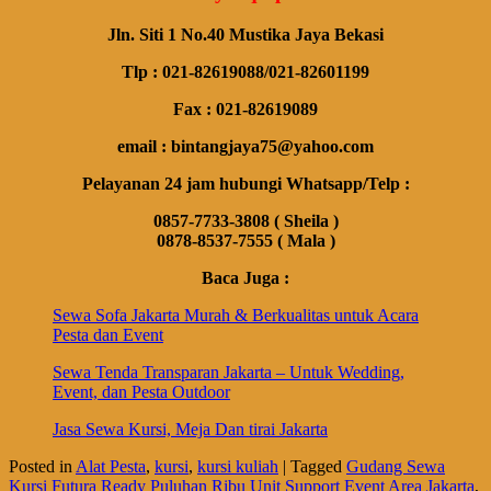
Jln. Siti 1 No.40 Mustika Jaya Bekasi
Tlp : 021-82619088/021-82601199
Fax : 021-82619089
email : bintangjaya75@yahoo.com
Pelayanan 24 jam hubungi Whatsapp/Telp :
0857-7733-3808 ( Sheila )
0878-8537-7555 ( Mala )
Baca Juga :
Sewa Sofa Jakarta Murah & Berkualitas untuk Acara
Pesta dan Event
Sewa Tenda Transparan Jakarta – Untuk Wedding,
Event, dan Pesta Outdoor
Jasa Sewa Kursi, Meja Dan tirai Jakarta
Posted in
Alat Pesta
,
kursi
,
kursi kuliah
|
Tagged
Gudang Sewa
Kursi Futura Ready Puluhan Ribu Unit Support Event Area Jakarta
,