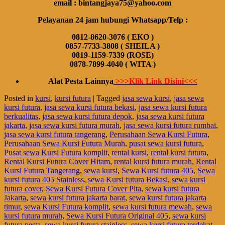
email : bintangjaya75@yahoo.com
Pelayanan 24 jam hubungi Whatsapp/Telp :
0812-8620-3076 ( EKO )
0857-7733-3808 ( SHEILA )
0819-1159-7339 (ROSE)
0878-7899-4040 ( WITA )
Alat Pesta Lainnya
>>>Klik Link Disini<<<
Posted in
kursi
,
kursi futura
|
Tagged
jasa sewa kursi
,
jasa sewa
kursi futura
,
jasa sewa kursi futura bekasi
,
jasa sewa kursi futura
berkualitas
,
jasa sewa kursi futura depok
,
jasa sewa kursi futura
jakarta
,
jasa sewa kursi futura murah
,
jasa sewa kursi futura rumbai
,
jasa sewa kursi futura tangerang
,
Perusahaan Sewa Kursi Futura
,
Perusahaan Sewa Kursi Futura Murah
,
pusat sewa kursi futura
,
Pusat sewa Kursi Futura komplit
,
rental kursi
,
rental kursi futura
,
Rental Kursi Futura Cover Hitam
,
rental kursi futura murah
,
Rental
Kursi Futura Tangerang
,
sewa kursi
,
Sewa Kursi futura 405
,
Sewa
kursi futura 405 Stainless
,
sewa Kursi futura Bekasi
,
sewa kursi
futura cover
,
Sewa Kursi Futura Cover Pita
,
sewa kursi futura
Jakarta
,
sewa kursi futura jakarta barat
,
sewa kursi futura jakarta
timur
,
sewa Kursi Futura komplit
,
sewa kursi futura mewah
,
sewa
kursi futura murah
,
Sewa Kursi Futura Original 405
,
sewa kursi
futura pesta
,
sewa kursi futura stainless
,
sewa kursi futura terdekat
,