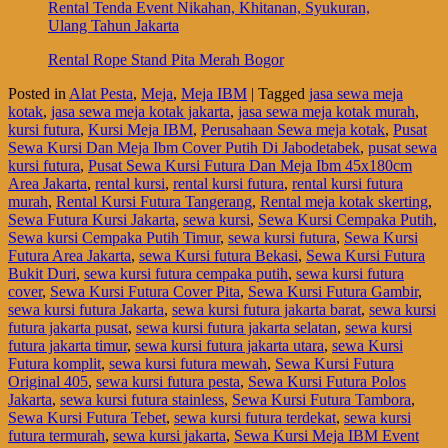
Rental Tenda Event Nikahan, Khitanan, Syukuran,
Ulang Tahun Jakarta
Rental Rope Stand Pita Merah Bogor
Posted in
Alat Pesta
,
Meja
,
Meja IBM
|
Tagged
jasa sewa meja
kotak
,
jasa sewa meja kotak jakarta
,
jasa sewa meja kotak murah
,
kursi futura
,
Kursi Meja IBM
,
Perusahaan Sewa meja kotak
,
Pusat
Sewa Kursi Dan Meja Ibm Cover Putih Di Jabodetabek
,
pusat sewa
kursi futura
,
Pusat Sewa Kursi Futura Dan Meja Ibm 45x180cm
Area Jakarta
,
rental kursi
,
rental kursi futura
,
rental kursi futura
murah
,
Rental Kursi Futura Tangerang
,
Rental meja kotak skerting
,
Sewa Futura Kursi Jakarta
,
sewa kursi
,
Sewa Kursi Cempaka Putih
,
Sewa kursi Cempaka Putih Timur
,
sewa kursi futura
,
Sewa Kursi
Futura Area Jakarta
,
sewa Kursi futura Bekasi
,
Sewa Kursi Futura
Bukit Duri
,
sewa kursi futura cempaka putih
,
sewa kursi futura
cover
,
Sewa Kursi Futura Cover Pita
,
Sewa Kursi Futura Gambir
,
sewa kursi futura Jakarta
,
sewa kursi futura jakarta barat
,
sewa kursi
futura jakarta pusat
,
sewa kursi futura jakarta selatan
,
sewa kursi
futura jakarta timur
,
sewa kursi futura jakarta utara
,
sewa Kursi
Futura komplit
,
sewa kursi futura mewah
,
Sewa Kursi Futura
Original 405
,
sewa kursi futura pesta
,
Sewa Kursi Futura Polos
Jakarta
,
sewa kursi futura stainless
,
Sewa Kursi Futura Tambora
,
Sewa Kursi Futura Tebet
,
sewa kursi futura terdekat
,
sewa kursi
futura termurah
,
sewa kursi jakarta
,
Sewa Kursi Meja IBM Event