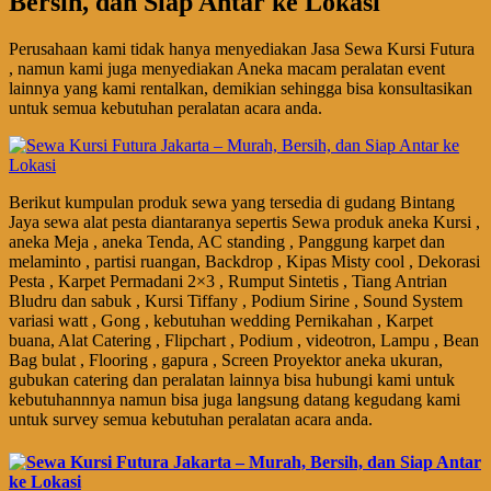
Bersih, dan Siap Antar ke Lokasi
Perusahaan kami tidak hanya menyediakan Jasa Sewa Kursi Futura
, namun kami juga menyediakan Aneka macam peralatan event
lainnya yang kami rentalkan, demikian sehingga bisa konsultasikan
untuk semua kebutuhan peralatan acara anda.
Berikut kumpulan produk sewa yang tersedia di gudang Bintang
Jaya sewa alat pesta diantaranya sepertis Sewa produk aneka Kursi ,
aneka Meja , aneka Tenda, AC standing , Panggung karpet dan
melaminto , partisi ruangan, Backdrop , Kipas Misty cool , Dekorasi
Pesta , Karpet Permadani 2×3 , Rumput Sintetis , Tiang Antrian
Bludru dan sabuk , Kursi Tiffany , Podium Sirine , Sound System
variasi watt , Gong , kebutuhan wedding Pernikahan , Karpet
buana, Alat Catering , Flipchart , Podium , videotron, Lampu , Bean
Bag bulat , Flooring , gapura , Screen Proyektor aneka ukuran,
gubukan catering dan peralatan lainnya bisa hubungi kami untuk
kebutuhannnya namun bisa juga langsung datang kegudang kami
untuk survey semua kebutuhan peralatan acara anda.