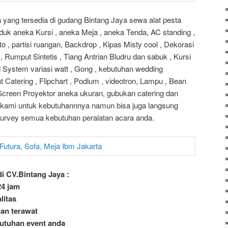
yang tersedia di gudang Bintang Jaya sewa alat pesta
duk aneka Kursi , aneka Meja , aneka Tenda, AC standing ,
 , partisi ruangan, Backdrop , Kipas Misty cool , Dekorasi
 Rumput Sintetis , Tiang Antrian Bludru dan sabuk , Kursi
d System variasi watt , Gong , kebutuhan wedding
t Catering , Flipchart , Podium , videotron, Lampu , Bean
, Screen Proyektor aneka ukuran, gubukan catering dan
i kami untuk kebutuhannnya namun bisa juga langsung
urvey semua kebutuhan peralatan acara anda.
i CV.Bintang Jaya :
24 jam
litas
an terawat
utuhan event anda