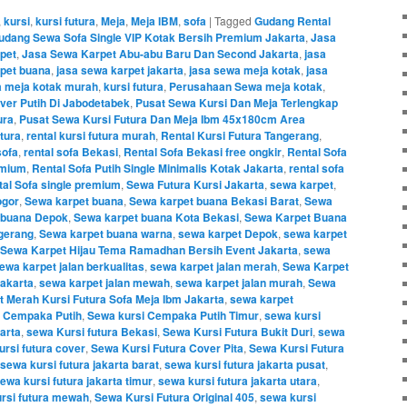
,
kursi
,
kursi futura
,
Meja
,
Meja IBM
,
sofa
|
Tagged
Gudang Rental
udang Sewa Sofa Single VIP Kotak Bersih Premium Jakarta
,
Jasa
pet
,
Jasa Sewa Karpet Abu-abu Baru Dan Second Jakarta
,
jasa
pet buana
,
jasa sewa karpet jakarta
,
jasa sewa meja kotak
,
jasa
a meja kotak murah
,
kursi futura
,
Perusahaan Sewa meja kotak
,
ver Putih Di Jabodetabek
,
Pusat Sewa Kursi Dan Meja Terlengkap
ura
,
Pusat Sewa Kursi Futura Dan Meja Ibm 45x180cm Area
utura
,
rental kursi futura murah
,
Rental Kursi Futura Tangerang
,
sofa
,
rental sofa Bekasi
,
Rental Sofa Bekasi free ongkir
,
Rental Sofa
emium
,
Rental Sofa Putih Single Minimalis Kotak Jakarta
,
rental sofa
tal Sofa single premium
,
Sewa Futura Kursi Jakarta
,
sewa karpet
,
ogor
,
Sewa karpet buana
,
Sewa karpet buana Bekasi Barat
,
Sewa
 buana Depok
,
Sewa karpet buana Kota Bekasi
,
Sewa Karpet Buana
gerang
,
Sewa karpet buana warna
,
sewa karpet Depok
,
sewa karpet
Sewa Karpet Hijau Tema Ramadhan Bersih Event Jakarta
,
sewa
ewa karpet jalan berkualitas
,
sewa karpet jalan merah
,
Sewa Karpet
Jakarta
,
sewa karpet jalan mewah
,
sewa karpet jalan murah
,
Sewa
 Merah Kursi Futura Sofa Meja Ibm Jakarta
,
sewa karpet
 Cempaka Putih
,
Sewa kursi Cempaka Putih Timur
,
sewa kursi
arta
,
sewa Kursi futura Bekasi
,
Sewa Kursi Futura Bukit Duri
,
sewa
ursi futura cover
,
Sewa Kursi Futura Cover Pita
,
Sewa Kursi Futura
sewa kursi futura jakarta barat
,
sewa kursi futura jakarta pusat
,
ewa kursi futura jakarta timur
,
sewa kursi futura jakarta utara
,
rsi futura mewah
,
Sewa Kursi Futura Original 405
,
sewa kursi