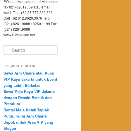
P.O. dan korespondensi via nomor
fax 021-82619089 atau email
kami. Telp.+62 85.777.333.808
Call +62 812.8620.3076 Telp
(021) 8261.9088 / 8260.1199 Fax
(021) 8261.9089
www.kursikuliah.net
Search
POS-POS TERBARU
Sewa Arm Chairs atau Kursi
VIP Kayu Jakarta untuk Event
yang Lebih Berkelas
Sewa Meja Kayu VIP Jakarta
dengan Desain Estetik dan
Premium
Rental Meja Kotak Taplak
Putih, Kursi Arm Chairs
Depok untuk Area VIP yang
Elegan