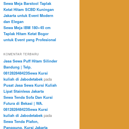
Sewa Meja Barstool Taplak
Ketat Hitam SCBD Kuningan
Jakarta untuk Event Modern
dan Elegan
Sewa Meja IBM 180×45 cm
Taplak Hitam Ketat Bogor
untuk Event yang Profesional
KOMENTAR TERBARU
Jasa Sewa Puff Hitam Silinder
Bandung | Telp.
081282848423Sewa Kursi
kuliah di Jabodetabek
pada
Pusat Jasa Sewa Kursi Kuliah
Lipat Stainless Jakarta
Sewa Tenda Sofa Dan Kursi
Futura di Bekasi | WA.
081282848423Sewa Kursi
kuliah di Jabodetabek
pada
Sewa Tenda Plafon,
Panggung, Kursi Jakarta