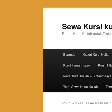
Sewa Kursi ku
Rental Kursi Kuliah untuk Trai
Main menu
Beranda
Galeri Kursi Kuliah
Skip to primary content
Skip to secondary content
Kursi Taman Kayu
Kursi Tiff
rental kursi kuliah – Bintang Jaya
Telp. Sewa Kursi Kuliah
Tent
TAG ARCHIVES:
SEWA MEJA KOTA