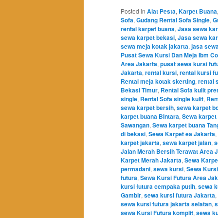
Posted in
Alat Pesta
,
Karpet Buana
Sofa
,
Gudang Rental Sofa Single
,
G
rental karpet buana
,
Jasa sewa kar
sewa karpet bekasi
,
Jasa sewa kar
sewa meja kotak jakarta
,
jasa sew
Pusat Sewa Kursi Dan Meja Ibm Co
Area Jakarta
,
pusat sewa kursi fut
Jakarta
,
rental kursi
,
rental kursi f
Rental meja kotak skerting
,
rental 
Bekasi Timur
,
Rental Sofa kulit pr
single
,
Rental Sofa single kulit
,
Ren
sewa karpet bersih
,
sewa karpet b
karpet buana Bintara
,
Sewa karpet
Sawangan
,
Sewa karpet buana Tan
di bekasi
,
Sewa Karpet ea Jakarta
,
karpet jakarta
,
sewa karpet jalan
,
s
Jalan Merah Bersih Terawat Area 
Karpet Merah Jakarta
,
Sewa Karpet
permadani
,
sewa kursi
,
Sewa Kursi
futura
,
Sewa Kursi Futura Area Jak
kursi futura cempaka putih
,
sewa k
Gambir
,
sewa kursi futura Jakarta
,
sewa kursi futura jakarta selatan
,
s
sewa Kursi Futura komplit
,
sewa ku