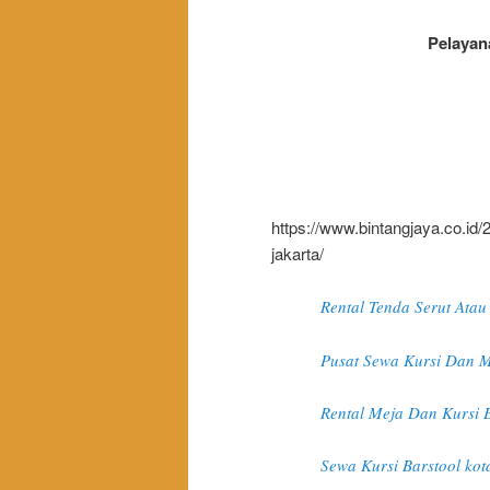
Pelayan
https://www.bintangjaya.co.id/2
jakarta/
Rental Tenda Serut Atau
Pusat Sewa Kursi Dan M
Rental Meja Dan Kursi E
Sewa Kursi Barstool kot