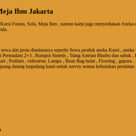
Meja Ibm Jakarta
Kursi Futura, Sofa, Meja Ibm , namun kami juga menyediakan Aneka m
nda.
sewa alat pesta diantaranya sepertis Sewa produk aneka Kursi , aneka
et Permadani 2×3 , Rumput Sintetis , Tiang Antrian Bludru dan sabuk , 
art , Podium , videotron, Lampu , Bean Bag bulat , Flooring , gapura ,
gsung datang kegudang kami untuk survey semua kebutuhan peralatan 
a