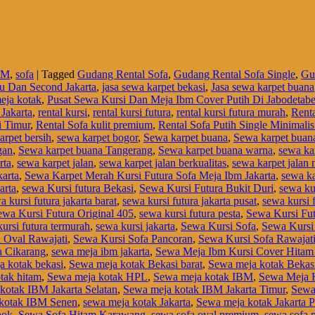
BM
,
sofa
|
Tagged
Gudang Rental Sofa
,
Gudang Rental Sofa Single
,
Gu
u Dan Second Jakarta
,
jasa sewa karpet bekasi
,
Jasa sewa karpet buana
eja kotak
,
Pusat Sewa Kursi Dan Meja Ibm Cover Putih Di Jabodetab
Jakarta
,
rental kursi
,
rental kursi futura
,
rental kursi futura murah
,
Renta
i Timur
,
Rental Sofa kulit premium
,
Rental Sofa Putih Single Minimalis
arpet bersih
,
sewa karpet bogor
,
Sewa karpet buana
,
Sewa karpet buan
gan
,
Sewa karpet buana Tangerang
,
Sewa karpet buana warna
,
sewa ka
rta
,
sewa karpet jalan
,
sewa karpet jalan berkualitas
,
sewa karpet jalan
arta
,
Sewa Karpet Merah Kursi Futura Sofa Meja Ibm Jakarta
,
sewa k
arta
,
sewa Kursi futura Bekasi
,
Sewa Kursi Futura Bukit Duri
,
sewa ku
a kursi futura jakarta barat
,
sewa kursi futura jakarta pusat
,
sewa kursi f
ewa Kursi Futura Original 405
,
sewa kursi futura pesta
,
Sewa Kursi Fut
ursi futura termurah
,
sewa kursi jakarta
,
Sewa Kursi Sofa
,
Sewa Kursi
 Oval Rawajati
,
Sewa Kursi Sofa Pancoran
,
Sewa Kursi Sofa Rawajat
a Cikarang
,
sewa meja ibm jakarta
,
Sewa Meja Ibm Kursi Cover Hitam 
a kotak bekasi
,
Sewa meja kotak Bekasi barat
,
Sewa meja kotak Bekasi
tak hitam
,
Sewa meja kotak HPL
,
Sewa meja kotak IBM
,
Sewa Meja 
kotak IBM Jakarta Selatan
,
Sewa meja kotak IBM Jakarta Timur
,
Sewa
kotak IBM Senen
,
sewa meja kotak Jakarta
,
Sewa meja kotak Jakarta P
pok
,
Sewa Sofa Hitam Karawang
,
sewa sofa oval premium
,
sewa sofa 