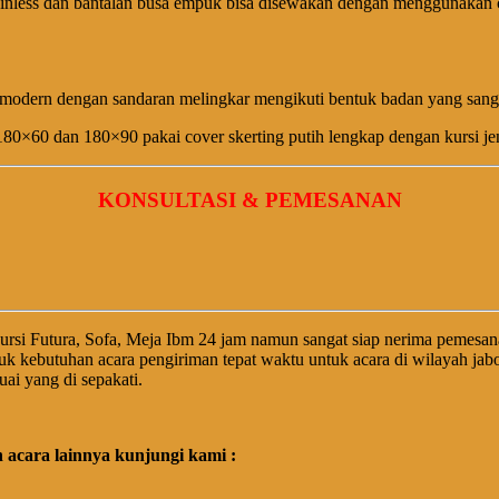
stainless dan bantalan busa empuk bisa disewakan dengan menggunakan 
modern dengan sandaran melingkar mengikuti bentuk badan yang sanga
60 dan 180×90 pakai cover skerting putih lengkap dengan kursi jenis 
KONSULTASI & PEMESANAN
rsi Futura, Sofa, Meja Ibm 24 jam namun sangat siap nerima pemesa
uk kebutuhan acara pengiriman tepat waktu untuk acara di wilayah j
ai yang di sepakati.
acara lainnya kunjungi kami :