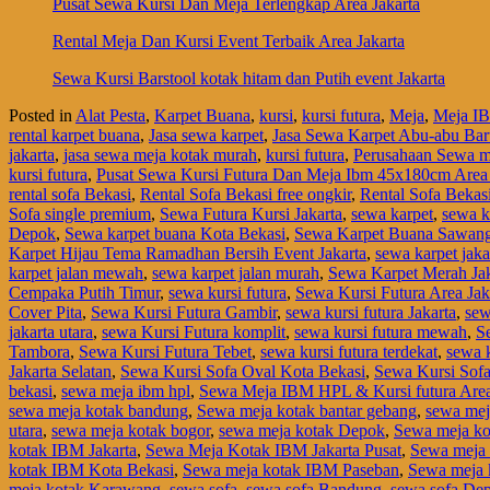
Pusat Sewa Kursi Dan Meja Terlengkap Area Jakarta
Rental Meja Dan Kursi Event Terbaik Area Jakarta
Sewa Kursi Barstool kotak hitam dan Putih event Jakarta
Posted in
Alat Pesta
,
Karpet Buana
,
kursi
,
kursi futura
,
Meja
,
Meja I
rental karpet buana
,
Jasa sewa karpet
,
Jasa Sewa Karpet Abu-abu Bar
jakarta
,
jasa sewa meja kotak murah
,
kursi futura
,
Perusahaan Sewa m
kursi futura
,
Pusat Sewa Kursi Futura Dan Meja Ibm 45x180cm Area 
rental sofa Bekasi
,
Rental Sofa Bekasi free ongkir
,
Rental Sofa Bekas
Sofa single premium
,
Sewa Futura Kursi Jakarta
,
sewa karpet
,
sewa k
Depok
,
Sewa karpet buana Kota Bekasi
,
Sewa Karpet Buana Sawan
Karpet Hijau Tema Ramadhan Bersih Event Jakarta
,
sewa karpet jaka
karpet jalan mewah
,
sewa karpet jalan murah
,
Sewa Karpet Merah Jak
Cempaka Putih Timur
,
sewa kursi futura
,
Sewa Kursi Futura Area Jak
Cover Pita
,
Sewa Kursi Futura Gambir
,
sewa kursi futura Jakarta
,
sew
jakarta utara
,
sewa Kursi Futura komplit
,
sewa kursi futura mewah
,
S
Tambora
,
Sewa Kursi Futura Tebet
,
sewa kursi futura terdekat
,
sewa k
Jakarta Selatan
,
Sewa Kursi Sofa Oval Kota Bekasi
,
Sewa Kursi Sofa
bekasi
,
sewa meja ibm hpl
,
Sewa Meja IBM HPL & Kursi futura Are
sewa meja kotak bandung
,
Sewa meja kotak bantar gebang
,
sewa mej
utara
,
sewa meja kotak bogor
,
sewa meja kotak Depok
,
Sewa meja ko
kotak IBM Jakarta
,
Sewa Meja Kotak IBM Jakarta Pusat
,
Sewa meja 
kotak IBM Kota Bekasi
,
Sewa meja kotak IBM Paseban
,
Sewa meja 
meja kotak Karawang
,
sewa sofa
,
sewa sofa Bandung
,
sewa sofa De