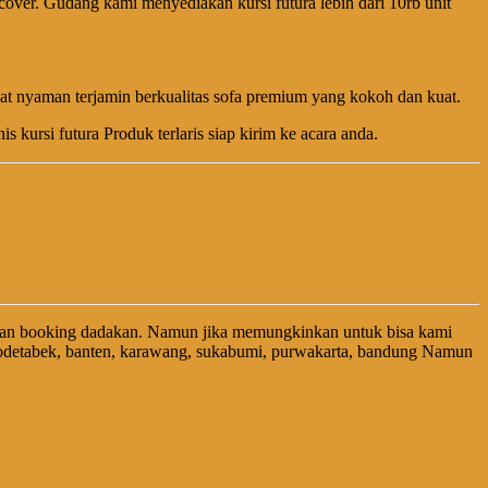
cover. Gudang kami menyediakan kursi futura lebih dari 10rb unit
t nyaman terjamin berkualitas sofa premium yang kokoh dan kuat.
kursi futura Produk terlaris siap kirim ke acara anda.
nan booking dadakan. Namun jika memungkinkan untuk bisa kami
abodetabek, banten, karawang, sukabumi, purwakarta, bandung Namun