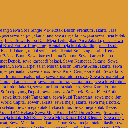
dang Sewa Sofa Single VIP Kotak Bersih Premium Jakarta
,
Jasa
,
jasa sewa karpet jakarta
,
jasa sewa meja kotak
,
jasa sewa meja kotak
ek
,
Pusat Sewa Kursi Dan Meja Terlengkap Area Jakarta
,
pusat sewa
l Kursi Futura Tangerang
,
Rental meja kotak skerting
,
rental sofa
,
 Kotak Jakarta
,
rental sofa single
,
Rental Sofa single kulit
,
Rental
a Bekasi Barat
,
Sewa karpet buana Bintara
,
Sewa karpet buana
rpet Depok
,
sewa karpet di bekasi
,
Sewa Karpet ea Jakarta
,
Sewa
 merah
,
Sewa Karpet Jalan Merah Bersih Terawat Area Jakarta
,
sewa
arpet permadani
,
sewa kursi
,
Sewa Kursi Cempaka Putih
,
Sewa kursi
rsi futura cempaka putih
,
sewa kursi futura cover
,
Sewa Kursi Futura
utura jakarta selatan
,
sewa kursi futura jakarta timur
,
sewa kursi futura
ura Polos Jakarta
,
sewa kursi futura stainless
,
Sewa Kursi Futura
 Sofa cipayung Depok
,
sewa kursi sofa Depok
,
Sewa Kursi Sofa
i
,
sewa kursi sofa Tangerang
,
sewa kursi Tangerang
,
sewa meja ibm
World Capital Tower Jakarta
,
sewa meja jakarta
,
sewa meja kotak
,
 selatan
,
Sewa meja kotak Bekasi timur
,
Sewa meja kotak Bekasi
Kotak IBM Bekasi
,
Sewa Meja Kotak IBM Duren Sawit
,
Sewa meja
 meja kotak IBM Ketat
,
Sewa Meja Kotak IBM Klender
,
Sewa meja
usat
,
Sewa Meja kotak Jakarta Timur
,
Sewa meja kotak jatiasih
,
sewa
pelaminan
,
sewa sofa single
,
sewa sofa single hitam
,
sewa sofa VIP