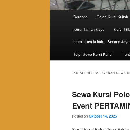
Main menu
Beranda
Galeri Kursi Kuliah
Skip to primary content
Skip to secondary content
Kursi Taman Kayu
Kursi Tiff
rental kursi kuliah – Bintang Jaya
Telp. Sewa Kursi Kuliah
Tent
TAG ARCHIVES:
LAYANAN SEWA K
Sewa Kursi Polo
Event PERTAMI
Posted on
Oktober 14, 2025
Sewa Kursi Polos Type Futur