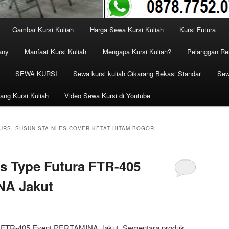
Gambar Kursi Kuliah
Harga Sewa Kursi Kuliah
Kursi Futura
any
Manfaat Kursi Kuliah
Mengapa Kursi Kuliah?
Pelanggan Ren
SEWA KURSI
Sewa kursi kuliah Cikarang Bekasi Standar
Sew
ang Kursi Kuliah
Video Sewa Kursi di Youtube
URSI SUSUN STAINLES COVER KETAT HITAM BOGOR
s Type Futura FTR-405
NA Jakut
a FTR-405 Event PERTAMINA Jakut, Sementara produk