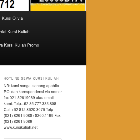
Kursi Olivia
tal Kursi Kuliah
a Kursi Kuliah Promo
HOTLINE SEWA KURSI KULIAH
NB: kami sangat senang apabila
P.O. dan korespondensi via nomor
fax 021-82619089 atau email
kami. Telp.+62 85.777.333.808
Call +62 812.8620.3076 Telp
(021) 8261.9088 / 8260.1199 Fax
(021) 8261.9089
www.kursikuliah.net