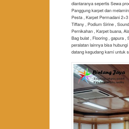
diantaranya sepertis Sewa pro
Panggung karpet dan melaminto
Pesta , Karpet Permadani 2×3 ,
Tiffany , Podium Sirine , Soun
Pernikahan , Karpet buana, Ala
Bag bulat , Flooring , gapura 
peralatan lainnya bisa hubung
datang kegudang kami untuk s