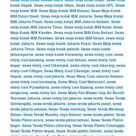
kotak Depok
,
Sewa meja kotak hitam
,
Sewa meja kotak HPL
,
Sewa
meja kotak IBM
,
Sewa Meja Kotak IBM Bekasi
,
Sewa Meja Kotak
IBM Duren Sawit
,
Sewa meja kotak IBM Jakarta
,
Sewa Meja Kotak
IBM Jakarta Pusat
,
Sewa meja kotak IBM Jakarta Selatan
,
Sewa
meja kotak IBM Jakarta Timur
,
Sewa meja kotak IBM Ketat
,
Sewa
Meja Kotak IBM Klender
,
Sewa meja kotak IBM Kota Bekasi
,
Sewa
meja kotak IBM Paseban
,
Sewa meja kotak IBM Senen
,
sewa meja
kotak Jakarta
,
Sewa meja kotak Jakarta Pusat
,
Sewa Meja kotak
Jakarta Timur
,
Sewa meja kotak jatiasih
,
Sewa meja kotak
jatisampurna
,
sewa meja kotak Karawang
,
sewa misty cool
,
sewa
misty cool bandung
,
sewa misty cool bekasi
,
sewa misty cool
bogor
,
sewa misty cool Cikampek
,
sewa misty cool cikarang
,
sewa
misty cool Cilegon
,
Sewa Misty Cool Cileungsi
,
sewa misty cool
Depok
,
sewa misty cool jakarta
,
Sewa Misty Cool Jakarta Selatan
,
sewa misty cool karawang
,
Sewa Misty Cool Mekarsari
,
sewa
misty cool Purwakarta
,
sewa misty cool Subang
,
sewa misty cool
tangerang
,
sewa misty fan
,
Sewa Misty Fan Blower Uap Air Bersih
Tearawat Jakarta
,
sewa misty fan jakarta
,
sewa tenda
,
Sewa Tenda
Gondangdia
,
sewa tenda jakarta
,
sewa tenda jakarta pusat
,
sewa
tenda jakarta selatan
,
Sewa Tenda menteng
,
Sewa Tenda Menteng
Dalam
,
Sewa Tenda Mustika Jaya Bekasi
,
sewa tenda plafon
,
Sewa
Tenda Plafon acara
,
sewa tenda plafon bekasi
,
Sewa Tenda Plafon
bogor
,
Sewa Tenda Plafon cikarang
,
Sewa Tenda Plafon Cimanggis
,
Sewa Tenda Plafon depok
,
Sewa Tenda plafon Gambir
,
sewa tenda