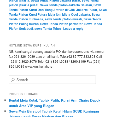
plafon jakarta
,
Sewa Tenda Plafon Jakarta Barat
,
sewa tenda
plafon jakarta pusat
,
Sewa Tenda plafon Jakarta Selatan
,
Sewa
Tenda Plafon Kursi Dan Tiang Antrian di GBK Jakarta Pusat
,
Sewa
Tenda Plafon Kursi Futura Meja Ibm Misty Cool Jakarta
,
Sewa
Tenda Plafon minimalis
,
sewa tenda plafon murah
,
Sewa Tenda
Plafon Paling murah
,
Sewa Tenda Plafon permeter
,
Sewa Tenda
Plafon Setiabudi
,
sewa Tenda Tebet
|
Leave a reply
HOTLINE SEWA KURSI KULIAH
NB: kami sangat senang apabila P.O. dan korespondensi via nomor
fax 021-82619089 atau email kami. Telp.+62 85.777.333.808 Call
+62 812.8620.3076 Telp (021) 8261.9088 / 8260.1199 Fax (021)
8261.9089 www.kursikuliah.net
Search
POS-POS TERBARU
Rental Meja Kotak Taplak Putih, Kursi Arm Chairs Depok
untuk Area VIP yang Elegan
Sewa Meja Barstool Taplak Ketat Hitam SCBD Kuningan
Jakarta untuk Event Modern dan Elegan