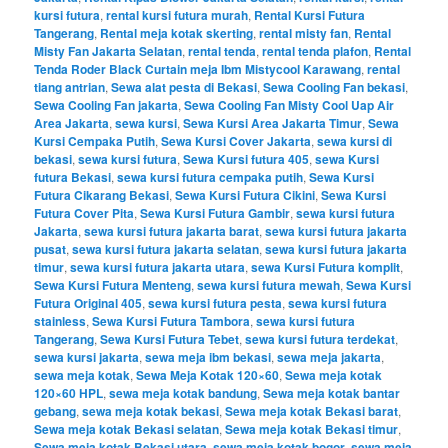
kursi futura
,
rental kursi futura murah
,
Rental Kursi Futura
Tangerang
,
Rental meja kotak skerting
,
rental misty fan
,
Rental
Misty Fan Jakarta Selatan
,
rental tenda
,
rental tenda plafon
,
Rental
Tenda Roder Black Curtain meja Ibm Mistycool Karawang
,
rental
tiang antrian
,
Sewa alat pesta di Bekasi
,
Sewa Cooling Fan bekasi
,
Sewa Cooling Fan jakarta
,
Sewa Cooling Fan Misty Cool Uap Air
Area Jakarta
,
sewa kursi
,
Sewa Kursi Area Jakarta Timur
,
Sewa
Kursi Cempaka Putih
,
Sewa Kursi Cover Jakarta
,
sewa kursi di
bekasi
,
sewa kursi futura
,
Sewa Kursi futura 405
,
sewa Kursi
futura Bekasi
,
sewa kursi futura cempaka putih
,
Sewa Kursi
Futura Cikarang Bekasi
,
Sewa Kursi Futura Cikini
,
Sewa Kursi
Futura Cover Pita
,
Sewa Kursi Futura Gambir
,
sewa kursi futura
Jakarta
,
sewa kursi futura jakarta barat
,
sewa kursi futura jakarta
pusat
,
sewa kursi futura jakarta selatan
,
sewa kursi futura jakarta
timur
,
sewa kursi futura jakarta utara
,
sewa Kursi Futura komplit
,
Sewa Kursi Futura Menteng
,
sewa kursi futura mewah
,
Sewa Kursi
Futura Original 405
,
sewa kursi futura pesta
,
sewa kursi futura
stainless
,
Sewa Kursi Futura Tambora
,
sewa kursi futura
Tangerang
,
Sewa Kursi Futura Tebet
,
sewa kursi futura terdekat
,
sewa kursi jakarta
,
sewa meja ibm bekasi
,
sewa meja jakarta
,
sewa meja kotak
,
Sewa Meja Kotak 120×60
,
Sewa meja kotak
120×60 HPL
,
sewa meja kotak bandung
,
Sewa meja kotak bantar
gebang
,
sewa meja kotak bekasi
,
Sewa meja kotak Bekasi barat
,
Sewa meja kotak Bekasi selatan
,
Sewa meja kotak Bekasi timur
,
Sewa meja kotak Bekasi utara
,
sewa meja kotak bogor
,
sewa meja