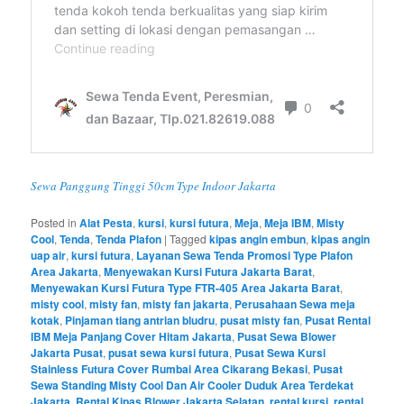
Sewa Panggung Tinggi 50cm Type Indoor Jakarta
Posted in
Alat Pesta
,
kursi
,
kursi futura
,
Meja
,
Meja IBM
,
Misty
Cool
,
Tenda
,
Tenda Plafon
|
Tagged
kipas angin embun
,
kipas angin
uap air
,
kursi futura
,
Layanan Sewa Tenda Promosi Type Plafon
Area Jakarta
,
Menyewakan Kursi Futura Jakarta Barat
,
Menyewakan Kursi Futura Type FTR-405 Area Jakarta Barat
,
misty cool
,
misty fan
,
misty fan jakarta
,
Perusahaan Sewa meja
kotak
,
Pinjaman tiang antrian bludru
,
pusat misty fan
,
Pusat Rental
IBM Meja Panjang Cover Hitam Jakarta
,
Pusat Sewa Blower
Jakarta Pusat
,
pusat sewa kursi futura
,
Pusat Sewa Kursi
Stainless Futura Cover Rumbai Area Cikarang Bekasi
,
Pusat
Sewa Standing Misty Cool Dan Air Cooler Duduk Area Terdekat
Jakarta
,
Rental Kipas Blower Jakarta Selatan
,
rental kursi
,
rental