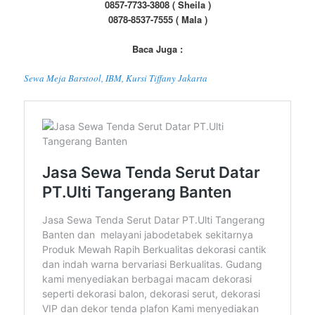
0857-7733-3808 ( Sheila )
0878-8537-7555 ( Mala )
Baca Juga :
Sewa Meja Barstool, IBM, Kursi Tiffany Jakarta