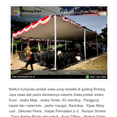
Berikut kumpulan produk sewa yang tersedia di gudang Bintang
Jaya sewa alat pesta diantaranya sepertis Sewa produk aneka
Kursi , aneka Meja , aneka Tenda, AC standing , Panggung
karpet dan melaminto , partisi ruangan, Backdrop , Kipas Misty
cool , Dekorasi Pesta , Karpet Permadani 2×3 , Rumput Sintetis
, Tiang Antrian Bludru dan sabuk , Kursi Tiffany , Podium Sirine ,