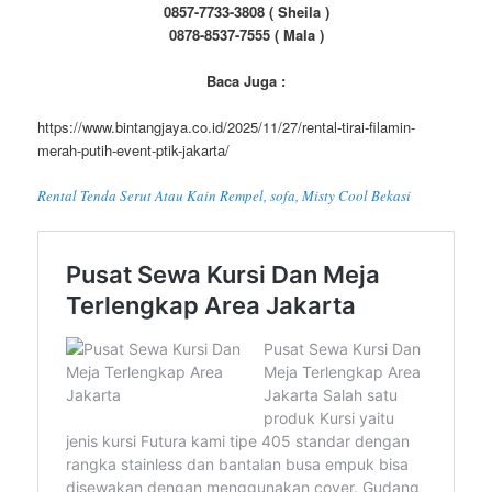
0857-7733-3808 ( Sheila )
0878-8537-7555 ( Mala )
Baca Juga :
https://www.bintangjaya.co.id/2025/11/27/rental-tirai-filamin-
merah-putih-event-ptik-jakarta/
Rental Tenda Serut Atau Kain Rempel, sofa, Misty Cool Bekasi