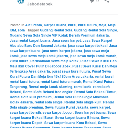
Posted in
Alat Pesta
,
Karpet Buana
,
kursi
,
kursi futura
,
Meja
,
Meja
IBM
,
sofa
|
Tagged
Gudang Rental Sofa
,
Gudang Rental Sofa Single
,
Gudang Sewa Sofa Single VIP Kotak Bersih Premium Jakarta
,
Jasa rental karpet buana
,
Jasa sewa karpet
,
Jasa Sewa Karpet
Abu-abu Baru Dan Second Jakarta
,
jasa sewa karpet bekasi
,
Jasa
sewa karpet buana
,
jasa sewa karpet jakarta
,
jasa sewa meja
kotak
,
jasa sewa meja kotak jakarta
,
jasa sewa meja kotak murah
,
kursi futura
,
Perusahaan Sewa meja kotak
,
Pusat Sewa Kursi Dan
Meja Ibm Cover Putih Di Jabodetabek
,
Pusat Sewa Kursi Dan Meja
Terlengkap Area Jakarta
,
pusat sewa kursi futura
,
Pusat Sewa
Kursi Futura Dan Meja Ibm 45x180cm Area Jakarta
,
rental kursi
,
rental kursi futura
,
rental kursi futura murah
,
Rental Kursi Futura
Tangerang
,
Rental meja kotak skerting
,
rental sofa
,
rental sofa
Bekasi
,
Rental Sofa Bekasi free ongkir
,
Rental Sofa Bekasi Timur
,
Rental Sofa kulit premium
,
Rental Sofa Putih Single Minimalis
Kotak Jakarta
,
rental sofa single
,
Rental Sofa single kulit
,
Rental
Sofa single premium
,
Sewa Futura Kursi Jakarta
,
sewa karpet
,
sewa karpet bersih
,
sewa karpet bogor
,
Sewa karpet buana
,
Sewa
karpet buana Bekasi Barat
,
Sewa karpet buana Bintara
,
Sewa
karpet buana Depok
,
Sewa karpet buana Kota Bekasi
,
Sewa
Karpet Buana Sawangan
,
Sewa karpet buana Tangerang
,
Sewa