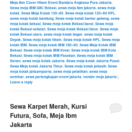
Meja Ibm Cover Hitam Event Bandara Angkasa Pura Jakarta
,
Sewa meja IBM GIIC Bekasi
,
sewa meja ibm jakarta
,
sewa meja
kotak
,
Sewa Meja Kotak 120×60
,
Sewa meja kotak 120×60 HPL
,
sewa meja kotak bandung
,
Sewa meja kotak bantar gebang
,
sewa
meja kotak bekasi
,
Sewa meja kotak Bekasi barat
,
Sewa meja
kotak Bekasi selatan
,
Sewa meja kotak Bekasi timur
,
Sewa meja
kotak Bekasi utara
,
sewa meja kotak bogor
,
sewa meja kotak
Depok
,
Sewa meja kotak hitam
,
Sewa meja kotak HPL
,
Sewa meja
kotak IBM
,
Sewa meja kotak IBM 180×60
,
Sewa Meja Kotak IBM
Bekasi
,
Sewa meja kotak IBM Ketat
,
Sewa meja kotak IBM Kota
Bekasi
,
Sewa meja kotak IBM Paseban
,
Sewa meja kotak IBM
Senen
,
sewa meja kotak Jakarta
,
Sewa meja kotak Jakarta Pusat
,
Sewa Meja kotak Jakarta Timur
,
Sewa meja kotak jatiasih
,
Sewa
meja kotak jatisampurna
,
sewa meja pelatihan
,
sewa meja
seminar
,
sewa perlengkapan event jakarta
,
vendor meja jakarta
|
Leave a reply
Sewa Karpet Merah, Kursi
Futura, Sofa, Meja Ibm
Jakarta