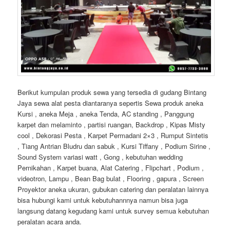
Berikut kumpulan produk sewa yang tersedia di gudang Bintang
Jaya sewa alat pesta diantaranya sepertis Sewa produk aneka
Kursi , aneka Meja , aneka Tenda, AC standing , Panggung
karpet dan melaminto , partisi ruangan, Backdrop , Kipas Misty
cool , Dekorasi Pesta , Karpet Permadani 2×3 , Rumput Sintetis
, Tiang Antrian Bludru dan sabuk , Kursi Tiffany , Podium Sirine ,
Sound System variasi watt , Gong , kebutuhan wedding
Pernikahan , Karpet buana, Alat Catering , Flipchart , Podium ,
videotron, Lampu , Bean Bag bulat , Flooring , gapura , Screen
Proyektor aneka ukuran, gubukan catering dan peralatan lainnya
bisa hubungi kami untuk kebutuhannnya namun bisa juga
langsung datang kegudang kami untuk survey semua kebutuhan
peralatan acara anda.