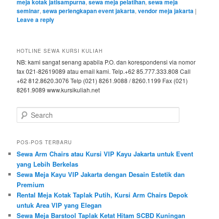
meja kotak jatisampurna
,
sewa meja pelatihan
,
sewa meja
seminar
,
sewa perlengkapan event jakarta
,
vendor meja jakarta
|
Leave a reply
HOTLINE SEWA KURSI KULIAH
NB: kami sangat senang apabila P.O. dan korespondensi via nomor
fax 021-82619089 atau email kami. Telp.+62 85.777.333.808 Call
+62 812.8620.3076 Telp (021) 8261.9088 / 8260.1199 Fax (021)
8261.9089 www.kursikuliah.net
Search
POS-POS TERBARU
Sewa Arm Chairs atau Kursi VIP Kayu Jakarta untuk Event
yang Lebih Berkelas
Sewa Meja Kayu VIP Jakarta dengan Desain Estetik dan
Premium
Rental Meja Kotak Taplak Putih, Kursi Arm Chairs Depok
untuk Area VIP yang Elegan
Sewa Meja Barstool Taplak Ketat Hitam SCBD Kuningan