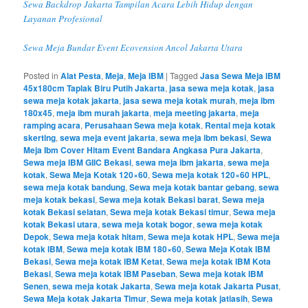
Sewa Backdrop Jakarta Tampilan Acara Lebih Hidup dengan
Layanan Profesional
Sewa Meja Bundar Event Ecovension Ancol Jakarta Utara
Posted in
Alat Pesta
,
Meja
,
Meja IBM
|
Tagged
Jasa Sewa Meja IBM
45x180cm Taplak Biru Putih Jakarta
,
jasa sewa meja kotak
,
jasa
sewa meja kotak jakarta
,
jasa sewa meja kotak murah
,
meja ibm
180x45
,
meja ibm murah jakarta
,
meja meeting jakarta
,
meja
ramping acara
,
Perusahaan Sewa meja kotak
,
Rental meja kotak
skerting
,
sewa meja event jakarta
,
sewa meja ibm bekasi
,
Sewa
Meja Ibm Cover Hitam Event Bandara Angkasa Pura Jakarta
,
Sewa meja IBM GIIC Bekasi
,
sewa meja ibm jakarta
,
sewa meja
kotak
,
Sewa Meja Kotak 120×60
,
Sewa meja kotak 120×60 HPL
,
sewa meja kotak bandung
,
Sewa meja kotak bantar gebang
,
sewa
meja kotak bekasi
,
Sewa meja kotak Bekasi barat
,
Sewa meja
kotak Bekasi selatan
,
Sewa meja kotak Bekasi timur
,
Sewa meja
kotak Bekasi utara
,
sewa meja kotak bogor
,
sewa meja kotak
Depok
,
Sewa meja kotak hitam
,
Sewa meja kotak HPL
,
Sewa meja
kotak IBM
,
Sewa meja kotak IBM 180×60
,
Sewa Meja Kotak IBM
Bekasi
,
Sewa meja kotak IBM Ketat
,
Sewa meja kotak IBM Kota
Bekasi
,
Sewa meja kotak IBM Paseban
,
Sewa meja kotak IBM
Senen
,
sewa meja kotak Jakarta
,
Sewa meja kotak Jakarta Pusat
,
Sewa Meja kotak Jakarta Timur
,
Sewa meja kotak jatiasih
,
Sewa