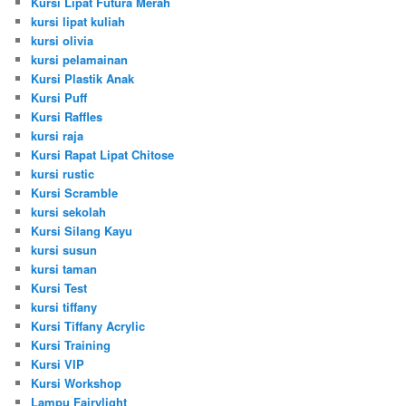
Kursi Lipat Futura Merah
kursi lipat kuliah
kursi olivia
kursi pelamainan
Kursi Plastik Anak
Kursi Puff
Kursi Raffles
kursi raja
Kursi Rapat Lipat Chitose
kursi rustic
Kursi Scramble
kursi sekolah
Kursi Silang Kayu
kursi susun
kursi taman
Kursi Test
kursi tiffany
Kursi Tiffany Acrylic
Kursi Training
Kursi VIP
Kursi Workshop
Lampu Fairylight