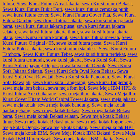
futura
,
Sewa Kursi Futura Area Jakarta
,
sewa Kursi futura Bekasi
,
Sewa Kursi Futura Bukit Duri
,
sewa kursi futura cempaka putih
,
sewa kursi futura cover
,
Sewa Kursi Futura Cover Pita
,
Sewa Kursi
Futura Gambir
,
sewa kursi futura Jakarta
,
sewa kursi futura jakarta
barat
,
sewa kursi futura jakarta pusat
,
sewa kursi futura jakarta
selatan
,
sewa kursi futura jakarta timur
,
sewa kursi futura jakarta
utara
,
sewa Kursi Futura komplit
,
sewa kursi futura mewah
,
Sewa
Kursi Futura Original 405
,
sewa kursi futura pesta
,
Sewa Kursi
Futura Polos Jakarta
,
sewa kursi futura stainless
,
Sewa Kursi Futura
Tambora
,
Sewa Kursi Futura Tebet
,
sewa kursi futura terdekat
,
sewa
kursi futura termurah
,
sewa kursi jakarta
,
Sewa Kursi Sofa
,
Sewa
Kursi Sofa cipayung Depok
,
sewa kursi sofa Depok
,
Sewa Kursi
Sofa Jakarta Selatan
,
Sewa Kursi Sofa Oval Kota Bekasi
,
Sewa
Kursi Sofa Oval Rawajati
,
Sewa Kursi Sofa Pancoran
,
Sewa Kursi
Sofa Rawajati
,
sewa kursi sofa Tangerang
,
sewa kursi Tangerang
,
sewa meja ibm bekasi
,
sewa meja ibm hpl
,
Sewa Meja IBM HPL &
Kursi futura Area Cikarang
,
sewa meja ibm jakarta
,
Sewa Meja Ibm
Kursi Cover Hitam World Capital Tower Jakarta
,
sewa meja jakarta
,
sewa meja kotak
,
sewa meja kotak bandung
,
Sewa meja kotak
bantar gebang
,
sewa meja kotak bekasi
,
Sewa meja kotak Bekasi
barat
,
Sewa meja kotak Bekasi selatan
,
Sewa meja kotak Bekasi
timur
,
Sewa meja kotak Bekasi utara
,
sewa meja kotak bogor
,
sewa
meja kotak Depok
,
Sewa meja kotak hitam
,
Sewa meja kotak HPL
,
Sewa meja kotak IBM
,
Sewa Meja Kotak IBM Bekasi
,
Sewa Meja
Kotak IBM Duren Sawit
,
Sewa meja kotak IBM Jakarta
,
Sewa