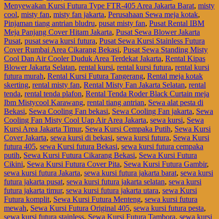
Menyewakan Kursi Futura Type FTR-405 Area Jakarta Barat
,
misty
cool
,
misty fan
,
misty fan jakarta
,
Perusahaan Sewa meja kotak
,
Pinjaman tiang antrian bludru
,
pusat misty fan
,
Pusat Rental IBM
Meja Panjang Cover Hitam Jakarta
,
Pusat Sewa Blower Jakarta
Pusat
,
pusat sewa kursi futura
,
Pusat Sewa Kursi Stainless Futura
Cover Rumbai Area Cikarang Bekasi
,
Pusat Sewa Standing Misty
Cool Dan Air Cooler Duduk Area Terdekat Jakarta
,
Rental Kipas
Blower Jakarta Selatan
,
rental kursi
,
rental kursi futura
,
rental kursi
futura murah
,
Rental Kursi Futura Tangerang
,
Rental meja kotak
skerting
,
rental misty fan
,
Rental Misty Fan Jakarta Selatan
,
rental
tenda
,
rental tenda plafon
,
Rental Tenda Roder Black Curtain meja
Ibm Mistycool Karawang
,
rental tiang antrian
,
Sewa alat pesta di
Bekasi
,
Sewa Cooling Fan bekasi
,
Sewa Cooling Fan jakarta
,
Sewa
Cooling Fan Misty Cool Uap Air Area Jakarta
,
sewa kursi
,
Sewa
Kursi Area Jakarta Timur
,
Sewa Kursi Cempaka Putih
,
Sewa Kursi
Cover Jakarta
,
sewa kursi di bekasi
,
sewa kursi futura
,
Sewa Kursi
futura 405
,
sewa Kursi futura Bekasi
,
sewa kursi futura cempaka
putih
,
Sewa Kursi Futura Cikarang Bekasi
,
Sewa Kursi Futura
Cikini
,
Sewa Kursi Futura Cover Pita
,
Sewa Kursi Futura Gambir
,
sewa kursi futura Jakarta
,
sewa kursi futura jakarta barat
,
sewa kursi
futura jakarta pusat
,
sewa kursi futura jakarta selatan
,
sewa kursi
futura jakarta timur
,
sewa kursi futura jakarta utara
,
sewa Kursi
Futura komplit
,
Sewa Kursi Futura Menteng
,
sewa kursi futura
mewah
,
Sewa Kursi Futura Original 405
,
sewa kursi futura pesta
,
sewa kursi futura stainless
,
Sewa Kursi Futura Tambora
,
sewa kursi