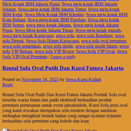
Meja Kotak IBM Jakarta Pusat
,
Sewa meja kotak IBM Jakarta
Selatan
,
Sewa meja kotak IBM Jakarta Timur
,
Sewa meja kotak
IBM Ketat
,
Sewa Meja Kotak IBM Klender
,
Sewa meja kotak IBM
Kota Bekasi
,
Sewa meja kotak IBM Paseban
,
Sewa meja kotak
IBM Senen
,
sewa meja kotak Jakarta
,
Sewa meja kotak Jakarta
Pusat
,
Sewa Meja kotak Jakarta Timur
,
Sewa meja kotak jatiasih
,
sewa meja kotak Karawang
,
sewa sofa
,
sewa sofa Bandung
,
sewa
sofa Depok
,
Sewa Sofa Hitam Karawang
,
sewa sofa oval premium
,
sewa sofa pelaminan
,
sewa sofa single
,
sewa sofa single hitam
,
sewa
sofa VIP Bekasi
,
sewa sofa VIP Bogor
,
Sewa Sofa VIP Oval
,
Sewa
Sofa VIP Oval Premium
|
Leave a reply
Rental Sofa Oval Putih Dan Kursi Futura Jakarta
Posted on
November 18, 2025
by
Sewa Kursi Kuliah
Reply
Rental Sofa Oval Putih Dan Kursi Futura Jakarta Produk Sofa oval
tersedia warna hitam dan putih eksklusif berkualitas produk
premium pemesanan untuk event jabodetabek. Kursi Sofa jenis oval
yang kami sewakan merupakan sofa modern dengan sandaran
melingkar mengikuti bentuk badan yang sangat nyaman terjamin
berkualitas sofa premium yang kokoh dan kuat.