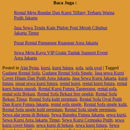
Baca Juga :
Rental Meja Bundar Dan Kursi Tiffany Terbaru Warna
Putih Jakarta
Jasa Sewa Tenda Kain Plafon Poni Merah Cibubur
Jakarta Timur
Pusat Rental Panggung Ruangan Area Jakarta
Sewa Meja Kayu VIP Gratis Taplak Support Event
Area Jakarta
Posted in
Alat Pesta
,
kursi
,
kursi futura
,
sofa
,
sofa oval
|
Tagged
Gudang Rental Sofa
,
Gudang Rental Sofa Single
,
Jasa sewa Kursi
Cover Hitam Dan Putih Area Jakarta
,
Jasa Sewa Kursi Jakarta
,
kursi
futura
,
pusat sewa kursi futura
,
rental kursi
,
rental kursi futura
,
rental
kursi futura murah
,
Rental Kursi Futura Tangerang
,
rental sofa
,
rental sofa Bekasi
,
Rental Sofa Bekasi free ongkir
,
Rental Sofa
Bekasi Timur
,
Rental Sofa kulit premium
,
Rental Sofa Oval Putih
Dan Kursi Futura Jakarta
,
rental sofa single
,
Rental Sofa single kulit
,
Rental Sofa single kulit premium
,
Rental Sofa single premium
,
Sewa alat pesta di Bekasi
,
Sewa Bangku Futura Jakarta
,
sewa kursi
,
Sewa Kursi Area Jakarta Timur
,
Sewa Kursi Cempaka Putih
,
sewa
kursi cover hitam
,
sewa kursi di bekasi
,
sewa kursi futura
,
Sewa