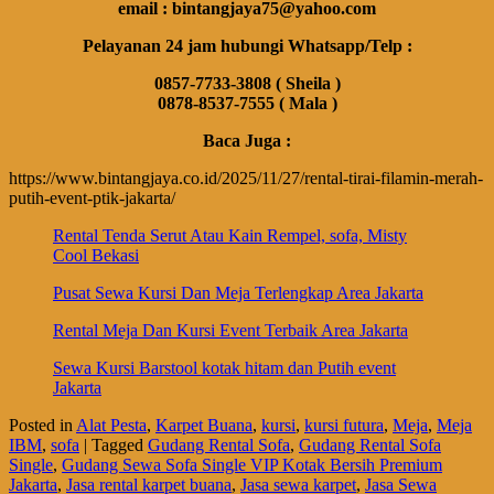
email : bintangjaya75@yahoo.com
Pelayanan 24 jam hubungi Whatsapp/Telp :
0857-7733-3808 ( Sheila )
0878-8537-7555 ( Mala )
Baca Juga :
https://www.bintangjaya.co.id/2025/11/27/rental-tirai-filamin-merah-
putih-event-ptik-jakarta/
Rental Tenda Serut Atau Kain Rempel, sofa, Misty
Cool Bekasi
Pusat Sewa Kursi Dan Meja Terlengkap Area Jakarta
Rental Meja Dan Kursi Event Terbaik Area Jakarta
Sewa Kursi Barstool kotak hitam dan Putih event
Jakarta
Posted in
Alat Pesta
,
Karpet Buana
,
kursi
,
kursi futura
,
Meja
,
Meja
IBM
,
sofa
|
Tagged
Gudang Rental Sofa
,
Gudang Rental Sofa
Single
,
Gudang Sewa Sofa Single VIP Kotak Bersih Premium
Jakarta
,
Jasa rental karpet buana
,
Jasa sewa karpet
,
Jasa Sewa