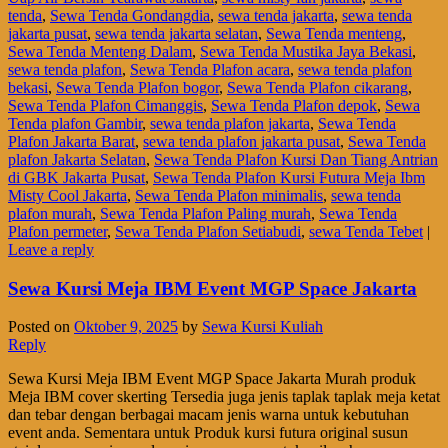
tenda
,
Sewa Tenda Gondangdia
,
sewa tenda jakarta
,
sewa tenda
jakarta pusat
,
sewa tenda jakarta selatan
,
Sewa Tenda menteng
,
Sewa Tenda Menteng Dalam
,
Sewa Tenda Mustika Jaya Bekasi
,
sewa tenda plafon
,
Sewa Tenda Plafon acara
,
sewa tenda plafon
bekasi
,
Sewa Tenda Plafon bogor
,
Sewa Tenda Plafon cikarang
,
Sewa Tenda Plafon Cimanggis
,
Sewa Tenda Plafon depok
,
Sewa
Tenda plafon Gambir
,
sewa tenda plafon jakarta
,
Sewa Tenda
Plafon Jakarta Barat
,
sewa tenda plafon jakarta pusat
,
Sewa Tenda
plafon Jakarta Selatan
,
Sewa Tenda Plafon Kursi Dan Tiang Antrian
di GBK Jakarta Pusat
,
Sewa Tenda Plafon Kursi Futura Meja Ibm
Misty Cool Jakarta
,
Sewa Tenda Plafon minimalis
,
sewa tenda
plafon murah
,
Sewa Tenda Plafon Paling murah
,
Sewa Tenda
Plafon permeter
,
Sewa Tenda Plafon Setiabudi
,
sewa Tenda Tebet
|
Leave a reply
Sewa Kursi Meja IBM Event MGP Space Jakarta
Posted on
Oktober 9, 2025
by
Sewa Kursi Kuliah
Reply
Sewa Kursi Meja IBM Event MGP Space Jakarta Murah produk
Meja IBM cover skerting Tersedia juga jenis taplak taplak meja ketat
dan tebar dengan berbagai macam jenis warna untuk kebutuhan
event anda. Sementara untuk Produk kursi futura original susun