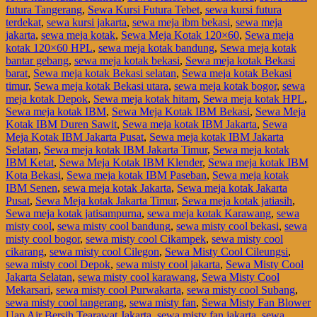
futura Tangerang
,
Sewa Kursi Futura Tebet
,
sewa kursi futura
terdekat
,
sewa kursi jakarta
,
sewa meja ibm bekasi
,
sewa meja
jakarta
,
sewa meja kotak
,
Sewa Meja Kotak 120×60
,
Sewa meja
kotak 120×60 HPL
,
sewa meja kotak bandung
,
Sewa meja kotak
bantar gebang
,
sewa meja kotak bekasi
,
Sewa meja kotak Bekasi
barat
,
Sewa meja kotak Bekasi selatan
,
Sewa meja kotak Bekasi
timur
,
Sewa meja kotak Bekasi utara
,
sewa meja kotak bogor
,
sewa
meja kotak Depok
,
Sewa meja kotak hitam
,
Sewa meja kotak HPL
,
Sewa meja kotak IBM
,
Sewa Meja Kotak IBM Bekasi
,
Sewa Meja
Kotak IBM Duren Sawit
,
Sewa meja kotak IBM Jakarta
,
Sewa
Meja Kotak IBM Jakarta Pusat
,
Sewa meja kotak IBM Jakarta
Selatan
,
Sewa meja kotak IBM Jakarta Timur
,
Sewa meja kotak
IBM Ketat
,
Sewa Meja Kotak IBM Klender
,
Sewa meja kotak IBM
Kota Bekasi
,
Sewa meja kotak IBM Paseban
,
Sewa meja kotak
IBM Senen
,
sewa meja kotak Jakarta
,
Sewa meja kotak Jakarta
Pusat
,
Sewa Meja kotak Jakarta Timur
,
Sewa meja kotak jatiasih
,
Sewa meja kotak jatisampurna
,
sewa meja kotak Karawang
,
sewa
misty cool
,
sewa misty cool bandung
,
sewa misty cool bekasi
,
sewa
misty cool bogor
,
sewa misty cool Cikampek
,
sewa misty cool
cikarang
,
sewa misty cool Cilegon
,
Sewa Misty Cool Cileungsi
,
sewa misty cool Depok
,
sewa misty cool jakarta
,
Sewa Misty Cool
Jakarta Selatan
,
sewa misty cool karawang
,
Sewa Misty Cool
Mekarsari
,
sewa misty cool Purwakarta
,
sewa misty cool Subang
,
sewa misty cool tangerang
,
sewa misty fan
,
Sewa Misty Fan Blower
Uap Air Bersih Tearawat Jakarta
,
sewa misty fan jakarta
,
sewa