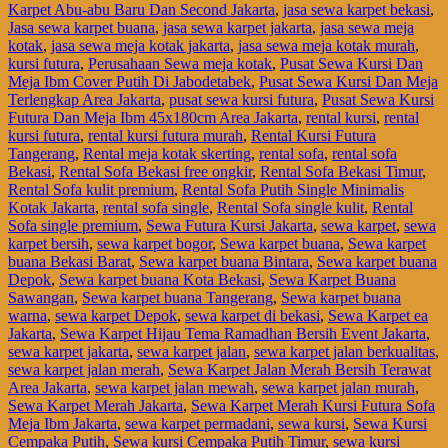
Karpet Abu-abu Baru Dan Second Jakarta
,
jasa sewa karpet bekasi
,
Jasa sewa karpet buana
,
jasa sewa karpet jakarta
,
jasa sewa meja
kotak
,
jasa sewa meja kotak jakarta
,
jasa sewa meja kotak murah
,
kursi futura
,
Perusahaan Sewa meja kotak
,
Pusat Sewa Kursi Dan
Meja Ibm Cover Putih Di Jabodetabek
,
Pusat Sewa Kursi Dan Meja
Terlengkap Area Jakarta
,
pusat sewa kursi futura
,
Pusat Sewa Kursi
Futura Dan Meja Ibm 45x180cm Area Jakarta
,
rental kursi
,
rental
kursi futura
,
rental kursi futura murah
,
Rental Kursi Futura
Tangerang
,
Rental meja kotak skerting
,
rental sofa
,
rental sofa
Bekasi
,
Rental Sofa Bekasi free ongkir
,
Rental Sofa Bekasi Timur
,
Rental Sofa kulit premium
,
Rental Sofa Putih Single Minimalis
Kotak Jakarta
,
rental sofa single
,
Rental Sofa single kulit
,
Rental
Sofa single premium
,
Sewa Futura Kursi Jakarta
,
sewa karpet
,
sewa
karpet bersih
,
sewa karpet bogor
,
Sewa karpet buana
,
Sewa karpet
buana Bekasi Barat
,
Sewa karpet buana Bintara
,
Sewa karpet buana
Depok
,
Sewa karpet buana Kota Bekasi
,
Sewa Karpet Buana
Sawangan
,
Sewa karpet buana Tangerang
,
Sewa karpet buana
warna
,
sewa karpet Depok
,
sewa karpet di bekasi
,
Sewa Karpet ea
Jakarta
,
Sewa Karpet Hijau Tema Ramadhan Bersih Event Jakarta
,
sewa karpet jakarta
,
sewa karpet jalan
,
sewa karpet jalan berkualitas
,
sewa karpet jalan merah
,
Sewa Karpet Jalan Merah Bersih Terawat
Area Jakarta
,
sewa karpet jalan mewah
,
sewa karpet jalan murah
,
Sewa Karpet Merah Jakarta
,
Sewa Karpet Merah Kursi Futura Sofa
Meja Ibm Jakarta
,
sewa karpet permadani
,
sewa kursi
,
Sewa Kursi
Cempaka Putih
,
Sewa kursi Cempaka Putih Timur
,
sewa kursi