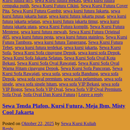
Kursi futura 405
,
sewa Kursi futura Bekasi
,
sewa kursi futura
cempaka putih
,
Sewa Kursi Futura Cikini
,
Sewa Kursi Futura Cover
Pita
,
Sewa Kursi Futura Gambir
,
sewa kursi futura Jakarta
,
sewa
kursi futura jakarta barat
,
sewa kursi futura jakarta pusat
,
sewa kursi
futura jakarta selatan
,
sewa kursi futura jakarta timur
,
sewa kursi
futura jakarta utara
,
sewa Kursi Futura komplit
,
Sewa Kursi Futura
Menteng
,
sewa kursi futura mewah
,
Sewa Kursi Futura Original
405
,
sewa kursi futura pesta
,
sewa kursi futura stainless
,
Sewa Kursi
Futura Tambora
,
sewa kursi futura Tangerang
,
Sewa Kursi Futura
Tebet
,
sewa kursi futura terdekat
,
sewa kursi jakarta
,
Sewa Kursi
Sofa
,
Sewa Kursi Sofa cipayung Depok
,
sewa kursi sofa Depok
,
Sewa Kursi Sofa Jakarta Selatan
,
Sewa Kursi Sofa Oval Kota
Bekasi
,
Sewa Kursi Sofa Oval Rawajati
,
Sewa Kursi Sofa Oval
Warna Hitam cipayung Depok
,
Sewa Kursi Sofa Pancoran
,
Sewa
Kursi Sofa Rawajati
,
sewa sofa
,
sewa sofa Bandung
,
sewa sofa
Depok
,
sewa sofa oval premium
,
sewa sofa pelaminan
,
sewa sofa
single
,
sewa sofa single hitam
,
sewa sofa VIP Bekasi
,
sewa sofa
VIP Bogor
,
Sewa Sofa VIP Oval
,
Sewa Sofa VIP Oval Premium
,
Sofa Oval
,
Sofa Oval Dan Kursi Futura
|
Leave a reply
Sewa Tenda Plafon, Kursi Futura, Meja Ibm, Misty
Cool Jakarta
Posted on
Oktober 22, 2025
by
Sewa Kursi Kuliah
Reply