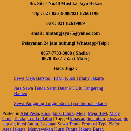
Jln. Siti 1 No.40 Mustika Jaya Bekasi
Tlp : 021-82619088/021-82601199
Fax : 021-82619089
email : bintangjaya75@yahoo.com
Pelayanan 24 jam hubungi Whatsapp/Telp :
0857-7733-3808 ( Sheila )
0878-8537-7555 ( Mala )
Baca Juga :
Sewa Meja Barstool, IBM, Kursi Tiffany Jakarta
Jasa Sewa Tenda Serut Datar PT.Ulti Tangerang
Banten
Sewa Panggung Tinggi 50cm Type Indoor Jakarta
Posted in
Alat Pesta
,
kursi
,
kursi futura
,
Meja
,
Meja IBM
,
Misty
Cool
,
Tenda
,
Tenda Plafon
|
Tagged
kipas angin embun
,
kipas angin
uap air
,
kursi futura
,
Layanan Sewa Tenda Promosi Type Plafon
Area Jakarta
,
Menyewakan Kursi Futura Jakarta Barat
,