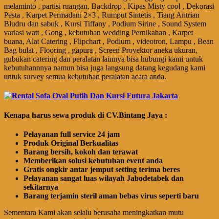
melaminto , partisi ruangan, Backdrop , Kipas Misty cool , Dekorasi
Pesta , Karpet Permadani 2×3 , Rumput Sintetis , Tiang Antrian
Bludru dan sabuk , Kursi Tiffany , Podium Sirine , Sound System
variasi watt , Gong , kebutuhan wedding Pernikahan , Karpet
buana, Alat Catering , Flipchart , Podium , videotron, Lampu , Bean
Bag bulat , Flooring , gapura , Screen Proyektor aneka ukuran,
gubukan catering dan peralatan lainnya bisa hubungi kami untuk
kebutuhannnya namun bisa juga langsung datang kegudang kami
untuk survey semua kebutuhan peralatan acara anda.
Kenapa harus sewa produk di CV.Bintang Jaya :
Pelayanan full service 24 jam
Produk Original Berkualitas
Barang bersih, kokoh dan terawat
Memberikan solusi kebutuhan event anda
Gratis ongkir antar jemput setting terima beres
Pelayanan sangat luas wilayah Jabodetabek dan
sekitarnya
Barang terjamin steril aman bebas virus seperti baru
Sementara Kami akan selalu berusaha meningkatkan mutu