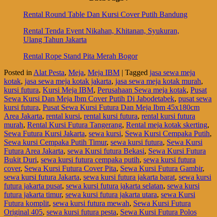
Rental Round Table Dan Kursi Cover Putih Bandung
Rental Tenda Event Nikahan, Khitanan, Syukuran,
Ulang Tahun Jakarta
Rental Rope Stand Pita Merah Bogor
Posted in
Alat Pesta
,
Meja
,
Meja IBM
|
Tagged
jasa sewa meja
kotak
,
jasa sewa meja kotak jakarta
,
jasa sewa meja kotak murah
,
kursi futura
,
Kursi Meja IBM
,
Perusahaan Sewa meja kotak
,
Pusat
Sewa Kursi Dan Meja Ibm Cover Putih Di Jabodetabek
,
pusat sewa
kursi futura
,
Pusat Sewa Kursi Futura Dan Meja Ibm 45x180cm
Area Jakarta
,
rental kursi
,
rental kursi futura
,
rental kursi futura
murah
,
Rental Kursi Futura Tangerang
,
Rental meja kotak skerting
,
Sewa Futura Kursi Jakarta
,
sewa kursi
,
Sewa Kursi Cempaka Putih
,
Sewa kursi Cempaka Putih Timur
,
sewa kursi futura
,
Sewa Kursi
Futura Area Jakarta
,
sewa Kursi futura Bekasi
,
Sewa Kursi Futura
Bukit Duri
,
sewa kursi futura cempaka putih
,
sewa kursi futura
cover
,
Sewa Kursi Futura Cover Pita
,
Sewa Kursi Futura Gambir
,
sewa kursi futura Jakarta
,
sewa kursi futura jakarta barat
,
sewa kursi
futura jakarta pusat
,
sewa kursi futura jakarta selatan
,
sewa kursi
futura jakarta timur
,
sewa kursi futura jakarta utara
,
sewa Kursi
Futura komplit
,
sewa kursi futura mewah
,
Sewa Kursi Futura
Original 405
,
sewa kursi futura pesta
,
Sewa Kursi Futura Polos