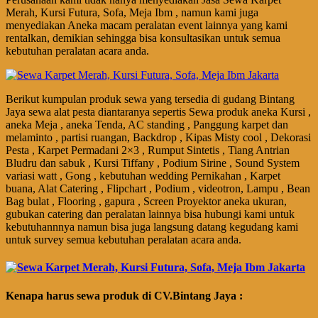
Merah, Kursi Futura, Sofa, Meja Ibm , namun kami juga
menyediakan Aneka macam peralatan event lainnya yang kami
rentalkan, demikian sehingga bisa konsultasikan untuk semua
kebutuhan peralatan acara anda.
Berikut kumpulan produk sewa yang tersedia di gudang Bintang
Jaya sewa alat pesta diantaranya sepertis Sewa produk aneka Kursi ,
aneka Meja , aneka Tenda, AC standing , Panggung karpet dan
melaminto , partisi ruangan, Backdrop , Kipas Misty cool , Dekorasi
Pesta , Karpet Permadani 2×3 , Rumput Sintetis , Tiang Antrian
Bludru dan sabuk , Kursi Tiffany , Podium Sirine , Sound System
variasi watt , Gong , kebutuhan wedding Pernikahan , Karpet
buana, Alat Catering , Flipchart , Podium , videotron, Lampu , Bean
Bag bulat , Flooring , gapura , Screen Proyektor aneka ukuran,
gubukan catering dan peralatan lainnya bisa hubungi kami untuk
kebutuhannnya namun bisa juga langsung datang kegudang kami
untuk survey semua kebutuhan peralatan acara anda.
Kenapa harus sewa produk di CV.Bintang Jaya :