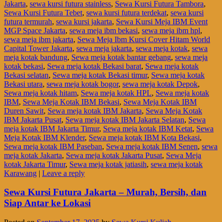
Jakarta
,
sewa kursi futura stainless
,
Sewa Kursi Futura Tambora
,
Sewa Kursi Futura Tebet
,
sewa kursi futura terdekat
,
sewa kursi
futura termurah
,
sewa kursi jakarta
,
Sewa Kursi Meja IBM Event
MGP Space Jakarta
,
sewa meja ibm bekasi
,
sewa meja ibm hpl
,
sewa meja ibm jakarta
,
Sewa Meja Ibm Kursi Cover Hitam World
Capital Tower Jakarta
,
sewa meja jakarta
,
sewa meja kotak
,
sewa
meja kotak bandung
,
Sewa meja kotak bantar gebang
,
sewa meja
kotak bekasi
,
Sewa meja kotak Bekasi barat
,
Sewa meja kotak
Bekasi selatan
,
Sewa meja kotak Bekasi timur
,
Sewa meja kotak
Bekasi utara
,
sewa meja kotak bogor
,
sewa meja kotak Depok
,
Sewa meja kotak hitam
,
Sewa meja kotak HPL
,
Sewa meja kotak
IBM
,
Sewa Meja Kotak IBM Bekasi
,
Sewa Meja Kotak IBM
Duren Sawit
,
Sewa meja kotak IBM Jakarta
,
Sewa Meja Kotak
IBM Jakarta Pusat
,
Sewa meja kotak IBM Jakarta Selatan
,
Sewa
meja kotak IBM Jakarta Timur
,
Sewa meja kotak IBM Ketat
,
Sewa
Meja Kotak IBM Klender
,
Sewa meja kotak IBM Kota Bekasi
,
Sewa meja kotak IBM Paseban
,
Sewa meja kotak IBM Senen
,
sewa
meja kotak Jakarta
,
Sewa meja kotak Jakarta Pusat
,
Sewa Meja
kotak Jakarta Timur
,
Sewa meja kotak jatiasih
,
sewa meja kotak
Karawang
|
Leave a reply
Sewa Kursi Futura Jakarta – Murah, Bersih, dan
Siap Antar ke Lokasi