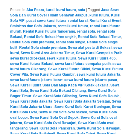
Posted in
Alat Pesta
,
kursi
,
kursi futura
,
sofa
|
Tagged
Jasa Sewa
Sofa Dan Kursi Cover Hitam Senayan Jakpus
,
kursi futura
,
Kursi
Sofa VIP
,
pusat sewa kursi futura
,
rental kursi
,
Rental Kursi Event
Stainless dan Sofa Jakarta
,
rental kursi futura
,
rental kursi futura
murah
,
Rental Kursi Futura Tangerang
,
rental sofa
,
rental sofa
Bekasi
,
Rental Sofa Bekasi free ongkir
,
Rental Sofa Bekasi Timur
,
Rental Sofa kulit premium
,
rental sofa single
,
Rental Sofa single
kulit
,
Rental Sofa single premium
,
Sewa alat pesta di Bekasi
,
sewa
kursi
,
Sewa Kursi Area Jakarta Timur
,
Sewa Kursi Cempaka Putih
,
sewa kursi di bekasi
,
sewa kursi futura
,
Sewa Kursi futura 405
,
sewa Kursi futura Bekasi
,
sewa kursi futura cempaka putih
,
sewa
kursi futura Cikarang
,
Sewa Kursi Futura Cikini
,
Sewa Kursi Futura
Cover Pita
,
Sewa Kursi Futura Gambir
,
sewa kursi futura Jakarta
,
sewa kursi futura jakarta barat
,
sewa kursi futura jakarta pusat
,
Sewa Kursi Futura Sofa Dan Meja Kaca VIP Kotak Jakarta
,
Sewa
Kursi Sofa
,
Sewa Kursi Sofa Bekasi Cibitung
,
Sewa Kursi Sofa
Bogor Timur
,
Sewa Kursi Sofa Cilincing
,
Sewa Kursi Sofa Double
,
Sewa Kursi Sofa Jakarta
,
Sewa Kursi Sofa Jakarta Selatan
,
Sewa
Kursi Sofa Jakarta Utara
,
Sewa Kursi Sofa Karet Kuningan
,
Sewa
Kursi Sofa Oval
,
Sewa Kursi Sofa oval bekasi
,
Sewa Kursi Sofa
oval bogor
,
Sewa Kursi Sofa Oval Depok
,
Sewa Kursi Sofa oval
jakarta
,
Sewa Kursi Sofa Oval Rawajati
,
Sewa Kursi Sofa oval
tangerang
,
Sewa Kursi Sofa Pancoran
,
Sewa Kursi Sofa Rawajati
,
Sewa Kursi Sofa Setiabudi
,
Sewa Kursi Sofa Tebet
,
Sewa Kursi