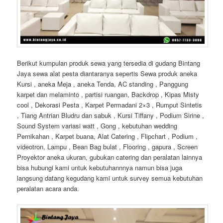
Berikut kumpulan produk sewa yang tersedia di gudang Bintang
Jaya sewa alat pesta diantaranya sepertis Sewa produk aneka
Kursi , aneka Meja , aneka Tenda, AC standing , Panggung
karpet dan melaminto , partisi ruangan, Backdrop , Kipas Misty
cool , Dekorasi Pesta , Karpet Permadani 2×3 , Rumput Sintetis
, Tiang Antrian Bludru dan sabuk , Kursi Tiffany , Podium Sirine ,
Sound System variasi watt , Gong , kebutuhan wedding
Pernikahan , Karpet buana, Alat Catering , Flipchart , Podium ,
videotron, Lampu , Bean Bag bulat , Flooring , gapura , Screen
Proyektor aneka ukuran, gubukan catering dan peralatan lainnya
bisa hubungi kami untuk kebutuhannnya namun bisa juga
langsung datang kegudang kami untuk survey semua kebutuhan
peralatan acara anda.