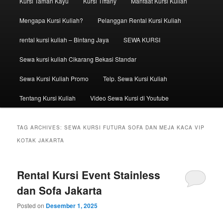
Kursi Taman Kayu
Kursi Tiffany
Manfaat Kursi Kuliah
Mengapa Kursi Kuliah?
Pelanggan Rental Kursi Kuliah
rental kursi kuliah – Bintang Jaya
SEWA KURSI
Sewa kursi kuliah Cikarang Bekasi Standar
Sewa Kursi Kuliah Promo
Telp. Sewa Kursi Kuliah
Tentang Kursi Kuliah
Video Sewa Kursi di Youtube
TAG ARCHIVES:
SEWA KURSI FUTURA SOFA DAN MEJA KACA VIP
KOTAK JAKARTA
Rental Kursi Event Stainless
dan Sofa Jakarta
Posted on
Desember 1, 2025