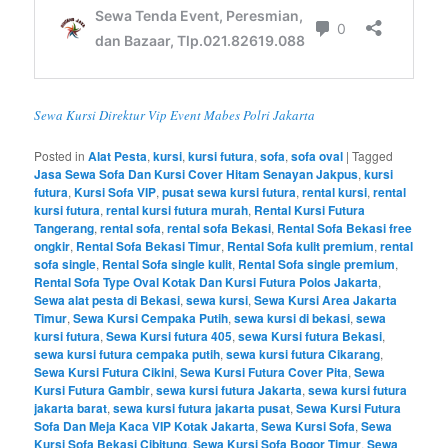
Sewa Kursi Direktur Vip Event Mabes Polri Jakarta
Posted in
Alat Pesta
,
kursi
,
kursi futura
,
sofa
,
sofa oval
|
Tagged
Jasa Sewa Sofa Dan Kursi Cover Hitam Senayan Jakpus
,
kursi
futura
,
Kursi Sofa VIP
,
pusat sewa kursi futura
,
rental kursi
,
rental
kursi futura
,
rental kursi futura murah
,
Rental Kursi Futura
Tangerang
,
rental sofa
,
rental sofa Bekasi
,
Rental Sofa Bekasi free
ongkir
,
Rental Sofa Bekasi Timur
,
Rental Sofa kulit premium
,
rental
sofa single
,
Rental Sofa single kulit
,
Rental Sofa single premium
,
Rental Sofa Type Oval Kotak Dan Kursi Futura Polos Jakarta
,
Sewa alat pesta di Bekasi
,
sewa kursi
,
Sewa Kursi Area Jakarta
Timur
,
Sewa Kursi Cempaka Putih
,
sewa kursi di bekasi
,
sewa
kursi futura
,
Sewa Kursi futura 405
,
sewa Kursi futura Bekasi
,
sewa kursi futura cempaka putih
,
sewa kursi futura Cikarang
,
Sewa Kursi Futura Cikini
,
Sewa Kursi Futura Cover Pita
,
Sewa
Kursi Futura Gambir
,
sewa kursi futura Jakarta
,
sewa kursi futura
jakarta barat
,
sewa kursi futura jakarta pusat
,
Sewa Kursi Futura
Sofa Dan Meja Kaca VIP Kotak Jakarta
,
Sewa Kursi Sofa
,
Sewa
Kursi Sofa Bekasi Cibitung
,
Sewa Kursi Sofa Bogor Timur
,
Sewa