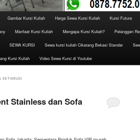
Gambar Kursi Kuliah
Harga Sewa Kursi Kuliah
Kursi Futura
any
Manfaat Kursi Kuliah
Mengapa Kursi Kuliah?
Pelanggan Ren
SEWA KURSI
Sewa kursi kuliah Cikarang Bekasi Standar
Sew
ang Kursi Kuliah
Video Sewa Kursi di Youtube
A SETIABUDI
ent Stainless dan Sofa
 dan Sofa Jakarta, Sementara Produk Sofa VIP murah