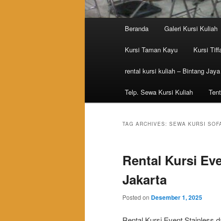
Main menu
Beranda
Galeri Kursi Kuliah
Skip to primary content
Skip to secondary content
Kursi Taman Kayu
Kursi Tiff
rental kursi kuliah – Bintang Jaya
Telp. Sewa Kursi Kuliah
Tent
TAG ARCHIVES:
SEWA KURSI SOF
Rental Kursi Ev
Jakarta
Posted on
Desember 1, 2025
Rental Kursi Event Stainless