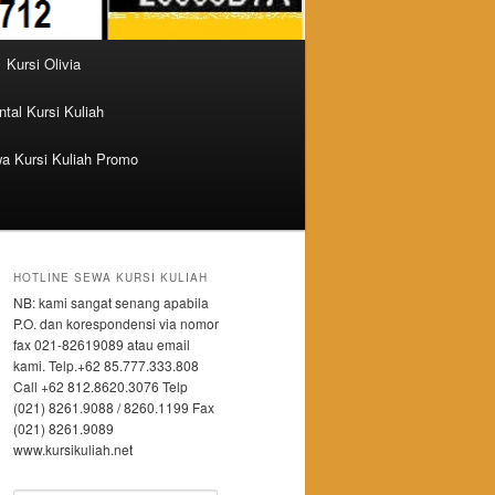
Kursi Olivia
tal Kursi Kuliah
a Kursi Kuliah Promo
HOTLINE SEWA KURSI KULIAH
NB: kami sangat senang apabila
P.O. dan korespondensi via nomor
fax 021-82619089 atau email
kami. Telp.+62 85.777.333.808
Call +62 812.8620.3076 Telp
(021) 8261.9088 / 8260.1199 Fax
(021) 8261.9089
www.kursikuliah.net