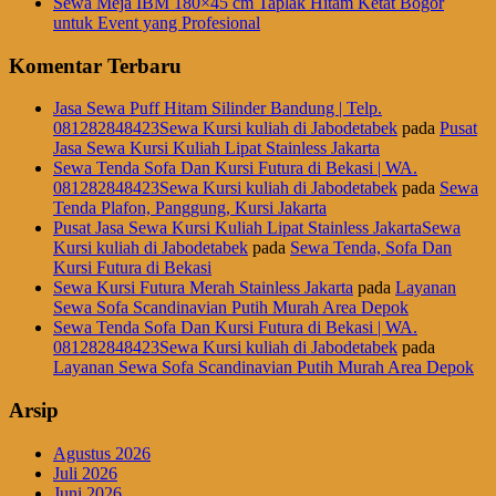
Sewa Meja IBM 180×45 cm Taplak Hitam Ketat Bogor
untuk Event yang Profesional
Komentar Terbaru
Jasa Sewa Puff Hitam Silinder Bandung | Telp.
081282848423Sewa Kursi kuliah di Jabodetabek
pada
Pusat
Jasa Sewa Kursi Kuliah Lipat Stainless Jakarta
Sewa Tenda Sofa Dan Kursi Futura di Bekasi | WA.
081282848423Sewa Kursi kuliah di Jabodetabek
pada
Sewa
Tenda Plafon, Panggung, Kursi Jakarta
Pusat Jasa Sewa Kursi Kuliah Lipat Stainless JakartaSewa
Kursi kuliah di Jabodetabek
pada
Sewa Tenda, Sofa Dan
Kursi Futura di Bekasi
Sewa Kursi Futura Merah Stainless Jakarta
pada
Layanan
Sewa Sofa Scandinavian Putih Murah Area Depok
Sewa Tenda Sofa Dan Kursi Futura di Bekasi | WA.
081282848423Sewa Kursi kuliah di Jabodetabek
pada
Layanan Sewa Sofa Scandinavian Putih Murah Area Depok
Arsip
Agustus 2026
Juli 2026
Juni 2026