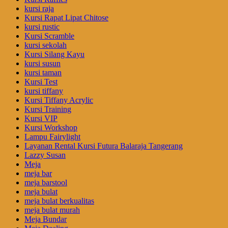
kursi raja
Kursi Rapat Lipat Chitose
kursi rustic
Kursi Scramble
kursi sekolah
Kursi Silang Kayu
kursi susun
kursi taman
Kursi Test
kursi tiffany
Kursi Tiffany Acrylic
Kursi Training
Kursi VIP
Kursi Workshop
Lampu Fairylight
Layanan Rental Kursi Futura Balaraja Tangerang
Lazzy Susan
Meja
meja bar
meja barstool
meja bulat
meja bulat berkualitas
meja bulat murah
Meja Bundar