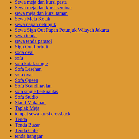
Sewa meja dan kursi pesta
Sewa meja dan kursi seminar
sewa meja dan kursi taman
Sewa Meja Kotak
sewa papan petunjuk
Sewa Sign Out Papan Petunjuk Wilayah Jakarta
sewa tenda
sewa tenda parasol
Sign Out Portrait
soda oval
sofa
sofa kotak single
Sofa Lesehan
sofa oval
Sofa Queen
Sofa Scandinavian
sofa single berkualitas
Sofa Studio
Stand Makanan
Taplak Meja
tempat sewa kursi crossback
Tenda
Tenda Bazar
Tenda Cafe
tenda hanggar