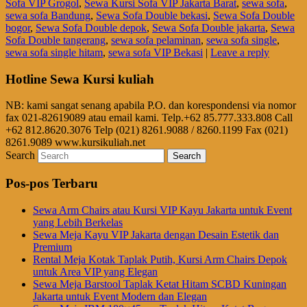
Sofa VIP Grogol
,
Sewa Kursi Sofa VIP Jakarta Barat
,
sewa sofa
,
sewa sofa Bandung
,
Sewa Sofa Double bekasi
,
Sewa Sofa Double
bogor
,
Sewa Sofa Double depok
,
Sewa Sofa Double jakarta
,
Sewa
Sofa Double tangerang
,
sewa sofa pelaminan
,
sewa sofa single
,
sewa sofa single hitam
,
sewa sofa VIP Bekasi
|
Leave a reply
Hotline Sewa Kursi kuliah
NB: kami sangat senang apabila P.O. dan korespondensi via nomor
fax 021-82619089 atau email kami. Telp.+62 85.777.333.808 Call
+62 812.8620.3076 Telp (021) 8261.9088 / 8260.1199 Fax (021)
8261.9089 www.kursikuliah.net
Search
Pos-pos Terbaru
Sewa Arm Chairs atau Kursi VIP Kayu Jakarta untuk Event
yang Lebih Berkelas
Sewa Meja Kayu VIP Jakarta dengan Desain Estetik dan
Premium
Rental Meja Kotak Taplak Putih, Kursi Arm Chairs Depok
untuk Area VIP yang Elegan
Sewa Meja Barstool Taplak Ketat Hitam SCBD Kuningan
Jakarta untuk Event Modern dan Elegan