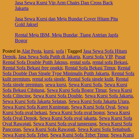
Jasa Sewa Kursi Vip Arm Chairs Dan Cross Back
Jakarta
Jasa Sewa Kursi dan Meja Bundar Cover Hitam Pita
Gold Jaksel
Rental Meja IBM, Meja Bundar, Tiang Antrian Japfa
Bogor
Posted in
Alat Pesta
,
kursi
,
sofa
|
Tagged
Jasa Sewa Sofa Hitam
Depok
,
Jasa Sewa Sofa Putih di Jakarta
,
Kursi Sofa VIP
,
Pusat
Rental Sofa Double Putih Jakpus
,
rental sofa
,
rental sofa Bekasi
,
Rental Sofa Bekasi free ongkir
,
Rental Sofa Bekasi Timur
,
Rental
Sofa Double Dan Single Type Minimalis Putih Jakarta
,
Rental Sofa
kulit premium
,
rental sofa single
,
Rental Sofa single kulit
,
Rental
Sofa single premium
,
sewa kursi
,
Sewa Kursi Sofa
,
Sewa Kursi
Sofa Bekasi Cibitung
,
Sewa Kursi Sofa Bogor Timur
,
Sewa Kursi
Sofa Cilincing
,
Sewa Kursi Sofa Double
,
Sewa Kursi Sofa Jakarta
,
Sewa Kursi Sofa Jakarta Selatan
,
Sewa Kursi Sofa Jakarta Utara
,
Sewa Kursi Sofa Karet Kuningan
,
Sewa Kursi Sofa Oval
,
Sewa
Kursi Sofa oval bekasi
,
Sewa Kursi Sofa oval bogor
,
Sewa Kursi
Sofa Oval Depok
,
Sewa Kursi Sofa oval jakarta
,
Sewa Kursi Sofa
Oval Rawajati
,
Sewa Kursi Sofa oval tangerang
,
Sewa Kursi Sofa
Pancoran
,
Sewa Kursi Sofa Rawajati
,
Sewa Kursi Sofa Setiabudi
,
Sewa Kursi Sofa Tebet
,
Sewa Kursi Sofa Tebet Timur
,
Sewa Kursi