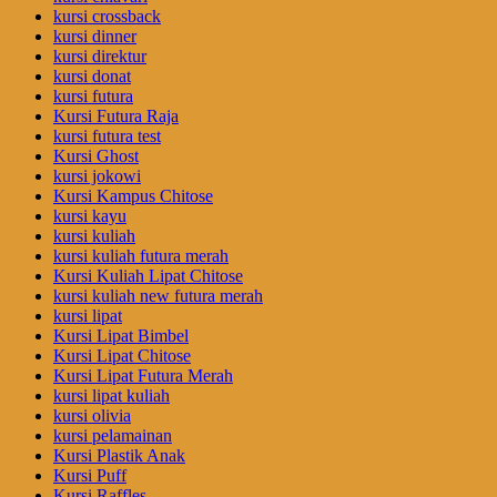
kursi crossback
kursi dinner
kursi direktur
kursi donat
kursi futura
Kursi Futura Raja
kursi futura test
Kursi Ghost
kursi jokowi
Kursi Kampus Chitose
kursi kayu
kursi kuliah
kursi kuliah futura merah
Kursi Kuliah Lipat Chitose
kursi kuliah new futura merah
kursi lipat
Kursi Lipat Bimbel
Kursi Lipat Chitose
Kursi Lipat Futura Merah
kursi lipat kuliah
kursi olivia
kursi pelamainan
Kursi Plastik Anak
Kursi Puff
Kursi Raffles