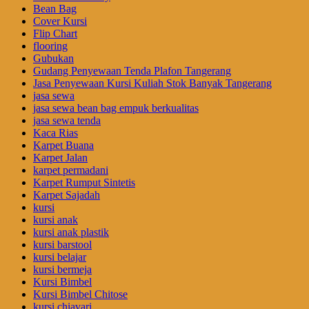
Bean Bag
Cover Kursi
Flip Chart
flooring
Gubukan
Gudang Penyewaan Tenda Plafon Tangerang
Jasa Penyewaan Kursi Kuliah Stok Banyak Tangerang
jasa sewa
jasa sewa bean bag empuk berkualitas
jasa sewa tenda
Kaca Rias
Karpet Buana
Karpet Jalan
karpet permadani
Karpet Rumput Sintetis
Karpet Sajadah
kursi
kursi anak
kursi anak plastik
kursi barstool
kursi belajar
kursi bermeja
Kursi Bimbel
Kursi Bimbel Chitose
kursi chiavari