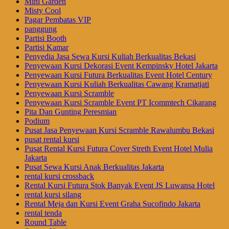
Mini Garden
Misty Cool
Pagar Pembatas VIP
panggung
Partisi Booth
Partisi Kamar
Penyedia Jasa Sewa Kursi Kuliah Berkualitas Bekasi
Penyewaan Kursi Dekorasi Event Kempinsky Hotel Jakarta
Penyewaan Kursi Futura Berkualitas Event Hotel Century
Penyewaan Kursi Kuliah Berkualitas Cawang Kramatjati
Penyewaan Kursi Scramble
Penyewaan Kursi Scramble Event PT Icommtech Cikarang
Pita Dan Gunting Peresmian
Podium
Pusat Jasa Penyewaan Kursi Scramble Rawalumbu Bekasi
pusat rental kursi
Pusat Rental Kursi Futura Cover Streth Event Hotel Mulia
Jakarta
Pusat Sewa Kursi Anak Berkualitas Jakarta
rental kursi crossback
Rental Kursi Futura Stok Banyak Event JS Luwansa Hotel
rental kursi silang
Rental Meja dan Kursi Event Graha Sucofindo Jakarta
rental tenda
Round Table