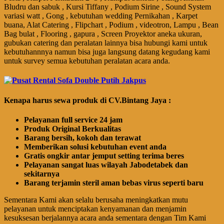
Bludru dan sabuk , Kursi Tiffany , Podium Sirine , Sound System
variasi watt , Gong , kebutuhan wedding Pernikahan , Karpet
buana, Alat Catering , Flipchart , Podium , videotron, Lampu , Bean
Bag bulat , Flooring , gapura , Screen Proyektor aneka ukuran,
gubukan catering dan peralatan lainnya bisa hubungi kami untuk
kebutuhannnya namun bisa juga langsung datang kegudang kami
untuk survey semua kebutuhan peralatan acara anda.
Kenapa harus sewa produk di CV.Bintang Jaya :
Pelayanan full service 24 jam
Produk Original Berkualitas
Barang bersih, kokoh dan terawat
Memberikan solusi kebutuhan event anda
Gratis ongkir antar jemput setting terima beres
Pelayanan sangat luas wilayah Jabodetabek dan
sekitarnya
Barang terjamin steril aman bebas virus seperti baru
Sementara Kami akan selalu berusaha meningkatkan mutu
pelayanan untuk menciptakan kenyamanan dan menjamin
kesuksesan berjalannya acara anda sementara dengan Tim Kami