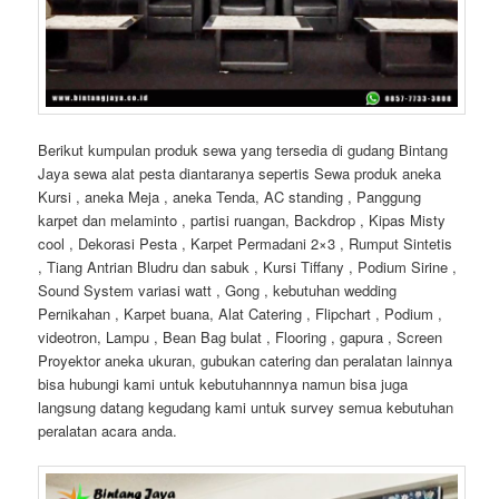
Berikut kumpulan produk sewa yang tersedia di gudang Bintang
Jaya sewa alat pesta diantaranya sepertis Sewa produk aneka
Kursi , aneka Meja , aneka Tenda, AC standing , Panggung
karpet dan melaminto , partisi ruangan, Backdrop , Kipas Misty
cool , Dekorasi Pesta , Karpet Permadani 2×3 , Rumput Sintetis
, Tiang Antrian Bludru dan sabuk , Kursi Tiffany , Podium Sirine ,
Sound System variasi watt , Gong , kebutuhan wedding
Pernikahan , Karpet buana, Alat Catering , Flipchart , Podium ,
videotron, Lampu , Bean Bag bulat , Flooring , gapura , Screen
Proyektor aneka ukuran, gubukan catering dan peralatan lainnya
bisa hubungi kami untuk kebutuhannnya namun bisa juga
langsung datang kegudang kami untuk survey semua kebutuhan
peralatan acara anda.