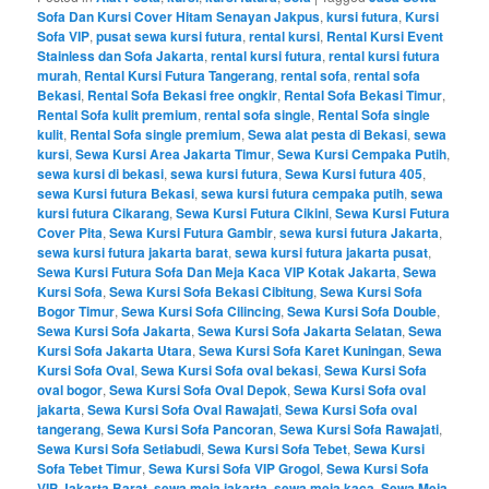
Sofa Dan Kursi Cover Hitam Senayan Jakpus
,
kursi futura
,
Kursi
Sofa VIP
,
pusat sewa kursi futura
,
rental kursi
,
Rental Kursi Event
Stainless dan Sofa Jakarta
,
rental kursi futura
,
rental kursi futura
murah
,
Rental Kursi Futura Tangerang
,
rental sofa
,
rental sofa
Bekasi
,
Rental Sofa Bekasi free ongkir
,
Rental Sofa Bekasi Timur
,
Rental Sofa kulit premium
,
rental sofa single
,
Rental Sofa single
kulit
,
Rental Sofa single premium
,
Sewa alat pesta di Bekasi
,
sewa
kursi
,
Sewa Kursi Area Jakarta Timur
,
Sewa Kursi Cempaka Putih
,
sewa kursi di bekasi
,
sewa kursi futura
,
Sewa Kursi futura 405
,
sewa Kursi futura Bekasi
,
sewa kursi futura cempaka putih
,
sewa
kursi futura Cikarang
,
Sewa Kursi Futura Cikini
,
Sewa Kursi Futura
Cover Pita
,
Sewa Kursi Futura Gambir
,
sewa kursi futura Jakarta
,
sewa kursi futura jakarta barat
,
sewa kursi futura jakarta pusat
,
Sewa Kursi Futura Sofa Dan Meja Kaca VIP Kotak Jakarta
,
Sewa
Kursi Sofa
,
Sewa Kursi Sofa Bekasi Cibitung
,
Sewa Kursi Sofa
Bogor Timur
,
Sewa Kursi Sofa Cilincing
,
Sewa Kursi Sofa Double
,
Sewa Kursi Sofa Jakarta
,
Sewa Kursi Sofa Jakarta Selatan
,
Sewa
Kursi Sofa Jakarta Utara
,
Sewa Kursi Sofa Karet Kuningan
,
Sewa
Kursi Sofa Oval
,
Sewa Kursi Sofa oval bekasi
,
Sewa Kursi Sofa
oval bogor
,
Sewa Kursi Sofa Oval Depok
,
Sewa Kursi Sofa oval
jakarta
,
Sewa Kursi Sofa Oval Rawajati
,
Sewa Kursi Sofa oval
tangerang
,
Sewa Kursi Sofa Pancoran
,
Sewa Kursi Sofa Rawajati
,
Sewa Kursi Sofa Setiabudi
,
Sewa Kursi Sofa Tebet
,
Sewa Kursi
Sofa Tebet Timur
,
Sewa Kursi Sofa VIP Grogol
,
Sewa Kursi Sofa
VIP Jakarta Barat
,
sewa meja jakarta
,
sewa meja kaca
,
Sewa Meja