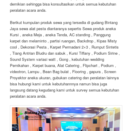
demikian sehingga bisa konsultasikan untuk semua kebutuhan
peralatan acara anda.
Berikut kumpulan produk sewa yang tersedia di gudang Bintang
Jaya sewa alat pesta diantaranya sepertis Sewa produk aneka
Kursi , aneka Meja , aneka Tenda, AC standing , Panggung
karpet dan melaminto , partisi ruangan, Backdrop , Kipas Misty
cool , Dekorasi Pesta , Karpet Permadani 2×3 , Rumput Sintetis
, Tiang Antrian Bludru dan sabuk , Kursi Tiffany , Podium Sirine ,
Sound System variasi watt , Gong , kebutuhan wedding
Pernikahan , Karpet buana, Alat Catering , Flipchart , Podium ,
videotron, Lampu , Bean Bag bulat , Flooring , gapura , Screen
Proyektor aneka ukuran, gubukan catering dan peralatan lainnya
bisa hubungi kami untuk kebutuhannnya namun bisa juga
langsung datang kegudang kami untuk survey semua kebutuhan
peralatan acara anda.