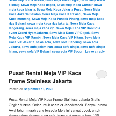
Sewa Meja Kaca bekasi
Sewa Meja Kaca bogor
Sewa Meja Kaca
ciledug
,
Sewa Meja Kaca depok
,
Sewa Meja Kaca Gambir
,
sewa
meja kaca jakarta
,
Sewa Meja Kaca Jakarta Pusat
,
Sewa Meja
Kaca Jakarta Selatan
,
Sewa Meja Kaca Karawaci
,
Sewa Meja
Kaca menteng
,
Sewa Meja Kaca Pondok Pinang
,
sewa meja kaca
rias Bekasi
,
sewa meja kaca rias jakarta
,
Sewa Meja Kaca
tangerang
,
sewa meja kaca vip
,
Sewa Meja Kaca VIP Dan Sofa
event Grand Hyatt Jakarta
,
Sewa Meja Kaca VIP Depok
,
Sewa
Meja Kaca VIP Gambir
,
Sewa Meja Kaca VIP Hitam
,
Sewa Meja
Kaca VIP Jakarta
,
sewa sofa
,
sewa sofa Bandung
,
sewa sofa
Jakarta
,
sewa sofa pelaminan
,
sewa sofa single
,
sewa sofa single
hitam
,
sewa sofa VIP Bekasi
,
sewa sofa VIP Bogor
|
Leave a reply
Pusat Rental Meja VIP Kaca
Frame Stainless Jakarta
Posted on
September 18, 2025
Pusat Rental Meja VIP Kaca Frame Stainless Jakarta Gratis
Ongkir Minimal Order untuk acara di Jabodetabek. Banyak promo
Awal tahun murah yang tersedia Meja ini sangat cocok untuk
dipasangkan dengan kursi sofa, kursi puff maupun kursi VIP