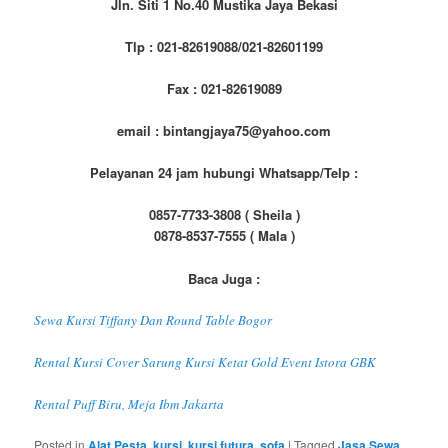
Jln. Siti 1 No.40 Mustika Jaya Bekasi
Tlp : 021-82619088/021-82601199
Fax : 021-82619089
email : bintangjaya75@yahoo.com
Pelayanan 24 jam hubungi Whatsapp/Telp :
0857-7733-3808 ( Sheila )
0878-8537-7555 ( Mala )
Baca Juga :
Sewa Kursi Tiffany Dan Round Table Bogor
Rental Kursi Cover Sarung Kursi Ketat Gold Event Istora GBK
Rental Puff Biru, Meja Ibm Jakarta
Posted in
Alat Pesta
,
kursi
,
kursi futura
,
sofa
|
Tagged
Jasa Sewa