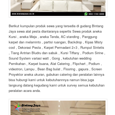
Berikut kumpulan produk sewa yang tersedia di gudang Bintang
Jaya sewa alat pesta diantaranya sepertis Sewa produk aneka
Kursi , aneka Meja , aneka Tenda, AC standing , Panggung
karpet dan melaminto , partisi ruangan, Backdrop , Kipas Misty
cool , Dekorasi Pesta , Karpet Permadani 2×3 , Rumput Sintetis
, Tiang Antrian Bludru dan sabuk , Kursi Tiffany , Podium Sirine ,
Sound System variasi watt , Gong , kebutuhan wedding
Pernikahan , Karpet buana, Alat Catering , Flipchart , Podium ,
videotron, Lampu , Bean Bag bulat , Flooring , gapura , Screen
Proyektor aneka ukuran, gubukan catering dan peralatan lainnya
bisa hubungi kami untuk kebutuhannnya namun bisa juga
langsung datang kegudang kami untuk survey semua kebutuhan
peralatan acara anda.