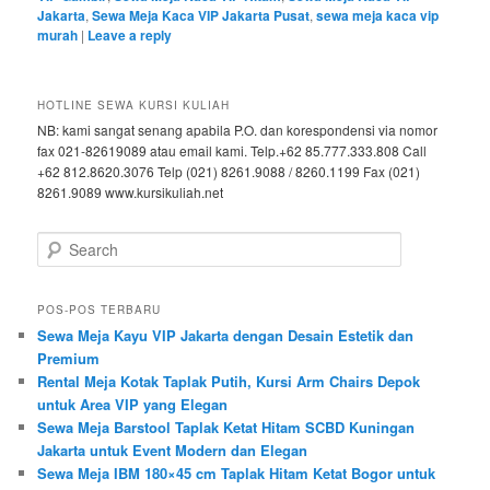
Jakarta
,
Sewa Meja Kaca VIP Jakarta Pusat
,
sewa meja kaca vip
murah
|
Leave a reply
HOTLINE SEWA KURSI KULIAH
NB: kami sangat senang apabila P.O. dan korespondensi via nomor
fax 021-82619089 atau email kami. Telp.+62 85.777.333.808 Call
+62 812.8620.3076 Telp (021) 8261.9088 / 8260.1199 Fax (021)
8261.9089 www.kursikuliah.net
Search
POS-POS TERBARU
Sewa Meja Kayu VIP Jakarta dengan Desain Estetik dan
Premium
Rental Meja Kotak Taplak Putih, Kursi Arm Chairs Depok
untuk Area VIP yang Elegan
Sewa Meja Barstool Taplak Ketat Hitam SCBD Kuningan
Jakarta untuk Event Modern dan Elegan
Sewa Meja IBM 180×45 cm Taplak Hitam Ketat Bogor untuk