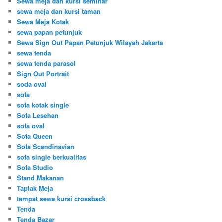
Sewa meja dan kursi seminar
sewa meja dan kursi taman
Sewa Meja Kotak
sewa papan petunjuk
Sewa Sign Out Papan Petunjuk Wilayah Jakarta
sewa tenda
sewa tenda parasol
Sign Out Portrait
soda oval
sofa
sofa kotak single
Sofa Lesehan
sofa oval
Sofa Queen
Sofa Scandinavian
sofa single berkualitas
Sofa Studio
Stand Makanan
Taplak Meja
tempat sewa kursi crossback
Tenda
Tenda Bazar