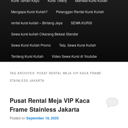
Kursi Taman Kayu
Kursi Tiffany
Manfaat Kursi Kuliah
Mengapa Kursi Kuliah?
Pelanggan Rental Kursi Kuliah
rental kursi kuliah – Bintang Jaya
SEWA KURSI
Sewa kursi kuliah Cikarang Bekasi Standar
Sewa Kursi Kuliah Promo
Telp. Sewa Kursi Kuliah
Tentang Kursi Kuliah
Video Sewa Kursi di Youtube
TAG ARCHIVES:
PUSAT RENTAL MEJA VIP KACA FRAME
STAINLESS JAKARTA
Pusat Rental Meja VIP Kaca
Frame Stainless Jakarta
Posted on
September 18, 2025