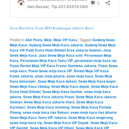
Sewa Backdrop Event BYD Kembangan Jakarta Barat
Posted in
Alat Pesta
,
Meja
,
Meja VIP Kaca
|
Tagged
Gudang Sewa
Meja Kaca
,
Gudang Sewa Meja Kaca Jakarta
,
Gudang Sewa Meja
Kaca VIP Putih Event Halal Bihalal Area Jakarta Selatan
,
Jasa
Sewa Meja Kaca
,
Jasa Sewa Meja Kaca sofa
,
Persewaan Meja
Kaca
,
Persewaan Meja Kaca Tamu VIP
,
persewaan meja kaca vip
,
Pusat Rental Meja VIP Kaca Frame Stainless Jakarta
,
Pusat Sewa
meja kaca
,
Pusat Sewa meja kaca VIP
,
Rental Meja VIP Kaca
Kotak Jakarta
,
sewa meja jakarta
,
sewa meja kaca
,
Sewa Meja
Kaca batuceper
,
Sewa Meja Kaca bekasi
,
Sewa Meja Kaca bogor
,
Sewa Meja Kaca ciledug
,
Sewa Meja Kaca depok
,
Sewa Meja Kaca
Event Halal Bihalal
,
Sewa Meja Kaca Gambir
,
sewa meja kaca
jakarta
,
Sewa Meja Kaca Jakarta Pusat
,
Sewa Meja Kaca Jakarta
Selatan
,
Sewa Meja Kaca Jakarta Utara
,
Sewa Meja Kaca
Karawaci
,
Sewa Meja Kaca menteng
,
Sewa Meja Kaca Pondok
Pinang
,
sewa meja kaca rias Bekasi
,
sewa meja kaca rias jakarta
,
Sewa Meja Kaca Tamu VIP Jakarta
,
Sewa Meja Kaca tangerang
,
sewa meja kaca vip
,
Sewa Meja Kaca VIP Depok
,
Sewa Meja Kaca
VIP Gambir
,
Sewa Meja Kaca VIP Hitam
,
Sewa Meja Kaca VIP