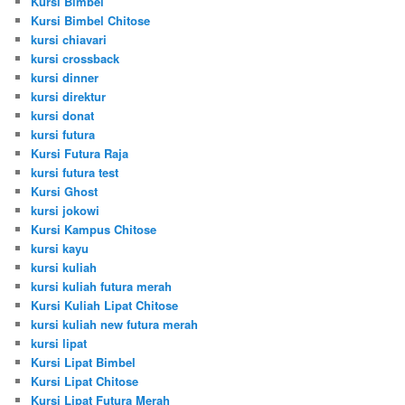
Kursi Bimbel
Kursi Bimbel Chitose
kursi chiavari
kursi crossback
kursi dinner
kursi direktur
kursi donat
kursi futura
Kursi Futura Raja
kursi futura test
Kursi Ghost
kursi jokowi
Kursi Kampus Chitose
kursi kayu
kursi kuliah
kursi kuliah futura merah
Kursi Kuliah Lipat Chitose
kursi kuliah new futura merah
kursi lipat
Kursi Lipat Bimbel
Kursi Lipat Chitose
Kursi Lipat Futura Merah