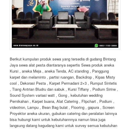
Berikut kumpulan produk sewa yang tersedia di gudang Bintang
Jaya sewa alat pesta diantaranya sepertis Sewa produk aneka
Kursi , aneka Meja , aneka Tenda, AC standing , Panggung
karpet dan melaminto , partisi ruangan, Backdrop , Kipas Misty
cool , Dekorasi Pesta , Karpet Permadani 2×3 , Rumput Sintetis
, Tiang Antrian Bludru dan sabuk , Kursi Tiffany , Podium Sirine ,
Sound System variasi watt , Gong , kebutuhan wedding
Pernikahan , Karpet buana, Alat Catering , Flipchart , Podium ,
videotron, Lampu , Bean Bag bulat , Flooring , gapura , Screen
Proyektor aneka ukuran, gubukan catering dan peralatan lainnya
bisa hubungi kami untuk kebutuhannnya namun bisa juga
langsung datang kegudang kami untuk survey semua kebutuhan