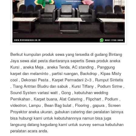
Berikut kumpulan produk sewa yang tersedia di gudang Bintang
Jaya sewa alat pesta diantaranya sepertis Sewa produk aneka
Kursi , aneka Meja , aneka Tenda, AC standing , Panggung
karpet dan melaminto , partisi ruangan, Backdrop , Kipas Misty
cool , Dekorasi Pesta , Karpet Permadani 2×3 , Rumput Sintetis
, Tiang Antrian Bludru dan sabuk , Kursi Tiffany , Podium Sirine ,
Sound System variasi watt , Gong , kebutuhan wedding
Pernikahan , Karpet buana, Alat Catering , Flipchart , Podium ,
videotron, Lampu , Bean Bag bulat , Flooring , gapura , Screen
Proyektor aneka ukuran, gubukan catering dan peralatan lainnya
bisa hubungi kami untuk kebutuhannnya namun bisa juga
langsung datang kegudang kami untuk survey semua kebutuhan
peralatan acara anda.