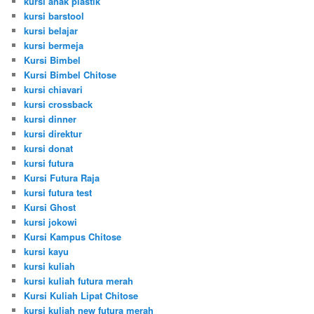
kursi anak plastik
kursi barstool
kursi belajar
kursi bermeja
Kursi Bimbel
Kursi Bimbel Chitose
kursi chiavari
kursi crossback
kursi dinner
kursi direktur
kursi donat
kursi futura
Kursi Futura Raja
kursi futura test
Kursi Ghost
kursi jokowi
Kursi Kampus Chitose
kursi kayu
kursi kuliah
kursi kuliah futura merah
Kursi Kuliah Lipat Chitose
kursi kuliah new futura merah