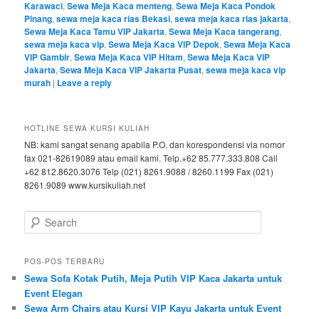
Karawaci
,
Sewa Meja Kaca menteng
,
Sewa Meja Kaca Pondok
Pinang
,
sewa meja kaca rias Bekasi
,
sewa meja kaca rias jakarta
,
Sewa Meja Kaca Tamu VIP Jakarta
,
Sewa Meja Kaca tangerang
,
sewa meja kaca vip
,
Sewa Meja Kaca VIP Depok
,
Sewa Meja Kaca
VIP Gambir
,
Sewa Meja Kaca VIP Hitam
,
Sewa Meja Kaca VIP
Jakarta
,
Sewa Meja Kaca VIP Jakarta Pusat
,
sewa meja kaca vip
murah
|
Leave a reply
HOTLINE SEWA KURSI KULIAH
NB: kami sangat senang apabila P.O. dan korespondensi via nomor
fax 021-82619089 atau email kami. Telp.+62 85.777.333.808 Call
+62 812.8620.3076 Telp (021) 8261.9088 / 8260.1199 Fax (021)
8261.9089 www.kursikuliah.net
Search
POS-POS TERBARU
Sewa Sofa Kotak Putih, Meja Putih VIP Kaca Jakarta untuk
Event Elegan
Sewa Arm Chairs atau Kursi VIP Kayu Jakarta untuk Event