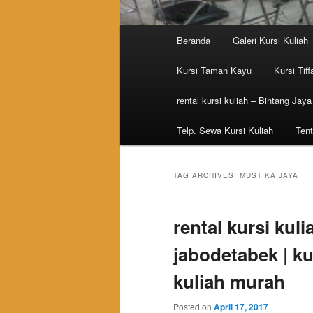
Main menu
Beranda
Galeri Kursi Kuliah
Skip to primary content
Skip to secondary content
Kursi Taman Kayu
Kursi Tiff
rental kursi kuliah – Bintang Jaya
Telp. Sewa Kursi Kuliah
Tent
TAG ARCHIVES:
MUSTIKA JAYA
rental kursi kuli
jabodetabek | kur
kuliah murah
Posted on
April 17, 2017