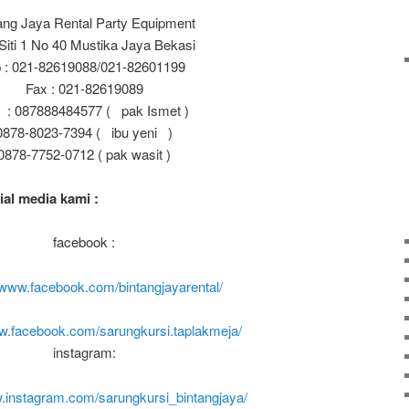
ang Jaya Rental Party Equipment
 Siti 1 No 40 Mustika Jaya Bekasi
p : 021-82619088/021-82601199
Fax : 021-82619089
: 087888484577 ( pak Ismet )
0878-8023-7394 ( ibu yeni )
0878-7752-0712 ( pak wasit )
ial media kami
:
facebook :
/www.facebook.com/bintangjayarental/
ww.facebook.com/sarungkursi.taplakmeja/
instagram:
w.instagram.com/sarungkursi_bintangjaya/