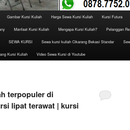
Gambar Kursi Kuliah
Harga Sewa Kursi Kuliah
Kursi Futura
any
Manfaat Kursi Kuliah
Mengapa Kursi Kuliah?
Pelanggan Ren
SEWA KURSI
Sewa kursi kuliah Cikarang Bekasi Standar
Sew
ang Kursi Kuliah
Video Sewa Kursi di Youtube
ah terpopuler di
si lipat terawat | kursi