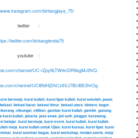
//www.instagram.com/bintangjaya_75/
twitter :
ttps://twitter.com/bintangtenda75
youtube :
tube.com/channel/UC-rZpy9LTWrkrDR9sgMJ9VQ
tube.com/channel/UC8NtHjDhCz6VJ7BUBE3hrOg
kursi bermeja
,
kursi kuliah
,
kursi lipat kuliah
,
kursi sekolah
,
pusat
bekasi
,
bekasi barat
,
bekasi timur
,
bekasi utara
,
bintaro
,
bogor
,
cikarang
,
cileungsi
,
cililitan
,
gambar kursi kuliah
,
gambir
,
gunung
 kursi kuliah
,
jakarta
,
jasa sewa
,
jati asih
,
jonggol
,
karawang
,
si belajar
,
kursi bermeja
,
kursi event
,
kursi kuliah
,
kursi kuliah
uliah meja
,
kursi kuliah untuk Ujian
,
kursi kursus
,
kursi lipat
,
kursi
eminar
,
kursi seminar bagus
,
kursi workshop
,
medan satria
,
meja
,
,
,
,
,