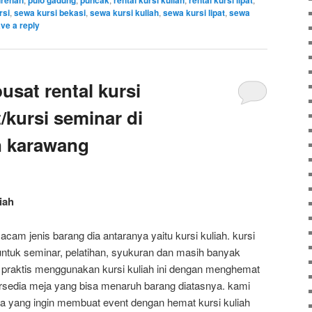
urenan
pulo gadung
puncak
rental kursi kuliah
rental kursi lipat
rsi
,
sewa kursi bekasi
,
sewa kursi kuliah
,
sewa kursi lipat
,
sewa
ve a reply
usat rental kursi
t/kursi seminar di
n karawang
iah
m jenis barang dia antaranya yaitu kursi kuliah. kursi
 untuk seminar, pelatihan, syukuran dan masih banyak
t praktis menggunakan kursi kuliah ini dengan menghemat
ersedia meja yang bisa menaruh barang diatasnya. kami
a yang ingin membuat event dengan hemat kursi kuliah