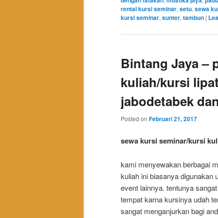
dengan tatakan
mustika jaya
pad
rental kursi seminar
,
setu
,
sewa ku
kursi seminar
,
sunter
,
tambun
|
Lea
Bintang Jaya – p
kuliah/kursi lipa
jabodetabek da
Posted on
Februari 21, 2017
sewa kursi seminar/kursi kul
kami menyewakan berbagai maca
kuliah ini biasanya digunakan
event lainnya. tentunya sanga
tempat karna kursinya udah t
sangat menganjurkan bagi and