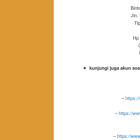
Bint
Jln.
Tl
Hp 
kunjungi juga akun sos
–
https:/
–
https://w
–
https://ww