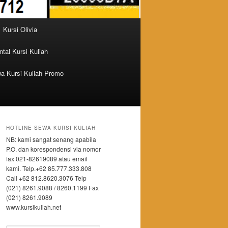
Kursi Olivia
tal Kursi Kuliah
a Kursi Kuliah Promo
HOTLINE SEWA KURSI KULIAH
NB: kami sangat senang apabila
P.O. dan korespondensi via nomor
fax 021-82619089 atau email
kami. Telp.+62 85.777.333.808
Call +62 812.8620.3076 Telp
(021) 8261.9088 / 8260.1199 Fax
(021) 8261.9089
www.kursikuliah.net