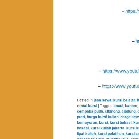
–
https:
–
h
–
https://www.you
–
https://www.you
Posted in
jasa sewa
,
kursi belajar
,
rental kursi
|
Tagged
ancol
,
banten
,
cempaka putih
,
cibinong
,
cibitung
,
putri
,
harga kursi kuliah
,
harga sewa
kemayoran
,
kursi
,
kursi bekasi
,
kur
bekasi
,
kursi kuliah jakarta
,
kursi k
lipat kuliah
,
kursi pelatihan
,
kursi s
,
,