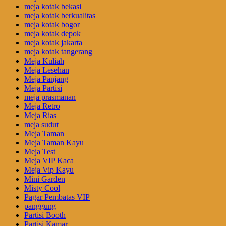
meja kotak bekasi
meja kotak berkualitas
meja kotak bogor
meja kotak depok
meja kotak jakarta
meja kotak tangerang
Meja Kuliah
Meja Lesehan
Meja Panjang
Meja Partisi
meja prasmanan
Meja Retro
Meja Rias
meja sudut
Meja Taman
Meja Taman Kayu
Meja Test
Meja VIP Kaca
Meja Vip Kayu
Mini Garden
Misty Cool
Pagar Pembatas VIP
panggung
Partisi Booth
Partisi Kamar