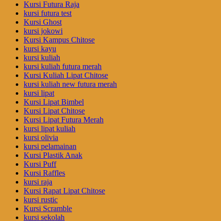
Kursi Futura Raja
kursi futura test
Kursi Ghost
kursi jokowi
Kursi Kampus Chitose
kursi kayu
kursi kuliah
kursi kuliah futura merah
Kursi Kuliah Lipat Chitose
kursi kuliah new futura merah
kursi lipat
Kursi Lipat Bimbel
Kursi Lipat Chitose
Kursi Lipat Futura Merah
kursi lipat kuliah
kursi olivia
kursi pelamainan
Kursi Plastik Anak
Kursi Puff
Kursi Raffles
kursi raja
Kursi Rapat Lipat Chitose
kursi rustic
Kursi Scramble
kursi sekolah