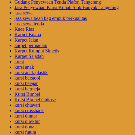
Gudang Penyewaan Tenda Plafon Tangerang
Jasa Penyewaan Kursi Kuliah Stok Banyak Tangerang
jasa sewa
jasa sewa bean bag empuk berkualitas
jasa sewa tenda
Kaca Rias
Karpet Buana
Karpet Jalan
karpet permadani
Karpet Rumput Sintetis
Karpet Sajadah
kursi
kursi anak
kursi anak plastik
kursi barstool
kursi belajar
kursi bermeja
Kursi Bimbel
Kursi Bimbel Chitose
kursi chiavari
kursi crossback
kursi dinner
kursi direktur
kursi donat
kursi futura