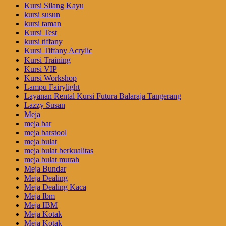
Kursi Silang Kayu
kursi susun
kursi taman
Kursi Test
kursi tiffany
Kursi Tiffany Acrylic
Kursi Training
Kursi VIP
Kursi Workshop
Lampu Fairylight
Layanan Rental Kursi Futura Balaraja Tangerang
Lazzy Susan
Meja
meja bar
meja barstool
meja bulat
meja bulat berkualitas
meja bulat murah
Meja Bundar
Meja Dealing
Meja Dealing Kaca
Meja Ibm
Meja IBM
Meja Kotak
Meja Kotak