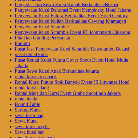
Penyedia Jasa Sewa Kursi Kuliah Berkualitas Bekasi
Penyewaan Kursi Dekorasi Event Kempinsky Hotel Jakarta
Penyewaan Kursi Futura Berkualitas Event Hotel Century
Penyewaan Kursi Kuliah Berkualitas Cawang Kramatjati
Penyewaan Kursi Scramble
Penyewaan Kursi Scramble Event PT Icommtech Cikarang
Pita Dan Gunting Peresmian
Podium
Pusat Jasa Penyewaan Kursi Scramble Rawalumbu Bekasi
pusat rental kursi
Pusat Rental Kursi Futura Cover Streth Event Hotel Mulia
Jakarta
Pusat Sewa Kursi Anak Berkualitas Jakarta
rental kursi crossback
Rental Kursi Futura Stok Banyak Event JS Luwansa Hotel
rental kursi silang
Rental Meja dan Kursi Event Graha Sucofindo Jakarta
rental tenda
Round Table
Sarung Kursi
sewa bean bag
Sewa Kursi
sewa kursi acrylic
Sewa kursi bar
sewa kursi crossback