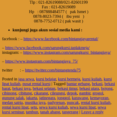
Tlp : 021-82619088/021-82601199
Fax : 021-82619089
Hp : 087888484577 ( pak Ismet )
0878-8023-7394 ( ibu yeni )
0878-7752-0712 ( pak wasit )
kunjungi juga akun sosial media kami :
facebook : –
https://www.facebook.com/bintangjayarental/
–
https://www.facebook.com/sarungkursi.taplakmeja/
instagram: –
https://www.instagram.com/sarungkursi_bintangjaya/
–
https://www.instagram.com/bintangjaya_75/
twitter : –
https://twitter.com/bintangtenda75
Posted in
jasa sewa
,
kursi belajar
,
kursi bermeja
,
kursi kuliah
,
kursi
lipat kuliah
,
pusat rental kursi
|
Tagged
bantar gebang
,
bekasi
,
bekasi
barat
,
bekasi jaya
,
bekasi selatan
,
bekasi timur
,
bekasi utara
,
bojong
,
cibinong
,
cibitung
,
cikarang
,
cileungsi
,
depok
,
gambir
,
grogol
,
gunung salak
,
jakarta
,
jatinegara
,
jonggol
,
karawang
,
kemayoran
,
medan satria
,
mustika jaya
,
padyrenan
,
puncak
,
rental kursi kuliah
,
rental kursi lipat
,
setu
,
sewa kursi kuliah
,
sewa kursi lipat
,
sewa
kursi seminar
,
tambun
,
tanah abang
,
tangerang
|
Leave a reply