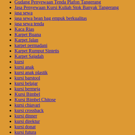
Gudang Penyewaan Tenda Plafon Tangerang
Jasa Penyewaan Kursi Kuliah Stok Banyak Tangerang
jasa sewa
jasa sewa bean bag empuk berkualitas
jasa sewa tenda
Kaca Rias
Karpet Buana
Karpet Jalan
karpet permadani
Karpet Rumput Sintetis
Karpet Sajadah
kursi
kursi anak
kursi anak plastik
kursi barstool
kursi belajar
kursi bermeja
Kursi Bimbel
Kursi Bimbel Chitose
kursi chiavari
kursi crossback
kursi dinner
kursi direktur
kursi donat
kursi futura