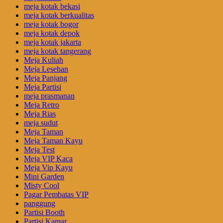
meja kotak bekasi
meja kotak berkualitas
meja kotak bogor
meja kotak depok
meja kotak jakarta
meja kotak tangerang
Meja Kuliah
Meja Lesehan
Meja Panjang
Meja Partisi
meja prasmanan
Meja Retro
Meja Rias
meja sudut
Meja Taman
Meja Taman Kayu
Meja Test
Meja VIP Kaca
Meja Vip Kayu
Mini Garden
Misty Cool
Pagar Pembatas VIP
panggung
Partisi Booth
Partisi Kamar