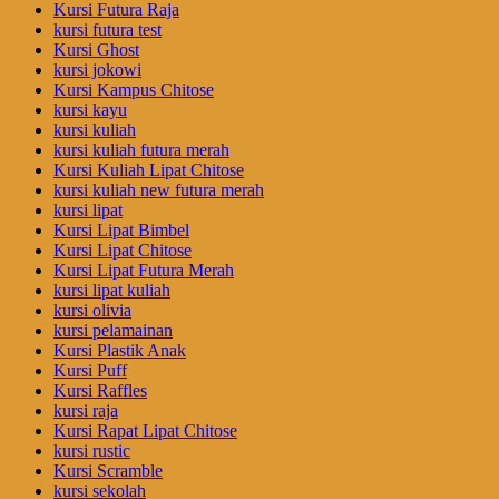
Kursi Futura Raja
kursi futura test
Kursi Ghost
kursi jokowi
Kursi Kampus Chitose
kursi kayu
kursi kuliah
kursi kuliah futura merah
Kursi Kuliah Lipat Chitose
kursi kuliah new futura merah
kursi lipat
Kursi Lipat Bimbel
Kursi Lipat Chitose
Kursi Lipat Futura Merah
kursi lipat kuliah
kursi olivia
kursi pelamainan
Kursi Plastik Anak
Kursi Puff
Kursi Raffles
kursi raja
Kursi Rapat Lipat Chitose
kursi rustic
Kursi Scramble
kursi sekolah