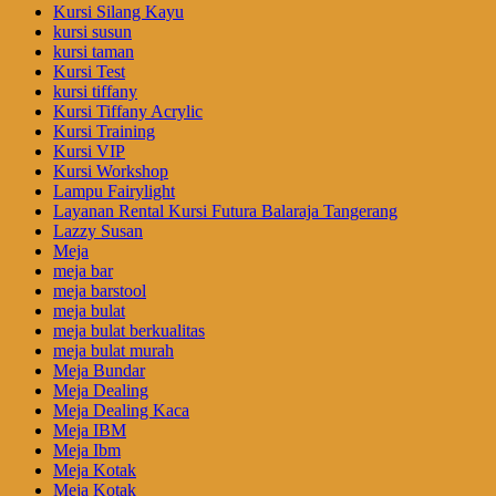
Kursi Silang Kayu
kursi susun
kursi taman
Kursi Test
kursi tiffany
Kursi Tiffany Acrylic
Kursi Training
Kursi VIP
Kursi Workshop
Lampu Fairylight
Layanan Rental Kursi Futura Balaraja Tangerang
Lazzy Susan
Meja
meja bar
meja barstool
meja bulat
meja bulat berkualitas
meja bulat murah
Meja Bundar
Meja Dealing
Meja Dealing Kaca
Meja IBM
Meja Ibm
Meja Kotak
Meja Kotak