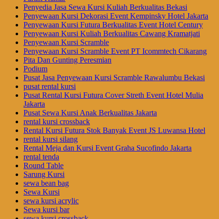
Penyedia Jasa Sewa Kursi Kuliah Berkualitas Bekasi
Penyewaan Kursi Dekorasi Event Kempinsky Hotel Jakarta
Penyewaan Kursi Futura Berkualitas Event Hotel Century
Penyewaan Kursi Kuliah Berkualitas Cawang Kramatjati
Penyewaan Kursi Scramble
Penyewaan Kursi Scramble Event PT Icommtech Cikarang
Pita Dan Gunting Peresmian
Podium
Pusat Jasa Penyewaan Kursi Scramble Rawalumbu Bekasi
pusat rental kursi
Pusat Rental Kursi Futura Cover Streth Event Hotel Mulia
Jakarta
Pusat Sewa Kursi Anak Berkualitas Jakarta
rental kursi crossback
Rental Kursi Futura Stok Banyak Event JS Luwansa Hotel
rental kursi silang
Rental Meja dan Kursi Event Graha Sucofindo Jakarta
rental tenda
Round Table
Sarung Kursi
sewa bean bag
Sewa Kursi
sewa kursi acrylic
Sewa kursi bar
sewa kursi crossback