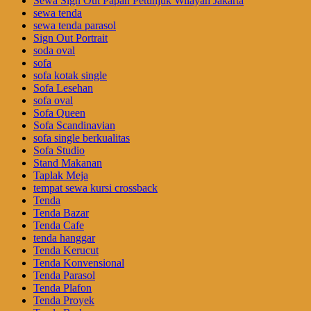
Sewa Sign Out Papan Petunjuk Wilayah Jakarta
sewa tenda
sewa tenda parasol
Sign Out Portrait
soda oval
sofa
sofa kotak single
Sofa Lesehan
sofa oval
Sofa Queen
Sofa Scandinavian
sofa single berkualitas
Sofa Studio
Stand Makanan
Taplak Meja
tempat sewa kursi crossback
Tenda
Tenda Bazar
Tenda Cafe
tenda hanggar
Tenda Kerucut
Tenda Konvensional
Tenda Parasol
Tenda Plafon
Tenda Proyek