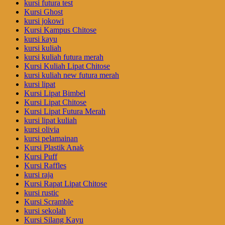
kursi futura test
Kursi Ghost
kursi jokowi
Kursi Kampus Chitose
kursi kayu
kursi kuliah
kursi kuliah futura merah
Kursi Kuliah Lipat Chitose
kursi kuliah new futura merah
kursi lipat
Kursi Lipat Bimbel
Kursi Lipat Chitose
Kursi Lipat Futura Merah
kursi lipat kuliah
kursi olivia
kursi pelamainan
Kursi Plastik Anak
Kursi Puff
Kursi Raffles
kursi raja
Kursi Rapat Lipat Chitose
kursi rustic
Kursi Scramble
kursi sekolah
Kursi Silang Kayu