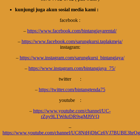
kunjungi juga akun sosial media kami
:
facebook :
–
https://www.facebook.com/bintangjayarental/
–
https://www.facebook.com/sarungkursi.taplakmeja/
instagram:
–
https://www.instagram.com/sarungkursi_bintangjaya/
–
https://www.instagram.com/bintangjaya_75/
twitter :
–
https://twitter.com/bintangtenda75
youtube :
–
https://www.youtube.com/channel/UC-
rZpy9LTWrkrDR9sgMJ9VQ
–
https://www.youtube.com/channel/UC8NtHjDhCz6VJ7BUBE3hrOg