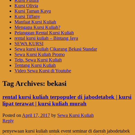
Kursi Futura
Kursi Olivia
Kursi Taman Kayu
Kursi Tiffany
Manfaat Kursi Kuliah
Mengapa Kursi Kuliah?
Pelanggan Rental Kursi Kuliah
rental kursi kuliah – Bintang Jaya
SEWA KURSI
Sewa kursi kuliah Cikarang Bekasi Standar
Sewa Kursi Kuliah Promo
Telp. Sewa Kursi Kuliah
Tentang Kursi Kuliah
Video Sewa Kursi di Youtube
Tag Archives:
bekasi
rental kursi kuliah terpopuler di jabodetabek | kursi
lipat terawat | kursi kuliah murah
Posted on
April 17, 2017
by
Sewa Kursi Kuliah
Reply
penyewaan kursi kuliah untuk event seminar di daerah jabodetabek