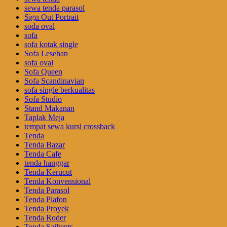
sewa tenda parasol
Sign Out Portrait
soda oval
sofa
sofa kotak single
Sofa Lesehan
sofa oval
Sofa Queen
Sofa Scandinavian
sofa single berkualitas
Sofa Studio
Stand Makanan
Taplak Meja
tempat sewa kursi crossback
Tenda
Tenda Bazar
Tenda Cafe
tenda hanggar
Tenda Kerucut
Tenda Konvensional
Tenda Parasol
Tenda Plafon
Tenda Proyek
Tenda Roder
Tenda Sailtents