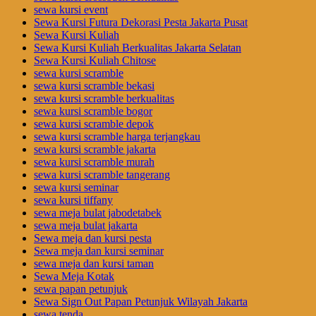
sewa kursi event
Sewa Kursi Futura Dekorasi Pesta Jakarta Pusat
Sewa Kursi Kuliah
Sewa Kursi Kuliah Berkualitas Jakarta Selatan
Sewa Kursi Kuliah Chitose
sewa kursi scramble
sewa kursi scramble bekasi
sewa kursi scramble berkualitas
sewa kursi scramble bogor
sewa kursi scramble depok
sewa kursi scramble harga terjangkau
sewa kursi scramble jakarta
sewa kursi scramble murah
sewa kursi scramble tangerang
sewa kursi seminar
sewa kursi tiffany
sewa meja bulat jabodetabek
sewa meja bulat jakarta
Sewa meja dan kursi pesta
Sewa meja dan kursi seminar
sewa meja dan kursi taman
Sewa Meja Kotak
sewa papan petunjuk
Sewa Sign Out Papan Petunjuk Wilayah Jakarta
sewa tenda