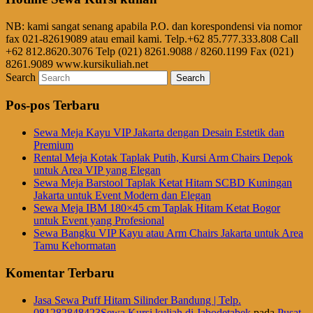
NB: kami sangat senang apabila P.O. dan korespondensi via nomor
fax 021-82619089 atau email kami. Telp.+62 85.777.333.808 Call
+62 812.8620.3076 Telp (021) 8261.9088 / 8260.1199 Fax (021)
8261.9089 www.kursikuliah.net
Search
Pos-pos Terbaru
Sewa Meja Kayu VIP Jakarta dengan Desain Estetik dan
Premium
Rental Meja Kotak Taplak Putih, Kursi Arm Chairs Depok
untuk Area VIP yang Elegan
Sewa Meja Barstool Taplak Ketat Hitam SCBD Kuningan
Jakarta untuk Event Modern dan Elegan
Sewa Meja IBM 180×45 cm Taplak Hitam Ketat Bogor
untuk Event yang Profesional
Sewa Bangku VIP Kayu atau Arm Chairs Jakarta untuk Area
Tamu Kehormatan
Komentar Terbaru
Jasa Sewa Puff Hitam Silinder Bandung | Telp.
081282848423Sewa Kursi kuliah di Jabodetabek
pada
Pusat