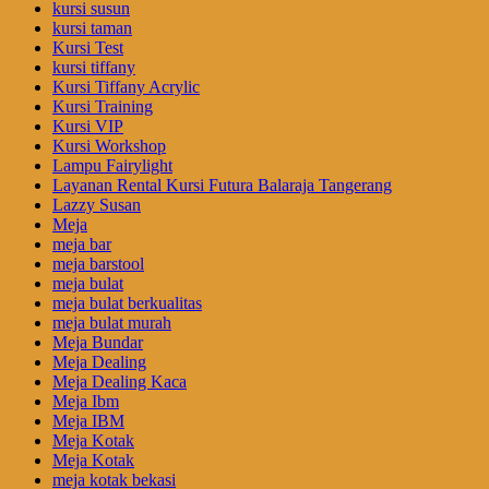
kursi susun
kursi taman
Kursi Test
kursi tiffany
Kursi Tiffany Acrylic
Kursi Training
Kursi VIP
Kursi Workshop
Lampu Fairylight
Layanan Rental Kursi Futura Balaraja Tangerang
Lazzy Susan
Meja
meja bar
meja barstool
meja bulat
meja bulat berkualitas
meja bulat murah
Meja Bundar
Meja Dealing
Meja Dealing Kaca
Meja Ibm
Meja IBM
Meja Kotak
Meja Kotak
meja kotak bekasi