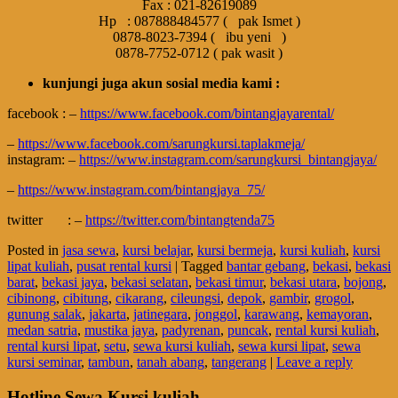
Fax : 021-82619089
Hp : 087888484577 ( pak Ismet )
0878-8023-7394 ( ibu yeni )
0878-7752-0712 ( pak wasit )
kunjungi juga akun sosial media kami :
facebook : –
https://www.facebook.com/bintangjayarental/
–
https://www.facebook.com/sarungkursi.taplakmeja/
instagram: –
https://www.instagram.com/sarungkursi_bintangjaya/
–
https://www.instagram.com/bintangjaya_75/
twitter : –
https://twitter.com/bintangtenda75
Posted in
jasa sewa
,
kursi belajar
,
kursi bermeja
,
kursi kuliah
,
kursi
lipat kuliah
,
pusat rental kursi
|
Tagged
bantar gebang
,
bekasi
,
bekasi
barat
,
bekasi jaya
,
bekasi selatan
,
bekasi timur
,
bekasi utara
,
bojong
,
cibinong
,
cibitung
,
cikarang
,
cileungsi
,
depok
,
gambir
,
grogol
,
gunung salak
,
jakarta
,
jatinegara
,
jonggol
,
karawang
,
kemayoran
,
medan satria
,
mustika jaya
,
padyrenan
,
puncak
,
rental kursi kuliah
,
rental kursi lipat
,
setu
,
sewa kursi kuliah
,
sewa kursi lipat
,
sewa
kursi seminar
,
tambun
,
tanah abang
,
tangerang
|
Leave a reply
Hotline Sewa Kursi kuliah