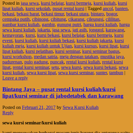
Posted in
jasa sewa
,
kursi belajar
,
kursi bermeja
,
kursi kuliah
,
kursi
lipat kuliah
,
kursi sekolah
,
pusat rental kursi
|
Tagged
ancol
,
banten
,
bekasi
,
bekasi barat
,
bekasi timur
,
bekasi utara
,
bintaro
,
bogor
,
cempaka putih
,
cibinong
,
cibitung
,
cikarang
,
cileungsi
,
cililitan
,
gambar kursi kuliah
,
gambir
,
gunung putri
,
harga kursi kuliah
,
harga
sewa kursi kuliah
,
jakarta
,
jasa sewa
,
jati asih
,
jonggol
,
karawang
,
kemayoran
,
kursi
,
kursi bekasi
,
kursi belajar
,
kursi bermeja
,
kursi
event
,
kursi kuliah
,
kursi kuliah bekasi
,
kursi kuliah jakarta
,
kursi
kuliah meja
,
kursi kuliah untuk Ujian
,
kursi kursus
,
kursi lipat
,
kursi
lipat kuliah
,
kursi pelatihan
,
kursi seminar
,
kursi seminar bagus
,
kursi workshop
,
medan satria
,
meja dengan tatakan
,
mustika jaya
,
padurenan
,
pulo gadung
,
puncak
,
rental kursi kuliah
,
rental kursi
lipat
,
rental kursi seminar
,
setu
,
sewa kursi
,
sewa kursi bekasi
,
sewa
kursi kuliah
,
sewa kursi lipat
,
sewa kursi seminar
,
sunter
,
tambun
|
Leave a reply
Bintang Jaya – pusat rental kursi kuliah/kursi
lipat/kursi seminar di jabodetabek dan karawang
Posted on
Februari 21, 2017
by
Sewa Kursi Kuliah
Reply
sewa kursi seminar/kursi kuliah
kami menyewakan berbagai macam jenis barang dia antaranya yaitu