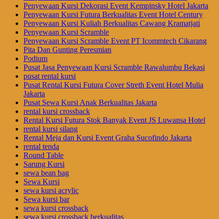
Penyewaan Kursi Dekorasi Event Kempinsky Hotel Jakarta
Penyewaan Kursi Futura Berkualitas Event Hotel Century
Penyewaan Kursi Kuliah Berkualitas Cawang Kramatjati
Penyewaan Kursi Scramble
Penyewaan Kursi Scramble Event PT Icommtech Cikarang
Pita Dan Gunting Peresmian
Podium
Pusat Jasa Penyewaan Kursi Scramble Rawalumbu Bekasi
pusat rental kursi
Pusat Rental Kursi Futura Cover Streth Event Hotel Mulia
Jakarta
Pusat Sewa Kursi Anak Berkualitas Jakarta
rental kursi crossback
Rental Kursi Futura Stok Banyak Event JS Luwansa Hotel
rental kursi silang
Rental Meja dan Kursi Event Graha Sucofindo Jakarta
rental tenda
Round Table
Sarung Kursi
sewa bean bag
Sewa Kursi
sewa kursi acrylic
Sewa kursi bar
sewa kursi crossback
sewa kursi crossback berkualitas