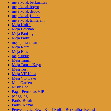
meja kotak berkualitas
meja kotak bogor
meja kotak depok
meja kotak jakarta
meja kotak tangerang
Meja Kuliah
Meja Lesehan
Meja Panjang
Meja Partisi
meja prasmanan
Meja Retro
Meja Rias
meja sudut
Meja Taman
Meja Taman Kayu
Meja Test
Meja VIP Kaca
Meja Vip Kayu
Mini Garden
Misty Cool
Pagar Pembatas VIP
panggung
Partisi Booth
Partisi Kamar
Penyedia Jasa Sewa Kursi Kuliah Berkualitas Bekasi