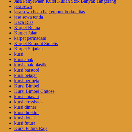
Jasa Penyewaan Kursi Kuliah Stok Banyak Tangerang
jasa sewa
jasa sewa bean bag empuk berkualitas
jasa sewa tenda
Kaca Rias
Karpet Buana
Karpet Jalan
karpet permadani
Karpet Rumput Sintetis
Karpet Sajadah
kursi
kursi anak
kursi anak plastik
kursi barstool
kursi belajar
kursi bermeja
Kursi Bimbel
Kursi Bimbel Chitose
kursi chiavari
kursi crossback
kursi dinner
kursi direktur
kursi donat
kursi futura
Kursi Futura Raja