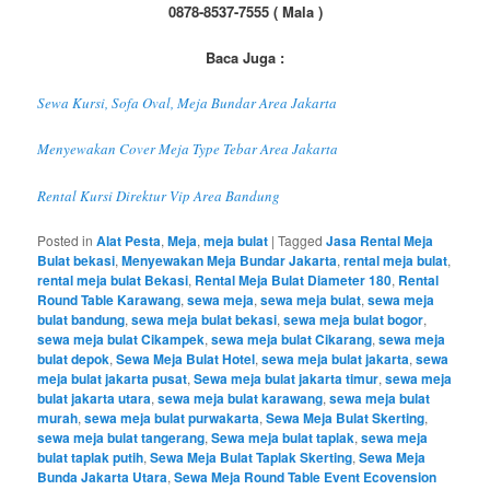
0878-8537-7555 ( Mala )
Baca Juga :
Sewa Kursi, Sofa Oval, Meja Bundar Area Jakarta
Menyewakan Cover Meja Type Tebar Area Jakarta
Rental Kursi Direktur Vip Area Bandung
Posted in
Alat Pesta
,
Meja
,
meja bulat
|
Tagged
Jasa Rental Meja
Bulat bekasi
,
Menyewakan Meja Bundar Jakarta
,
rental meja bulat
,
rental meja bulat Bekasi
,
Rental Meja Bulat Diameter 180
,
Rental
Round Table Karawang
,
sewa meja
,
sewa meja bulat
,
sewa meja
bulat bandung
,
sewa meja bulat bekasi
,
sewa meja bulat bogor
,
sewa meja bulat Cikampek
,
sewa meja bulat Cikarang
,
sewa meja
bulat depok
,
Sewa Meja Bulat Hotel
,
sewa meja bulat jakarta
,
sewa
meja bulat jakarta pusat
,
Sewa meja bulat jakarta timur
,
sewa meja
bulat jakarta utara
,
sewa meja bulat karawang
,
sewa meja bulat
murah
,
sewa meja bulat purwakarta
,
Sewa Meja Bulat Skerting
,
sewa meja bulat tangerang
,
Sewa meja bulat taplak
,
sewa meja
bulat taplak putih
,
Sewa Meja Bulat Taplak Skerting
,
Sewa Meja
Bunda Jakarta Utara
,
Sewa Meja Round Table Event Ecovension