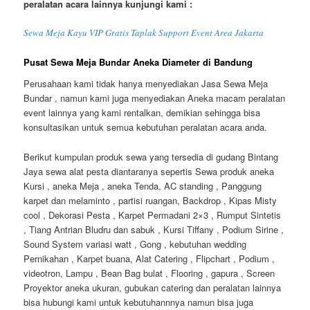
peralatan acara lainnya kunjungi kami :
Sewa Meja Kayu VIP Gratis Taplak Support Event Area Jakarta
Pusat Sewa Meja Bundar Aneka Diameter di Bandung
Perusahaan kami tidak hanya menyediakan Jasa Sewa Meja
Bundar , namun kami juga menyediakan Aneka macam peralatan
event lainnya yang kami rentalkan, demikian sehingga bisa
konsultasikan untuk semua kebutuhan peralatan acara anda.
Berikut kumpulan produk sewa yang tersedia di gudang Bintang
Jaya sewa alat pesta diantaranya sepertis Sewa produk aneka
Kursi , aneka Meja , aneka Tenda, AC standing , Panggung
karpet dan melaminto , partisi ruangan, Backdrop , Kipas Misty
cool , Dekorasi Pesta , Karpet Permadani 2×3 , Rumput Sintetis
, Tiang Antrian Bludru dan sabuk , Kursi Tiffany , Podium Sirine ,
Sound System variasi watt , Gong , kebutuhan wedding
Pernikahan , Karpet buana, Alat Catering , Flipchart , Podium ,
videotron, Lampu , Bean Bag bulat , Flooring , gapura , Screen
Proyektor aneka ukuran, gubukan catering dan peralatan lainnya
bisa hubungi kami untuk kebutuhannnya namun bisa juga