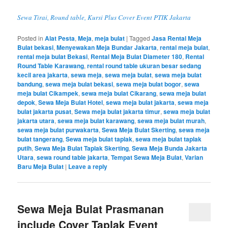
Sewa Tirai, Round table, Kursi Plus Cover Event PTIK Jakarta
Posted in
Alat Pesta
,
Meja
,
meja bulat
|
Tagged
Jasa Rental Meja
Bulat bekasi
,
Menyewakan Meja Bundar Jakarta
,
rental meja bulat
,
rental meja bulat Bekasi
,
Rental Meja Bulat Diameter 180
,
Rental
Round Table Karawang
,
rental round table ukuran besar sedang
kecil area jakarta
,
sewa meja
,
sewa meja bulat
,
sewa meja bulat
bandung
,
sewa meja bulat bekasi
,
sewa meja bulat bogor
,
sewa
meja bulat Cikampek
,
sewa meja bulat Cikarang
,
sewa meja bulat
depok
,
Sewa Meja Bulat Hotel
,
sewa meja bulat jakarta
,
sewa meja
bulat jakarta pusat
,
Sewa meja bulat jakarta timur
,
sewa meja bulat
jakarta utara
,
sewa meja bulat karawang
,
sewa meja bulat murah
,
sewa meja bulat purwakarta
,
Sewa Meja Bulat Skerting
,
sewa meja
bulat tangerang
,
Sewa meja bulat taplak
,
sewa meja bulat taplak
putih
,
Sewa Meja Bulat Taplak Skerting
,
Sewa Meja Bunda Jakarta
Utara
,
sewa round table jakarta
,
Tempat Sewa Meja Bulat
,
Varian
Baru Meja Bulat
|
Leave a reply
Sewa Meja Bulat Prasmanan
include Cover Taplak Event