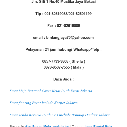
Jln. Siti 1 No.40 Mustika Jaya Bekasi
Tlp : 021-82619088/021-82601199
Fax : 021-82619089
email : bintangjaya75@yahoo.com
Pelayanan 24 jam hubungi Whatsapp/Telp :
0857-7733-3808 ( Sheila )
0878-8537-7555 ( Mala )
Baca Juga :
Sewa Meja Barstool Cover Ketat Putih Event Jakarta
Sewa flooring Event Include Karpet Jakarta
Sewa Tenda Kerucut Putih 3×3 Include Penutup Dinding Jakarta
Posted in
Alat Pesta
,
Meja
,
meja bulat
|
Tagged
Jasa Rental Meja