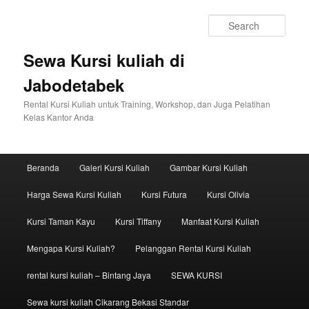
Sear
Sewa Kursi kuliah di
Jabodetabek
Rental Kursi Kuliah untuk Training, Workshop, dan Juga Pelatihan
Kelas Kantor Anda
Main menu
Beranda
Galeri Kursi Kuliah
Gambar Kursi Kuliah
Skip to primary content
Skip to secondary content
Harga Sewa Kursi Kuliah
Kursi Futura
Kursi Olivia
Kursi Taman Kayu
Kursi Tiffany
Manfaat Kursi Kuliah
Mengapa Kursi Kuliah?
Pelanggan Rental Kursi Kuliah
rental kursi kuliah – Bintang Jaya
SEWA KURSI
Sewa kursi kuliah Cikarang Bekasi Standar