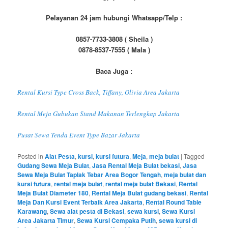
Pelayanan 24 jam hubungi Whatsapp/Telp :
0857-7733-3808 ( Sheila )
0878-8537-7555 ( Mala )
Baca Juga :
Rental Kursi Type Cross Back, Tiffany, Olivia Area Jakarta
Rental Meja Gubukan Stand Makanan Terlengkap Jakarta
Pusat Sewa Tenda Event Type Bazar Jakarta
Posted in
Alat Pesta
,
kursi
,
kursi futura
,
Meja
,
meja bulat
|
Tagged
Gudang Sewa Meja Bulat
,
Jasa Rental Meja Bulat bekasi
,
Jasa
Sewa Meja Bulat Taplak Tebar Area Bogor Tengah
,
meja bulat dan
kursi futura
,
rental meja bulat
,
rental meja bulat Bekasi
,
Rental
Meja Bulat Diameter 180
,
Rental Meja Bulat gudang bekasi
,
Rental
Meja Dan Kursi Event Terbaik Area Jakarta
,
Rental Round Table
Karawang
,
Sewa alat pesta di Bekasi
,
sewa kursi
,
Sewa Kursi
Area Jakarta Timur
,
Sewa Kursi Cempaka Putih
,
sewa kursi di