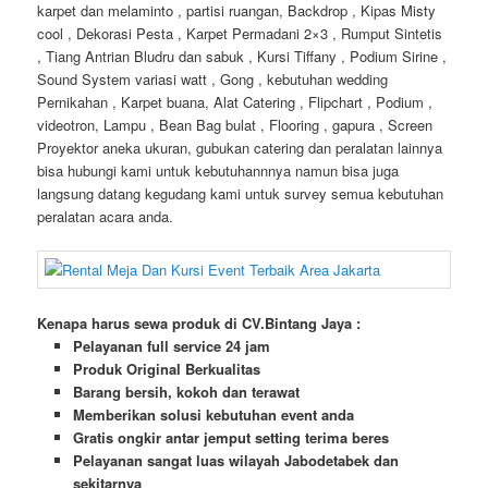
karpet dan melaminto , partisi ruangan, Backdrop , Kipas Misty
cool , Dekorasi Pesta , Karpet Permadani 2×3 , Rumput Sintetis
, Tiang Antrian Bludru dan sabuk , Kursi Tiffany , Podium Sirine ,
Sound System variasi watt , Gong , kebutuhan wedding
Pernikahan , Karpet buana, Alat Catering , Flipchart , Podium ,
videotron, Lampu , Bean Bag bulat , Flooring , gapura , Screen
Proyektor aneka ukuran, gubukan catering dan peralatan lainnya
bisa hubungi kami untuk kebutuhannnya namun bisa juga
langsung datang kegudang kami untuk survey semua kebutuhan
peralatan acara anda.
Kenapa harus sewa produk di CV.Bintang Jaya :
Pelayanan full service 24 jam
Produk Original Berkualitas
Barang bersih, kokoh dan terawat
Memberikan solusi kebutuhan event anda
Gratis ongkir antar jemput setting terima beres
Pelayanan sangat luas wilayah Jabodetabek dan
sekitarnya