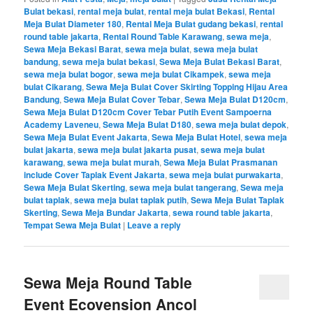
Bulat bekasi
,
rental meja bulat
,
rental meja bulat Bekasi
,
Rental
Meja Bulat Diameter 180
,
Rental Meja Bulat gudang bekasi
,
rental
round table jakarta
,
Rental Round Table Karawang
,
sewa meja
,
Sewa Meja Bekasi Barat
,
sewa meja bulat
,
sewa meja bulat
bandung
,
sewa meja bulat bekasi
,
Sewa Meja Bulat Bekasi Barat
,
sewa meja bulat bogor
,
sewa meja bulat Cikampek
,
sewa meja
bulat Cikarang
,
Sewa Meja Bulat Cover Skirting Topping Hijau Area
Bandung
,
Sewa Meja Bulat Cover Tebar
,
Sewa Meja Bulat D120cm
,
Sewa Meja Bulat D120cm Cover Tebar Putih Event Sampoerna
Academy Laveneu
,
Sewa Meja Bulat D180
,
sewa meja bulat depok
,
Sewa Meja Bulat Event Jakarta
,
Sewa Meja Bulat Hotel
,
sewa meja
bulat jakarta
,
sewa meja bulat jakarta pusat
,
sewa meja bulat
karawang
,
sewa meja bulat murah
,
Sewa Meja Bulat Prasmanan
include Cover Taplak Event Jakarta
,
sewa meja bulat purwakarta
,
Sewa Meja Bulat Skerting
,
sewa meja bulat tangerang
,
Sewa meja
bulat taplak
,
sewa meja bulat taplak putih
,
Sewa Meja Bulat Taplak
Skerting
,
Sewa Meja Bundar Jakarta
,
sewa round table jakarta
,
Tempat Sewa Meja Bulat
|
Leave a reply
Sewa Meja Round Table
Event Ecovension Ancol