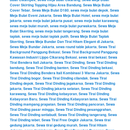
Cover Skirting Topping Hijau Area Bandung
,
Sewa Meja Bulat
Cover Tebar
,
Sewa Meja Bulat D180
,
sewa meja bulat depok
,
Sewa
Meja Bulat Event Jakarta
,
Sewa Meja Bulat Hotel
,
sewa meja bulat
jakarta
,
sewa meja bulat jakarta pusat
,
sewa meja bulat karawang
,
sewa meja bulat murah
,
sewa meja bulat purwakarta
,
Sewa Meja
Bulat Skerting
,
sewa meja bulat tangerang
,
Sewa meja bulat
taplak
,
sewa meja bulat taplak putih
,
Sewa Meja Bulat Taplak
Skerting
,
Sewa Meja Bundar Dan Tirai Hitam Elegant di Jakarta
,
Sewa Meja Bundar Jakarta
,
sewa round table jakarta
,
Sewa Tirai
Background Panggung Bekasi
,
Sewa Tirai Background Panggung
Kawasan Industri Lippo Cikarang Bekasi
,
sewa tirai bekasi
,
Sewa
Tirai Bendera Itali Jakarta
,
Sewa Tirai Dinding
,
Sewa Tirai Dinding
bandung
,
Sewa Tirai Dinding banten
,
Sewa Tirai Dinding bekasi
,
Sewa Tirai Dinding Bendera Itali Kombinasi 3 Warna Jakarta
,
Sewa
Tirai Dinding bogor
,
Sewa Tirai Dinding cilandak
,
Sewa Tirai
Dinding depok
,
Sewa Tirai Dinding jagakarsa
,
Sewa Tirai Dinding
jakarta
,
Sewa Tirai Dinding jakarta selatan
,
Sewa Tirai Dinding
karawang
,
Sewa Tirai Dinding kebayoran
,
Sewa Tirai Dinding
Kebayoran Baru
,
Sewa Tirai Dinding Kebayoran lama
,
Sewa Tirai
Dinding mampang prapatan
,
Sewa Tirai Dinding pancoran
,
Sewa
Tirai Dinding pasar minggu
,
Sewa Tirai Dinding pesanggrahan
,
Sewa Tirai Dinding setiabudi
,
Sewa Tirai Dinding tangerang
,
Sewa
Tirai Dinding tebet
,
Sewa Tirai Free Ongkir Jakarta
,
Sewa tirai
gedung jakarta
,
Sewa tirai gedung murah
,
Sewa Tirai Hitam