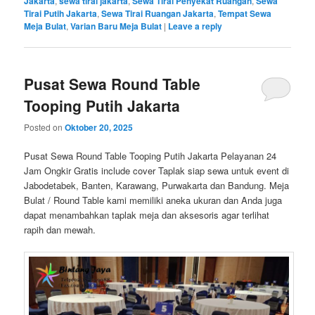
Jakarta
,
sewa tirai jakarta
,
Sewa Tirai Penyekat Ruangan
,
Sewa
Tirai Putih Jakarta
,
Sewa Tirai Ruangan Jakarta
,
Tempat Sewa
Meja Bulat
,
Varian Baru Meja Bulat
|
Leave a reply
Pusat Sewa Round Table
Tooping Putih Jakarta
Posted on
Oktober 20, 2025
Pusat Sewa Round Table Tooping Putih Jakarta Pelayanan 24
Jam Ongkir Gratis include cover Taplak siap sewa untuk event di
Jabodetabek, Banten, Karawang, Purwakarta dan Bandung. Meja
Bulat / Round Table kami memiliki aneka ukuran dan Anda juga
dapat menambahkan taplak meja dan aksesoris agar terlihat
rapih dan mewah.