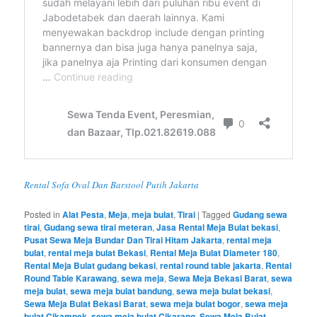
Rental Sofa Oval Dan Barstool Putih Jakarta
Posted in
Alat Pesta
,
Meja
,
meja bulat
,
Tirai
|
Tagged
Gudang sewa
tirai
,
Gudang sewa tirai meteran
,
Jasa Rental Meja Bulat bekasi
,
Pusat Sewa Meja Bundar Dan Tirai Hitam Jakarta
,
rental meja
bulat
,
rental meja bulat Bekasi
,
Rental Meja Bulat Diameter 180
,
Rental Meja Bulat gudang bekasi
,
rental round table jakarta
,
Rental
Round Table Karawang
,
sewa meja
,
Sewa Meja Bekasi Barat
,
sewa
meja bulat
,
sewa meja bulat bandung
,
sewa meja bulat bekasi
,
Sewa Meja Bulat Bekasi Barat
,
sewa meja bulat bogor
,
sewa meja
bulat Cikampek
,
sewa meja bulat Cikarang
,
Sewa Meja Bulat