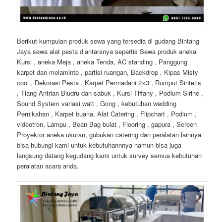
Berikut kumpulan produk sewa yang tersedia di gudang Bintang
Jaya sewa alat pesta diantaranya sepertis Sewa produk aneka
Kursi , aneka Meja , aneka Tenda, AC standing , Panggung
karpet dan melaminto , partisi ruangan, Backdrop , Kipas Misty
cool , Dekorasi Pesta , Karpet Permadani 2×3 , Rumput Sintetis
, Tiang Antrian Bludru dan sabuk , Kursi Tiffany , Podium Sirine ,
Sound System variasi watt , Gong , kebutuhan wedding
Pernikahan , Karpet buana, Alat Catering , Flipchart , Podium ,
videotron, Lampu , Bean Bag bulat , Flooring , gapura , Screen
Proyektor aneka ukuran, gubukan catering dan peralatan lainnya
bisa hubungi kami untuk kebutuhannnya namun bisa juga
langsung datang kegudang kami untuk survey semua kebutuhan
peralatan acara anda.