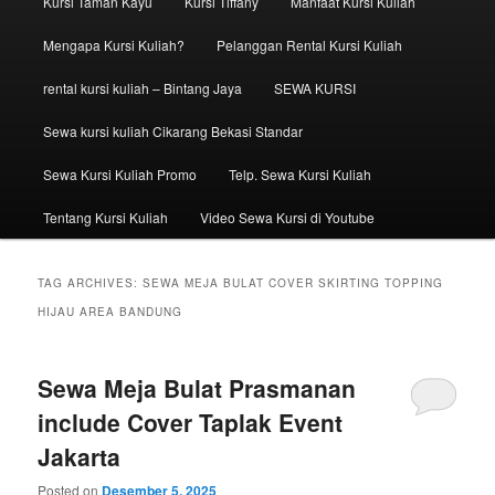
Kursi Taman Kayu
Kursi Tiffany
Manfaat Kursi Kuliah
Mengapa Kursi Kuliah?
Pelanggan Rental Kursi Kuliah
rental kursi kuliah – Bintang Jaya
SEWA KURSI
Sewa kursi kuliah Cikarang Bekasi Standar
Sewa Kursi Kuliah Promo
Telp. Sewa Kursi Kuliah
Tentang Kursi Kuliah
Video Sewa Kursi di Youtube
TAG ARCHIVES:
SEWA MEJA BULAT COVER SKIRTING TOPPING
HIJAU AREA BANDUNG
Sewa Meja Bulat Prasmanan
include Cover Taplak Event
Jakarta
Posted on
Desember 5, 2025