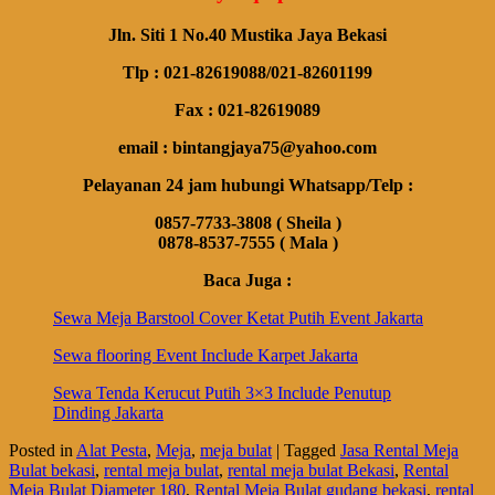
Jln. Siti 1 No.40 Mustika Jaya Bekasi
Tlp : 021-82619088/021-82601199
Fax : 021-82619089
email : bintangjaya75@yahoo.com
Pelayanan 24 jam hubungi Whatsapp/Telp :
0857-7733-3808 ( Sheila )
0878-8537-7555 ( Mala )
Baca Juga :
Sewa Meja Barstool Cover Ketat Putih Event Jakarta
Sewa flooring Event Include Karpet Jakarta
Sewa Tenda Kerucut Putih 3×3 Include Penutup
Dinding Jakarta
Posted in
Alat Pesta
,
Meja
,
meja bulat
|
Tagged
Jasa Rental Meja
Bulat bekasi
,
rental meja bulat
,
rental meja bulat Bekasi
,
Rental
Meja Bulat Diameter 180
,
Rental Meja Bulat gudang bekasi
,
rental