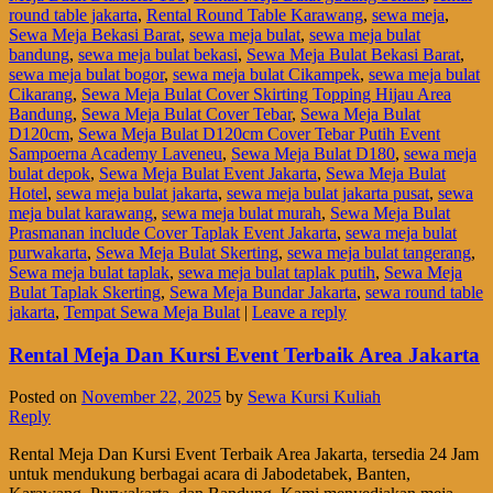
round table jakarta
,
Rental Round Table Karawang
,
sewa meja
,
Sewa Meja Bekasi Barat
,
sewa meja bulat
,
sewa meja bulat
bandung
,
sewa meja bulat bekasi
,
Sewa Meja Bulat Bekasi Barat
,
sewa meja bulat bogor
,
sewa meja bulat Cikampek
,
sewa meja bulat
Cikarang
,
Sewa Meja Bulat Cover Skirting Topping Hijau Area
Bandung
,
Sewa Meja Bulat Cover Tebar
,
Sewa Meja Bulat
D120cm
,
Sewa Meja Bulat D120cm Cover Tebar Putih Event
Sampoerna Academy Laveneu
,
Sewa Meja Bulat D180
,
sewa meja
bulat depok
,
Sewa Meja Bulat Event Jakarta
,
Sewa Meja Bulat
Hotel
,
sewa meja bulat jakarta
,
sewa meja bulat jakarta pusat
,
sewa
meja bulat karawang
,
sewa meja bulat murah
,
Sewa Meja Bulat
Prasmanan include Cover Taplak Event Jakarta
,
sewa meja bulat
purwakarta
,
Sewa Meja Bulat Skerting
,
sewa meja bulat tangerang
,
Sewa meja bulat taplak
,
sewa meja bulat taplak putih
,
Sewa Meja
Bulat Taplak Skerting
,
Sewa Meja Bundar Jakarta
,
sewa round table
jakarta
,
Tempat Sewa Meja Bulat
|
Leave a reply
Rental Meja Dan Kursi Event Terbaik Area Jakarta
Posted on
November 22, 2025
by
Sewa Kursi Kuliah
Reply
Rental Meja Dan Kursi Event Terbaik Area Jakarta, tersedia 24 Jam
untuk mendukung berbagai acara di Jabodetabek, Banten,