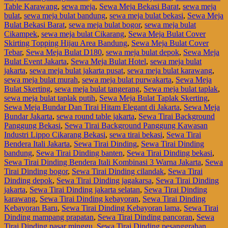
Table Karawang
,
sewa meja
,
Sewa Meja Bekasi Barat
,
sewa meja
bulat
,
sewa meja bulat bandung
,
sewa meja bulat bekasi
,
Sewa Meja
Bulat Bekasi Barat
,
sewa meja bulat bogor
,
sewa meja bulat
Cikampek
,
sewa meja bulat Cikarang
,
Sewa Meja Bulat Cover
Skirting Topping Hijau Area Bandung
,
Sewa Meja Bulat Cover
Tebar
,
Sewa Meja Bulat D180
,
sewa meja bulat depok
,
Sewa Meja
Bulat Event Jakarta
,
Sewa Meja Bulat Hotel
,
sewa meja bulat
jakarta
,
sewa meja bulat jakarta pusat
,
sewa meja bulat karawang
,
sewa meja bulat murah
,
sewa meja bulat purwakarta
,
Sewa Meja
Bulat Skerting
,
sewa meja bulat tangerang
,
Sewa meja bulat taplak
,
sewa meja bulat taplak putih
,
Sewa Meja Bulat Taplak Skerting
,
Sewa Meja Bundar Dan Tirai Hitam Elegant di Jakarta
,
Sewa Meja
Bundar Jakarta
,
sewa round table jakarta
,
Sewa Tirai Background
Panggung Bekasi
,
Sewa Tirai Background Panggung Kawasan
Industri Lippo Cikarang Bekasi
,
sewa tirai bekasi
,
Sewa Tirai
Bendera Itali Jakarta
,
Sewa Tirai Dinding
,
Sewa Tirai Dinding
bandung
,
Sewa Tirai Dinding banten
,
Sewa Tirai Dinding bekasi
,
Sewa Tirai Dinding Bendera Itali Kombinasi 3 Warna Jakarta
,
Sewa
Tirai Dinding bogor
,
Sewa Tirai Dinding cilandak
,
Sewa Tirai
Dinding depok
,
Sewa Tirai Dinding jagakarsa
,
Sewa Tirai Dinding
jakarta
,
Sewa Tirai Dinding jakarta selatan
,
Sewa Tirai Dinding
karawang
,
Sewa Tirai Dinding kebayoran
,
Sewa Tirai Dinding
Kebayoran Baru
,
Sewa Tirai Dinding Kebayoran lama
,
Sewa Tirai
Dinding mampang prapatan
,
Sewa Tirai Dinding pancoran
,
Sewa
Tirai Dinding pasar minggu
,
Sewa Tirai Dinding pesanggrahan
,