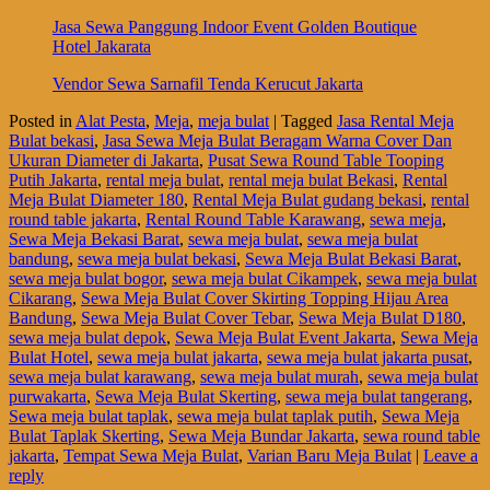
Jasa Sewa Panggung Indoor Event Golden Boutique
Hotel Jakarata
Vendor Sewa Sarnafil Tenda Kerucut Jakarta
Posted in
Alat Pesta
,
Meja
,
meja bulat
|
Tagged
Jasa Rental Meja
Bulat bekasi
,
Jasa Sewa Meja Bulat Beragam Warna Cover Dan
Ukuran Diameter di Jakarta
,
Pusat Sewa Round Table Tooping
Putih Jakarta
,
rental meja bulat
,
rental meja bulat Bekasi
,
Rental
Meja Bulat Diameter 180
,
Rental Meja Bulat gudang bekasi
,
rental
round table jakarta
,
Rental Round Table Karawang
,
sewa meja
,
Sewa Meja Bekasi Barat
,
sewa meja bulat
,
sewa meja bulat
bandung
,
sewa meja bulat bekasi
,
Sewa Meja Bulat Bekasi Barat
,
sewa meja bulat bogor
,
sewa meja bulat Cikampek
,
sewa meja bulat
Cikarang
,
Sewa Meja Bulat Cover Skirting Topping Hijau Area
Bandung
,
Sewa Meja Bulat Cover Tebar
,
Sewa Meja Bulat D180
,
sewa meja bulat depok
,
Sewa Meja Bulat Event Jakarta
,
Sewa Meja
Bulat Hotel
,
sewa meja bulat jakarta
,
sewa meja bulat jakarta pusat
,
sewa meja bulat karawang
,
sewa meja bulat murah
,
sewa meja bulat
purwakarta
,
Sewa Meja Bulat Skerting
,
sewa meja bulat tangerang
,
Sewa meja bulat taplak
,
sewa meja bulat taplak putih
,
Sewa Meja
Bulat Taplak Skerting
,
Sewa Meja Bundar Jakarta
,
sewa round table
jakarta
,
Tempat Sewa Meja Bulat
,
Varian Baru Meja Bulat
|
Leave a
reply