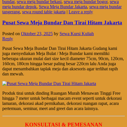
bundar
,
sewa meja bundar bekasi
,
sewa meja bundar bogor
,
sewa
meja bundar depok
,
Sewa Meja Bundar Jakarta
,
sewa meja bundar
tangerang
,
sewa round table jakarta
|
Leave a reply
Pusat Sewa Meja Bundar Dan Tirai Hitam Jakarta
Posted on
Oktober 23, 2025
by
Sewa Kursi Kuliah
Reply
Pusat Sewa Meja Bundar Dan Tirai Hitam Jakarta Gudang kami
juga menyediakan Meja Bulat / Meja Bundar kami memiliki
beberapa ukuran mulai dari size kecil diameter 75cm, 90cm, 120cm,
160cm, 180cm hingga besar paling besar 220cm lalu Anda juga
dapat menambahkan taplak meja dan aksesoris agar terlihat rapih
dan mewah.
Produk tirai untuk dinding Ruangan Murah Menawan Tinggi Free
hingga 7 meter untuk berbagai macam event seperti untuk dekorasi
lamaran, dekorasi akad pernikahan, dekorasi ruangan rapat, acara
pertemuan, seminar, meet and greet dan acara lainnya.
KONSULTASI & PEMESANAN