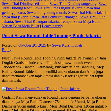
Sewa Tirai Dinding setiabudi
,
Sewa Tirai Dinding tangerang
,
Sewa
Tirai Dinding tebet
,
Sewa Tirai Free Ongkir Jakarta
,
Sewa tirai
gedung jakarta
,
Sewa tirai gedung murah
,
Sewa Tirai Hitam Jakarta
,
sewa tirai jakarta
,
Sewa Tirai Penyekat Ruangan
,
Sewa Tirai Putih
Jakarta
,
Sewa Tirai Ruangan Jakarta
,
Tempat Sewa Meja Bulat
,
Varian Baru Meja Bulat
|
Leave a reply
Pusat Sewa Round Table Tooping Putih Jakarta
Posted on
Oktober 20, 2025
by
Sewa Kursi Kuliah
Reply
Pusat Sewa Round Table Tooping Putih Jakarta Pelayanan 24 Jam
Ongkir Gratis include cover Taplak siap sewa untuk event di
Jabodetabek, Banten, Karawang, Purwakarta dan Bandung. Meja
Bulat / Round Table kami memiliki aneka ukuran dan Anda juga
dapat menambahkan taplak meja dan aksesoris agar terlihat rapih
dan mewah.
Gudang Kami menyediakan Round Table dengan berbagai ukuran
diantaranya Meja Bulat Diameter 75cm untuk 3 kursi, Meja Bulat
Diameter 90cm untuk 5 kursi, Meja Bulat Diameter 120cm untuk 6
kursi, Meja Bulat Diameter 160cm untuk 8 kursi, Meja Bulat