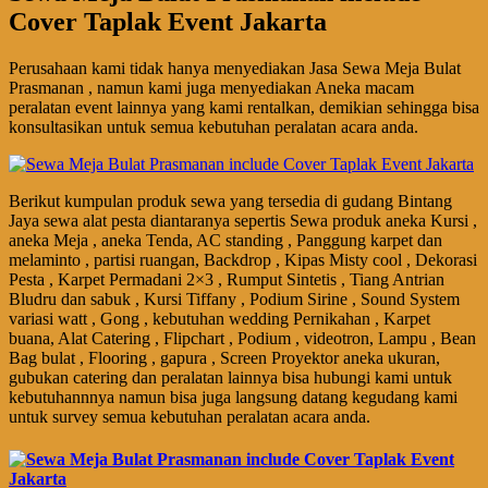
Cover Taplak Event Jakarta
Perusahaan kami tidak hanya menyediakan Jasa Sewa Meja Bulat
Prasmanan , namun kami juga menyediakan Aneka macam
peralatan event lainnya yang kami rentalkan, demikian sehingga bisa
konsultasikan untuk semua kebutuhan peralatan acara anda.
Berikut kumpulan produk sewa yang tersedia di gudang Bintang
Jaya sewa alat pesta diantaranya sepertis Sewa produk aneka Kursi ,
aneka Meja , aneka Tenda, AC standing , Panggung karpet dan
melaminto , partisi ruangan, Backdrop , Kipas Misty cool , Dekorasi
Pesta , Karpet Permadani 2×3 , Rumput Sintetis , Tiang Antrian
Bludru dan sabuk , Kursi Tiffany , Podium Sirine , Sound System
variasi watt , Gong , kebutuhan wedding Pernikahan , Karpet
buana, Alat Catering , Flipchart , Podium , videotron, Lampu , Bean
Bag bulat , Flooring , gapura , Screen Proyektor aneka ukuran,
gubukan catering dan peralatan lainnya bisa hubungi kami untuk
kebutuhannnya namun bisa juga langsung datang kegudang kami
untuk survey semua kebutuhan peralatan acara anda.