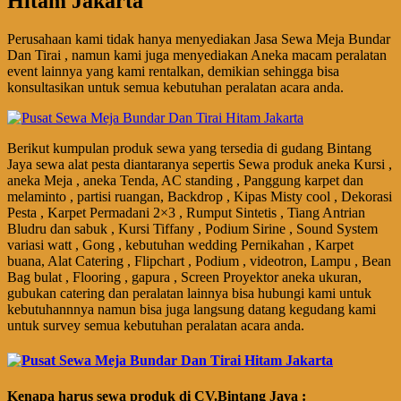
Hitam Jakarta
Perusahaan kami tidak hanya menyediakan Jasa Sewa Meja Bundar
Dan Tirai , namun kami juga menyediakan Aneka macam peralatan
event lainnya yang kami rentalkan, demikian sehingga bisa
konsultasikan untuk semua kebutuhan peralatan acara anda.
Berikut kumpulan produk sewa yang tersedia di gudang Bintang
Jaya sewa alat pesta diantaranya sepertis Sewa produk aneka Kursi ,
aneka Meja , aneka Tenda, AC standing , Panggung karpet dan
melaminto , partisi ruangan, Backdrop , Kipas Misty cool , Dekorasi
Pesta , Karpet Permadani 2×3 , Rumput Sintetis , Tiang Antrian
Bludru dan sabuk , Kursi Tiffany , Podium Sirine , Sound System
variasi watt , Gong , kebutuhan wedding Pernikahan , Karpet
buana, Alat Catering , Flipchart , Podium , videotron, Lampu , Bean
Bag bulat , Flooring , gapura , Screen Proyektor aneka ukuran,
gubukan catering dan peralatan lainnya bisa hubungi kami untuk
kebutuhannnya namun bisa juga langsung datang kegudang kami
untuk survey semua kebutuhan peralatan acara anda.
Kenapa harus sewa produk di CV.Bintang Jaya :