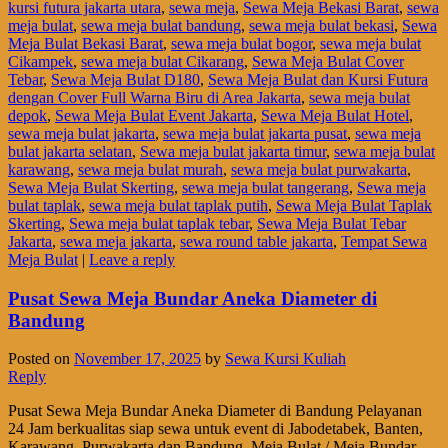
kursi futura jakarta utara
,
sewa meja
,
Sewa Meja Bekasi Barat
,
sewa
meja bulat
,
sewa meja bulat bandung
,
sewa meja bulat bekasi
,
Sewa
Meja Bulat Bekasi Barat
,
sewa meja bulat bogor
,
sewa meja bulat
Cikampek
,
sewa meja bulat Cikarang
,
Sewa Meja Bulat Cover
Tebar
,
Sewa Meja Bulat D180
,
Sewa Meja Bulat dan Kursi Futura
dengan Cover Full Warna Biru di Area Jakarta
,
sewa meja bulat
depok
,
Sewa Meja Bulat Event Jakarta
,
Sewa Meja Bulat Hotel
,
sewa meja bulat jakarta
,
sewa meja bulat jakarta pusat
,
sewa meja
bulat jakarta selatan
,
Sewa meja bulat jakarta timur
,
sewa meja bulat
karawang
,
sewa meja bulat murah
,
sewa meja bulat purwakarta
,
Sewa Meja Bulat Skerting
,
sewa meja bulat tangerang
,
Sewa meja
bulat taplak
,
sewa meja bulat taplak putih
,
Sewa Meja Bulat Taplak
Skerting
,
Sewa meja bulat taplak tebar
,
Sewa Meja Bulat Tebar
Jakarta
,
sewa meja jakarta
,
sewa round table jakarta
,
Tempat Sewa
Meja Bulat
|
Leave a reply
Pusat Sewa Meja Bundar Aneka Diameter di
Bandung
Posted on
November 17, 2025
by
Sewa Kursi Kuliah
Reply
Pusat Sewa Meja Bundar Aneka Diameter di Bandung Pelayanan
24 Jam berkualitas siap sewa untuk event di Jabodetabek, Banten,
Karawang, Purwakarta dan Bandung. Meja Bulat / Meja Bundar