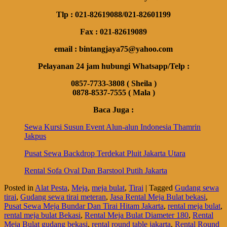
Tlp : 021-82619088/021-82601199
Fax : 021-82619089
email : bintangjaya75@yahoo.com
Pelayanan 24 jam hubungi Whatsapp/Telp :
0857-7733-3808 ( Sheila )
0878-8537-7555 ( Mala )
Baca Juga :
Sewa Kursi Susun Event Alun-alun Indonesia Thamrin
Jakpus
Pusat Sewa Backdrop Terdekat Pluit Jakarta Utara
Rental Sofa Oval Dan Barstool Putih Jakarta
Posted in
Alat Pesta
,
Meja
,
meja bulat
,
Tirai
|
Tagged
Gudang sewa
tirai
,
Gudang sewa tirai meteran
,
Jasa Rental Meja Bulat bekasi
,
Pusat Sewa Meja Bundar Dan Tirai Hitam Jakarta
,
rental meja bulat
,
rental meja bulat Bekasi
,
Rental Meja Bulat Diameter 180
,
Rental
Meja Bulat gudang bekasi
,
rental round table jakarta
,
Rental Round