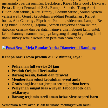
melaminto , partisi ruangan, Backdrop , Kipas Misty cool , Dekorasi
Pesta , Karpet Permadani 2×3 , Rumput Sintetis , Tiang Antrian
Bludru dan sabuk , Kursi Tiffany , Podium Sirine , Sound System
variasi watt , Gong , kebutuhan wedding Pernikahan , Karpet
buana, Alat Catering , Flipchart , Podium , videotron, Lampu , Bean
Bag bulat , Flooring , gapura , Screen Proyektor aneka ukuran,
gubukan catering dan peralatan lainnya bisa hubungi kami untuk
kebutuhannnya namun bisa juga langsung datang kegudang kami
untuk survey semua kebutuhan peralatan acara anda.
Kenapa harus sewa produk di CV.Bintang Jaya :
Pelayanan full service 24 jam
Produk Original Berkualitas
Barang bersih, kokoh dan terawat
Memberikan solusi kebutuhan event anda
Gratis ongkir antar jemput setting terima beres
Pelayanan sangat luas wilayah Jabodetabek dan
sekitarnya
Barang terjamin steril aman bebas virus seperti baru
Sementara Kami akan selalu berusaha meningkatkan mutu