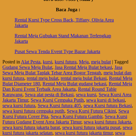
Baca Juga :
Rental Kursi Type Cross Back, Tiffany, Olivia Area
Jakarta
Rental Meja Gubukan Stand Makanan Terlengkap
Jakarta
Pusat Sewa Tenda Event Type Bazar Jakarta
Posted in
Alat Pesta
,
kursi
,
kursi futura
,
Meja
,
meja bulat
|
Tagged
Gudang Sewa Meja Bulat
,
Jasa Rental Meja Bulat bekasi
,
Jasa
Sewa Meja Bulat Taplak Tebar Area Bogor Tengah
,
meja bulat dan
kursi futura
,
rental meja bulat
,
rental meja bulat Bekasi
,
Rental Meja
Bulat Diameter 180
,
Rental Meja Bulat gudang bekasi
,
Rental Meja
Dan Kursi Event Terbaik Area Jakarta
,
Rental Round Table
Karawang
,
Sewa alat pesta di Bekasi
,
sewa kursi
,
Sewa Kursi Area
Jakarta Timur
,
Sewa Kursi Cempaka Putih
,
sewa kursi di bekasi
,
sewa kursi futura
,
Sewa Kursi futura 405
,
sewa Kursi futura Bekasi
,
sewa kursi futura cempaka putih
,
Sewa Kursi Futura Cikini
,
Sewa
Kursi Futura Cover Pita
,
Sewa Kursi Futura Gambir
,
Sewa Kursi
Futura Gudang Event Area Jakarta Timur
,
sewa kursi futura Jakarta
,
sewa kursi futura jakarta barat
,
sewa kursi futura jakarta pusat
,
sewa
kursi futura jakarta selatan
,
sewa kursi futura jakarta timur
,
sewa