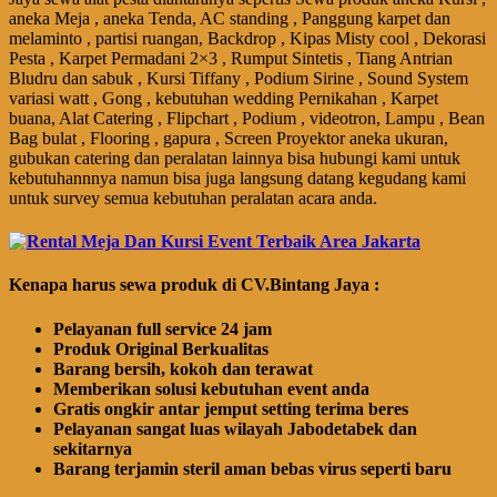
aneka Meja , aneka Tenda, AC standing , Panggung karpet dan
melaminto , partisi ruangan, Backdrop , Kipas Misty cool , Dekorasi
Pesta , Karpet Permadani 2×3 , Rumput Sintetis , Tiang Antrian
Bludru dan sabuk , Kursi Tiffany , Podium Sirine , Sound System
variasi watt , Gong , kebutuhan wedding Pernikahan , Karpet
buana, Alat Catering , Flipchart , Podium , videotron, Lampu , Bean
Bag bulat , Flooring , gapura , Screen Proyektor aneka ukuran,
gubukan catering dan peralatan lainnya bisa hubungi kami untuk
kebutuhannnya namun bisa juga langsung datang kegudang kami
untuk survey semua kebutuhan peralatan acara anda.
Kenapa harus sewa produk di CV.Bintang Jaya :
Pelayanan full service 24 jam
Produk Original Berkualitas
Barang bersih, kokoh dan terawat
Memberikan solusi kebutuhan event anda
Gratis ongkir antar jemput setting terima beres
Pelayanan sangat luas wilayah Jabodetabek dan
sekitarnya
Barang terjamin steril aman bebas virus seperti baru