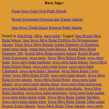
Baca Juga :
Pusat Sewa Sofa Oval Putih Depok
Rental Panggung Dekorasi dan Karpet Jakarta
Jasa Sewa Tenda Bazar Kerucut Putih Jakarta
Posted in
Alat Pesta
,
Meja
,
meja bulat
|
Tagged
Jasa Rental Meja
Bulat bekasi
,
Jasa Sewa Meja Bulat D180cm Di Pejompongan
Jakarta
,
Pusat Sewa Meja Bundar Aneka Diameter di Bandung
,
rental meja bulat
,
rental meja bulat Bekasi
,
Rental Meja Bulat
Diameter 180
,
Rental Meja Bulat gudang bekasi
,
Rental Round
Table Karawang
,
sewa meja
,
Sewa Meja Bekasi Barat
,
sewa meja
bulat
,
sewa meja bulat bandung
,
sewa meja bulat bekasi
,
Sewa Meja
Bulat Bekasi Barat
,
sewa meja bulat bogor
,
sewa meja bulat
Cikampek
,
sewa meja bulat Cikarang
,
Sewa Meja Bulat Cover
Tebar
,
Sewa Meja Bulat D180
,
sewa meja bulat depok
,
Sewa Meja
Bulat Event Jakarta
,
Sewa Meja Bulat Hotel
,
sewa meja bulat
jakarta
,
sewa meja bulat jakarta pusat
,
sewa meja bulat karawang
,
sewa meja bulat murah
,
sewa meja bulat purwakarta
,
Sewa Meja
Bulat Skerting
,
sewa meja bulat tangerang
,
Sewa meja bulat taplak
,
sewa meja bulat taplak putih
,
Sewa Meja Bulat Taplak Skerting
,
Sewa meja bulat taplak tebar
,
Sewa Meja Bulat Taplak Tebar pakai
Runner Event Jakarta
,
Sewa Meja Bulat Tebar Jakarta
,
sewa meja