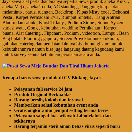
Jaya sewa alat pesta diantaranya sepertis Sewa produk aneka Kursi ,
aneka Meja , aneka Tenda, AC standing , Panggung karpet dan
melaminto , partisi ruangan, Backdrop , Kipas Misty cool , Dekorasi
Pesta , Karpet Permadani 2×3 , Rumput Sintetis , Tiang Antrian
Bludru dan sabuk , Kursi Tiffany , Podium Sirine , Sound System
variasi watt , Gong , kebutuhan wedding Pernikahan , Karpet
buana, Alat Catering , Flipchart , Podium , videotron, Lampu , Bean
Bag bulat , Flooring , gapura , Screen Proyektor aneka ukuran,
gubukan catering dan peralatan lainnya bisa hubungi kami untuk
kebutuhannnya namun bisa juga langsung datang kegudang kami
untuk survey semua kebutuhan peralatan acara anda.
Kenapa harus sewa produk di CV.Bintang Jaya :
Pelayanan full service 24 jam
Produk Original Berkualitas
Barang bersih, kokoh dan terawat
Memberikan solusi kebutuhan event anda
Gratis ongkir antar jemput setting terima beres
Pelayanan sangat luas wilayah Jabodetabek dan
sekitarnya
Barang terjamin steril aman bebas virus seperti baru