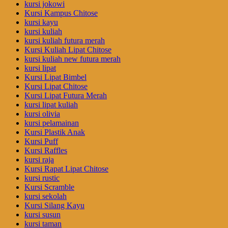
kursi jokowi
Kursi Kampus Chitose
kursi kayu
kursi kuliah
kursi kuliah futura merah
Kursi Kuliah Lipat Chitose
kursi kuliah new futura merah
kursi lipat
Kursi Lipat Bimbel
Kursi Lipat Chitose
Kursi Lipat Futura Merah
kursi lipat kuliah
kursi olivia
kursi pelamainan
Kursi Plastik Anak
Kursi Puff
Kursi Raffles
kursi raja
Kursi Rapat Lipat Chitose
kursi rustic
Kursi Scramble
kursi sekolah
Kursi Silang Kayu
kursi susun
kursi taman