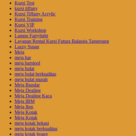
Kursi Test
kursi tiffany
Kursi Tiffany Acrylic
Kursi Training
Kursi VIP
Kursi Workshop
Lampu Fairylight
Layanan Rental Kursi Futura Balaraja Tangerang
Lazzy Susan
Meja
meja bar
meja barstool
meja bulat
meja bulat berkualitas
meja bulat murah
Meja Bundar
Meja Dealing
Meja Dealing Kaca
Meja IBM
Meja Ibm
Meja Kotak
Meja Kotak
meja kotak bekasi
meja kotak berkualitas
meja kotak bogor