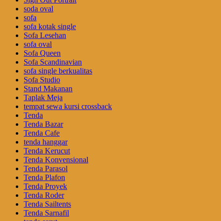
soda oval
sofa
sofa kotak single
Sofa Lesehan
sofa oval
Sofa Queen
Sofa Scandinavian
sofa single berkualitas
Sofa Studio
Stand Makanan
Taplak Meja
tempat sewa kursi crossback
Tenda
Tenda Bazar
Tenda Cafe
tenda hanggar
Tenda Kerucut
Tenda Konvensional
Tenda Parasol
Tenda Plafon
Tenda Proyek
Tenda Roder
Tenda Sailtents
Tenda Sarnafil