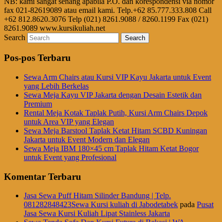
NB: kami sangat senang apabila P.O. dan korespondensi via nomor
fax 021-82619089 atau email kami. Telp.+62 85.777.333.808 Call
+62 812.8620.3076 Telp (021) 8261.9088 / 8260.1199 Fax (021)
8261.9089 www.kursikuliah.net
Search
Pos-pos Terbaru
Sewa Arm Chairs atau Kursi VIP Kayu Jakarta untuk Event
yang Lebih Berkelas
Sewa Meja Kayu VIP Jakarta dengan Desain Estetik dan
Premium
Rental Meja Kotak Taplak Putih, Kursi Arm Chairs Depok
untuk Area VIP yang Elegan
Sewa Meja Barstool Taplak Ketat Hitam SCBD Kuningan
Jakarta untuk Event Modern dan Elegan
Sewa Meja IBM 180×45 cm Taplak Hitam Ketat Bogor
untuk Event yang Profesional
Komentar Terbaru
Jasa Sewa Puff Hitam Silinder Bandung | Telp.
081282848423Sewa Kursi kuliah di Jabodetabek
pada
Pusat
Jasa Sewa Kursi Kuliah Lipat Stainless Jakarta