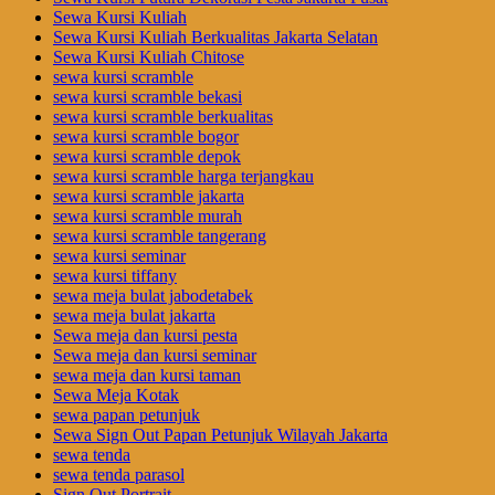
Sewa Kursi Kuliah
Sewa Kursi Kuliah Berkualitas Jakarta Selatan
Sewa Kursi Kuliah Chitose
sewa kursi scramble
sewa kursi scramble bekasi
sewa kursi scramble berkualitas
sewa kursi scramble bogor
sewa kursi scramble depok
sewa kursi scramble harga terjangkau
sewa kursi scramble jakarta
sewa kursi scramble murah
sewa kursi scramble tangerang
sewa kursi seminar
sewa kursi tiffany
sewa meja bulat jabodetabek
sewa meja bulat jakarta
Sewa meja dan kursi pesta
Sewa meja dan kursi seminar
sewa meja dan kursi taman
Sewa Meja Kotak
sewa papan petunjuk
Sewa Sign Out Papan Petunjuk Wilayah Jakarta
sewa tenda
sewa tenda parasol
Sign Out Portrait