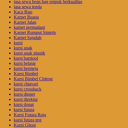
jasa sewa bean bag empuk berkualitas
jasa sewa tenda
Kaca Rias
Karpet Buana
Karpet Jalan
karpet permadani
Karpet Rumput Sintetis
Karpet Sajadah
kursi
kursi anak
kursi anak plastik
kursi barstool
kursi belajar
kursi bermeja
Kursi Bimbel
Kursi Bimbel Chitose
kursi chiavari
kursi crossback
kursi dinner
kursi direktur
kursi donat
kursi futura
Kursi Futura Raja
kursi futura test
Kursi Ghost