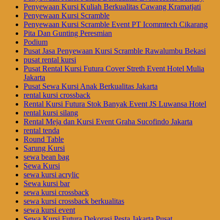
Penyewaan Kursi Kuliah Berkualitas Cawang Kramatjati
Penyewaan Kursi Scramble
Penyewaan Kursi Scramble Event PT Icommtech Cikarang
Pita Dan Gunting Peresmian
Podium
Pusat Jasa Penyewaan Kursi Scramble Rawalumbu Bekasi
pusat rental kursi
Pusat Rental Kursi Futura Cover Streth Event Hotel Mulia
Jakarta
Pusat Sewa Kursi Anak Berkualitas Jakarta
rental kursi crossback
Rental Kursi Futura Stok Banyak Event JS Luwansa Hotel
rental kursi silang
Rental Meja dan Kursi Event Graha Sucofindo Jakarta
rental tenda
Round Table
Sarung Kursi
sewa bean bag
Sewa Kursi
sewa kursi acrylic
Sewa kursi bar
sewa kursi crossback
sewa kursi crossback berkualitas
sewa kursi event
Sewa Kursi Futura Dekorasi Pesta Jakarta Pusat