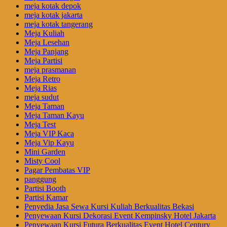
meja kotak depok
meja kotak jakarta
meja kotak tangerang
Meja Kuliah
Meja Lesehan
Meja Panjang
Meja Partisi
meja prasmanan
Meja Retro
Meja Rias
meja sudut
Meja Taman
Meja Taman Kayu
Meja Test
Meja VIP Kaca
Meja Vip Kayu
Mini Garden
Misty Cool
Pagar Pembatas VIP
panggung
Partisi Booth
Partisi Kamar
Penyedia Jasa Sewa Kursi Kuliah Berkualitas Bekasi
Penyewaan Kursi Dekorasi Event Kempinsky Hotel Jakarta
Penyewaan Kursi Futura Berkualitas Event Hotel Century