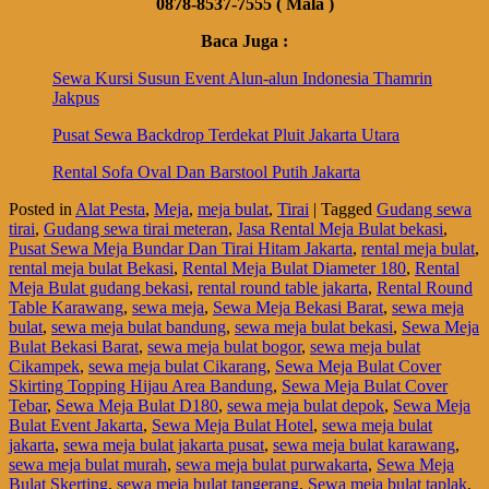
0878-8537-7555 ( Mala )
Baca Juga :
Sewa Kursi Susun Event Alun-alun Indonesia Thamrin
Jakpus
Pusat Sewa Backdrop Terdekat Pluit Jakarta Utara
Rental Sofa Oval Dan Barstool Putih Jakarta
Posted in
Alat Pesta
,
Meja
,
meja bulat
,
Tirai
|
Tagged
Gudang sewa
tirai
,
Gudang sewa tirai meteran
,
Jasa Rental Meja Bulat bekasi
,
Pusat Sewa Meja Bundar Dan Tirai Hitam Jakarta
,
rental meja bulat
,
rental meja bulat Bekasi
,
Rental Meja Bulat Diameter 180
,
Rental
Meja Bulat gudang bekasi
,
rental round table jakarta
,
Rental Round
Table Karawang
,
sewa meja
,
Sewa Meja Bekasi Barat
,
sewa meja
bulat
,
sewa meja bulat bandung
,
sewa meja bulat bekasi
,
Sewa Meja
Bulat Bekasi Barat
,
sewa meja bulat bogor
,
sewa meja bulat
Cikampek
,
sewa meja bulat Cikarang
,
Sewa Meja Bulat Cover
Skirting Topping Hijau Area Bandung
,
Sewa Meja Bulat Cover
Tebar
,
Sewa Meja Bulat D180
,
sewa meja bulat depok
,
Sewa Meja
Bulat Event Jakarta
,
Sewa Meja Bulat Hotel
,
sewa meja bulat
jakarta
,
sewa meja bulat jakarta pusat
,
sewa meja bulat karawang
,
sewa meja bulat murah
,
sewa meja bulat purwakarta
,
Sewa Meja
Bulat Skerting
,
sewa meja bulat tangerang
,
Sewa meja bulat taplak
,