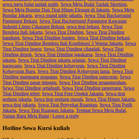
sewa meja bulat taplak putih
,
Sewa Meja Bulat Taplak Skerting
,
Sewa Meja Bundar Dan Tirai Hitam Elegant di Jakarta
,
Sewa Meja
Bundar Jakarta
,
sewa round table jakarta
,
Sewa Tirai Background
Panggung Bekasi
,
Sewa Tirai Background Panggung Kawasan
Industri Lippo Cikarang Bekasi
,
sewa tirai bekasi
,
Sewa Tirai
Bendera Itali Jakarta
,
Sewa Tirai Dinding
,
Sewa Tirai Dinding
bandung
,
Sewa Tirai Dinding banten
,
Sewa Tirai Dinding bekasi
,
Sewa Tirai Dinding Bendera Itali Kombinasi 3 Warna Jakarta
,
Sewa
Tirai Dinding bogor
,
Sewa Tirai Dinding cilandak
,
Sewa Tirai
Dinding depok
,
Sewa Tirai Dinding jagakarsa
,
Sewa Tirai Dinding
jakarta
,
Sewa Tirai Dinding jakarta selatan
,
Sewa Tirai Dinding
karawang
,
Sewa Tirai Dinding kebayoran
,
Sewa Tirai Dinding
Kebayoran Baru
,
Sewa Tirai Dinding Kebayoran lama
,
Sewa Tirai
Dinding mampang prapatan
,
Sewa Tirai Dinding pancoran
,
Sewa
Tirai Dinding pasar minggu
,
Sewa Tirai Dinding pesanggrahan
,
Sewa Tirai Dinding setiabudi
,
Sewa Tirai Dinding tangerang
,
Sewa
Tirai Dinding tebet
,
Sewa Tirai Free Ongkir Jakarta
,
Sewa tirai
gedung jakarta
,
Sewa tirai gedung murah
,
Sewa Tirai Hitam Jakarta
,
sewa tirai jakarta
,
Sewa Tirai Penyekat Ruangan
,
Sewa Tirai Putih
Jakarta
,
Sewa Tirai Ruangan Jakarta
,
Tempat Sewa Meja Bulat
,
Varian Baru Meja Bulat
|
Leave a reply
Hotline Sewa Kursi kuliah