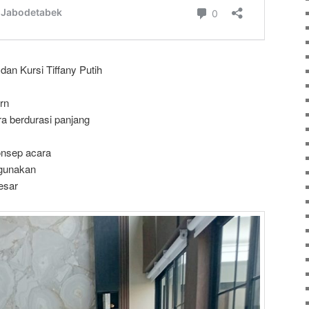
an Kursi Tiffany Putih
rn
a berdurasi panjang
onsep acara
igunakan
esar