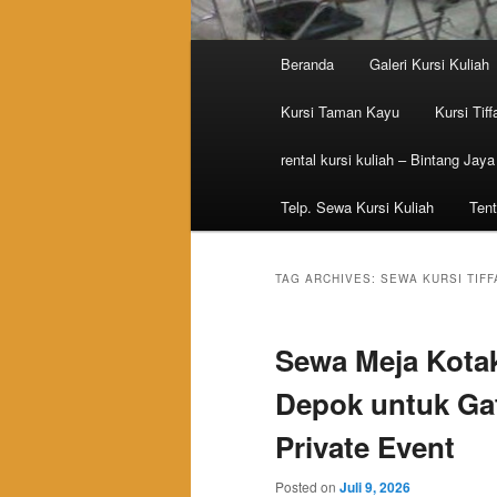
Main menu
Beranda
Galeri Kursi Kuliah
Skip to primary content
Skip to secondary content
Kursi Taman Kayu
Kursi Tiff
rental kursi kuliah – Bintang Jaya
Telp. Sewa Kursi Kuliah
Tent
TAG ARCHIVES:
SEWA KURSI TIFF
Sewa Meja Kotak,
Depok untuk Gat
Private Event
Posted on
Juli 9, 2026