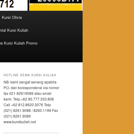
Kursi Olivia
tal Kursi Kuliah
a Kursi Kuliah Promo
HOTLINE SEWA KURSI KULIAH
NB: kami sangat senang apabila
P.O. dan korespondensi via nomor
fax 021-82619089 atau email
kami. Telp.+62 85.777.333.808
Call +62 812.8620.3076 Telp
(021) 8261.9088 / 8260.1199 Fax
(021) 8261.9089
www.kursikuliah.net