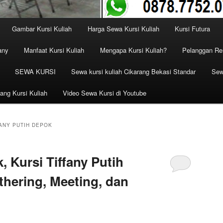
Gambar Kursi Kuliah
Harga Sewa Kursi Kuliah
Kursi Futura
any
Manfaat Kursi Kuliah
Mengapa Kursi Kuliah?
Pelanggan Ren
SEWA KURSI
Sewa kursi kuliah Cikarang Bekasi Standar
Sew
ang Kursi Kuliah
Video Sewa Kursi di Youtube
ANY PUTIH DEPOK
 Kursi Tiffany Putih
hering, Meeting, dan