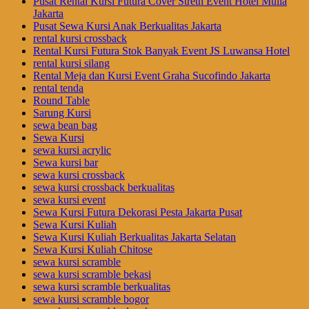
Pusat Rental Kursi Futura Cover Streth Event Hotel Mulia
Jakarta
Pusat Sewa Kursi Anak Berkualitas Jakarta
rental kursi crossback
Rental Kursi Futura Stok Banyak Event JS Luwansa Hotel
rental kursi silang
Rental Meja dan Kursi Event Graha Sucofindo Jakarta
rental tenda
Round Table
Sarung Kursi
sewa bean bag
Sewa Kursi
sewa kursi acrylic
Sewa kursi bar
sewa kursi crossback
sewa kursi crossback berkualitas
sewa kursi event
Sewa Kursi Futura Dekorasi Pesta Jakarta Pusat
Sewa Kursi Kuliah
Sewa Kursi Kuliah Berkualitas Jakarta Selatan
Sewa Kursi Kuliah Chitose
sewa kursi scramble
sewa kursi scramble bekasi
sewa kursi scramble berkualitas
sewa kursi scramble bogor