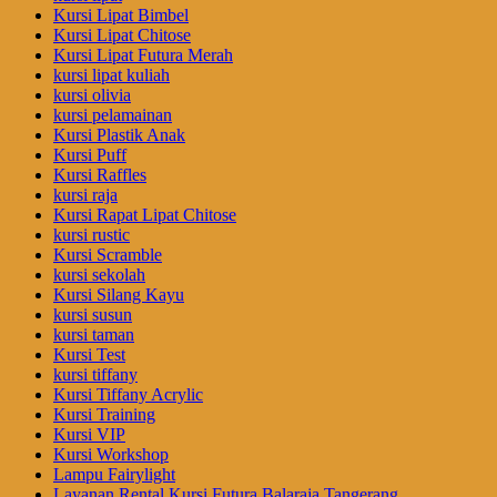
Kursi Lipat Bimbel
Kursi Lipat Chitose
Kursi Lipat Futura Merah
kursi lipat kuliah
kursi olivia
kursi pelamainan
Kursi Plastik Anak
Kursi Puff
Kursi Raffles
kursi raja
Kursi Rapat Lipat Chitose
kursi rustic
Kursi Scramble
kursi sekolah
Kursi Silang Kayu
kursi susun
kursi taman
Kursi Test
kursi tiffany
Kursi Tiffany Acrylic
Kursi Training
Kursi VIP
Kursi Workshop
Lampu Fairylight
Layanan Rental Kursi Futura Balaraja Tangerang