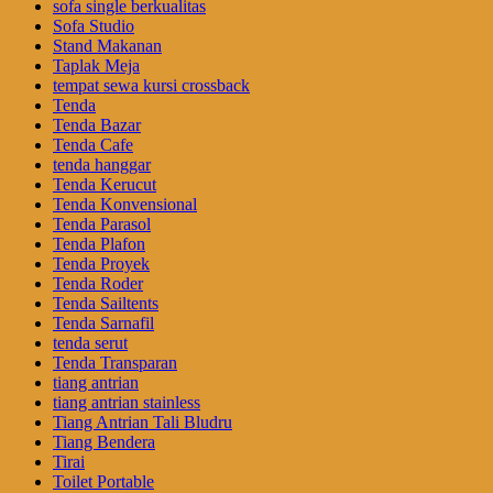
sofa single berkualitas
Sofa Studio
Stand Makanan
Taplak Meja
tempat sewa kursi crossback
Tenda
Tenda Bazar
Tenda Cafe
tenda hanggar
Tenda Kerucut
Tenda Konvensional
Tenda Parasol
Tenda Plafon
Tenda Proyek
Tenda Roder
Tenda Sailtents
Tenda Sarnafil
tenda serut
Tenda Transparan
tiang antrian
tiang antrian stainless
Tiang Antrian Tali Bludru
Tiang Bendera
Tirai
Toilet Portable