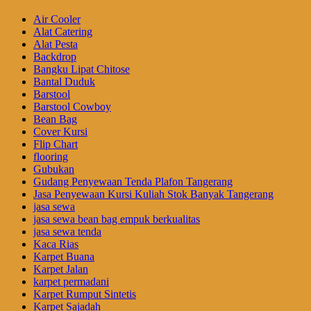
Air Cooler
Alat Catering
Alat Pesta
Backdrop
Bangku Lipat Chitose
Bantal Duduk
Barstool
Barstool Cowboy
Bean Bag
Cover Kursi
Flip Chart
flooring
Gubukan
Gudang Penyewaan Tenda Plafon Tangerang
Jasa Penyewaan Kursi Kuliah Stok Banyak Tangerang
jasa sewa
jasa sewa bean bag empuk berkualitas
jasa sewa tenda
Kaca Rias
Karpet Buana
Karpet Jalan
karpet permadani
Karpet Rumput Sintetis
Karpet Sajadah