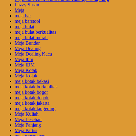
Lazzy Susan
Meja
meja bar
meja barstool
meja bulat
meja bulat berkualitas
meja bulat murah
Meja Bundar
Meja Dealing
Meja Dealing Kaca
Meja Ibm
Meja IBM
Meja Kotak
Meja Kotak
meja kotak bekasi
meja kotak berkualitas
meja kotak bogor
meja kotak depok
meja kotak jakarta
meja kotak tangerang
Meja Kuliah
Meja Lesehan
Meja Panjang
Meja Partisi
meja prasmanan