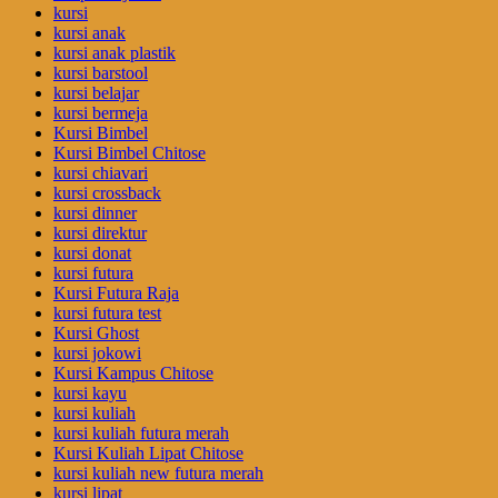
kursi
kursi anak
kursi anak plastik
kursi barstool
kursi belajar
kursi bermeja
Kursi Bimbel
Kursi Bimbel Chitose
kursi chiavari
kursi crossback
kursi dinner
kursi direktur
kursi donat
kursi futura
Kursi Futura Raja
kursi futura test
Kursi Ghost
kursi jokowi
Kursi Kampus Chitose
kursi kayu
kursi kuliah
kursi kuliah futura merah
Kursi Kuliah Lipat Chitose
kursi kuliah new futura merah
kursi lipat