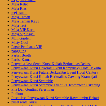
Meja Retro
Meja Rias
meja sudut
Meja Taman
Meja Taman Kayu
Meja Test
Meja VIP Kaca
Meja Vip Kayu
Mini Garden
Misty Cool
Pagar Pembatas VIP
panggung
Partisi Booth
Partisi Kamar
Penyedia Jasa Sewa Kursi Kuliah Berkualitas Bekasi
Penyewaan Kursi Dekorasi Event Kempinsky Hotel Jakarta
Penyewaan Kursi Futura Berkualitas Event Hotel Century
Penyewaan Kursi Kuliah Berkualitas Cawang Kramatjati
Penyewaan Kursi Scramble
Penyewaan Kursi Scramble Event PT Icommtech Cikarang
Pita Dan Gunting Peresmian
Podium
Pusat Jasa Penyewaan Kursi Scramble Rawalumbu Bekasi
pusat rental kursi