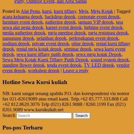
Party, Outdoor Event, dan Area Santai
Posted in
Alat Pesta
,
kursi
,
kursi tiffany
,
Meja
,
Meja Kotak
|
Tagged
acara keluarga depok
,
backdrop depok
,
corporate event depok
,
furniture event depok
,
gathering depok
,
jamuan VIP depok
,
jasa
sewa alat pesta depok
,
karpet event depok
,
lighting event depok
,
media gathering depok
,
meja meeting depok
,
meja registrasi depok
,
panggung depok
,
pelatihan depok
,
perlengkapan event depok
,
podium depok
,
private event depok
,
qline depok
,
rental kursi tiffany
depok
,
rental meja kotak depok
,
seminar depok
,
sewa kursi event
depok
,
sewa kursi tiffany putih depok
,
sewa meja kotak Depok
,
Sewa Meja Kotak Kursi Tiffany Putih Depok
,
sound system depok
,
standing flower depok
,
tenda event depok
,
TV LED depok
,
vendor
event depok
,
workshop depok
|
Leave a reply
Hotline Sewa Kursi kuliah
NB: kami sangat senang apabila P.O. dan korespondensi via nomor
fax 021-82619089 atau email kami. Telp.+62 85.777.333.808 Call
+62 812.8620.3076 Telp (021) 8261.9088 / 8260.1199 Fax (021)
8261.9089 www.kursikuliah.net
Search
Pos-pos Terbaru