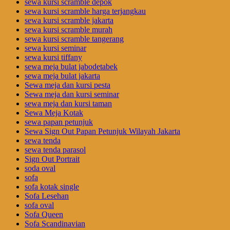
sewa kursi scramble depok
sewa kursi scramble harga terjangkau
sewa kursi scramble jakarta
sewa kursi scramble murah
sewa kursi scramble tangerang
sewa kursi seminar
sewa kursi tiffany
sewa meja bulat jabodetabek
sewa meja bulat jakarta
Sewa meja dan kursi pesta
Sewa meja dan kursi seminar
sewa meja dan kursi taman
Sewa Meja Kotak
sewa papan petunjuk
Sewa Sign Out Papan Petunjuk Wilayah Jakarta
sewa tenda
sewa tenda parasol
Sign Out Portrait
soda oval
sofa
sofa kotak single
Sofa Lesehan
sofa oval
Sofa Queen
Sofa Scandinavian