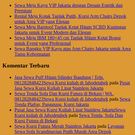
Sewa Meja Kayu VIP Jakarta dengan Desain Estetik dan
Premium
Rental Meja Kotak Taplak Putih, Kursi Arm Chairs Depok
untuk Area VIP yang Elegan
Sewa Meja Barstool Taplak Ketat Hitam SCBD Kuningan
Jakarta untuk Event Modern dan Elegan
Sewa Meja IBM 180×45 cm Taplak Hitam Ketat Bogor
untuk Event yang Profesional
Sewa Bangku VIP Kayu atau Arm Chairs Jakarta untuk Area
Tamu Kehormatan
Komentar Terbaru
Jasa Sewa Puff Hitam Silinder Bandung | Telp.
081282848423Sewa Kursi kuliah di Jabodetabek
pada
Pusat
Jasa Sewa Kursi Kuliah Lipat Stainless Jakarta
Sewa Tenda Sofa Dan Kursi Futura di Bekasi | WA.
081282848423Sewa Kursi kuliah di Jabodetabek
pada
Sewa
Tenda Plafon, Panggung, Kursi Jakarta
Pusat Jasa Sewa Kursi Kuliah Lipat Stainless JakartaSewa
Kursi kuliah di Jabodetabek
pada
Sewa Tenda, Sofa Dan
Kursi Futura di Bekasi
Sewa Kursi Futura Merah Stainless Jakarta
pada
Layanan
Sewa Sofa Scandinavian Putih Murah Area Depok