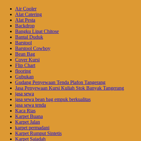
Air Cooler
Alat Catering
Alat Pesta
Backdrop
Bangku Lipat Chitose
Bantal Duduk
Barstool
Barstool Cowboy
Bean Bag
Cover Kursi
Flip Chart
flooring
Gubukan
Gudang Penyewaan Tenda Plafon Tangerang
Jasa Penyewaan Kursi Kuliah Stok Banyak Tangerang
jasa sewa
jasa sewa bean bag empuk berkualitas
jasa sewa tenda
Kaca Rias
Karpet Buana
Karpet Jalan
karpet permadani
Karpet Rumput Sintetis
Karpet Sajadah