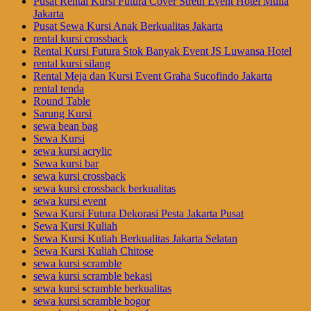
Pusat Rental Kursi Futura Cover Streth Event Hotel Mulia
Jakarta
Pusat Sewa Kursi Anak Berkualitas Jakarta
rental kursi crossback
Rental Kursi Futura Stok Banyak Event JS Luwansa Hotel
rental kursi silang
Rental Meja dan Kursi Event Graha Sucofindo Jakarta
rental tenda
Round Table
Sarung Kursi
sewa bean bag
Sewa Kursi
sewa kursi acrylic
Sewa kursi bar
sewa kursi crossback
sewa kursi crossback berkualitas
sewa kursi event
Sewa Kursi Futura Dekorasi Pesta Jakarta Pusat
Sewa Kursi Kuliah
Sewa Kursi Kuliah Berkualitas Jakarta Selatan
Sewa Kursi Kuliah Chitose
sewa kursi scramble
sewa kursi scramble bekasi
sewa kursi scramble berkualitas
sewa kursi scramble bogor