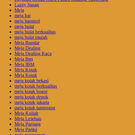
Lazzy Susan
Meja
meja bar
meja barstool
meja bulat
meja bulat berkualitas
meja bulat murah
Meja Bundar
Meja Dealing
Meja Dealing Kaca
Meja Ibm
Meja IBM
Meja Kotak
Meja Kotak
meja kotak bekasi
meja kotak berkualitas
meja kotak bogor
meja kotak depok
meja kotak jakarta
meja kotak tangerang
Meja Kuliah
Meja Lesehan
Meja Panjang
Meja Partisi
meja prasmanan