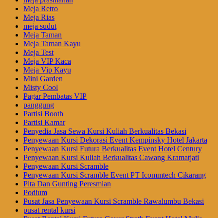
Meja Retro
Meja Rias
meja sudut
Meja Taman
Meja Taman Kayu
Meja Test
Meja VIP Kaca
Meja Vip Kayu
Mini Garden
Misty Cool
Pagar Pembatas VIP
panggung
Partisi Booth
Partisi Kamar
Penyedia Jasa Sewa Kursi Kuliah Berkualitas Bekasi
Penyewaan Kursi Dekorasi Event Kempinsky Hotel Jakarta
Penyewaan Kursi Futura Berkualitas Event Hotel Century
Penyewaan Kursi Kuliah Berkualitas Cawang Kramatjati
Penyewaan Kursi Scramble
Penyewaan Kursi Scramble Event PT Icommtech Cikarang
Pita Dan Gunting Peresmian
Podium
Pusat Jasa Penyewaan Kursi Scramble Rawalumbu Bekasi
pusat rental kursi