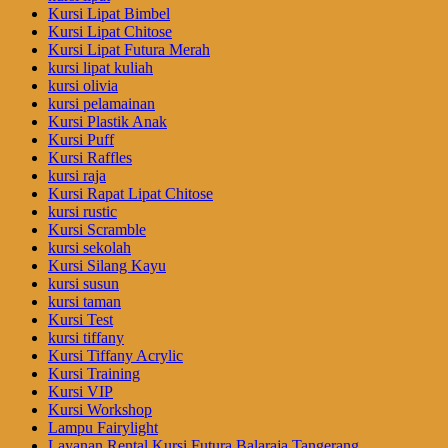
Kursi Lipat Bimbel
Kursi Lipat Chitose
Kursi Lipat Futura Merah
kursi lipat kuliah
kursi olivia
kursi pelamainan
Kursi Plastik Anak
Kursi Puff
Kursi Raffles
kursi raja
Kursi Rapat Lipat Chitose
kursi rustic
Kursi Scramble
kursi sekolah
Kursi Silang Kayu
kursi susun
kursi taman
Kursi Test
kursi tiffany
Kursi Tiffany Acrylic
Kursi Training
Kursi VIP
Kursi Workshop
Lampu Fairylight
Layanan Rental Kursi Futura Balaraja Tangerang