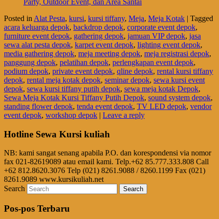
Party, Outdoor Event, dan Area Santai
Posted in
Alat Pesta
,
kursi
,
kursi tiffany
,
Meja
,
Meja Kotak
|
Tagged
acara keluarga depok
,
backdrop depok
,
corporate event depok
,
furniture event depok
,
gathering depok
,
jamuan VIP depok
,
jasa
sewa alat pesta depok
,
karpet event depok
,
lighting event depok
,
media gathering depok
,
meja meeting depok
,
meja registrasi depok
,
panggung depok
,
pelatihan depok
,
perlengkapan event depok
,
podium depok
,
private event depok
,
qline depok
,
rental kursi tiffany
depok
,
rental meja kotak depok
,
seminar depok
,
sewa kursi event
depok
,
sewa kursi tiffany putih depok
,
sewa meja kotak Depok
,
Sewa Meja Kotak Kursi Tiffany Putih Depok
,
sound system depok
,
standing flower depok
,
tenda event depok
,
TV LED depok
,
vendor
event depok
,
workshop depok
|
Leave a reply
Hotline Sewa Kursi kuliah
NB: kami sangat senang apabila P.O. dan korespondensi via nomor
fax 021-82619089 atau email kami. Telp.+62 85.777.333.808 Call
+62 812.8620.3076 Telp (021) 8261.9088 / 8260.1199 Fax (021)
8261.9089 www.kursikuliah.net
Search
Pos-pos Terbaru