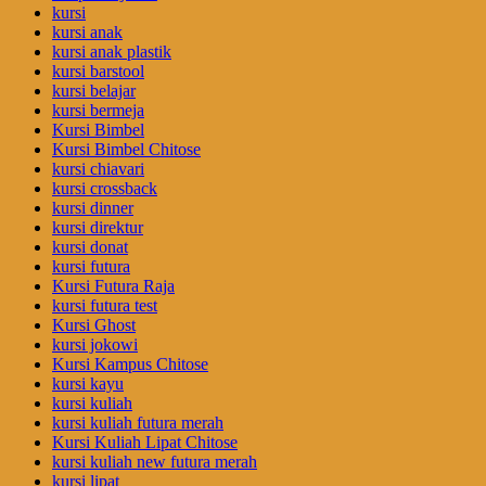
kursi
kursi anak
kursi anak plastik
kursi barstool
kursi belajar
kursi bermeja
Kursi Bimbel
Kursi Bimbel Chitose
kursi chiavari
kursi crossback
kursi dinner
kursi direktur
kursi donat
kursi futura
Kursi Futura Raja
kursi futura test
Kursi Ghost
kursi jokowi
Kursi Kampus Chitose
kursi kayu
kursi kuliah
kursi kuliah futura merah
Kursi Kuliah Lipat Chitose
kursi kuliah new futura merah
kursi lipat