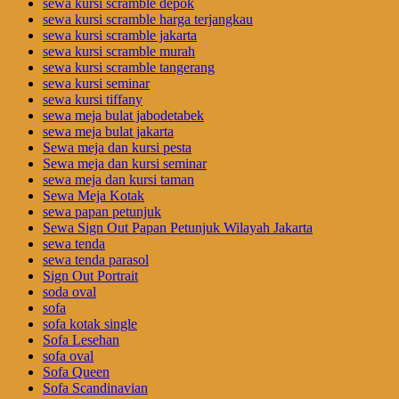
sewa kursi scramble depok
sewa kursi scramble harga terjangkau
sewa kursi scramble jakarta
sewa kursi scramble murah
sewa kursi scramble tangerang
sewa kursi seminar
sewa kursi tiffany
sewa meja bulat jabodetabek
sewa meja bulat jakarta
Sewa meja dan kursi pesta
Sewa meja dan kursi seminar
sewa meja dan kursi taman
Sewa Meja Kotak
sewa papan petunjuk
Sewa Sign Out Papan Petunjuk Wilayah Jakarta
sewa tenda
sewa tenda parasol
Sign Out Portrait
soda oval
sofa
sofa kotak single
Sofa Lesehan
sofa oval
Sofa Queen
Sofa Scandinavian