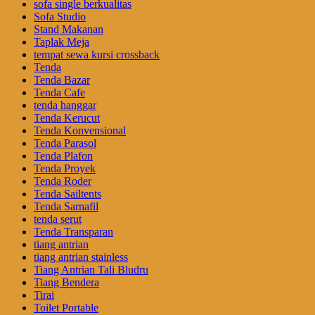
sofa single berkualitas
Sofa Studio
Stand Makanan
Taplak Meja
tempat sewa kursi crossback
Tenda
Tenda Bazar
Tenda Cafe
tenda hanggar
Tenda Kerucut
Tenda Konvensional
Tenda Parasol
Tenda Plafon
Tenda Proyek
Tenda Roder
Tenda Sailtents
Tenda Sarnafil
tenda serut
Tenda Transparan
tiang antrian
tiang antrian stainless
Tiang Antrian Tali Bludru
Tiang Bendera
Tirai
Toilet Portable