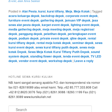
Event, dan Area Santai
Posted in
Alat Pesta
,
kursi
,
kursi tiffany
,
Meja
,
Meja Kotak
|
Tagged
acara keluarga depok
,
backdrop depok
,
corporate event depok
,
furniture event depok
,
gathering depok
,
jamuan VIP depok
,
jasa
sewa alat pesta depok
,
karpet event depok
,
lighting event depok
,
media gathering depok
,
meja meeting depok
,
meja registrasi
depok
,
panggung depok
,
pelatihan depok
,
perlengkapan event
depok
,
podium depok
,
private event depok
,
qline depok
,
rental
kursi tiffany depok
,
rental meja kotak depok
,
seminar depok
,
sewa
kursi event depok
,
sewa kursi tiffany putih depok
,
sewa meja
kotak Depok
,
Sewa Meja Kotak Kursi Tiffany Putih Depok
,
sound
system depok
,
standing flower depok
,
tenda event depok
,
TV LED
depok
,
vendor event depok
,
workshop depok
|
Leave a reply
HOTLINE SEWA KURSI KULIAH
NB: kami sangat senang apabila P.O. dan korespondensi via nomor
fax 021-82619089 atau email kami. Telp.+62 85.777.333.808 Call
+62 812.8620.3076 Telp (021) 8261.9088 / 8260.1199 Fax (021)
8261.9089 www.kursikuliah.net
Search