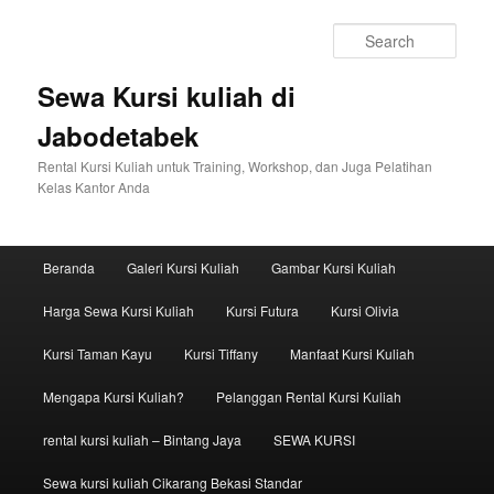
Sear
Sewa Kursi kuliah di
Jabodetabek
Rental Kursi Kuliah untuk Training, Workshop, dan Juga Pelatihan
Kelas Kantor Anda
Main menu
Beranda
Galeri Kursi Kuliah
Gambar Kursi Kuliah
Skip to primary content
Skip to secondary content
Harga Sewa Kursi Kuliah
Kursi Futura
Kursi Olivia
Kursi Taman Kayu
Kursi Tiffany
Manfaat Kursi Kuliah
Mengapa Kursi Kuliah?
Pelanggan Rental Kursi Kuliah
rental kursi kuliah – Bintang Jaya
SEWA KURSI
Sewa kursi kuliah Cikarang Bekasi Standar