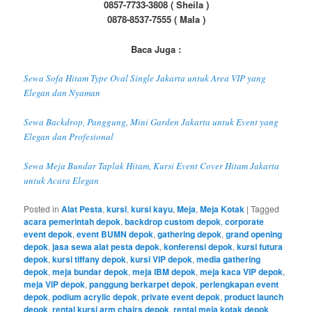
0857-7733-3808 ( Sheila )
0878-8537-7555 ( Mala )
Baca Juga :
Sewa Sofa Hitam Type Oval Single Jakarta untuk Area VIP yang
Elegan dan Nyaman
Sewa Backdrop, Panggung, Mini Garden Jakarta untuk Event yang
Elegan dan Profesional
Sewa Meja Bundar Taplak Hitam, Kursi Event Cover Hitam Jakarta
untuk Acara Elegan
Posted in
Alat Pesta
,
kursi
,
kursi kayu
,
Meja
,
Meja Kotak
|
Tagged
acara pemerintah depok
,
backdrop custom depok
,
corporate
event depok
,
event BUMN depok
,
gathering depok
,
grand opening
depok
,
jasa sewa alat pesta depok
,
konferensi depok
,
kursi futura
depok
,
kursi tiffany depok
,
kursi VIP depok
,
media gathering
depok
,
meja bundar depok
,
meja IBM depok
,
meja kaca VIP depok
,
meja VIP depok
,
panggung berkarpet depok
,
perlengkapan event
depok
,
podium acrylic depok
,
private event depok
,
product launch
depok
,
rental kursi arm chairs depok
,
rental meja kotak depok
,