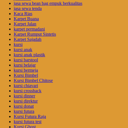
jasa sewa bean bag empuk berkualitas
jasa sewa tenda
Kaca Rias
Karpet Buana
Karpet Jalan
karpet permadani
Karpet Rumput Sintetis
Karpet Sajadah
kursi
kursi anak
kursi anak plastik
kursi barstool
kursi belajar
kursi bermeja
Kursi Bimbel
Kursi Bimbel Chitose
kursi chiavari
kursi crossback
kursi dinner
kursi direktur
kursi donat
kursi futura
Kursi Futura Raja
kursi futura test
Kursi Ghost