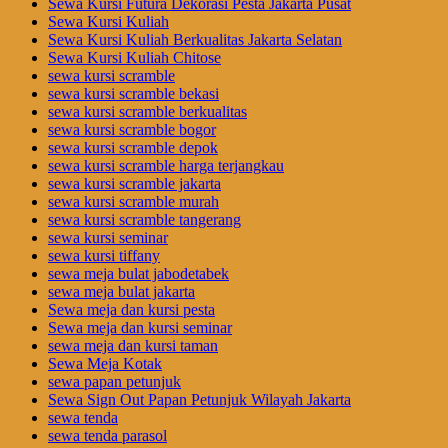
Sewa Kursi Futura Dekorasi Pesta Jakarta Pusat
Sewa Kursi Kuliah
Sewa Kursi Kuliah Berkualitas Jakarta Selatan
Sewa Kursi Kuliah Chitose
sewa kursi scramble
sewa kursi scramble bekasi
sewa kursi scramble berkualitas
sewa kursi scramble bogor
sewa kursi scramble depok
sewa kursi scramble harga terjangkau
sewa kursi scramble jakarta
sewa kursi scramble murah
sewa kursi scramble tangerang
sewa kursi seminar
sewa kursi tiffany
sewa meja bulat jabodetabek
sewa meja bulat jakarta
Sewa meja dan kursi pesta
Sewa meja dan kursi seminar
sewa meja dan kursi taman
Sewa Meja Kotak
sewa papan petunjuk
Sewa Sign Out Papan Petunjuk Wilayah Jakarta
sewa tenda
sewa tenda parasol