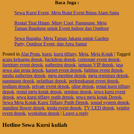
Baca Juga :
Sewa Kursi Event, Meja Bulat Event Binus Alam Sutra
Rental Tirai Hitam, Misty Cool, Panggung, Meja
Taman Bandung untuk Event Indoor dan Outdoor
Sewa Bangku, Meja Taman Jakarta untuk Garden
Party, Outdoor Event, dan Area Santai
Posted in
Alat Pesta
,
kursi
,
kursi tiffany
,
Meja
,
Meja Kotak
|
Tagged
acara keluarga depok
,
backdrop depok
,
corporate event depok
,
furniture event depok
,
gathering depok
,
jamuan VIP depok
,
jasa
sewa alat pesta depok
,
karpet event depok
,
lighting event depok
,
media gathering depok
,
meja meeting depok
,
meja registrasi depok
,
panggung depok
,
pelatihan depok
,
perlengkapan event depok
,
podium depok
,
private event depok
,
qline depok
,
rental kursi tiffany
depok
,
rental meja kotak depok
,
seminar depok
,
sewa kursi event
depok
,
sewa kursi tiffany putih depok
,
sewa meja kotak Depok
,
Sewa Meja Kotak Kursi Tiffany Putih Depok
,
sound system depok
,
standing flower depok
,
tenda event depok
,
TV LED depok
,
vendor
event depok
,
workshop depok
|
Leave a reply
Hotline Sewa Kursi kuliah