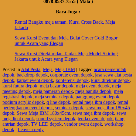
0878-8537-7555 ( Mala )
Baca Juga :
Rental Bangku meja taman, Kursi Cross Back, Meja
Jakarta
Sewa Kursi Event dan Meja Bulat Cover Gold Bogor
untuk Acara yang Elegan
Sewa Kursi Direktur dan Taplak Meja Model Skirting
Jakarta untuk Acara yang Elegan
Posted in
Alat Pesta
,
Meja
,
Meja IBM
|
Tagged
acara pemerintah
depok
,
backdrop depok
,
corporate event depok
,
jasa sewa alat pesta
depok
,
karpet event depok
,
konferensi depok
,
kursi direktur depok
,
kursi futura depok
,
meja bazar depok
,
meja event depok
,
meja
meeting depok
,
meja pameran depok
,
meja panitia depok
,
meja
registrasi depok
,
meja seminar depok
,
panggung event depok
,
podium acrylic depok
,
q line depok
,
rental meja ibm depok
,
rental
perlengkapan event depok
,
seminar depok
,
sewa meja ibm 180x45
depok
,
Sewa Meja IBM 180x45cm
,
sewa meja ibm depok
,
sewa
meja lipat depok
,
sound system depok
,
tenda event depok
,
tiang
antrian depok
,
TV LED depok
,
vendor event depok
,
workshop
depok
|
Leave a reply