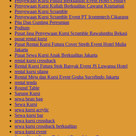
Penyewaan Kursi Futura Berkualitas Event Hotel Century
Penyewaan Kursi Kuliah Berkualitas Cawang Kramatjati
Penyewaan Kursi Scramble
Penyewaan Kursi Scramble Event PT Icommtech Cikarang
Pita Dan Gunting Peresmian
Podium
Pusat Jasa Penyewaan Kursi Scramble Rawalumbu Bekasi
pusat rental kursi
Pusat Rental Kursi Futura Cover Streth Event Hotel Mulia
Jakarta
Pusat Sewa Kursi Anak Berkualitas Jakarta
rental kursi crossback
Rental Kursi Futura Stok Banyak Event JS Luwansa Hotel
rental kursi silang
Rental Meja dan Kursi Event Graha Sucofindo Jakarta
rental tenda
Round Table
Sarung Kursi
sewa bean bag
Sewa Kursi
sewa kursi acrylic
Sewa kursi bar
sewa kursi crossback
sewa kursi crossback berkualitas
sewa kursi event