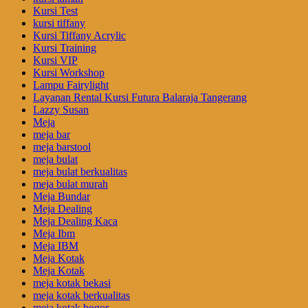
Kursi Test
kursi tiffany
Kursi Tiffany Acrylic
Kursi Training
Kursi VIP
Kursi Workshop
Lampu Fairylight
Layanan Rental Kursi Futura Balaraja Tangerang
Lazzy Susan
Meja
meja bar
meja barstool
meja bulat
meja bulat berkualitas
meja bulat murah
Meja Bundar
Meja Dealing
Meja Dealing Kaca
Meja Ibm
Meja IBM
Meja Kotak
Meja Kotak
meja kotak bekasi
meja kotak berkualitas
meja kotak bogor