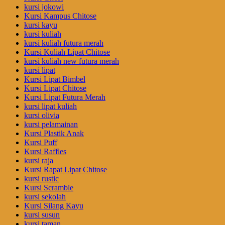
kursi jokowi
Kursi Kampus Chitose
kursi kayu
kursi kuliah
kursi kuliah futura merah
Kursi Kuliah Lipat Chitose
kursi kuliah new futura merah
kursi lipat
Kursi Lipat Bimbel
Kursi Lipat Chitose
Kursi Lipat Futura Merah
kursi lipat kuliah
kursi olivia
kursi pelamainan
Kursi Plastik Anak
Kursi Puff
Kursi Raffles
kursi raja
Kursi Rapat Lipat Chitose
kursi rustic
Kursi Scramble
kursi sekolah
Kursi Silang Kayu
kursi susun
kursi taman