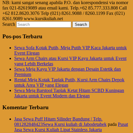
NB: kami sangat senang apabila P.O. dan korespondensi via nomor
fax 021-82619089 atau email kami. Telp.+62 85.777.333.808 Call
+62 812.8620.3076 Telp (021) 8261.9088 / 8260.1199 Fax (021)
8261.9089 www.kursikuliah.net
Search
Pos-pos Terbaru
Sewa Sofa Kotak Putih, Meja Putih VIP Kaca Jakarta untuk
Event Elegan
Sewa Arm Chairs atau Kursi VIP Kayu Jakarta untuk Event
yang Lebih Berkelas
Sewa Meja Kayu VIP Jakarta dengan Desain Estetik dan
Premium
Rental Meja Kotak Taplak Putih, Kursi Arm Chairs Depok
untuk Area VIP yang Elegan
Sewa Meja Barstool Taplak Ketat Hitam SCBD Kuningan
Jakarta untuk Event Modern dan Elegan
Komentar Terbaru
Jasa Sewa Puff Hitam Silinder Bandung | Telp.
081282848423Sewa Kursi kuliah di Jabodetabek
pada
Pusat
Jasa Sewa Kursi Kuliah Lipat Stainless Jakarta