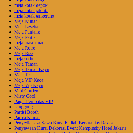
meja kotak depok
meja kotak jakarta
meja kotak tangerang
Meja Kuliah
Meja Lesehan
Meja Panjang
Meja Partisi
meja prasmanan
Meja Retro
Meja Rias
meja sudut
Meja Taman
Meja Taman Kayu
Meja Test
Meja VIP Kaca
Meja Vip Kayu
Mini Garden
Misty Cool
Pagar Pembatas VIP
panggung
Partisi Booth
Partisi Kamar
Penyedia Jasa Sewa Kursi Kuliah Berkualitas Bekasi
Penyewaan Kursi Dekorasi Event Kempinsky Hotel Jakarta