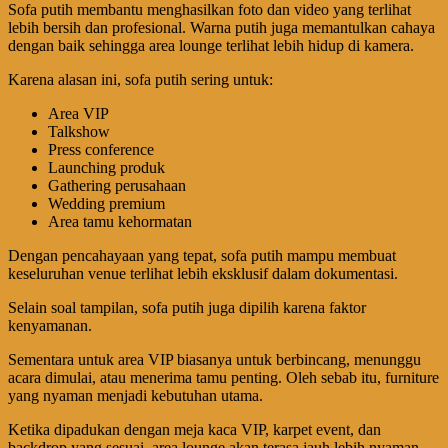
Sofa putih membantu menghasilkan foto dan video yang terlihat
lebih bersih dan profesional. Warna putih juga memantulkan cahaya
dengan baik sehingga area lounge terlihat lebih hidup di kamera.
Karena alasan ini, sofa putih sering untuk:
Area VIP
Talkshow
Press conference
Launching produk
Gathering perusahaan
Wedding premium
Area tamu kehormatan
Dengan pencahayaan yang tepat, sofa putih mampu membuat
keseluruhan venue terlihat lebih eksklusif dalam dokumentasi.
Selain soal tampilan, sofa putih juga dipilih karena faktor
kenyamanan.
Sementara untuk area VIP biasanya untuk berbincang, menunggu
acara dimulai, atau menerima tamu penting. Oleh sebab itu, furniture
yang nyaman menjadi kebutuhan utama.
Ketika dipadukan dengan meja kaca VIP, karpet event, dan
backdrop yang sesuai, area lounge akan terasa jauh lebih nyaman