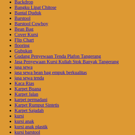
Backdrop
Bangku Lipat Chitose
Bantal Duduk
Barstool
Barstool Cowboy
Bean Bag
Cover Kursi
Flip Chart
flooring
Gubukan
Gudang Penyewaan Tenda Plafon Tangerang
Jasa Penyewaan Kursi Kuliah Stok Banyak Tangerang
jasa sewa
jasa sewa bean bag empuk berkualitas
jasa sewa tenda
Kaca Rias
Karpet Buana
Karpet Jalan
karpet permadani
Karpet Rumput Sintetis
Karpet Sajadah
kursi
kursi anak
kursi anak plastik
kursi barstool