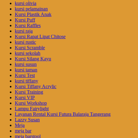
kursi olivia
kursi pelamainan
Kursi Plastik Anak
Kursi Puff
Kursi Raffles
kursi raja
Kursi Rapat Lipat Chitose
kursi rustic
Kursi Scramble
kursi sekolah
Kursi Silang Kayu
kursi susun
kursi taman
Kursi Test
kursi tiffany
Kursi Tiffany Acrylic
Kursi Training
Kursi VIP
Kursi Workshop
Lampu Fairylight
Layanan Rental Kursi Futura Balaraja Tangerang
Lazzy Susan
Meja
meja bar
meja barstool