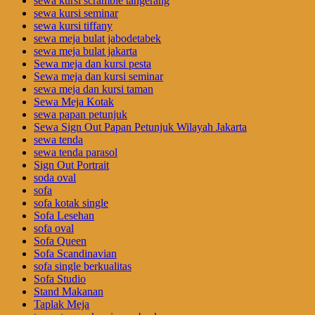
sewa kursi scramble tangerang
sewa kursi seminar
sewa kursi tiffany
sewa meja bulat jabodetabek
sewa meja bulat jakarta
Sewa meja dan kursi pesta
Sewa meja dan kursi seminar
sewa meja dan kursi taman
Sewa Meja Kotak
sewa papan petunjuk
Sewa Sign Out Papan Petunjuk Wilayah Jakarta
sewa tenda
sewa tenda parasol
Sign Out Portrait
soda oval
sofa
sofa kotak single
Sofa Lesehan
sofa oval
Sofa Queen
Sofa Scandinavian
sofa single berkualitas
Sofa Studio
Stand Makanan
Taplak Meja