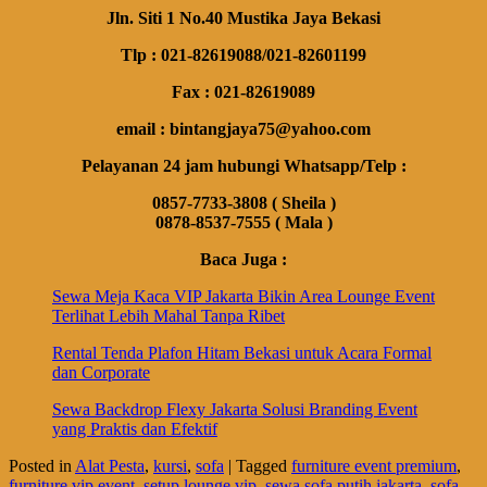
Jln. Siti 1 No.40 Mustika Jaya Bekasi
Tlp : 021-82619088/021-82601199
Fax : 021-82619089
email : bintangjaya75@yahoo.com
Pelayanan 24 jam hubungi Whatsapp/Telp :
0857-7733-3808 ( Sheila )
0878-8537-7555 ( Mala )
Baca Juga :
Sewa Meja Kaca VIP Jakarta Bikin Area Lounge Event
Terlihat Lebih Mahal Tanpa Ribet
Rental Tenda Plafon Hitam Bekasi untuk Acara Formal
dan Corporate
Sewa Backdrop Flexy Jakarta Solusi Branding Event
yang Praktis dan Efektif
Posted in
Alat Pesta
,
kursi
,
sofa
|
Tagged
furniture event premium
,
furniture vip event
,
setup lounge vip
,
sewa sofa putih jakarta
,
sofa