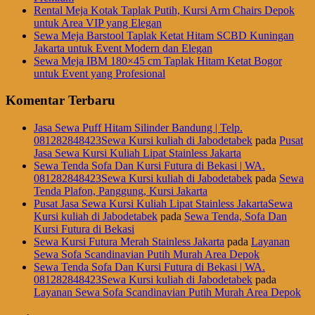
Rental Meja Kotak Taplak Putih, Kursi Arm Chairs Depok
untuk Area VIP yang Elegan
Sewa Meja Barstool Taplak Ketat Hitam SCBD Kuningan
Jakarta untuk Event Modern dan Elegan
Sewa Meja IBM 180×45 cm Taplak Hitam Ketat Bogor
untuk Event yang Profesional
Komentar Terbaru
Jasa Sewa Puff Hitam Silinder Bandung | Telp.
081282848423Sewa Kursi kuliah di Jabodetabek
pada
Pusat
Jasa Sewa Kursi Kuliah Lipat Stainless Jakarta
Sewa Tenda Sofa Dan Kursi Futura di Bekasi | WA.
081282848423Sewa Kursi kuliah di Jabodetabek
pada
Sewa
Tenda Plafon, Panggung, Kursi Jakarta
Pusat Jasa Sewa Kursi Kuliah Lipat Stainless JakartaSewa
Kursi kuliah di Jabodetabek
pada
Sewa Tenda, Sofa Dan
Kursi Futura di Bekasi
Sewa Kursi Futura Merah Stainless Jakarta
pada
Layanan
Sewa Sofa Scandinavian Putih Murah Area Depok
Sewa Tenda Sofa Dan Kursi Futura di Bekasi | WA.
081282848423Sewa Kursi kuliah di Jabodetabek
pada
Layanan Sewa Sofa Scandinavian Putih Murah Area Depok