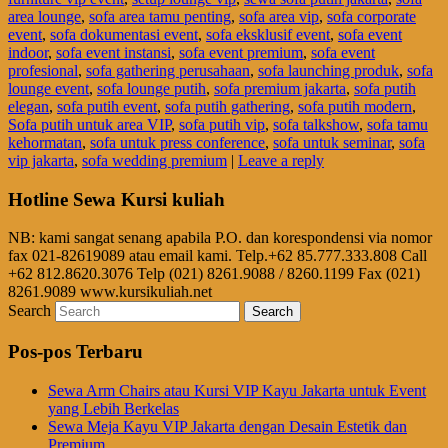
area lounge
,
sofa area tamu penting
,
sofa area vip
,
sofa corporate
event
,
sofa dokumentasi event
,
sofa eksklusif event
,
sofa event
indoor
,
sofa event instansi
,
sofa event premium
,
sofa event
profesional
,
sofa gathering perusahaan
,
sofa launching produk
,
sofa
lounge event
,
sofa lounge putih
,
sofa premium jakarta
,
sofa putih
elegan
,
sofa putih event
,
sofa putih gathering
,
sofa putih modern
,
Sofa putih untuk area VIP
,
sofa putih vip
,
sofa talkshow
,
sofa tamu
kehormatan
,
sofa untuk press conference
,
sofa untuk seminar
,
sofa
vip jakarta
,
sofa wedding premium
|
Leave a reply
Hotline Sewa Kursi kuliah
NB: kami sangat senang apabila P.O. dan korespondensi via nomor
fax 021-82619089 atau email kami. Telp.+62 85.777.333.808 Call
+62 812.8620.3076 Telp (021) 8261.9088 / 8260.1199 Fax (021)
8261.9089 www.kursikuliah.net
Search
Pos-pos Terbaru
Sewa Arm Chairs atau Kursi VIP Kayu Jakarta untuk Event
yang Lebih Berkelas
Sewa Meja Kayu VIP Jakarta dengan Desain Estetik dan
Premium