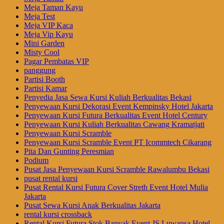
Meja Taman Kayu
Meja Test
Meja VIP Kaca
Meja Vip Kayu
Mini Garden
Misty Cool
Pagar Pembatas VIP
panggung
Partisi Booth
Partisi Kamar
Penyedia Jasa Sewa Kursi Kuliah Berkualitas Bekasi
Penyewaan Kursi Dekorasi Event Kempinsky Hotel Jakarta
Penyewaan Kursi Futura Berkualitas Event Hotel Century
Penyewaan Kursi Kuliah Berkualitas Cawang Kramatjati
Penyewaan Kursi Scramble
Penyewaan Kursi Scramble Event PT Icommtech Cikarang
Pita Dan Gunting Peresmian
Podium
Pusat Jasa Penyewaan Kursi Scramble Rawalumbu Bekasi
pusat rental kursi
Pusat Rental Kursi Futura Cover Streth Event Hotel Mulia
Jakarta
Pusat Sewa Kursi Anak Berkualitas Jakarta
rental kursi crossback
Rental Kursi Futura Stok Banyak Event JS Luwansa Hotel