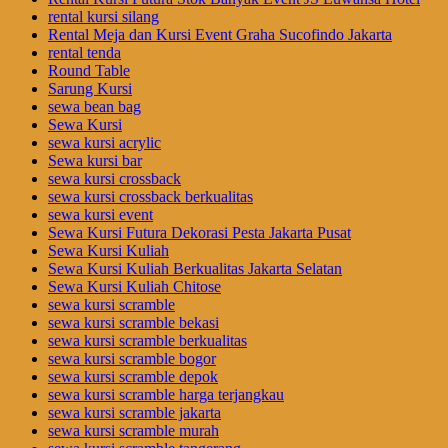
rental kursi silang
Rental Meja dan Kursi Event Graha Sucofindo Jakarta
rental tenda
Round Table
Sarung Kursi
sewa bean bag
Sewa Kursi
sewa kursi acrylic
Sewa kursi bar
sewa kursi crossback
sewa kursi crossback berkualitas
sewa kursi event
Sewa Kursi Futura Dekorasi Pesta Jakarta Pusat
Sewa Kursi Kuliah
Sewa Kursi Kuliah Berkualitas Jakarta Selatan
Sewa Kursi Kuliah Chitose
sewa kursi scramble
sewa kursi scramble bekasi
sewa kursi scramble berkualitas
sewa kursi scramble bogor
sewa kursi scramble depok
sewa kursi scramble harga terjangkau
sewa kursi scramble jakarta
sewa kursi scramble murah