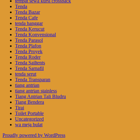
tempat sewa kursi crossback
Tenda
Tenda Bazar
Tenda Cafe
tenda hanggar
Tenda Kerucut
Tenda Konvensional
Tenda Parasol
Tenda Plafon
Tenda Proyek
Tenda Roder
Tenda Sailtents
Tenda Sarnafil
tenda serut
Tenda Transparan
tiang antrian
tiang antrian stainless
Tiang Antrian Tali Bludru
Tiang Bendera
Tirai
Toilet Portable
Uncategorized
wa meja bulat
Proudly powered by WordPress