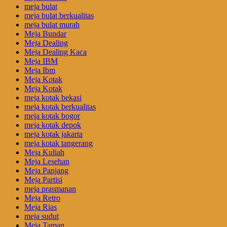
meja bulat
meja bulat berkualitas
meja bulat murah
Meja Bundar
Meja Dealing
Meja Dealing Kaca
Meja IBM
Meja Ibm
Meja Kotak
Meja Kotak
meja kotak bekasi
meja kotak berkualitas
meja kotak bogor
meja kotak depok
meja kotak jakarta
meja kotak tangerang
Meja Kuliah
Meja Lesehan
Meja Panjang
Meja Partisi
meja prasmanan
Meja Retro
Meja Rias
meja sudut
Meja Taman