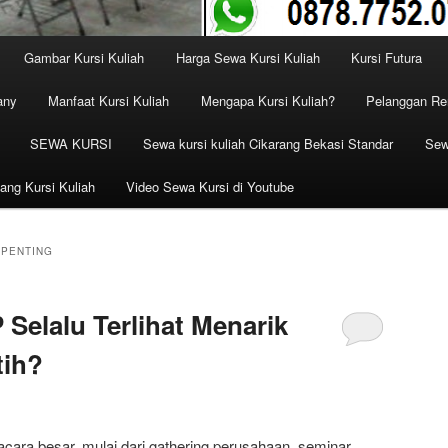
Gambar Kursi Kuliah
Harga Sewa Kursi Kuliah
Kursi Futura
any
Manfaat Kursi Kuliah
Mengapa Kursi Kuliah?
Pelanggan Ren
SEWA KURSI
Sewa kursi kuliah Cikarang Bekasi Standar
Sew
ang Kursi Kuliah
Video Sewa Kursi di Youtube
 PENTING
 Selalu Terlihat Menarik
tih?
cara besar, mulai dari gathering perusahaan, seminar,