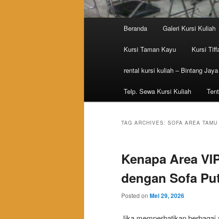
Main menu
Beranda
Galeri Kursi Kuliah
Skip to primary content
Skip to secondary content
Kursi Taman Kayu
Kursi Tiff
rental kursi kuliah – Bintang Jaya
Telp. Sewa Kursi Kuliah
Tent
TAG ARCHIVES:
SOFA AREA TAMU
Kenapa Area VIP
dengan Sofa Pu
Posted on
Mei 29, 2026
Jika memperhatikan berbagai a