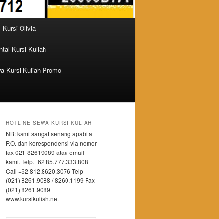
Kursi Olivia
tal Kursi Kuliah
a Kursi Kuliah Promo
HOTLINE SEWA KURSI KULIAH
NB: kami sangat senang apabila
P.O. dan korespondensi via nomor
fax 021-82619089 atau email
kami. Telp.+62 85.777.333.808
Call +62 812.8620.3076 Telp
(021) 8261.9088 / 8260.1199 Fax
(021) 8261.9089
www.kursikuliah.net