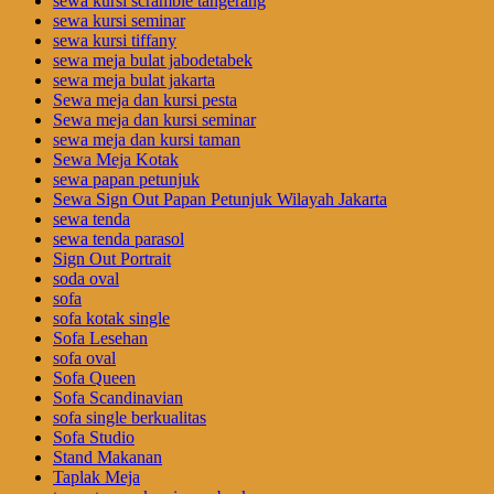
sewa kursi scramble tangerang
sewa kursi seminar
sewa kursi tiffany
sewa meja bulat jabodetabek
sewa meja bulat jakarta
Sewa meja dan kursi pesta
Sewa meja dan kursi seminar
sewa meja dan kursi taman
Sewa Meja Kotak
sewa papan petunjuk
Sewa Sign Out Papan Petunjuk Wilayah Jakarta
sewa tenda
sewa tenda parasol
Sign Out Portrait
soda oval
sofa
sofa kotak single
Sofa Lesehan
sofa oval
Sofa Queen
Sofa Scandinavian
sofa single berkualitas
Sofa Studio
Stand Makanan
Taplak Meja