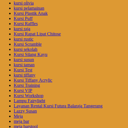
kursi olivia
kursi pelamainan
Kursi Plastik Anak
Kursi Puff
Kursi Raffles
kursi raja
Kursi Rapat Lipat Chitose
kursi rustic
Kursi Scramble
kursi sekolah
Kursi Silang Kayu
kursi susun
kursi taman
Kursi Test
kursi tiffany
Kursi Tiffany Acrylic
Kursi Training
Kursi VIP
Kursi Workshop
Lampu Fairylight
Layanan Rental Kursi Futura Balaraja Tangerang
Lazzy Susan
Meja
meja bar
meja barstool