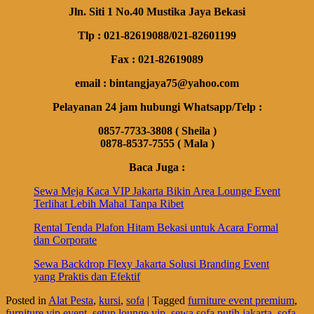
Jln. Siti 1 No.40 Mustika Jaya Bekasi
Tlp : 021-82619088/021-82601199
Fax : 021-82619089
email : bintangjaya75@yahoo.com
Pelayanan 24 jam hubungi Whatsapp/Telp :
0857-7733-3808 ( Sheila )
0878-8537-7555 ( Mala )
Baca Juga :
Sewa Meja Kaca VIP Jakarta Bikin Area Lounge Event
Terlihat Lebih Mahal Tanpa Ribet
Rental Tenda Plafon Hitam Bekasi untuk Acara Formal
dan Corporate
Sewa Backdrop Flexy Jakarta Solusi Branding Event
yang Praktis dan Efektif
Posted in
Alat Pesta
,
kursi
,
sofa
|
Tagged
furniture event premium
,
furniture vip event
,
setup lounge vip
,
sewa sofa putih jakarta
,
sofa