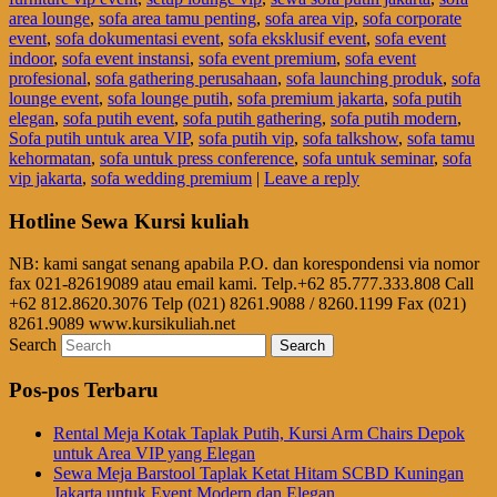
area lounge
,
sofa area tamu penting
,
sofa area vip
,
sofa corporate
event
,
sofa dokumentasi event
,
sofa eksklusif event
,
sofa event
indoor
,
sofa event instansi
,
sofa event premium
,
sofa event
profesional
,
sofa gathering perusahaan
,
sofa launching produk
,
sofa
lounge event
,
sofa lounge putih
,
sofa premium jakarta
,
sofa putih
elegan
,
sofa putih event
,
sofa putih gathering
,
sofa putih modern
,
Sofa putih untuk area VIP
,
sofa putih vip
,
sofa talkshow
,
sofa tamu
kehormatan
,
sofa untuk press conference
,
sofa untuk seminar
,
sofa
vip jakarta
,
sofa wedding premium
|
Leave a reply
Hotline Sewa Kursi kuliah
NB: kami sangat senang apabila P.O. dan korespondensi via nomor
fax 021-82619089 atau email kami. Telp.+62 85.777.333.808 Call
+62 812.8620.3076 Telp (021) 8261.9088 / 8260.1199 Fax (021)
8261.9089 www.kursikuliah.net
Search
Pos-pos Terbaru
Rental Meja Kotak Taplak Putih, Kursi Arm Chairs Depok
untuk Area VIP yang Elegan
Sewa Meja Barstool Taplak Ketat Hitam SCBD Kuningan
Jakarta untuk Event Modern dan Elegan