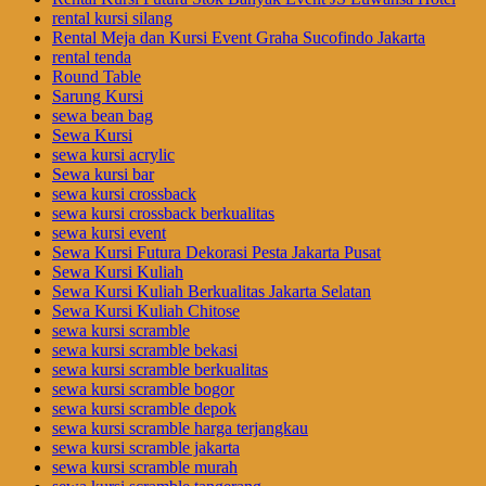
rental kursi silang
Rental Meja dan Kursi Event Graha Sucofindo Jakarta
rental tenda
Round Table
Sarung Kursi
sewa bean bag
Sewa Kursi
sewa kursi acrylic
Sewa kursi bar
sewa kursi crossback
sewa kursi crossback berkualitas
sewa kursi event
Sewa Kursi Futura Dekorasi Pesta Jakarta Pusat
Sewa Kursi Kuliah
Sewa Kursi Kuliah Berkualitas Jakarta Selatan
Sewa Kursi Kuliah Chitose
sewa kursi scramble
sewa kursi scramble bekasi
sewa kursi scramble berkualitas
sewa kursi scramble bogor
sewa kursi scramble depok
sewa kursi scramble harga terjangkau
sewa kursi scramble jakarta
sewa kursi scramble murah