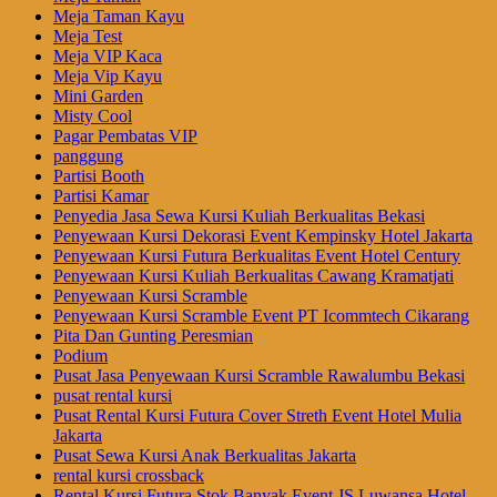
Meja Taman Kayu
Meja Test
Meja VIP Kaca
Meja Vip Kayu
Mini Garden
Misty Cool
Pagar Pembatas VIP
panggung
Partisi Booth
Partisi Kamar
Penyedia Jasa Sewa Kursi Kuliah Berkualitas Bekasi
Penyewaan Kursi Dekorasi Event Kempinsky Hotel Jakarta
Penyewaan Kursi Futura Berkualitas Event Hotel Century
Penyewaan Kursi Kuliah Berkualitas Cawang Kramatjati
Penyewaan Kursi Scramble
Penyewaan Kursi Scramble Event PT Icommtech Cikarang
Pita Dan Gunting Peresmian
Podium
Pusat Jasa Penyewaan Kursi Scramble Rawalumbu Bekasi
pusat rental kursi
Pusat Rental Kursi Futura Cover Streth Event Hotel Mulia
Jakarta
Pusat Sewa Kursi Anak Berkualitas Jakarta
rental kursi crossback
Rental Kursi Futura Stok Banyak Event JS Luwansa Hotel