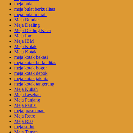
meja bulat
meja bulat berkualitas
meja bulat murah
Meja Bundar
Meja Dealing
Meja Dealing Kaca
Meja Ibm
Meja IBM
Meja Kotak
Meja Kotak
meja kotak bekasi
meja kotak berkualitas
meja kotak bogor
meja kotak depok
meja kotak jakarta
meja kotak tangerang
Meja Kuliah
Meja Lesehan
Meja Panjang
Meja Partisi
meja prasmanan
Meja Retro
Meja Rias
meja sudut
Meja Taman