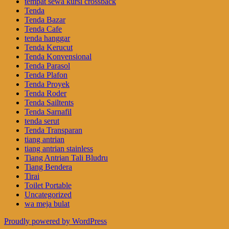
tempat sewa kursi crossback
Tenda
Tenda Bazar
Tenda Cafe
tenda hanggar
Tenda Kerucut
Tenda Konvensional
Tenda Parasol
Tenda Plafon
Tenda Proyek
Tenda Roder
Tenda Sailtents
Tenda Sarnafil
tenda serut
Tenda Transparan
tiang antrian
tiang antrian stainless
Tiang Antrian Tali Bludru
Tiang Bendera
Tirai
Toilet Portable
Uncategorized
wa meja bulat
Proudly powered by WordPress