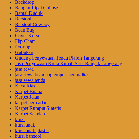
Backdrop
Bangku Lipat Chitose
Bantal Duduk
Barstool
Barstool Cowboy
Bean Bag
Cover Kursi
Flip Chart
flooring
Gubukan
Gudang Penyewaan Tenda Plafon Tangerang
Jasa Penyewaan Kursi Kuliah Stok Banyak Tangerang
jasa sewa
jasa sewa bean bag empuk berkualitas
jasa sewa tenda
Kaca Rias
Karpet Buana
Karpet Jalan
karpet permadani
Karpet Rumput Sintetis
Karpet Sajadah
kursi
kursi anak
kursi anak plastik
kursi barstool