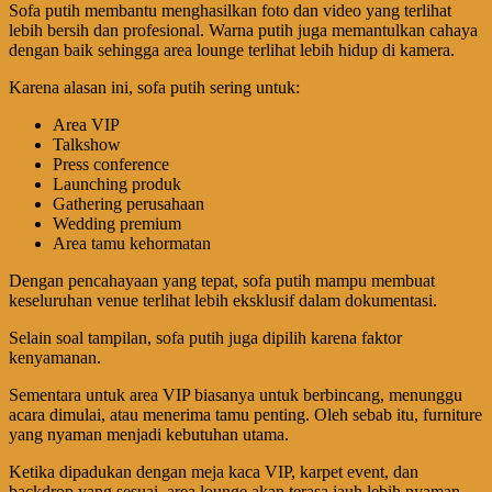
Sofa putih membantu menghasilkan foto dan video yang terlihat
lebih bersih dan profesional. Warna putih juga memantulkan cahaya
dengan baik sehingga area lounge terlihat lebih hidup di kamera.
Karena alasan ini, sofa putih sering untuk:
Area VIP
Talkshow
Press conference
Launching produk
Gathering perusahaan
Wedding premium
Area tamu kehormatan
Dengan pencahayaan yang tepat, sofa putih mampu membuat
keseluruhan venue terlihat lebih eksklusif dalam dokumentasi.
Selain soal tampilan, sofa putih juga dipilih karena faktor
kenyamanan.
Sementara untuk area VIP biasanya untuk berbincang, menunggu
acara dimulai, atau menerima tamu penting. Oleh sebab itu, furniture
yang nyaman menjadi kebutuhan utama.
Ketika dipadukan dengan meja kaca VIP, karpet event, dan
backdrop yang sesuai, area lounge akan terasa jauh lebih nyaman