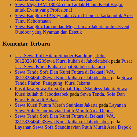
Sewa Meja IBM 180×45 cm Taplak Hitam Ketat Bogor
untuk Event yang Profesional
Sewa Bangku VIP Kayu atau Arm Chairs Jakarta untuk Area
Tamu Kehormatan
Sewa Bangku Taman dan Meja Taman Jakarta untuk Event
Outdoor yang Nyaman dan Estetik
Komentar Terbaru
Jasa Sewa Puff Hitam Silinder Bandung | Telp.
081282848423Sewa Kursi kuliah di Jabodetabek
pada
Pusat
Jasa Sewa Kursi Kuliah Lipat Stainless Jakarta
Sewa Tenda Sofa Dan Kursi Futura di Bekasi | WA.
081282848423Sewa Kursi kuliah di Jabodetabek
pada
Sewa
Tenda Plafon, Panggung, Kursi Jakarta
Pusat Jasa Sewa Kursi Kuliah Lipat Stainless JakartaSewa
Kursi kuliah di Jabodetabek
pada
Sewa Tenda, Sofa Dan
Kursi Futura di Bekasi
Sewa Kursi Futura Merah Stainless Jakarta
pada
Layanan
Sewa Sofa Scandinavian Putih Murah Area Depok
Sewa Tenda Sofa Dan Kursi Futura di Bekasi | WA.
081282848423Sewa Kursi kuliah di Jabodetabek
pada
Layanan Sewa Sofa Scandinavian Putih Murah Area Depok