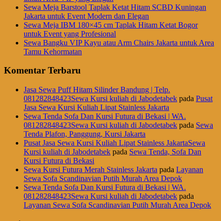
Sewa Meja Barstool Taplak Ketat Hitam SCBD Kuningan
Jakarta untuk Event Modern dan Elegan
Sewa Meja IBM 180×45 cm Taplak Hitam Ketat Bogor
untuk Event yang Profesional
Sewa Bangku VIP Kayu atau Arm Chairs Jakarta untuk Area
Tamu Kehormatan
Komentar Terbaru
Jasa Sewa Puff Hitam Silinder Bandung | Telp.
081282848423Sewa Kursi kuliah di Jabodetabek
pada
Pusat
Jasa Sewa Kursi Kuliah Lipat Stainless Jakarta
Sewa Tenda Sofa Dan Kursi Futura di Bekasi | WA.
081282848423Sewa Kursi kuliah di Jabodetabek
pada
Sewa
Tenda Plafon, Panggung, Kursi Jakarta
Pusat Jasa Sewa Kursi Kuliah Lipat Stainless JakartaSewa
Kursi kuliah di Jabodetabek
pada
Sewa Tenda, Sofa Dan
Kursi Futura di Bekasi
Sewa Kursi Futura Merah Stainless Jakarta
pada
Layanan
Sewa Sofa Scandinavian Putih Murah Area Depok
Sewa Tenda Sofa Dan Kursi Futura di Bekasi | WA.
081282848423Sewa Kursi kuliah di Jabodetabek
pada
Layanan Sewa Sofa Scandinavian Putih Murah Area Depok