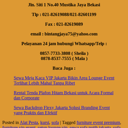
Jln. Siti 1 No.40 Mustika Jaya Bekasi
Tlp : 021-82619088/021-82601199
Fax : 021-82619089
email : bintangjaya75@yahoo.com
Pelayanan 24 jam hubungi Whatsapp/Telp :
0857-7733-3808 ( Sheila )
0878-8537-7555 ( Mala )
Baca Juga :
Sewa Meja Kaca VIP Jakarta Bikin Area Lounge Event
Terlihat Lebih Mahal Tanpa Ribet
Rental Tenda Plafon Hitam Bekasi untuk Acara Formal
dan Corporate
Sewa Backdrop Flexy Jakarta Solusi Branding Event
yang Praktis dan Efektif
Posted in
Alat Pesta
,
kursi
,
sofa
|
Tagged
furniture event premium
,
furniture vip event
,
setup lounge vip
,
sewa sofa putih jakarta
,
sofa