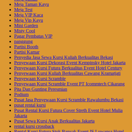
Meja Taman Kayu
Meja Test
Meja VIP Kaca
Meja Vip Kayu
Mini Garden
Misty Cool
Pagar Pembatas VIP
panggung
Partisi Booth
Partisi Kamar
Penyedia Jasa Sewa Kursi Kuliah Berkualitas Bekasi
Penyewaan Kursi Dekorasi Event Kempinsky Hotel Jakarta
Penyewaan Kursi Futura Berkualitas Event Hotel Century
Penyewaan Kursi Kuliah Berkualitas Cawang Kramatjati
Penyewaan Kursi Scramble
Penyewaan Kursi Scramble Event PT Icommtech Cikarang
Pita Dan Gunting Peresmian
Podium
Pusat Jasa Penyewaan Kursi Scramble Rawalumbu Bekasi
pusat rental kursi
Pusat Rental Kursi Futura Cover Streth Event Hotel Mulia
Jakarta
Pusat Sewa Kursi Anak Berkualitas Jakarta
rental kursi crossback
Rental Kursi Futura Stok Banyak Event JS Luwansa Hotel