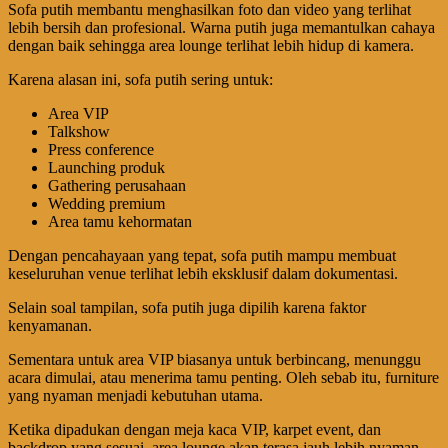
Sofa putih membantu menghasilkan foto dan video yang terlihat
lebih bersih dan profesional. Warna putih juga memantulkan cahaya
dengan baik sehingga area lounge terlihat lebih hidup di kamera.
Karena alasan ini, sofa putih sering untuk:
Area VIP
Talkshow
Press conference
Launching produk
Gathering perusahaan
Wedding premium
Area tamu kehormatan
Dengan pencahayaan yang tepat, sofa putih mampu membuat
keseluruhan venue terlihat lebih eksklusif dalam dokumentasi.
Selain soal tampilan, sofa putih juga dipilih karena faktor
kenyamanan.
Sementara untuk area VIP biasanya untuk berbincang, menunggu
acara dimulai, atau menerima tamu penting. Oleh sebab itu, furniture
yang nyaman menjadi kebutuhan utama.
Ketika dipadukan dengan meja kaca VIP, karpet event, dan
backdrop yang sesuai, area lounge akan terasa jauh lebih nyaman