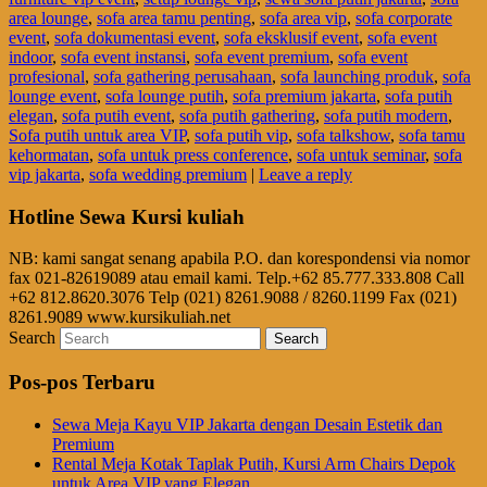
area lounge
,
sofa area tamu penting
,
sofa area vip
,
sofa corporate
event
,
sofa dokumentasi event
,
sofa eksklusif event
,
sofa event
indoor
,
sofa event instansi
,
sofa event premium
,
sofa event
profesional
,
sofa gathering perusahaan
,
sofa launching produk
,
sofa
lounge event
,
sofa lounge putih
,
sofa premium jakarta
,
sofa putih
elegan
,
sofa putih event
,
sofa putih gathering
,
sofa putih modern
,
Sofa putih untuk area VIP
,
sofa putih vip
,
sofa talkshow
,
sofa tamu
kehormatan
,
sofa untuk press conference
,
sofa untuk seminar
,
sofa
vip jakarta
,
sofa wedding premium
|
Leave a reply
Hotline Sewa Kursi kuliah
NB: kami sangat senang apabila P.O. dan korespondensi via nomor
fax 021-82619089 atau email kami. Telp.+62 85.777.333.808 Call
+62 812.8620.3076 Telp (021) 8261.9088 / 8260.1199 Fax (021)
8261.9089 www.kursikuliah.net
Search
Pos-pos Terbaru
Sewa Meja Kayu VIP Jakarta dengan Desain Estetik dan
Premium
Rental Meja Kotak Taplak Putih, Kursi Arm Chairs Depok
untuk Area VIP yang Elegan