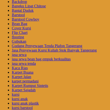
Backdrop
Bangku Lipat Chitose
Bantal Duduk
Barstool
Barstool Cowboy
Bean Bag
Cover Kursi
Flip Chart
flooring
Gubukan
Gudang Penyewaan Tenda Plafon Tangerang
Jasa Penyewaan Kursi Kuliah Stok Banyak Tangerang
jasa sewa
jasa sewa bean bag empuk berkualitas
jasa sewa tenda
Kaca Rias
Karpet Buana
Karpet Jalan
karpet permadani
Karpet Rumput Sintetis
Karpet Sajadah
kursi
kursi anak
kursi anak plastik
kursi barstool