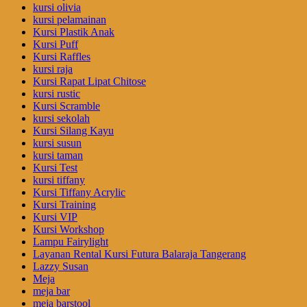
kursi olivia
kursi pelamainan
Kursi Plastik Anak
Kursi Puff
Kursi Raffles
kursi raja
Kursi Rapat Lipat Chitose
kursi rustic
Kursi Scramble
kursi sekolah
Kursi Silang Kayu
kursi susun
kursi taman
Kursi Test
kursi tiffany
Kursi Tiffany Acrylic
Kursi Training
Kursi VIP
Kursi Workshop
Lampu Fairylight
Layanan Rental Kursi Futura Balaraja Tangerang
Lazzy Susan
Meja
meja bar
meja barstool