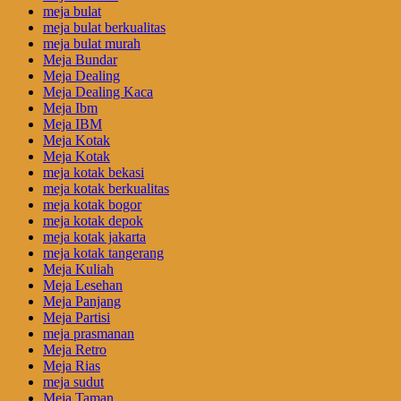
meja bulat
meja bulat berkualitas
meja bulat murah
Meja Bundar
Meja Dealing
Meja Dealing Kaca
Meja Ibm
Meja IBM
Meja Kotak
Meja Kotak
meja kotak bekasi
meja kotak berkualitas
meja kotak bogor
meja kotak depok
meja kotak jakarta
meja kotak tangerang
Meja Kuliah
Meja Lesehan
Meja Panjang
Meja Partisi
meja prasmanan
Meja Retro
Meja Rias
meja sudut
Meja Taman