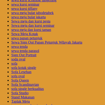
sewa kursi scramble tangerang
sewa kursi seminar
sewa kursi tiffany
sewa meja bulat jabodetabek
sewa meja bulat jakarta
Sewa meja dan kursi pesta
Sewa meja dan kursi seminar
sewa meja dan kursi taman
Sewa Meja Kotak
sewa papan petunjuk
Sewa Sign Out Papan Petunjuk Wilayah Jakarta
sewa tenda
sewa tenda parasol
Sign Out Portrait
soda oval
sofa
sofa kotak single
Sofa Lesehan
sofa oval
Sofa Queen
Sofa Scandinavian
sofa single berkualitas
Sofa Studio
Stand Makanan
Taplak Meja