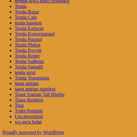
tempat sewa kursi crossback
Tenda
Tenda Bazar
Tenda Cafe
tenda hanggar
Tenda Kerucut
Tenda Konvensional
Tenda Parasol
Tenda Plafon
Tenda Proyek
Tenda Roder
Tenda Sailtents
Tenda Sarnafil
tenda serut
Tenda Transparan
tiang antrian
tiang antrian stainless
Tiang Antrian Tali Bludru
Tiang Bendera
Tirai
Toilet Portable
Uncategorized
wa meja bulat
Proudly powered by WordPress