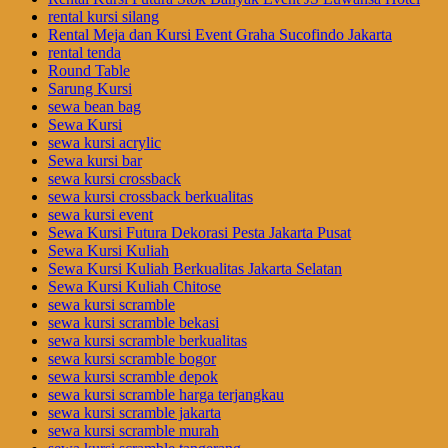
rental kursi silang
Rental Meja dan Kursi Event Graha Sucofindo Jakarta
rental tenda
Round Table
Sarung Kursi
sewa bean bag
Sewa Kursi
sewa kursi acrylic
Sewa kursi bar
sewa kursi crossback
sewa kursi crossback berkualitas
sewa kursi event
Sewa Kursi Futura Dekorasi Pesta Jakarta Pusat
Sewa Kursi Kuliah
Sewa Kursi Kuliah Berkualitas Jakarta Selatan
Sewa Kursi Kuliah Chitose
sewa kursi scramble
sewa kursi scramble bekasi
sewa kursi scramble berkualitas
sewa kursi scramble bogor
sewa kursi scramble depok
sewa kursi scramble harga terjangkau
sewa kursi scramble jakarta
sewa kursi scramble murah