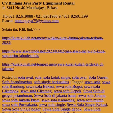
CV.Bintang Jaya Party Equipment Rental
Jl. Siti I No.40 Mustikajaya Bekasi
Tlp.021-82.619088 / 021-8261908.9 / 021-8260.1199
E-mail.
bintangjaya75@yahoo.com
Selain itu, Klik link>>>
https://kursikuliah.net/menyewakan-kursi-futura-jakarta-terbaru-
2023/
https://www.sewatenda.net/2023/03/02/jasa-sewa-meja-vip-kaca-
siap-kirim-jabodetabek/
https://kursikuliah.net/tempat-menyewa-kursi-kuliah-terdekat-di-
jakarta/
Posted in
soda oval
,
sofa
,
sofa kotak single
,
sofa oval
,
Sofa Queen
,
Sofa Scandinavian
,
sofa single berkualitas
|
Tagged
sewa sofa
,
sewa
sofa Bandung
,
sewa sofa Bekasi
,
sewa sofa Bogor
,
sewa sofa
Cikampek
,
sewa sofa Cikarang
,
sewa sofa Depok
,
Sewa Sofa di
grogol petamburan
,
Sewa Sofa di jakarta barat
,
sewa sofa Jakarta
,
sewa sofa Jakarta Pusat
,
sewa sofa Karawang
,
sewa sofa murah
,
sewa sofa Purwakarta
,
sewa sofa single
,
Sewa Sofa Single Bekasi
,
Sewa Sofa Single bogor
,
Sewa Sofa Single depok
,
Sewa Sofa