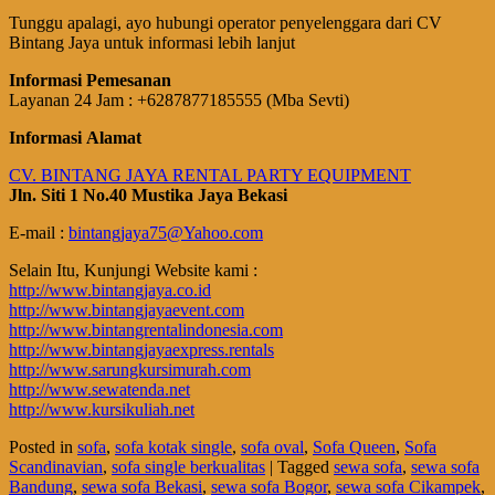
Tunggu apalagi, ayo hubungi operator penyelenggara dari CV
Bintang Jaya untuk informasi lebih lanjut
Informasi Pemesanan
Layanan 24 Jam : +6287877185555 (Mba Sevti)
Informasi Alamat
CV. BINTANG JAYA RENTAL PARTY EQUIPMENT
Jln. Siti 1 No.40 Mustika Jaya Bekasi
E-mail :
bintangjaya75@Yahoo.com
Selain Itu, Kunjungi Website kami :
http://www.bintangjaya.co.id
http://www.bintangjayaevent.com
http://www.bintangrentalindonesia.com
http://www.bintangjayaexpress.rentals
http://www.sarungkursimurah.com
http://www.sewatenda.net
http://www.kursikuliah.net
Posted in
sofa
,
sofa kotak single
,
sofa oval
,
Sofa Queen
,
Sofa
Scandinavian
,
sofa single berkualitas
|
Tagged
sewa sofa
,
sewa sofa
Bandung
,
sewa sofa Bekasi
,
sewa sofa Bogor
,
sewa sofa Cikampek
,