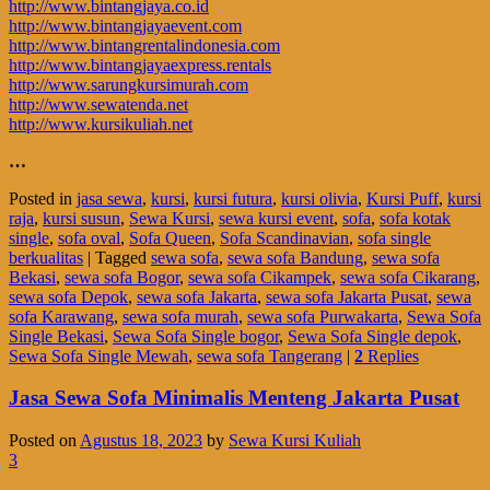
http://www.bintangjaya.co.id
http://www.bintangjayaevent.com
http://www.bintangrentalindonesia.com
http://www.bintangjayaexpress.rentals
http://www.sarungkursimurah.com
http://www.sewatenda.net
http://www.kursikuliah.net
…
Posted in
jasa sewa
,
kursi
,
kursi futura
,
kursi olivia
,
Kursi Puff
,
kursi
raja
,
kursi susun
,
Sewa Kursi
,
sewa kursi event
,
sofa
,
sofa kotak
single
,
sofa oval
,
Sofa Queen
,
Sofa Scandinavian
,
sofa single
berkualitas
|
Tagged
sewa sofa
,
sewa sofa Bandung
,
sewa sofa
Bekasi
,
sewa sofa Bogor
,
sewa sofa Cikampek
,
sewa sofa Cikarang
,
sewa sofa Depok
,
sewa sofa Jakarta
,
sewa sofa Jakarta Pusat
,
sewa
sofa Karawang
,
sewa sofa murah
,
sewa sofa Purwakarta
,
Sewa Sofa
Single Bekasi
,
Sewa Sofa Single bogor
,
Sewa Sofa Single depok
,
Sewa Sofa Single Mewah
,
sewa sofa Tangerang
|
2
Replies
Jasa Sewa Sofa Minimalis Menteng Jakarta Pusat
Posted on
Agustus 18, 2023
by
Sewa Kursi Kuliah
3