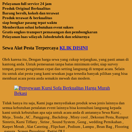
Pelayanan full service 24 jam
Produk Original Berkualitas
Barang bersih, kokoh dan terawat
Produk terawat & berkualitas
siap bongkar pasang tepat waktu
Memberikan solusi kebutuhan event sukses
Gratis ongkos transport pemasangan dan pembongkaran
Pelayanan luas wilayah Jabodetabek dan sekitarnya
Sewa Alat Pesta Terpercaya
KLIK DISINI
Oleh karena itu, Dengan harga sewa yang cukup terjangkau, yang pasti aman di
kantong anda. Untuk pemesanan tanpa batas minimum order, siap survey
tempat, proses pengiriman cepat dan setting langsung di tempat acara. Selain
itu untuk alat pesta yang kami sewakan juga tersedia banyak pilihan yang bisa
membuat acara pesta anda semakin mewah dan modern.
Tidak hanya itu saja, Kami juga menyediakan produk sewa jenis lainnya dan
semua kebutuhan peralatan event lainnya bisa konsultasi langsung kepada
kami untuk kebutuhan apa saja untuk acara anda di antaranya Sewa Kursi ,
Meja , Tenda , AC , Panggung , Backdrop , Misty cool , Dekorasi Pesta, Rumput
Sintetis, Kursi Tiffany , Sirine , Sound System , Gong , wedding Pernikahan ,
Karpet Merah , Alat Catering , Flipchart , Podium , Lampu , Bean Bag , Flooring
, gapura , Screen Proyektor , Partisi DLL