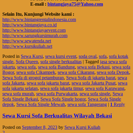
E-mail :
bintangjaya75@Yahoo.com
Selain Itu, Kunjungi Website kami :
http://www.bintangrentalindonesia.com
http://www.bintangjaya.co.id
http://www.bintangjayaevent.com
http://www.sarungkursimurah.com
http://www.sewatenda.net
http://www.kursikuliah.net
Posted in
Sewa Kursi
,
sewa kursi event
,
soda oval
,
sofa
,
sofa kotak
single
,
Sofa Queen
,
sofa single berkualitas
|
Tagged
jasa sewa sofa
jakarta
,
sewa sofa
,
sewa sofa Bandung
,
sewa sofa Bekasi
,
sewa sofa
Bogor
,
sewa sofa Cikampek
,
sewa sofa Cikarang
,
sewa sofa Depok
,
Sewa Sofa di grogol petamburan
,
Sewa Sofa di jakarta barat
,
sewa
sofa Jakarta
,
sewa sofa jakarta barat
,
sewa sofa Jakarta Pusat
,
sewa
sofa jakarta selatan
,
sewa sofa jakarta timur
,
sewa sofa Karawang
,
sewa sofa murah
,
sewa sofa Purwakarta
,
sewa sofa single
,
Sewa
Sofa Single Bekasi
,
Sewa Sofa Single bogor
,
Sewa Sofa Single
depok
,
Sewa Sofa Single Mewah
,
sewa sofa Tangerang
|
1
Reply
Sewa Kursi Sofa Berkualitas Wilayah Bekasi
Posted on
September 8, 2023
by
Sewa Kursi Kuliah
2