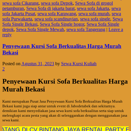
sewa sofa Cikarang
,
sewa sofa Depok
,
Sewa Sofa di grogol
petamburan
,
Sewa Sofa di jakarta barat
,
sewa sofa Jakarta
,
sewa
sofa Jakarta Pusat
,
sewa sofa Karawang
,
sewa sofa murah
,
sewa
sofa Purwakarta
,
sewa sofa scandinavian
,
sewa sofa single
,
Sewa
Sofa Single Bekasi
,
Sewa Sofa Single bogor
,
Sewa Sofa Single
depok
,
Sewa Sofa Single Mewah
,
sewa sofa Tangerang
|
Leave a
reply
Penyewaan Kursi Sofa Berkualitas Harga Murah
Bekasi
Posted on
Agustus 31, 2023
by
Sewa Kursi Kuliah
2
Penyewaan Kursi Sofa Berkualitas Harga
Murah Bekasi
Kami merupakan Pusat Jasa Penyewaan Kursi Sofa Berkualitas Harga Murah
Bekasi kami juga siap antar untuk event di Jabodetabek dan sekitarnya.
demikian kami menyediakan jasa sewa kursi sofa berkualitas serta siap untuk
melengkapi acara pesta yang akan di selenggarakan dengan menggunakan jasa
sewa kami.
 DI CV BINTANG JAYA RENTAL PARTY EQUIP