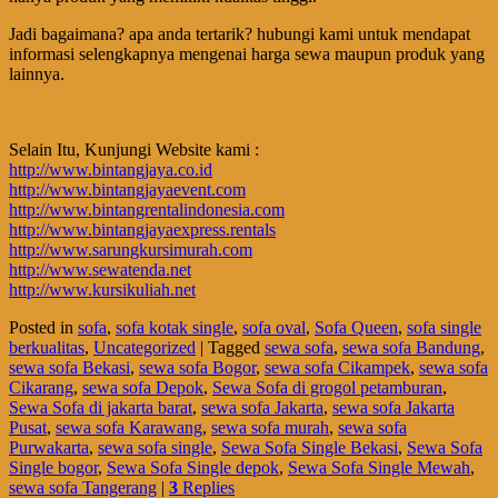
Jadi bagaimana? apa anda tertarik? hubungi kami untuk mendapat
informasi selengkapnya mengenai harga sewa maupun produk yang
lainnya.
Selain Itu, Kunjungi Website kami :
http://www.bintangjaya.co.id
http://www.bintangjayaevent.com
http://www.bintangrentalindonesia.com
http://www.bintangjayaexpress.rentals
http://www.sarungkursimurah.com
http://www.sewatenda.net
http://www.kursikuliah.net
Posted in
sofa
,
sofa kotak single
,
sofa oval
,
Sofa Queen
,
sofa single
berkualitas
,
Uncategorized
|
Tagged
sewa sofa
,
sewa sofa Bandung
,
sewa sofa Bekasi
,
sewa sofa Bogor
,
sewa sofa Cikampek
,
sewa sofa
Cikarang
,
sewa sofa Depok
,
Sewa Sofa di grogol petamburan
,
Sewa Sofa di jakarta barat
,
sewa sofa Jakarta
,
sewa sofa Jakarta
Pusat
,
sewa sofa Karawang
,
sewa sofa murah
,
sewa sofa
Purwakarta
,
sewa sofa single
,
Sewa Sofa Single Bekasi
,
Sewa Sofa
Single bogor
,
Sewa Sofa Single depok
,
Sewa Sofa Single Mewah
,
sewa sofa Tangerang
|
3
Replies