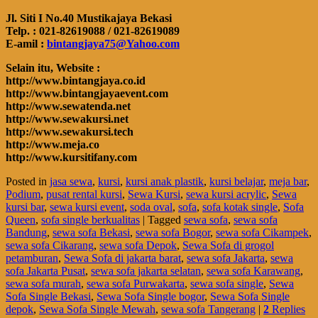
Jl. Siti I No.40 Mustikajaya Bekasi
Telp. : 021-82619088 / 021-82619089
E-amil :
bintangjaya75@Yahoo.com
Selain itu, Website :
http://www.bintangjaya.co.id
http://www.bintangjayaevent.com
http://www.sewatenda.net
http://www.sewakursi.net
http://www.sewakursi.tech
http://www.meja.co
http://www.kursitifany.com
Posted in
jasa sewa
,
kursi
,
kursi anak plastik
,
kursi belajar
,
meja bar
,
Podium
,
pusat rental kursi
,
Sewa Kursi
,
sewa kursi acrylic
,
Sewa
kursi bar
,
sewa kursi event
,
soda oval
,
sofa
,
sofa kotak single
,
Sofa
Queen
,
sofa single berkualitas
|
Tagged
sewa sofa
,
sewa sofa
Bandung
,
sewa sofa Bekasi
,
sewa sofa Bogor
,
sewa sofa Cikampek
,
sewa sofa Cikarang
,
sewa sofa Depok
,
Sewa Sofa di grogol
petamburan
,
Sewa Sofa di jakarta barat
,
sewa sofa Jakarta
,
sewa
sofa Jakarta Pusat
,
sewa sofa jakarta selatan
,
sewa sofa Karawang
,
sewa sofa murah
,
sewa sofa Purwakarta
,
sewa sofa single
,
Sewa
Sofa Single Bekasi
,
Sewa Sofa Single bogor
,
Sewa Sofa Single
depok
,
Sewa Sofa Single Mewah
,
sewa sofa Tangerang
|
2
Replies