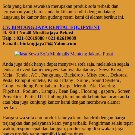
Sofa yang kami sewakan merupakan produk sofa terbaik dan
ternyaman yang harus anda buktikan sendiri dengan datang
langsung ke kantor dan gudang resmi kami di alamat berikut ini.
CV. BINTANG JAYA RENTAL EQUIPMENT
Jl. Siti I No.40 Mustikajaya Bekasi
Telp. : 021-82619088 / 021-82619089
E-mail : bintangjaya75@Yahoo.com
Anda juga tidak hanya dapat menyewa sofa saja, melainkan segala
jenis alat event kami menyewakannya diantaranya Sewa Kursi ,
Meja , Tenda , AC , Panggung , Backdrop , Misty cool , Dekorasi
Pesta, Rumput Sintetis, Kursi Tiffany , Sirine , Sound System ,
Gong , wedding Pernikahan , Karpet Merah , Alat Catering ,
Flipchart , Podium , Lampu , Bean Bag , Flooring , gapura , Screen
Proyektor , Partisi DLL hubungi kami untuk kebutuhan acara anda
atau bisa juga kunjungi kantor kami dengan membawa alamat
berikut:
Harga sewa sofa dan produk lainnya kami bandrol dengan harga
terjangkau dan pelayanan kami yang terbaik. Pengiriman selalu tepat
waktu, respon cepat dan tanggap, produk yang di sewakan juga
hanya produk yang memiliki kualitas tinggi.