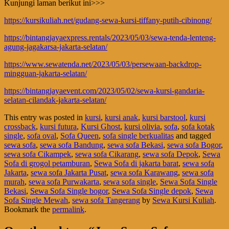
Kunjungi laman berikut ini>>>
https://kursikuliah.net/gudang-sewa-kursi-tiffany-putih-cibinong/
https://bintangjayaexpress.rentals/2023/05/03/sewa-tenda-lenteng-
agung-jagakarsa-jakarta-selatan/
https://www.sewatenda.net/2023/05/03/persewaan-backdrop-
mingguan-jakarta-selatan/
https://bintangjayaevent.com/2023/05/02/sewa-kursi-gandaria-
selatan-cilandak-jakarta-selatan/
This entry was posted in
kursi
,
kursi anak
,
kursi barstool
,
kursi
crossback
,
kursi futura
,
Kursi Ghost
,
kursi olivia
,
sofa
,
sofa kotak
single
,
sofa oval
,
Sofa Queen
,
sofa single berkualitas
and tagged
sewa sofa
,
sewa sofa Bandung
,
sewa sofa Bekasi
,
sewa sofa Bogor
,
sewa sofa Cikampek
,
sewa sofa Cikarang
,
sewa sofa Depok
,
Sewa
Sofa di grogol petamburan
,
Sewa Sofa di jakarta barat
,
sewa sofa
Jakarta
,
sewa sofa Jakarta Pusat
,
sewa sofa Karawang
,
sewa sofa
murah
,
sewa sofa Purwakarta
,
sewa sofa single
,
Sewa Sofa Single
Bekasi
,
Sewa Sofa Single bogor
,
Sewa Sofa Single depok
,
Sewa
Sofa Single Mewah
,
sewa sofa Tangerang
by
Sewa Kursi Kuliah
.
Bookmark the
permalink
.