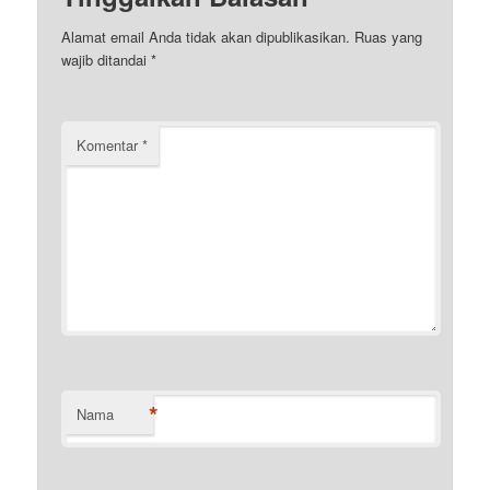
Alamat email Anda tidak akan dipublikasikan.
Ruas yang
wajib ditandai
*
Komentar
*
*
Nama