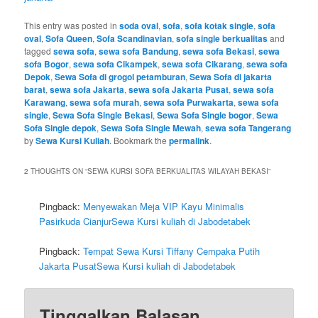
This entry was posted in
soda oval
,
sofa
,
sofa kotak single
,
sofa
oval
,
Sofa Queen
,
Sofa Scandinavian
,
sofa single berkualitas
and
tagged
sewa sofa
,
sewa sofa Bandung
,
sewa sofa Bekasi
,
sewa
sofa Bogor
,
sewa sofa Cikampek
,
sewa sofa Cikarang
,
sewa sofa
Depok
,
Sewa Sofa di grogol petamburan
,
Sewa Sofa di jakarta
barat
,
sewa sofa Jakarta
,
sewa sofa Jakarta Pusat
,
sewa sofa
Karawang
,
sewa sofa murah
,
sewa sofa Purwakarta
,
sewa sofa
single
,
Sewa Sofa Single Bekasi
,
Sewa Sofa Single bogor
,
Sewa
Sofa Single depok
,
Sewa Sofa Single Mewah
,
sewa sofa Tangerang
by
Sewa Kursi Kuliah
. Bookmark the
permalink
.
2 THOUGHTS ON “
SEWA KURSI SOFA BERKUALITAS WILAYAH BEKASI
”
Pingback:
Menyewakan Meja VIP Kayu Minimalis
Pasirkuda CianjurSewa Kursi kuliah di Jabodetabek
Pingback:
Tempat Sewa Kursi Tiffany Cempaka Putih
Jakarta PusatSewa Kursi kuliah di Jabodetabek
Tinggalkan Balasan