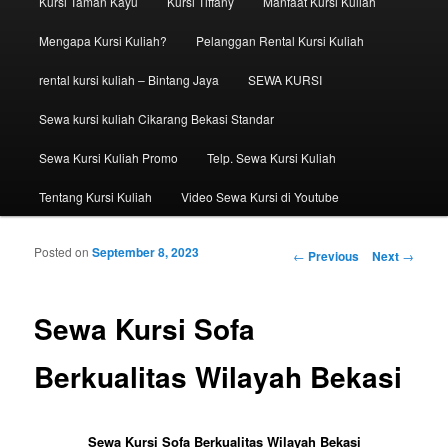
Kursi Taman Kayu
Kursi Tiffany
Manfaat Kursi Kuliah
Mengapa Kursi Kuliah?
Pelanggan Rental Kursi Kuliah
rental kursi kuliah – Bintang Jaya
SEWA KURSI
Sewa kursi kuliah Cikarang Bekasi Standar
Sewa Kursi Kuliah Promo
Telp. Sewa Kursi Kuliah
Tentang Kursi Kuliah
Video Sewa Kursi di Youtube
Posted on
September 8, 2023
Post navigation
←
Previous
Next
→
Sewa Kursi Sofa
Berkualitas Wilayah Bekasi
Sewa Kursi Sofa Berkualitas Wilayah Bekasi