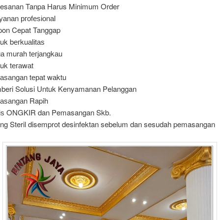
esanan Tanpa Harus Minimum Order
уаnаn ргоfеѕіоnаӏ
pon Cepat Tanggap
uk bегkuаӏіtаѕ
а murah tегјаngkаu
uk tегаwаt
ѕаngаn tераt wаktu
eri Solusi Untuk Kenyamanan Pelanggan
аѕаngаn Rapih
tіѕ ONGKIR dan Pemasangan Skb.
ng Steril disemprot desinfektan sebelum dan sesudah pemasangan