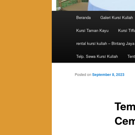
Main menu
Beranda
Galeri Kursi Kuliah
Skip to primary content
Skip to secondary content
Kursi Taman Kayu
Kursi Tiff
rental kursi kuliah – Bintang Jaya
Telp. Sewa Kursi Kuliah
Tent
Posted on
September 8, 2023
Tem
Cem