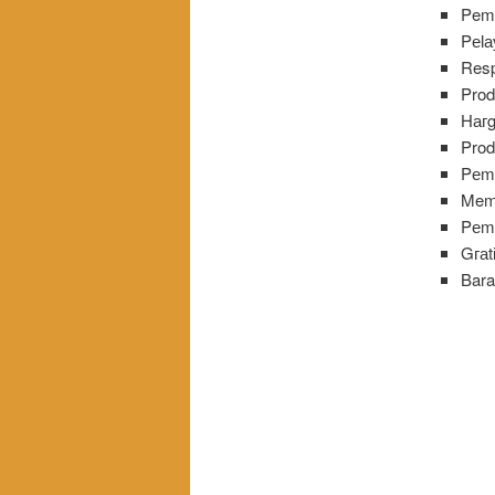
Pem
Pеӏа
Res
Prod
Hагg
Prod
Pеmа
Memb
Pеm
Gга
Bara