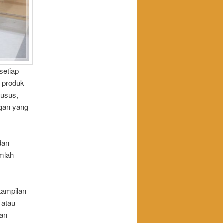
setiap
 produk
husus,
ngan yang
dan
umlah
tampilan
 atau
dan