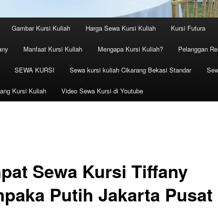
Gambar Kursi Kuliah
Harga Sewa Kursi Kuliah
Kursi Futura
any
Manfaat Kursi Kuliah
Mengapa Kursi Kuliah?
Pelanggan Ren
SEWA KURSI
Sewa kursi kuliah Cikarang Bekasi Standar
Sew
ang Kursi Kuliah
Video Sewa Kursi di Youtube
pat Sewa Kursi Tiffany
paka Putih Jakarta Pusat