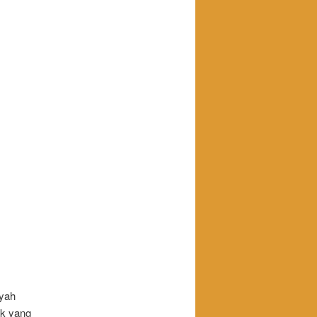
ayah
uk yang