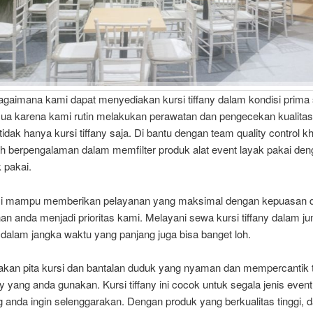
agaimana kami dapat menyediakan kursi tiffany dalam kondisi prima 
ua karena kami rutin melakukan perawatan dan pengecekan kualitas
 tidak hanya kursi tiffany saja. Di bantu dengan team quality control k
h berpengalaman dalam memfilter produk alat event layak pakai de
k pakai.
mi mampu memberikan pelayanan yang maksimal dengan kepuasan 
 anda menjadi prioritas kami. Melayani sewa kursi tiffany dalam j
dalam jangka waktu yang panjang juga bisa banget loh.
akan pita kursi dan bantalan duduk yang nyaman dan mempercantik 
any yang anda gunakan. Kursi tiffany ini cocok untuk segala jenis event
 anda ingin selenggarakan. Dengan produk yang berkualitas tinggi, 