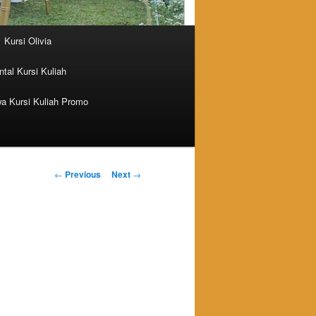
Kursi Olivia
tal Kursi Kuliah
a Kursi Kuliah Promo
Post navigation
←
Previous
Next
→