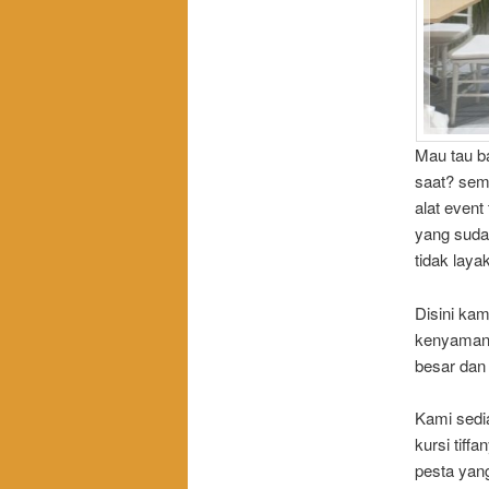
Mau tau b
saat? sem
alat event
yang suda
tidak laya
Disini ka
kenyamanan
besar dan 
Kami sedi
kursi tiff
pesta yang