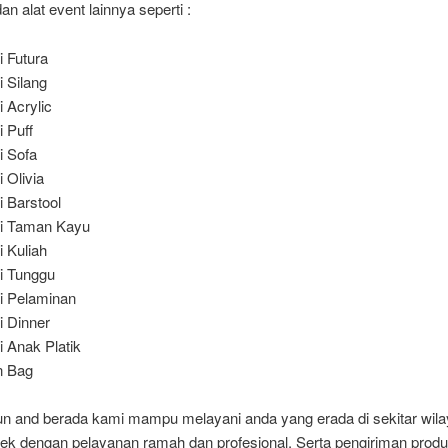
n alat event lainnya seperti :
i Futura
i Silang
i Acrylic
i Puff
i Sofa
i Olivia
i Barstool
i Taman Kayu
i Kuliah
i Tunggu
i Pelaminan
i Dinner
i Anak Platik
n Bag
n and berada kami mampu melayani anda yang erada di sekitar wil
ek dengan pelayanan ramah dan profesional. Serta pengiriman prod