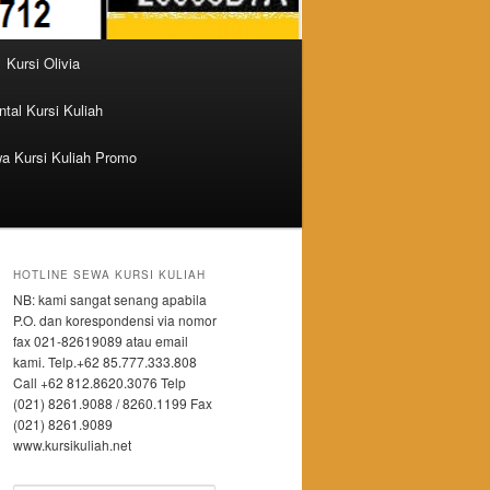
Kursi Olivia
tal Kursi Kuliah
a Kursi Kuliah Promo
HOTLINE SEWA KURSI KULIAH
NB: kami sangat senang apabila
P.O. dan korespondensi via nomor
fax 021-82619089 atau email
kami. Telp.+62 85.777.333.808
Call +62 812.8620.3076 Telp
(021) 8261.9088 / 8260.1199 Fax
(021) 8261.9089
www.kursikuliah.net