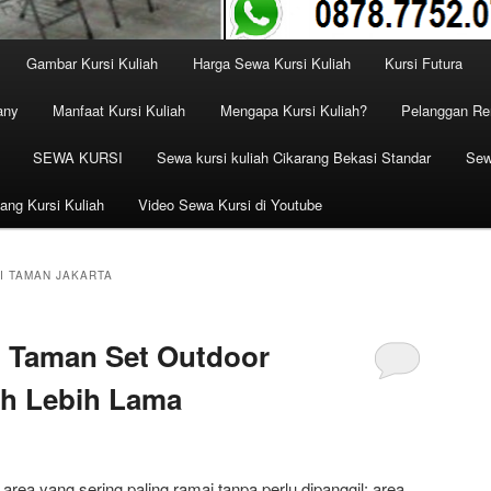
Gambar Kursi Kuliah
Harga Sewa Kursi Kuliah
Kursi Futura
any
Manfaat Kursi Kuliah
Mengapa Kursi Kuliah?
Pelanggan Ren
SEWA KURSI
Sewa kursi kuliah Cikarang Bekasi Standar
Sew
ang Kursi Kuliah
Video Sewa Kursi di Youtube
I TAMAN JAKARTA
i Taman Set Outdoor
ah Lebih Lama
rea yang sering paling ramai tanpa perlu dipanggil: area