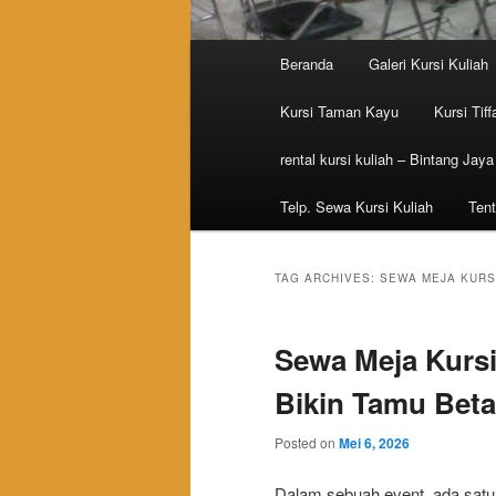
Main menu
Beranda
Galeri Kursi Kuliah
Skip to primary content
Skip to secondary content
Kursi Taman Kayu
Kursi Tiff
rental kursi kuliah – Bintang Jaya
Telp. Sewa Kursi Kuliah
Tent
TAG ARCHIVES:
SEWA MEJA KURS
Sewa Meja Kurs
Bikin Tamu Bet
Posted on
Mei 6, 2026
Dalam sebuah event, ada satu a