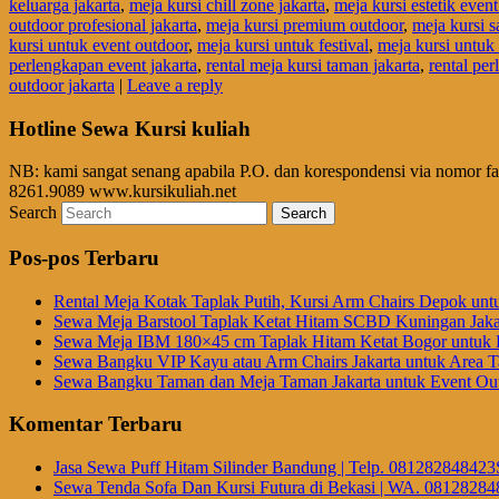
keluarga jakarta
,
meja kursi chill zone jakarta
,
meja kursi estetik event
outdoor profesional jakarta
,
meja kursi premium outdoor
,
meja kursi s
kursi untuk event outdoor
,
meja kursi untuk festival
,
meja kursi untuk
perlengkapan event jakarta
,
rental meja kursi taman jakarta
,
rental pe
outdoor jakarta
|
Leave a reply
Hotline Sewa Kursi kuliah
NB: kami sangat senang apabila P.O. dan korespondensi via nomor f
8261.9089 www.kursikuliah.net
Search
Pos-pos Terbaru
Rental Meja Kotak Taplak Putih, Kursi Arm Chairs Depok unt
Sewa Meja Barstool Taplak Ketat Hitam SCBD Kuningan Jaka
Sewa Meja IBM 180×45 cm Taplak Hitam Ketat Bogor untuk E
Sewa Bangku VIP Kayu atau Arm Chairs Jakarta untuk Area
Sewa Bangku Taman dan Meja Taman Jakarta untuk Event Out
Komentar Terbaru
Jasa Sewa Puff Hitam Silinder Bandung | Telp. 081282848423
Sewa Tenda Sofa Dan Kursi Futura di Bekasi | WA. 08128284