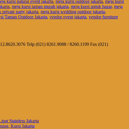
eja kursi natural event jakarta
,
meja kursi outdoor jakarta
,
meja kursi
karta
,
meja kursi taman murah jakarta
,
meja kursi untuk bazar
,
meja
 private party jakarta
,
meja kursi wedding outdoor jakarta
,
si Taman Outdoor Jakarta
,
vendor event jakarta
,
vendor furniture
812.8620.3076 Telp (021) 8261.9088 / 8260.1199 Fax (021)
ipat Stainless Jakarta
ung, Kursi Jakarta