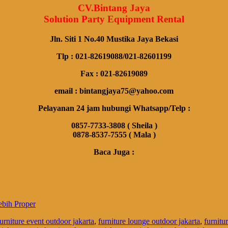
CV.Bintang Jaya
Solution Party Equipment Rental
Jln. Siti 1 No.40 Mustika Jaya Bekasi
Tlp : 021-82619088/021-82601199
Fax : 021-82619089
email : bintangjaya75@yahoo.com
Pelayanan 24 jam hubungi Whatsapp/Telp :
0857-7733-3808 ( Sheila )
0878-8537-7555 ( Mala )
Baca Juga :
bih Proper
furniture event outdoor jakarta
,
furniture lounge outdoor jakarta
,
furnitu