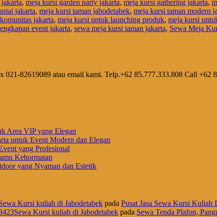
 jakarta
,
meja kursi garden party jakarta
,
meja kursi gathering jakarta
,
m
antai jakarta
,
meja kursi taman jabodetabek
,
meja kursi taman modern ja
 komunitas jakarta
,
meja kursi untuk launching produk
,
meja kursi untuk
rlengkapan event jakarta
,
sewa meja kursi taman jakarta
,
Sewa Meja Kur
ax 021-82619089 atau email kami. Telp.+62 85.777.333.808 Call +62 
uk Area VIP yang Elegan
rta untuk Event Modern dan Elegan
vent yang Profesional
 Tamu Kehormatan
door yang Nyaman dan Estetik
Sewa Kursi kuliah di Jabodetabek
pada
Pusat Jasa Sewa Kursi Kuliah L
8423Sewa Kursi kuliah di Jabodetabek
pada
Sewa Tenda Plafon, Pangg