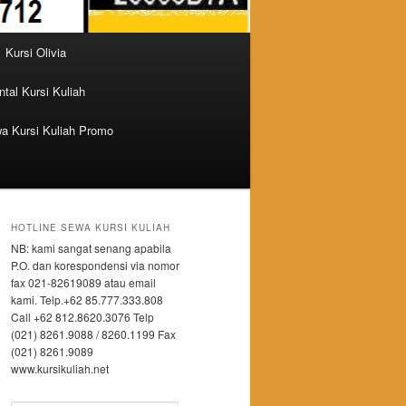
Kursi Olivia
tal Kursi Kuliah
a Kursi Kuliah Promo
HOTLINE SEWA KURSI KULIAH
NB: kami sangat senang apabila
P.O. dan korespondensi via nomor
fax 021-82619089 atau email
kami. Telp.+62 85.777.333.808
Call +62 812.8620.3076 Telp
(021) 8261.9088 / 8260.1199 Fax
(021) 8261.9089
www.kursikuliah.net