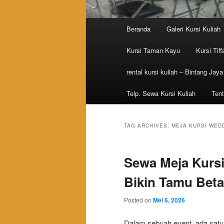
Main menu
Beranda
Galeri Kursi Kuliah
Skip to primary content
Skip to secondary content
Kursi Taman Kayu
Kursi Tiff
rental kursi kuliah – Bintang Jaya
Telp. Sewa Kursi Kuliah
Tent
TAG ARCHIVES:
MEJA KURSI WED
Sewa Meja Kurs
Bikin Tamu Bet
Posted on
Mei 6, 2026
Dalam sebuah event, ada satu a