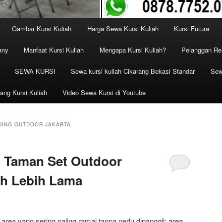
Gambar Kursi Kuliah
Harga Sewa Kursi Kuliah
Kursi Futura
any
Manfaat Kursi Kuliah
Mengapa Kursi Kuliah?
Pelanggan Ren
SEWA KURSI
Sewa kursi kuliah Cikarang Bekasi Standar
Sew
ang Kursi Kuliah
Video Sewa Kursi di Youtube
DING OUTDOOR JAKARTA
i Taman Set Outdoor
ah Lebih Lama
rea yang sering paling ramai tanpa perlu dipanggil: area