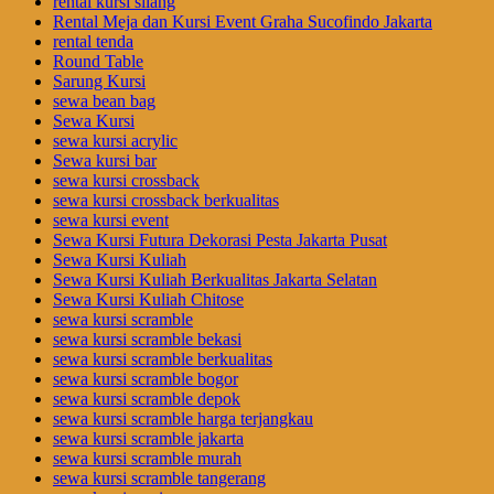
rental kursi silang
Rental Meja dan Kursi Event Graha Sucofindo Jakarta
rental tenda
Round Table
Sarung Kursi
sewa bean bag
Sewa Kursi
sewa kursi acrylic
Sewa kursi bar
sewa kursi crossback
sewa kursi crossback berkualitas
sewa kursi event
Sewa Kursi Futura Dekorasi Pesta Jakarta Pusat
Sewa Kursi Kuliah
Sewa Kursi Kuliah Berkualitas Jakarta Selatan
Sewa Kursi Kuliah Chitose
sewa kursi scramble
sewa kursi scramble bekasi
sewa kursi scramble berkualitas
sewa kursi scramble bogor
sewa kursi scramble depok
sewa kursi scramble harga terjangkau
sewa kursi scramble jakarta
sewa kursi scramble murah
sewa kursi scramble tangerang