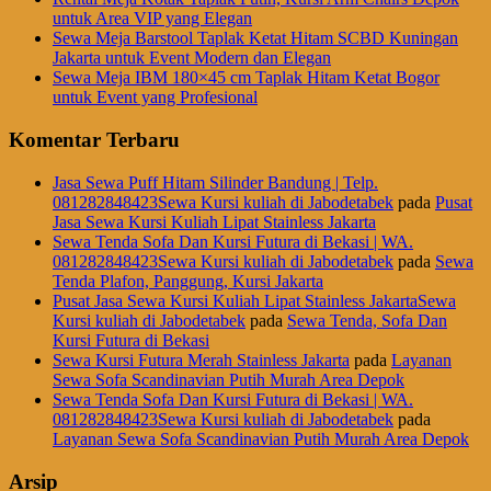
untuk Area VIP yang Elegan
Sewa Meja Barstool Taplak Ketat Hitam SCBD Kuningan
Jakarta untuk Event Modern dan Elegan
Sewa Meja IBM 180×45 cm Taplak Hitam Ketat Bogor
untuk Event yang Profesional
Komentar Terbaru
Jasa Sewa Puff Hitam Silinder Bandung | Telp.
081282848423Sewa Kursi kuliah di Jabodetabek
pada
Pusat
Jasa Sewa Kursi Kuliah Lipat Stainless Jakarta
Sewa Tenda Sofa Dan Kursi Futura di Bekasi | WA.
081282848423Sewa Kursi kuliah di Jabodetabek
pada
Sewa
Tenda Plafon, Panggung, Kursi Jakarta
Pusat Jasa Sewa Kursi Kuliah Lipat Stainless JakartaSewa
Kursi kuliah di Jabodetabek
pada
Sewa Tenda, Sofa Dan
Kursi Futura di Bekasi
Sewa Kursi Futura Merah Stainless Jakarta
pada
Layanan
Sewa Sofa Scandinavian Putih Murah Area Depok
Sewa Tenda Sofa Dan Kursi Futura di Bekasi | WA.
081282848423Sewa Kursi kuliah di Jabodetabek
pada
Layanan Sewa Sofa Scandinavian Putih Murah Area Depok
Arsip