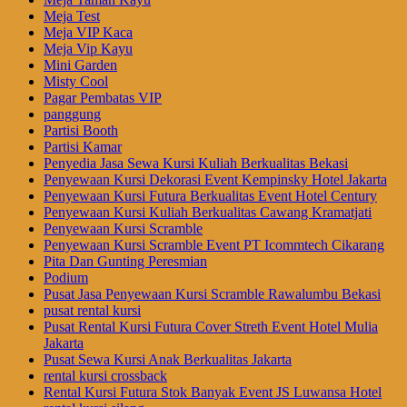
Meja Test
Meja VIP Kaca
Meja Vip Kayu
Mini Garden
Misty Cool
Pagar Pembatas VIP
panggung
Partisi Booth
Partisi Kamar
Penyedia Jasa Sewa Kursi Kuliah Berkualitas Bekasi
Penyewaan Kursi Dekorasi Event Kempinsky Hotel Jakarta
Penyewaan Kursi Futura Berkualitas Event Hotel Century
Penyewaan Kursi Kuliah Berkualitas Cawang Kramatjati
Penyewaan Kursi Scramble
Penyewaan Kursi Scramble Event PT Icommtech Cikarang
Pita Dan Gunting Peresmian
Podium
Pusat Jasa Penyewaan Kursi Scramble Rawalumbu Bekasi
pusat rental kursi
Pusat Rental Kursi Futura Cover Streth Event Hotel Mulia
Jakarta
Pusat Sewa Kursi Anak Berkualitas Jakarta
rental kursi crossback
Rental Kursi Futura Stok Banyak Event JS Luwansa Hotel