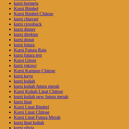
kursi bermeja
Kursi Bimbel
Kursi Bimbel Chitose
kursi chiavari
kursi crossback
kursi dinner
kursi direktur
kursi donat
kursi futura
Kursi Futura Raja
kursi futura test
Kursi Ghost
kursi jokowi
Kursi Kampus Chitose
kursi kayu
kursi kuliah
kursi kuliah futura merah
Kursi Kuliah Lipat Chitose
kursi kuliah new futura merah
kursi lipat
Kursi Lipat Bimbel
Kursi Lipat Chitose
Kursi Lipat Futura Merah
kursi lipat kuliah
kursi olivia