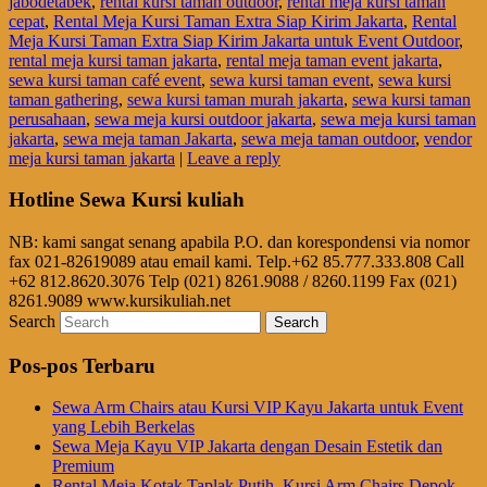
jabodetabek
,
rental kursi taman outdoor
,
rental meja kursi taman
cepat
,
Rental Meja Kursi Taman Extra Siap Kirim Jakarta
,
Rental
Meja Kursi Taman Extra Siap Kirim Jakarta untuk Event Outdoor
,
rental meja kursi taman jakarta
,
rental meja taman event jakarta
,
sewa kursi taman café event
,
sewa kursi taman event
,
sewa kursi
taman gathering
,
sewa kursi taman murah jakarta
,
sewa kursi taman
perusahaan
,
sewa meja kursi outdoor jakarta
,
sewa meja kursi taman
jakarta
,
sewa meja taman Jakarta
,
sewa meja taman outdoor
,
vendor
meja kursi taman jakarta
|
Leave a reply
Hotline Sewa Kursi kuliah
NB: kami sangat senang apabila P.O. dan korespondensi via nomor
fax 021-82619089 atau email kami. Telp.+62 85.777.333.808 Call
+62 812.8620.3076 Telp (021) 8261.9088 / 8260.1199 Fax (021)
8261.9089 www.kursikuliah.net
Search
Pos-pos Terbaru
Sewa Arm Chairs atau Kursi VIP Kayu Jakarta untuk Event
yang Lebih Berkelas
Sewa Meja Kayu VIP Jakarta dengan Desain Estetik dan
Premium
Rental Meja Kotak Taplak Putih, Kursi Arm Chairs Depok