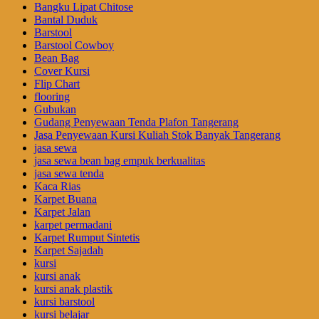
Bangku Lipat Chitose
Bantal Duduk
Barstool
Barstool Cowboy
Bean Bag
Cover Kursi
Flip Chart
flooring
Gubukan
Gudang Penyewaan Tenda Plafon Tangerang
Jasa Penyewaan Kursi Kuliah Stok Banyak Tangerang
jasa sewa
jasa sewa bean bag empuk berkualitas
jasa sewa tenda
Kaca Rias
Karpet Buana
Karpet Jalan
karpet permadani
Karpet Rumput Sintetis
Karpet Sajadah
kursi
kursi anak
kursi anak plastik
kursi barstool
kursi belajar