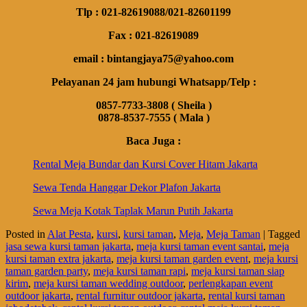
Tlp : 021-82619088/021-82601199
Fax : 021-82619089
email : bintangjaya75@yahoo.com
Pelayanan 24 jam hubungi Whatsapp/Telp :
0857-7733-3808 ( Sheila )
0878-8537-7555 ( Mala )
Baca Juga :
Rental Meja Bundar dan Kursi Cover Hitam Jakarta
Sewa Tenda Hanggar Dekor Plafon Jakarta
Sewa Meja Kotak Taplak Marun Putih Jakarta
Posted in
Alat Pesta
,
kursi
,
kursi taman
,
Meja
,
Meja Taman
|
Tagged
jasa sewa kursi taman jakarta
,
meja kursi taman event santai
,
meja
kursi taman extra jakarta
,
meja kursi taman garden event
,
meja kursi
taman garden party
,
meja kursi taman rapi
,
meja kursi taman siap
kirim
,
meja kursi taman wedding outdoor
,
perlengkapan event
outdoor jakarta
,
rental furnitur outdoor jakarta
,
rental kursi taman