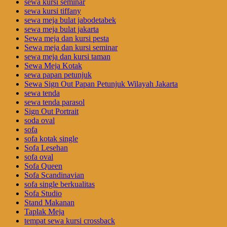
sewa kursi seminar
sewa kursi tiffany
sewa meja bulat jabodetabek
sewa meja bulat jakarta
Sewa meja dan kursi pesta
Sewa meja dan kursi seminar
sewa meja dan kursi taman
Sewa Meja Kotak
sewa papan petunjuk
Sewa Sign Out Papan Petunjuk Wilayah Jakarta
sewa tenda
sewa tenda parasol
Sign Out Portrait
soda oval
sofa
sofa kotak single
Sofa Lesehan
sofa oval
Sofa Queen
Sofa Scandinavian
sofa single berkualitas
Sofa Studio
Stand Makanan
Taplak Meja
tempat sewa kursi crossback