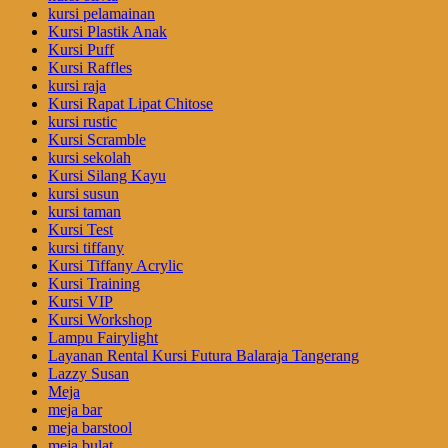
kursi pelamainan
Kursi Plastik Anak
Kursi Puff
Kursi Raffles
kursi raja
Kursi Rapat Lipat Chitose
kursi rustic
Kursi Scramble
kursi sekolah
Kursi Silang Kayu
kursi susun
kursi taman
Kursi Test
kursi tiffany
Kursi Tiffany Acrylic
Kursi Training
Kursi VIP
Kursi Workshop
Lampu Fairylight
Layanan Rental Kursi Futura Balaraja Tangerang
Lazzy Susan
Meja
meja bar
meja barstool
meja bulat