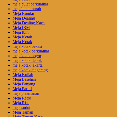
meja bulat berkualitas
meja bulat murah
Meja Bundar
Meja Dealing
Meja Dealing Kaca
Meja IBM
Meja Ibm
Meja Kotak
Meja Kotak
meja kotak bekasi
meja kotak berkualitas
meja kotak bogor
meja kotak depok
meja kotak jakarta
meja kotak tangerang
Meja Kuliah
Meja Lesehan
Meja Panjang
Meja Partisi
meja prasmanan
Meja Retro
Meja Rias
meja sudut
Meja Taman
Meja Taman Kayu