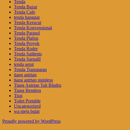
Tenda
Tenda Bazar
Tenda Cafe
tenda hanggar
Tenda Kerucut
Tenda Konvensional
Tenda Parasol
Tenda Plafon
Tenda Proyek
Tenda Roder
Tenda Sailtents
Tenda Sarnafil
tenda serut
Tenda Transparan
tiang antrian
tiang antrian stainless
Tiang Antrian Tali Bludru
Tiang Bendera
Tirai
Toilet Portable
Uncategorized
wa meja bulat
Proudly powered by WordPress