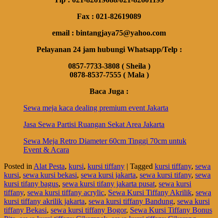
Fax : 021-82619089
email : bintangjaya75@yahoo.com
Pelayanan 24 jam hubungi Whatsapp/Telp :
0857-7733-3808 ( Sheila )
0878-8537-7555 ( Mala )
Baca Juga :
Sewa meja kaca dealing premium event Jakarta
Jasa Sewa Partisi Ruangan Sekat Area Jakarta
Sewa Meja Retro Diameter 60cm Tinggi 70cm untuk
Event & Acara
Posted in
Alat Pesta
,
kursi
,
kursi tiffany
|
Tagged
kursi tiffany
,
sewa
kursi
,
sewa kursi bekasi
,
sewa kursi jakarta
,
sewa kursi tifany
,
sewa
kursi tifany bagus
,
sewa kursi tifany jakarta pusat
,
sewa kursi
tiffany
,
sewa kursi tiffany acrylic
,
Sewa Kursi Tiffany Akrilik
,
sewa
kursi tiffany akrilik jakarta
,
sewa kursi tiffany Bandung
,
sewa kursi
tiffany Bekasi
,
sewa kursi tiffany Bogor
,
Sewa Kursi Tiffany Bonus