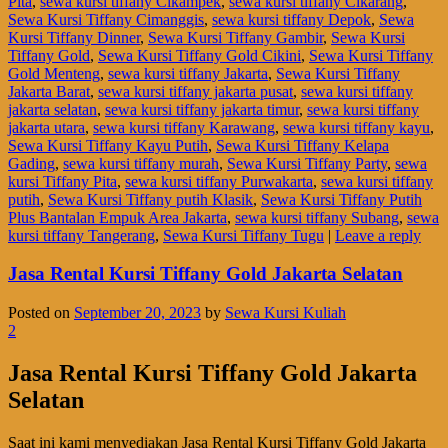
Pita
,
sewa kursi tiffany Cikampek
,
sewa kursi tiffany Cikarang
,
Sewa Kursi Tiffany Cimanggis
,
sewa kursi tiffany Depok
,
Sewa
Kursi Tiffany Dinner
,
Sewa Kursi Tiffany Gambir
,
Sewa Kursi
Tiffany Gold
,
Sewa Kursi Tiffany Gold Cikini
,
Sewa Kursi Tiffany
Gold Menteng
,
sewa kursi tiffany Jakarta
,
Sewa Kursi Tiffany
Jakarta Barat
,
sewa kursi tiffany jakarta pusat
,
sewa kursi tiffany
jakarta selatan
,
sewa kursi tiffany jakarta timur
,
sewa kursi tiffany
jakarta utara
,
sewa kursi tiffany Karawang
,
sewa kursi tiffany kayu
,
Sewa Kursi Tiffany Kayu Putih
,
Sewa Kursi Tiffany Kelapa
Gading
,
sewa kursi tiffany murah
,
Sewa Kursi Tiffany Party
,
sewa
kursi Tiffany Pita
,
sewa kursi tiffany Purwakarta
,
sewa kursi tiffany
putih
,
Sewa Kursi Tiffany putih Klasik
,
Sewa Kursi Tiffany Putih
Plus Bantalan Empuk Area Jakarta
,
sewa kursi tiffany Subang
,
sewa
kursi tiffany Tangerang
,
Sewa Kursi Tiffany Tugu
|
Leave a reply
Jasa Rental Kursi Tiffany Gold Jakarta Selatan
Posted on
September 20, 2023
by
Sewa Kursi Kuliah
2
Jasa Rental Kursi Tiffany Gold Jakarta
Selatan
Saat ini kami menyediakan Jasa Rental Kursi Tiffany Gold Jakarta