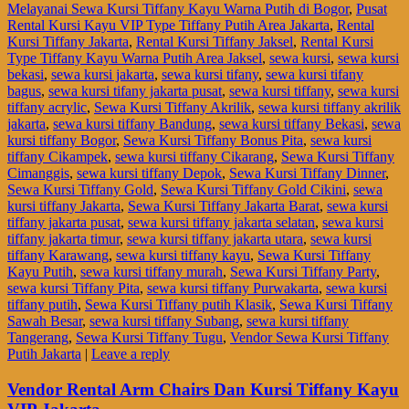
Melayanai Sewa Kursi Tiffany Kayu Warna Putih di Bogor
,
Pusat
Rental Kursi Kayu VIP Type Tiffany Putih Area Jakarta
,
Rental
Kursi Tiffany Jakarta
,
Rental Kursi Tiffany Jaksel
,
Rental Kursi
Type Tiffany Kayu Warna Putih Area Jaksel
,
sewa kursi
,
sewa kursi
bekasi
,
sewa kursi jakarta
,
sewa kursi tifany
,
sewa kursi tifany
bagus
,
sewa kursi tifany jakarta pusat
,
sewa kursi tiffany
,
sewa kursi
tiffany acrylic
,
Sewa Kursi Tiffany Akrilik
,
sewa kursi tiffany akrilik
jakarta
,
sewa kursi tiffany Bandung
,
sewa kursi tiffany Bekasi
,
sewa
kursi tiffany Bogor
,
Sewa Kursi Tiffany Bonus Pita
,
sewa kursi
tiffany Cikampek
,
sewa kursi tiffany Cikarang
,
Sewa Kursi Tiffany
Cimanggis
,
sewa kursi tiffany Depok
,
Sewa Kursi Tiffany Dinner
,
Sewa Kursi Tiffany Gold
,
Sewa Kursi Tiffany Gold Cikini
,
sewa
kursi tiffany Jakarta
,
Sewa Kursi Tiffany Jakarta Barat
,
sewa kursi
tiffany jakarta pusat
,
sewa kursi tiffany jakarta selatan
,
sewa kursi
tiffany jakarta timur
,
sewa kursi tiffany jakarta utara
,
sewa kursi
tiffany Karawang
,
sewa kursi tiffany kayu
,
Sewa Kursi Tiffany
Kayu Putih
,
sewa kursi tiffany murah
,
Sewa Kursi Tiffany Party
,
sewa kursi Tiffany Pita
,
sewa kursi tiffany Purwakarta
,
sewa kursi
tiffany putih
,
Sewa Kursi Tiffany putih Klasik
,
Sewa Kursi Tiffany
Sawah Besar
,
sewa kursi tiffany Subang
,
sewa kursi tiffany
Tangerang
,
Sewa Kursi Tiffany Tugu
,
Vendor Sewa Kursi Tiffany
Putih Jakarta
|
Leave a reply
Vendor Rental Arm Chairs Dan Kursi Tiffany Kayu