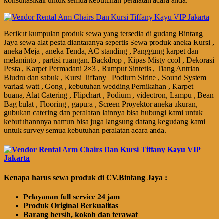
konsultasikan untuk semua kebutuhan peralatan acara anda.
Berikut kumpulan produk sewa yang tersedia di gudang Bintang
Jaya sewa alat pesta diantaranya sepertis Sewa produk aneka Kursi ,
aneka Meja , aneka Tenda, AC standing , Panggung karpet dan
melaminto , partisi ruangan, Backdrop , Kipas Misty cool , Dekorasi
Pesta , Karpet Permadani 2×3 , Rumput Sintetis , Tiang Antrian
Bludru dan sabuk , Kursi Tiffany , Podium Sirine , Sound System
variasi watt , Gong , kebutuhan wedding Pernikahan , Karpet
buana, Alat Catering , Flipchart , Podium , videotron, Lampu , Bean
Bag bulat , Flooring , gapura , Screen Proyektor aneka ukuran,
gubukan catering dan peralatan lainnya bisa hubungi kami untuk
kebutuhannnya namun bisa juga langsung datang kegudang kami
untuk survey semua kebutuhan peralatan acara anda.
Kenapa harus sewa produk di CV.Bintang Jaya :
Pelayanan full service 24 jam
Produk Original Berkualitas
Barang bersih, kokoh dan terawat