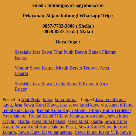
email : bintangjaya75@yahoo.com
Pelayanan 24 jam hubungi Whatsapp/Telp :
0857-7733-3808 ( Sheila )
0878-8537-7555 ( Mala )
Baca Juga :
Spesialis Jasa Sewa Tirai Putih Bersih Bahan Filamin
Bogor
Vendor Sewa Karpet Merah Bersih Terawat Area
Jakarta
Spesialis Jasa Sewa Tenda Sarnafil Kerucut Area
Bogor
Posted in
Alat Pesta
,
kursi
,
kursi futura
|
Tagged
Jasa rental kursi
kayu
,
Jasa Sewa Kursi Kayu
,
jasa sewa kursi kayu vip
,
kursi tiffany
,
rental kursi kayu
,
Rental Kursi Kayu Model Tiffany Putih Terdekat
Area Jakarta
,
Rental Kursi Tiffany Jakarta
,
sewa kursi
,
sewa kursi
acrylic jakarta
,
sewa kursi bekasi
,
sewa kursi jakarta
,
Sewa Kursi
Kayu
,
Sewa Kursi Kayu Jakarta Pusat
,
Sewa Kursi Kayu jokowi
Jakarta
,
Sewa Kursi Kayu tangerang
,
Sewa Kursi Kayu VIP
,
Sewa