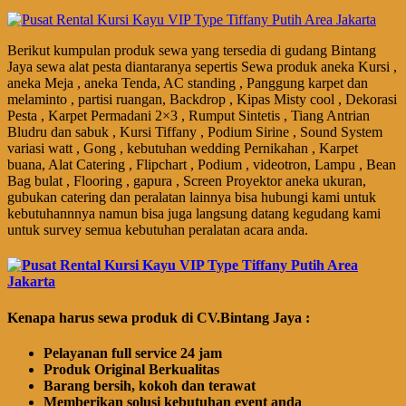
Berikut kumpulan produk sewa yang tersedia di gudang Bintang
Jaya sewa alat pesta diantaranya sepertis Sewa produk aneka Kursi ,
aneka Meja , aneka Tenda, AC standing , Panggung karpet dan
melaminto , partisi ruangan, Backdrop , Kipas Misty cool , Dekorasi
Pesta , Karpet Permadani 2×3 , Rumput Sintetis , Tiang Antrian
Bludru dan sabuk , Kursi Tiffany , Podium Sirine , Sound System
variasi watt , Gong , kebutuhan wedding Pernikahan , Karpet
buana, Alat Catering , Flipchart , Podium , videotron, Lampu , Bean
Bag bulat , Flooring , gapura , Screen Proyektor aneka ukuran,
gubukan catering dan peralatan lainnya bisa hubungi kami untuk
kebutuhannnya namun bisa juga langsung datang kegudang kami
untuk survey semua kebutuhan peralatan acara anda.
Kenapa harus sewa produk di CV.Bintang Jaya :
Pelayanan full service 24 jam
Produk Original Berkualitas
Barang bersih, kokoh dan terawat
Memberikan solusi kebutuhan event anda