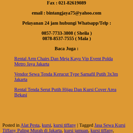
Fax : 021-82619089
email : bintangjaya75@yahoo.com
Pelayanan 24 jam hubungi Whatsapp/Telp :
0857-7733-3808 ( Sheila )
0878-8537-7555 ( Mala )
Baca Juga :
Rental Arm Chairs Dan Meja Kayu Vip Event Polda
Metro Jaya Jakarta
Vendor Sewa Tenda Kerucut Type Sarnafil Putih 3x3m
Jakarta
Rental Tenda Serut Putih Hijau Dan Kursi Cover Area
Bekasi
Posted in
Alat Pesta
,
kursi
,
kursi tiffany
|
Tagged
Jasa Sewa Kursi
Tiffany Paling Murah di Jakarta
,
kursi jamuan
,
kursi tiffany
,