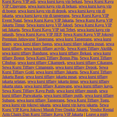
Kursi Kayu VIP asli
,
sewa kursi kayu vip bekasi
,
Sewa Kursi Kayu
VIP Cipayung
,
sewa kursi kayu vip di bekasi
,
sewa kursi kayu vip
di bogor
,
sewa kursi kayu vip di depok
,
sewa kursi kayu vip di
jakarta
,
sewa kursi kayu vip di tangerang
,
Sewa Kursi Kayu VIP
Event Natal
,
Sewa Kursi Kayu VIP Jakarta
,
Sewa Kursi Kayu VIP
Jakarta Timur
,
Sewa kursi kayu VIP Jaksel
,
Sewa Kursi Kayu VIP
jati Jakarta
,
Sewa Kursi Kayu VIP jati Tebet
,
sewa kursi kayu vip
jatiasih
,
Sewa Kursi Kayu VIP JIEP
,
Sewa Kursi Kayu VIP Jokowi
Premium Jatiuwung Tangerang
,
sewa kursi Tangerang
,
sewa kursi
tifany
,
sewa kursi tifany bagus
,
sewa kursi tifany jakarta pusat
,
sewa
kursi tiffany
,
sewa kursi tiffany acrylic
,
Sewa Kursi Tiffany Akrilik
,
sewa kursi tiffany Bandung
,
sewa kursi tiffany Bekasi
,
sewa kursi
tiffany Bogor
,
Sewa Kursi Tiffany Bonus Pita
,
Sewa Kursi Tiffany
Cibubur
,
sewa kursi tiffany Cikampek
,
sewa kursi tiffany Cikarang
,
Sewa Kursi Tiffany Cimanggis
,
sewa kursi tiffany Depok
,
Sewa
Kursi Tiffany Gold
,
sewa kursi tiffany Jakarta
,
Sewa Kursi Tiffany
Jakarta Barat
,
sewa kursi tiffany jakarta pusat
,
sewa kursi tiffany
jakarta selatan
,
sewa kursi tiffany jakarta timur
,
sewa kursi tiffany
jakarta utara
,
sewa kursi tiffany Karawang
,
sewa kursi tiffany kayu
,
Sewa Kursi Tiffany Kayu Putih
,
sewa kursi tiffany murah
,
sewa
kursi tiffany Purwakarta
,
sewa kursi tiffany putih
,
sewa kursi tiffany
Subang
,
sewa kursi tiffany Tangerang
,
Sewa Kursi Tiffany Tugu
,
sewa kursi vip jokowi jakarta
,
sewa kursi vip kayu jakarta
,
Sewa
Kursi VIP Kayu Jokowi Murah Free Ongkir Jakarta
,
Vendor Rental
Arm Chairs Dan Kursi Tiffany Kayu VIP Jakarta
|
Leave a reply