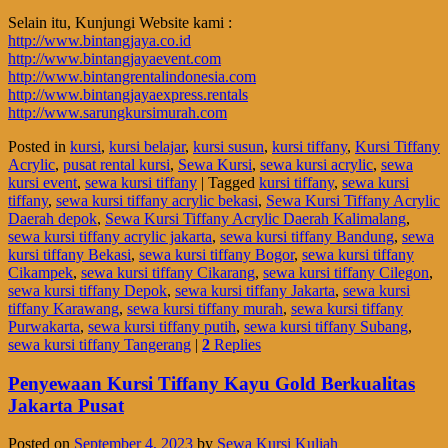
Selain itu, Kunjungi Website kami :
http://www.bintangjaya.co.id
http://www.bintangjayaevent.com
http://www.bintangrentalindonesia.com
http://www.bintangjayaexpress.rentals
http://www.sarungkursimurah.com
Posted in
kursi
,
kursi belajar
,
kursi susun
,
kursi tiffany
,
Kursi Tiffany
Acrylic
,
pusat rental kursi
,
Sewa Kursi
,
sewa kursi acrylic
,
sewa
kursi event
,
sewa kursi tiffany
|
Tagged
kursi tiffany
,
sewa kursi
tiffany
,
sewa kursi tiffany acrylic bekasi
,
Sewa Kursi Tiffany Acrylic
Daerah depok
,
Sewa Kursi Tiffany Acrylic Daerah Kalimalang
,
sewa kursi tiffany acrylic jakarta
,
sewa kursi tiffany Bandung
,
sewa
kursi tiffany Bekasi
,
sewa kursi tiffany Bogor
,
sewa kursi tiffany
Cikampek
,
sewa kursi tiffany Cikarang
,
sewa kursi tiffany Cilegon
,
sewa kursi tiffany Depok
,
sewa kursi tiffany Jakarta
,
sewa kursi
tiffany Karawang
,
sewa kursi tiffany murah
,
sewa kursi tiffany
Purwakarta
,
sewa kursi tiffany putih
,
sewa kursi tiffany Subang
,
sewa kursi tiffany Tangerang
|
2
Replies
Penyewaan Kursi Tiffany Kayu Gold Berkualitas
Jakarta Pusat
Posted on
September 4, 2023
by
Sewa Kursi Kuliah