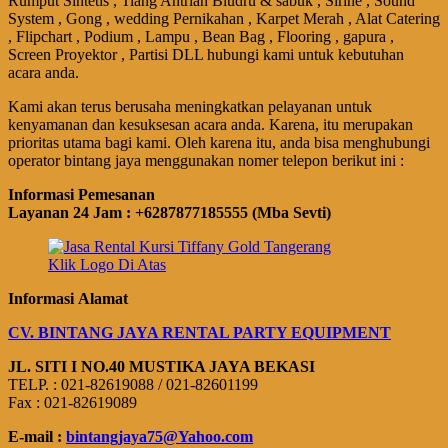
Rumput Sintetis , Tiang Antrian Bludru & sabuk , Sirine , Sound
System , Gong , wedding Pernikahan , Karpet Merah , Alat Catering
, Flipchart , Podium , Lampu , Bean Bag , Flooring , gapura ,
Screen Proyektor , Partisi DLL hubungi kami untuk kebutuhan
acara anda.
Kami akan terus berusaha meningkatkan pelayanan untuk
kenyamanan dan kesuksesan acara anda. Karena, itu merupakan
prioritas utama bagi kami. Oleh karena itu, anda bisa menghubungi
operator bintang jaya menggunakan nomer telepon berikut ini :
Informasi Pemesanan
Layanan 24 Jam : +6287877185555 (Mba Sevti)
Klik Logo Di Atas
Informasi Alamat
CV. BINTANG JAYA RENTAL PARTY EQUIPMENT
JL. SITI I NO.40 MUSTIKA JAYA BEKASI
TELP. : 021-82619088 / 021-82601199
Fax : 021-82619089
E-mail :
bintangjaya75@Yahoo.com