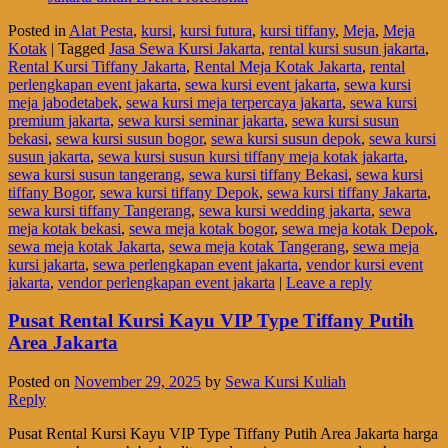
Posted in
Alat Pesta
,
kursi
,
kursi futura
,
kursi tiffany
,
Meja
,
Meja
Kotak
|
Tagged
Jasa Sewa Kursi Jakarta
,
rental kursi susun jakarta
,
Rental Kursi Tiffany Jakarta
,
Rental Meja Kotak Jakarta
,
rental
perlengkapan event jakarta
,
sewa kursi event jakarta
,
sewa kursi
meja jabodetabek
,
sewa kursi meja terpercaya jakarta
,
sewa kursi
premium jakarta
,
sewa kursi seminar jakarta
,
sewa kursi susun
bekasi
,
sewa kursi susun bogor
,
sewa kursi susun depok
,
sewa kursi
susun jakarta
,
sewa kursi susun kursi tiffany meja kotak jakarta
,
sewa kursi susun tangerang
,
sewa kursi tiffany Bekasi
,
sewa kursi
tiffany Bogor
,
sewa kursi tiffany Depok
,
sewa kursi tiffany Jakarta
,
sewa kursi tiffany Tangerang
,
sewa kursi wedding jakarta
,
sewa
meja kotak bekasi
,
sewa meja kotak bogor
,
sewa meja kotak Depok
,
sewa meja kotak Jakarta
,
sewa meja kotak Tangerang
,
sewa meja
kursi jakarta
,
sewa perlengkapan event jakarta
,
vendor kursi event
jakarta
,
vendor perlengkapan event jakarta
|
Leave a reply
Pusat Rental Kursi Kayu VIP Type Tiffany Putih
Area Jakarta
Posted on
November 29, 2025
by
Sewa Kursi Kuliah
Reply
Pusat Rental Kursi Kayu VIP Type Tiffany Putih Area Jakarta harga