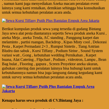
, namun kami juga menyediakan Aneka macam peralatan event
lainnya yang kami rentalkan, demikian sehingga bisa konsultasikan
untuk semua kebutuhan peralatan acara anda.
Berikut kumpulan produk sewa yang tersedia di gudang Bintang
Jaya sewa alat pesta diantaranya sepertis Sewa produk aneka Kursi ,
aneka Meja , aneka Tenda, AC standing , Panggung karpet dan
melaminto , partisi ruangan, Backdrop , Kipas Misty cool , Dekorasi
Pesta , Karpet Permadani 2×3 , Rumput Sintetis , Tiang Antrian
Bludru dan sabuk , Kursi Tiffany , Podium Sirine , Sound System
variasi watt , Gong , kebutuhan wedding Pernikahan , Karpet
buana, Alat Catering , Flipchart , Podium , videotron, Lampu , Bean
Bag bulat , Flooring , gapura , Screen Proyektor aneka ukuran,
gubukan catering dan peralatan lainnya bisa hubungi kami untuk
kebutuhannnya namun bisa juga langsung datang kegudang kami
untuk survey semua kebutuhan peralatan acara anda.
Kenapa harus sewa produk di CV.Bintang Jaya :