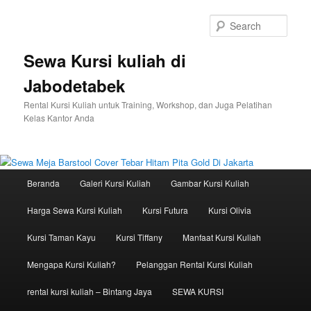
Sear
Sewa Kursi kuliah di
Jabodetabek
Rental Kursi Kuliah untuk Training, Workshop, dan Juga Pelatihan
Kelas Kantor Anda
Main menu
Beranda
Galeri Kursi Kuliah
Gambar Kursi Kuliah
Skip to primary content
Skip to secondary content
Harga Sewa Kursi Kuliah
Kursi Futura
Kursi Olivia
Kursi Taman Kayu
Kursi Tiffany
Manfaat Kursi Kuliah
Mengapa Kursi Kuliah?
Pelanggan Rental Kursi Kuliah
rental kursi kuliah – Bintang Jaya
SEWA KURSI