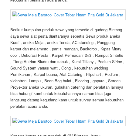
Berikut kumpulan produk sewa yang tersedia di gudang Bintang
Jaya sewa alat pesta diantaranya sepertis Sewa produk aneka
Kursi , aneka Meja , aneka Tenda, AC standing , Panggung
karpet dan melaminto , partisi ruangan, Backdrop , Kipas Misty
cool , Dekorasi Pesta , Karpet Permadani 2×3 , Rumput Sintetis
, Tiang Antrian Bludru dan sabuk , Kursi Tiffany , Podium Sirine ,
Sound System variasi watt , Gong , kebutuhan wedding
Pernikahan , Karpet buana, Alat Catering , Flipchart , Podium ,
videotron, Lampu , Bean Bag bulat , Flooring , gapura , Screen
Proyektor aneka ukuran, gubukan catering dan peralatan lainnya
bisa hubungi kami untuk kebutuhannnya namun bisa juga
langsung datang kegudang kami untuk survey semua kebutuhan
peralatan acara anda.
Kenapa harus sewa produk di CV.Bintang Jaya :