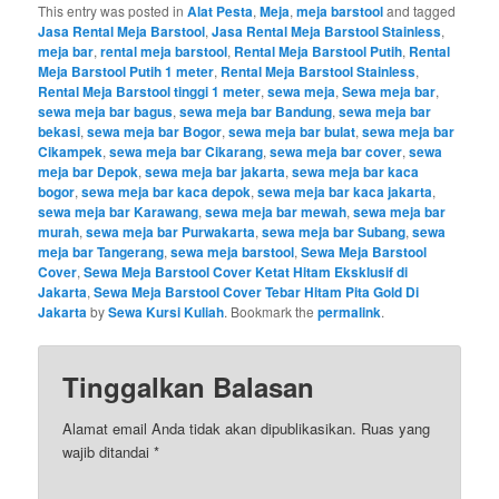
This entry was posted in
Alat Pesta
,
Meja
,
meja barstool
and tagged
Jasa Rental Meja Barstool
,
Jasa Rental Meja Barstool Stainless
,
meja bar
,
rental meja barstool
,
Rental Meja Barstool Putih
,
Rental
Meja Barstool Putih 1 meter
,
Rental Meja Barstool Stainless
,
Rental Meja Barstool tinggi 1 meter
,
sewa meja
,
Sewa meja bar
,
sewa meja bar bagus
,
sewa meja bar Bandung
,
sewa meja bar
bekasi
,
sewa meja bar Bogor
,
sewa meja bar bulat
,
sewa meja bar
Cikampek
,
sewa meja bar Cikarang
,
sewa meja bar cover
,
sewa
meja bar Depok
,
sewa meja bar jakarta
,
sewa meja bar kaca
bogor
,
sewa meja bar kaca depok
,
sewa meja bar kaca jakarta
,
sewa meja bar Karawang
,
sewa meja bar mewah
,
sewa meja bar
murah
,
sewa meja bar Purwakarta
,
sewa meja bar Subang
,
sewa
meja bar Tangerang
,
sewa meja barstool
,
Sewa Meja Barstool
Cover
,
Sewa Meja Barstool Cover Ketat Hitam Eksklusif di
Jakarta
,
Sewa Meja Barstool Cover Tebar Hitam Pita Gold Di
Jakarta
by
Sewa Kursi Kuliah
. Bookmark the
permalink
.
Tinggalkan Balasan
Alamat email Anda tidak akan dipublikasikan.
Ruas yang
wajib ditandai
*