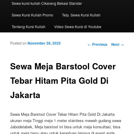
Sewa kursi kuliah Cikarang Bekasi Standar
Sewa Kursi Kuliah Promo
Telp. Sewa Kursi Kuliah
Tentang Kursi Kuliah
Video Sewa Kursi di Youtube
Posted on
November 28, 2025
Post navigation
←
Previous
Next
→
Sewa Meja Barstool Cover
Tebar Hitam Pita Gold Di
Jakarta
Sewa Meja Barstool Cover Tebar Hitam Pita Gold Di Jakarta
ukuran meja Tinggi meja 1 meter stainless mewah gudang sewa
Jabodetabek, Meja barstool ini bisa untuk meja konsultasi, bisa
untuk meja tamu atau untuk keperluan lainnya di event anda.