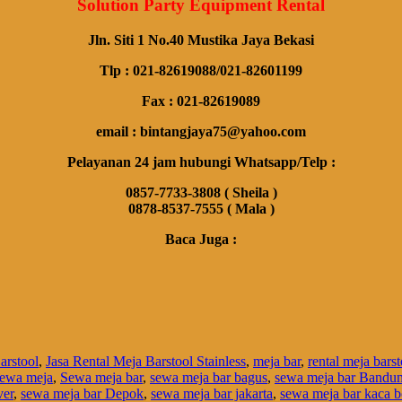
Solution Party Equipment Rental
Jln. Siti 1 No.40 Mustika Jaya Bekasi
Tlp : 021-82619088/021-82601199
Fax : 021-82619089
email : bintangjaya75@yahoo.com
Pelayanan 24 jam hubungi Whatsapp/Telp :
0857-7733-3808 ( Sheila )
0878-8537-7555 ( Mala )
Baca Juga :
arstool
,
Jasa Rental Meja Barstool Stainless
,
meja bar
,
rental meja barst
sewa meja
,
Sewa meja bar
,
sewa meja bar bagus
,
sewa meja bar Bandu
ver
,
sewa meja bar Depok
,
sewa meja bar jakarta
,
sewa meja bar kaca b