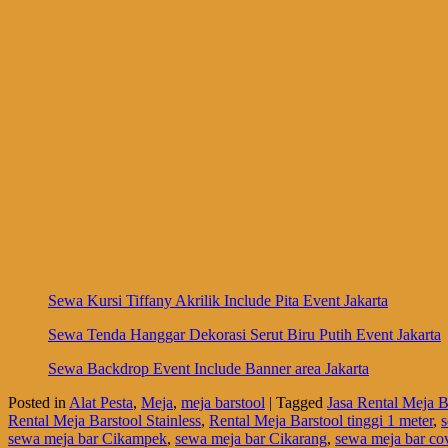
Sewa Kursi Tiffany Akrilik Include Pita Event Jakarta
Sewa Tenda Hanggar Dekorasi Serut Biru Putih Event Jakarta
Sewa Backdrop Event Include Banner area Jakarta
Posted in
Alat Pesta
,
Meja
,
meja barstool
|
Tagged
Jasa Rental Meja B
Rental Meja Barstool Stainless
,
Rental Meja Barstool tinggi 1 meter
,
sewa meja bar Cikampek
,
sewa meja bar Cikarang
,
sewa meja bar co