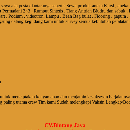
sewa alat pesta diantaranya sepertis Sewa produk aneka Kursi , aneka
et Permadani 2×3 , Rumput Sintetis , Tiang Antrian Bludru dan sabuk , 
art , Podium , videotron, Lampu , Bean Bag bulat , Flooring , gapura ,
gsung datang kegudang kami untuk survey semua kebutuhan peralatan 
a
untuk menciptakan kenyamanan dan menjamin kesuksesan berjalannya 
ng paling utama crew Tim kami Sudah melengkapi Vaksin Lengkap/Boo
CV.Bintang Jaya