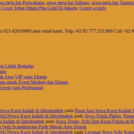
wa meja bar Purwakarta
,
sewa meja bar Subang
,
sewa meja bar Tanger
 Cover Tebar Hitam Pita Gold Di Jakarta
|
Leave a reply
ax 021-82619089 atau email kami. Telp.+62 85.777.333.808 Call +62 
ng Lebih Berkelas
ium
uk Area VIP yang Elegan
rta untuk Event Modern dan Elegan
vent yang Profesional
Sewa Kursi kuliah di Jabodetabek
pada
Pusat Jasa Sewa Kursi Kuliah L
8423Sewa Kursi kuliah di Jabodetabek
pada
Sewa Tenda Plafon, Pangg
i kuliah di Jabodetabek
pada
Sewa Tenda, Sofa Dan Kursi Futura di B
 Sofa Scandinavian Putih Murah Area Depok
8423Sewa Kursi kuliah di Jabodetabek
pada
Layanan Sewa Sofa Scand