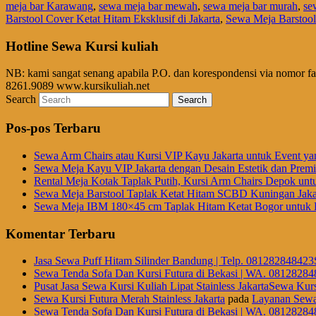
meja bar Karawang
,
sewa meja bar mewah
,
sewa meja bar murah
,
se
Barstool Cover Ketat Hitam Eksklusif di Jakarta
,
Sewa Meja Barstool
Hotline Sewa Kursi kuliah
NB: kami sangat senang apabila P.O. dan korespondensi via nomor f
8261.9089 www.kursikuliah.net
Search
Pos-pos Terbaru
Sewa Arm Chairs atau Kursi VIP Kayu Jakarta untuk Event ya
Sewa Meja Kayu VIP Jakarta dengan Desain Estetik dan Prem
Rental Meja Kotak Taplak Putih, Kursi Arm Chairs Depok unt
Sewa Meja Barstool Taplak Ketat Hitam SCBD Kuningan Jaka
Sewa Meja IBM 180×45 cm Taplak Hitam Ketat Bogor untuk E
Komentar Terbaru
Jasa Sewa Puff Hitam Silinder Bandung | Telp. 081282848423
Sewa Tenda Sofa Dan Kursi Futura di Bekasi | WA. 08128284
Pusat Jasa Sewa Kursi Kuliah Lipat Stainless JakartaSewa Kurs
Sewa Kursi Futura Merah Stainless Jakarta
pada
Layanan Sewa
Sewa Tenda Sofa Dan Kursi Futura di Bekasi | WA. 08128284