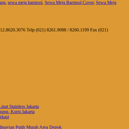
ang
,
sewa meja barstool
,
Sewa Meja Barstool Cover
,
Sewa Meja
812.8620.3076 Telp (021) 8261.9088 / 8260.1199 Fax (021)
ipat Stainless Jakarta
ung, Kursi Jakarta
ekasi
inavian Putih Murah Area Depok