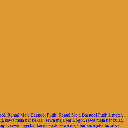
ool
,
Rental Meja Barstool Putih
,
Rental Meja Barstool Putih 1 meter
,
ng
,
sewa meja bar bekasi
,
sewa meja bar Bogor
,
sewa meja bar bulat
,
ogor
,
sewa meja bar kaca depok
,
sewa meja bar kaca jakarta
,
sewa