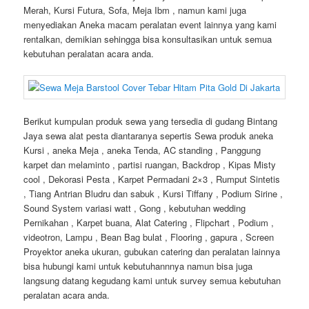
Merah, Kursi Futura, Sofa, Meja Ibm , namun kami juga
menyediakan Aneka macam peralatan event lainnya yang kami
rentalkan, demikian sehingga bisa konsultasikan untuk semua
kebutuhan peralatan acara anda.
Berikut kumpulan produk sewa yang tersedia di gudang Bintang
Jaya sewa alat pesta diantaranya sepertis Sewa produk aneka
Kursi , aneka Meja , aneka Tenda, AC standing , Panggung
karpet dan melaminto , partisi ruangan, Backdrop , Kipas Misty
cool , Dekorasi Pesta , Karpet Permadani 2×3 , Rumput Sintetis
, Tiang Antrian Bludru dan sabuk , Kursi Tiffany , Podium Sirine ,
Sound System variasi watt , Gong , kebutuhan wedding
Pernikahan , Karpet buana, Alat Catering , Flipchart , Podium ,
videotron, Lampu , Bean Bag bulat , Flooring , gapura , Screen
Proyektor aneka ukuran, gubukan catering dan peralatan lainnya
bisa hubungi kami untuk kebutuhannnya namun bisa juga
langsung datang kegudang kami untuk survey semua kebutuhan
peralatan acara anda.