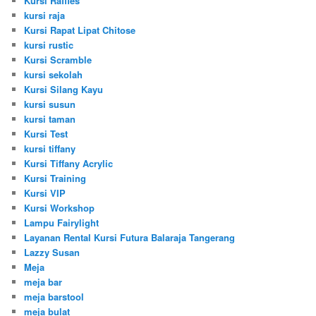
Kursi Raffles
kursi raja
Kursi Rapat Lipat Chitose
kursi rustic
Kursi Scramble
kursi sekolah
Kursi Silang Kayu
kursi susun
kursi taman
Kursi Test
kursi tiffany
Kursi Tiffany Acrylic
Kursi Training
Kursi VIP
Kursi Workshop
Lampu Fairylight
Layanan Rental Kursi Futura Balaraja Tangerang
Lazzy Susan
Meja
meja bar
meja barstool
meja bulat