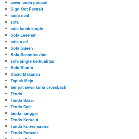
sewa tenda parasol
Sign Out Portrait
soda oval
sofa
sofa kotak single
Sofa Lesehan
sofa oval
Sofa Queen
Sofa Scandinavian
sofa single berkualitas
Sofa Studio
Stand Makanan
Taplak Meja
tempat sewa kursi crossback
Tenda
Tenda Bazar
Tenda Cafe
tenda hanggar
Tenda Kerucut
Tenda Konvensional
Tenda Parasol