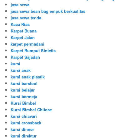
jasa sewa
jasa sewa bean bag empuk berkualitas
jasa sewa tenda
Kaca Rias
Karpet Buana
Karpet Jalan
karpet permadani
Karpet Rumput Sintetis
Karpet Sajadah
kursi
kursi anak
kursi anak plastik
kursi barstool
kursi belajar
kursi bermeja
Kursi Bimbel
Kursi Bimbel Chitose
kursi chiavari
kursi crossback
kursi dinner
kursi direktur