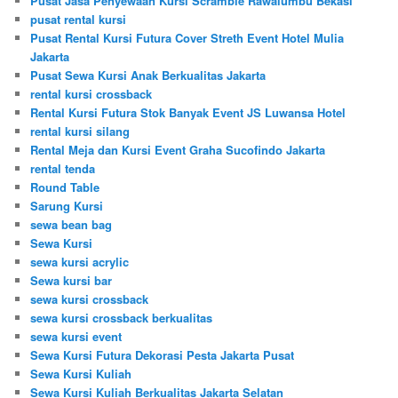
Pusat Jasa Penyewaan Kursi Scramble Rawalumbu Bekasi
pusat rental kursi
Pusat Rental Kursi Futura Cover Streth Event Hotel Mulia
Jakarta
Pusat Sewa Kursi Anak Berkualitas Jakarta
rental kursi crossback
Rental Kursi Futura Stok Banyak Event JS Luwansa Hotel
rental kursi silang
Rental Meja dan Kursi Event Graha Sucofindo Jakarta
rental tenda
Round Table
Sarung Kursi
sewa bean bag
Sewa Kursi
sewa kursi acrylic
Sewa kursi bar
sewa kursi crossback
sewa kursi crossback berkualitas
sewa kursi event
Sewa Kursi Futura Dekorasi Pesta Jakarta Pusat
Sewa Kursi Kuliah
Sewa Kursi Kuliah Berkualitas Jakarta Selatan