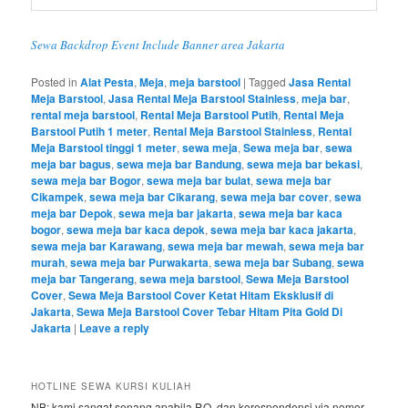
Sewa Backdrop Event Include Banner area Jakarta
Posted in
Alat Pesta
,
Meja
,
meja barstool
|
Tagged
Jasa Rental
Meja Barstool
,
Jasa Rental Meja Barstool Stainless
,
meja bar
,
rental meja barstool
,
Rental Meja Barstool Putih
,
Rental Meja
Barstool Putih 1 meter
,
Rental Meja Barstool Stainless
,
Rental
Meja Barstool tinggi 1 meter
,
sewa meja
,
Sewa meja bar
,
sewa
meja bar bagus
,
sewa meja bar Bandung
,
sewa meja bar bekasi
,
sewa meja bar Bogor
,
sewa meja bar bulat
,
sewa meja bar
Cikampek
,
sewa meja bar Cikarang
,
sewa meja bar cover
,
sewa
meja bar Depok
,
sewa meja bar jakarta
,
sewa meja bar kaca
bogor
,
sewa meja bar kaca depok
,
sewa meja bar kaca jakarta
,
sewa meja bar Karawang
,
sewa meja bar mewah
,
sewa meja bar
murah
,
sewa meja bar Purwakarta
,
sewa meja bar Subang
,
sewa
meja bar Tangerang
,
sewa meja barstool
,
Sewa Meja Barstool
Cover
,
Sewa Meja Barstool Cover Ketat Hitam Eksklusif di
Jakarta
,
Sewa Meja Barstool Cover Tebar Hitam Pita Gold Di
Jakarta
|
Leave a reply
HOTLINE SEWA KURSI KULIAH
NB: kami sangat senang apabila P.O. dan korespondensi via nomor