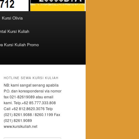
Kursi Olivia
tal Kursi Kuliah
a Kursi Kuliah Promo
HOTLINE SEWA KURSI KULIAH
NB: kami sangat senang apabila
P.O. dan korespondensi via nomor
fax 021-82619089 atau email
kami. Telp.+62 85.777.333.808
Call +62 812.8620.3076 Telp
(021) 8261.9088 / 8260.1199 Fax
(021) 8261.9089
www.kursikuliah.net