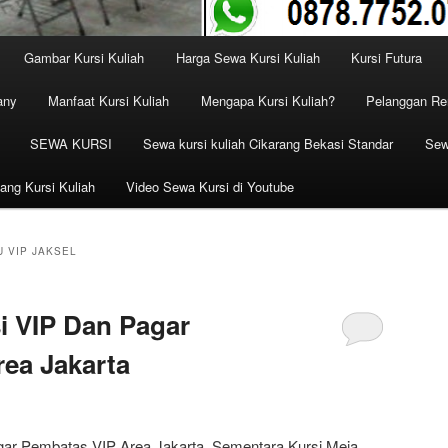
Gambar Kursi Kuliah
Harga Sewa Kursi Kuliah
Kursi Futura
any
Manfaat Kursi Kuliah
Mengapa Kursi Kuliah?
Pelanggan Ren
SEWA KURSI
Sewa kursi kuliah Cikarang Bekasi Standar
Sew
ang Kursi Kuliah
Video Sewa Kursi di Youtube
U VIP JAKSEL
i VIP Dan Pagar
ea Jakarta
gar Pembatas VIP Area Jakarta, Sementara Kursi Meja