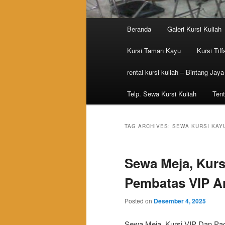
Main menu
Beranda
Galeri Kursi Kuliah
Skip to primary content
Skip to secondary content
Kursi Taman Kayu
Kursi Tiff
rental kursi kuliah – Bintang Jaya
Telp. Sewa Kursi Kuliah
Tent
TAG ARCHIVES:
SEWA KURSI KAY
Sewa Meja, Kurs
Pembatas VIP Ar
Posted on
Desember 4, 2025
Sewa Meja, Kursi VIP Dan Pa