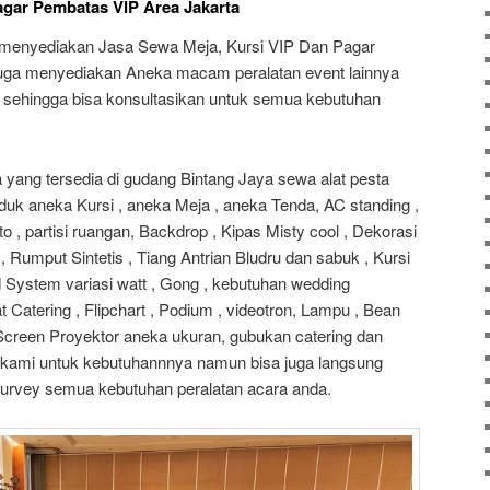
agar Pembatas VIP Area Jakarta
 menyediakan Jasa Sewa Meja, Kursi VIP Dan Pagar
uga menyediakan Aneka macam peralatan event lainnya
n sehingga bisa konsultasikan untuk semua kebutuhan
yang tersedia di gudang Bintang Jaya sewa alat pesta
duk aneka Kursi , aneka Meja , aneka Tenda, AC standing ,
 , partisi ruangan, Backdrop , Kipas Misty cool , Dekorasi
 Rumput Sintetis , Tiang Antrian Bludru dan sabuk , Kursi
d System variasi watt , Gong , kebutuhan wedding
t Catering , Flipchart , Podium , videotron, Lampu , Bean
, Screen Proyektor aneka ukuran, gubukan catering dan
i kami untuk kebutuhannnya namun bisa juga langsung
urvey semua kebutuhan peralatan acara anda.