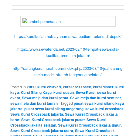
https://kursikuliah.net/layanan-sewa-podium-terlaris-di-depok/
https://www.sewatenda.net/2023/03/10/tempat-sewa-sofa-
kualitas-premium-jakarta/
http://sarungkursimurah.com/index.php/2023/03/10/jual-sarung-
meja-model-stretch-tangerang-selatan/
Posted in
kursi
,
kursi chiavari
,
kursi crossback
,
kursi dinner
,
kursi
kayu
,
Kursi Silang Kayu
,
kursi susun
,
Sewa Kursi
,
sewa kursi
event
,
Sewa meja dan kursi pesta
,
Sewa meja dan kursi seminar
,
sewa meja dan kursi taman
|
Tagged
pusat sewa kursi silang kayu
jakarta
,
pusat sewa kursi silang tangerang
,
sewa kursi crossback
,
Sewa Kursi Crossback jakarta
,
Sewa Kursi Crossback jakarta
barat
,
Sewa Kursi Crossback jakarta pusat
,
Sewa Kursi
Crossback jakarta selatan
,
Sewa Kursi Crossback jakarta timur
,
Sewa Kursi Crossback jakarta utara
,
Sewa Kursi Crossback
,
,
,