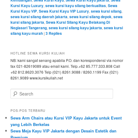
Kembangan
Sewa Kursi Kayu
Sewa Kursi Kayu jakarta
Sewa
Kursi Kayu Luxury
,
sewa kursi kayu silang berkualitas
,
Sewa
Kursi Kayu VIP
,
Sewa Kursi Kayu VIP Luxury
,
sewa kursi silang
,
sewa kursi silang daerah jakarta
,
sewa kursi silang depok
,
sewa
kursi silang jakarta
,
Sewa Kursi Silang Kayu Belakang Di
Neglasari Tangerang
,
sewa kursi silang kayu jakarta
,
sewa kursi
silang kayu murah
|
3
Replies
HOTLINE SEWA KURSI KULIAH
NB: kami sangat senang apabila P.O. dan korespondensi via nomor
fax 021-82619089 atau email kami. Telp.+62 85.777.333.808 Call
+62 812.8620.3076 Telp (021) 8261.9088 / 8260.1199 Fax (021)
8261.9089 www.kursikuliah.net
Search
POS-POS TERBARU
Sewa Arm Chairs atau Kursi VIP Kayu Jakarta untuk Event
yang Lebih Berkelas
Sewa Meja Kayu VIP Jakarta dengan Desain Estetik dan
Premium