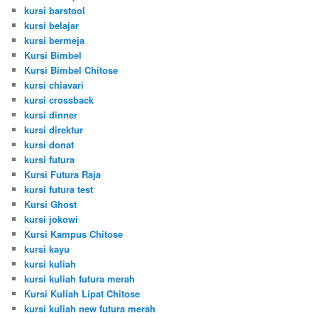
kursi barstool
kursi belajar
kursi bermeja
Kursi Bimbel
Kursi Bimbel Chitose
kursi chiavari
kursi crossback
kursi dinner
kursi direktur
kursi donat
kursi futura
Kursi Futura Raja
kursi futura test
Kursi Ghost
kursi jokowi
Kursi Kampus Chitose
kursi kayu
kursi kuliah
kursi kuliah futura merah
Kursi Kuliah Lipat Chitose
kursi kuliah new futura merah