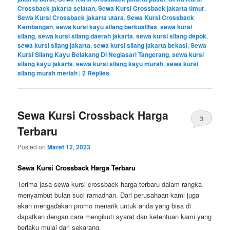
Crossback jakarta selatan
,
Sewa Kursi Crossback jakarta timur
,
Sewa Kursi Crossback jakarta utara
,
Sewa Kursi Crossback
Kembangan
,
sewa kursi kayu silang berkualitas
,
sewa kursi
silang
,
sewa kursi silang daerah jakarta
,
sewa kursi silang depok
,
sewa kursi silang jakarta
,
sewa kursi silang jakarta bekasi
,
Sewa
Kursi Silang Kayu Belakang Di Neglasari Tangerang
,
sewa kursi
silang kayu jakarta
,
sewa kursi silang kayu murah
,
sewa kursi
silang murah meriah
|
2
Replies
Sewa Kursi Crossback Harga
3
Terbaru
Posted on
Maret 12, 2023
Sewa Kursi Crossback Harga Terbaru
Terima jasa sewa kursi crossback harga terbaru dalam rangka
menyambut bulan suci ramadhan. Dari perusahaan kami juga
akan mengadakan promo menarik untuk anda yang bisa di
dapatkan dengan cara mengikuti syarat dan ketentuan kami yang
berlaku mulai dari sekarang.