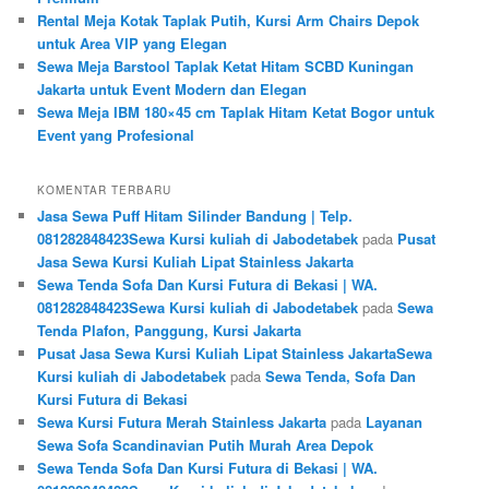
Rental Meja Kotak Taplak Putih, Kursi Arm Chairs Depok
untuk Area VIP yang Elegan
Sewa Meja Barstool Taplak Ketat Hitam SCBD Kuningan
Jakarta untuk Event Modern dan Elegan
Sewa Meja IBM 180×45 cm Taplak Hitam Ketat Bogor untuk
Event yang Profesional
KOMENTAR TERBARU
Jasa Sewa Puff Hitam Silinder Bandung | Telp.
081282848423Sewa Kursi kuliah di Jabodetabek
pada
Pusat
Jasa Sewa Kursi Kuliah Lipat Stainless Jakarta
Sewa Tenda Sofa Dan Kursi Futura di Bekasi | WA.
081282848423Sewa Kursi kuliah di Jabodetabek
pada
Sewa
Tenda Plafon, Panggung, Kursi Jakarta
Pusat Jasa Sewa Kursi Kuliah Lipat Stainless JakartaSewa
Kursi kuliah di Jabodetabek
pada
Sewa Tenda, Sofa Dan
Kursi Futura di Bekasi
Sewa Kursi Futura Merah Stainless Jakarta
pada
Layanan
Sewa Sofa Scandinavian Putih Murah Area Depok
Sewa Tenda Sofa Dan Kursi Futura di Bekasi | WA.