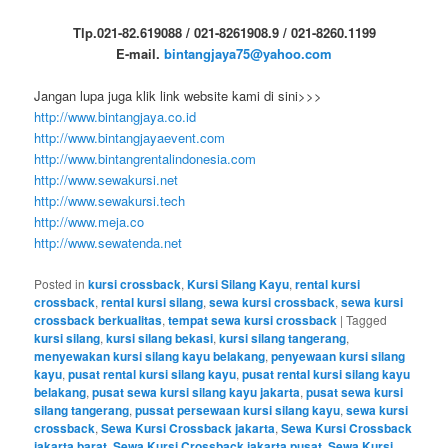
Tlp.021-82.619088 / 021-8261908.9 / 021-8260.1199
E-mail.
bintangjaya75@yahoo.com
Jangan lupa juga klik link website kami di sini>>>
http://www.bintangjaya.co.id
http://www.bintangjayaevent.com
http://www.bintangrentalindonesia.com
http://www.sewakursi.net
http://www.sewakursi.tech
http://www.meja.co
http://www.sewatenda.net
Posted in
kursi crossback
,
Kursi Silang Kayu
,
rental kursi
crossback
,
rental kursi silang
,
sewa kursi crossback
,
sewa kursi
crossback berkualitas
,
tempat sewa kursi crossback
|
Tagged
kursi silang
,
kursi silang bekasi
,
kursi silang tangerang
,
menyewakan kursi silang kayu belakang
,
penyewaan kursi silang
kayu
,
pusat rental kursi silang kayu
,
pusat rental kursi silang kayu
belakang
,
pusat sewa kursi silang kayu jakarta
,
pusat sewa kursi
silang tangerang
,
pussat persewaan kursi silang kayu
,
sewa kursi
crossback
,
Sewa Kursi Crossback jakarta
,
Sewa Kursi Crossback
jakarta barat
,
Sewa Kursi Crossback jakarta pusat
,
Sewa Kursi