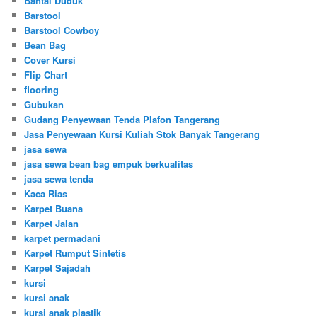
Bantal Duduk
Barstool
Barstool Cowboy
Bean Bag
Cover Kursi
Flip Chart
flooring
Gubukan
Gudang Penyewaan Tenda Plafon Tangerang
Jasa Penyewaan Kursi Kuliah Stok Banyak Tangerang
jasa sewa
jasa sewa bean bag empuk berkualitas
jasa sewa tenda
Kaca Rias
Karpet Buana
Karpet Jalan
karpet permadani
Karpet Rumput Sintetis
Karpet Sajadah
kursi
kursi anak
kursi anak plastik