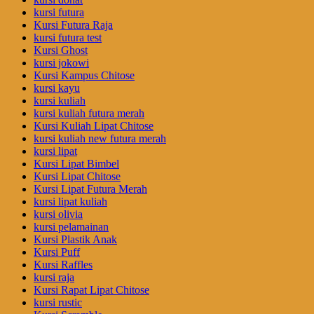
kursi futura
Kursi Futura Raja
kursi futura test
Kursi Ghost
kursi jokowi
Kursi Kampus Chitose
kursi kayu
kursi kuliah
kursi kuliah futura merah
Kursi Kuliah Lipat Chitose
kursi kuliah new futura merah
kursi lipat
Kursi Lipat Bimbel
Kursi Lipat Chitose
Kursi Lipat Futura Merah
kursi lipat kuliah
kursi olivia
kursi pelamainan
Kursi Plastik Anak
Kursi Puff
Kursi Raffles
kursi raja
Kursi Rapat Lipat Chitose
kursi rustic