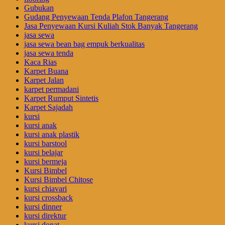
Gubukan
Gudang Penyewaan Tenda Plafon Tangerang
Jasa Penyewaan Kursi Kuliah Stok Banyak Tangerang
jasa sewa
jasa sewa bean bag empuk berkualitas
jasa sewa tenda
Kaca Rias
Karpet Buana
Karpet Jalan
karpet permadani
Karpet Rumput Sintetis
Karpet Sajadah
kursi
kursi anak
kursi anak plastik
kursi barstool
kursi belajar
kursi bermeja
Kursi Bimbel
Kursi Bimbel Chitose
kursi chiavari
kursi crossback
kursi dinner
kursi direktur
kursi donat