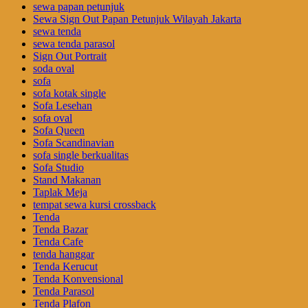
sewa papan petunjuk
Sewa Sign Out Papan Petunjuk Wilayah Jakarta
sewa tenda
sewa tenda parasol
Sign Out Portrait
soda oval
sofa
sofa kotak single
Sofa Lesehan
sofa oval
Sofa Queen
Sofa Scandinavian
sofa single berkualitas
Sofa Studio
Stand Makanan
Taplak Meja
tempat sewa kursi crossback
Tenda
Tenda Bazar
Tenda Cafe
tenda hanggar
Tenda Kerucut
Tenda Konvensional
Tenda Parasol
Tenda Plafon