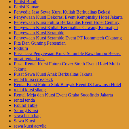
Partisi Booth
Partisi Kamar
Penyedia Jasa Sewa Kursi Kuliah Berkualitas Bekasi
Penyewaan Kursi Dekorasi Event Kempinsky Hotel Jakarta
Penyewaan Kursi Futura Berkualitas Event Hotel Century
Penyewaan Kursi Kuliah Berkualitas Cawang Kramatjati
Penyewaan Kursi Scramble
Penyewaan Kursi Scramble Event PT Icommtech Cikarang
Pita Dan Gunting Peresmian
Podium
Pusat Jasa Penyewaan Kursi Scramble Rawalumbu Bekasi
pusat rental kursi
Pusat Rental Kursi Futura Cover Streth Event Hotel Mulia
Jakarta
Pusat Sewa Kursi Anak Berkualitas Jakarta
rental kursi crossback
Rental Kursi Futura Stok Banyak Event JS Luwansa Hotel
rental kursi silang
Rental Meja dan Kursi Event Graha Sucofindo Jakarta
rental tenda
Round Table
Sarung Kursi
sewa bean bag
Sewa Kursi
sewa kursi acrylic