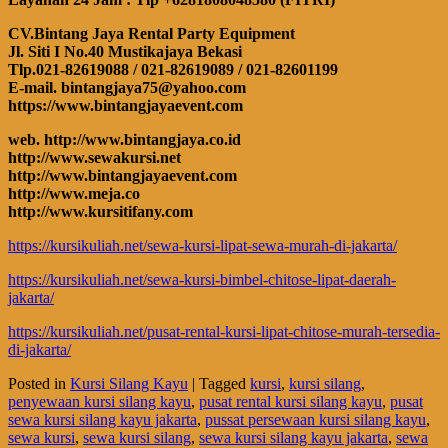
CV.Bintang Jaya Rental Party Equipment
Jl. Siti I No.40 Mustikajaya Bekasi
Tlp.021-82619088 / 021-82619089 / 021-82601199
E-mail. bintangjaya75@yahoo.com
https://www.bintangjayaevent.com
web. http://www.bintangjaya.co.id
http://www.sewakursi.net
http://www.bintangjayaevent.com
http://www.meja.co
http://www.kursitifany.com
https://kursikuliah.net/sewa-kursi-lipat-sewa-murah-di-jakarta/
https://kursikuliah.net/sewa-kursi-bimbel-chitose-lipat-daerah-
jakarta/
https://kursikuliah.net/pusat-rental-kursi-lipat-chitose-murah-tersedia-
di-jakarta/
Posted in
Kursi Silang Kayu
|
Tagged
kursi
,
kursi silang
,
penyewaan kursi silang kayu
,
pusat rental kursi silang kayu
,
pusat
sewa kursi silang kayu jakarta
,
pussat persewaan kursi silang kayu
,
sewa kursi
,
sewa kursi silang
,
sewa kursi silang kayu jakarta
,
sewa