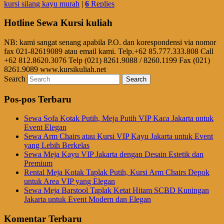
kursi silang kayu murah
|
6
Replies
Hotline Sewa Kursi kuliah
NB: kami sangat senang apabila P.O. dan korespondensi via nomor
fax 021-82619089 atau email kami. Telp.+62 85.777.333.808 Call
+62 812.8620.3076 Telp (021) 8261.9088 / 8260.1199 Fax (021)
8261.9089 www.kursikuliah.net
Search
Pos-pos Terbaru
Sewa Sofa Kotak Putih, Meja Putih VIP Kaca Jakarta untuk
Event Elegan
Sewa Arm Chairs atau Kursi VIP Kayu Jakarta untuk Event
yang Lebih Berkelas
Sewa Meja Kayu VIP Jakarta dengan Desain Estetik dan
Premium
Rental Meja Kotak Taplak Putih, Kursi Arm Chairs Depok
untuk Area VIP yang Elegan
Sewa Meja Barstool Taplak Ketat Hitam SCBD Kuningan
Jakarta untuk Event Modern dan Elegan
Komentar Terbaru