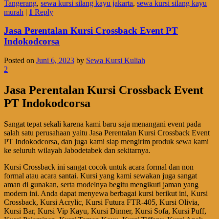
Tangerang
,
sewa kursi silang kayu jakarta
,
sewa kursi silang kayu
murah
|
1
Reply
Jasa Perentalan Kursi Crossback Event PT
Indokodcorsa
Posted on
Juni 6, 2023
by
Sewa Kursi Kuliah
2
Jasa Perentalan Kursi Crossback Event
PT Indokodcorsa
Sangat tepat sekali karena kami baru saja menangani event pada
salah satu perusahaan yaitu Jasa Perentalan Kursi Crossback Event
PT Indokodcorsa, dan juga kami siap mengirim produk sewa kami
ke seluruh wilayah Jabodetabek dan sekitarnya.
Kursi Crossback ini sangat cocok untuk acara formal dan non
formal atau acara santai. Kursi yang kami sewakan juga sangat
aman di gunakan, serta modelnya begitu mengikuti jaman yang
modern ini. Anda dapat menyewa berbagai kursi berikut ini, Kursi
Crossback, Kursi Acrylic, Kursi Futura FTR-405, Kursi Olivia,
Kursi Bar, Kursi Vip Kayu, Kursi Dinner, Kursi Sofa, Kursi Puff,