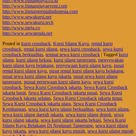
http://www.bintangjaya.co.id
http://www.bintangjayaevent.com
http://www.bintangrentalindonesia.com
http://www.sewakursi.net
http://www.sewakursi.tech
http://www.meja.co
http://www.sewatenda.net
Posted in
kursi crossback
,
Kursi Silang Kayu
,
rental kursi
crossback
,
rental kursi silang
,
sewa kursi crossback
,
sewa kursi
crossback berkualitas
,
tempat sewa kursi crossback
|
Tagged
kursi
silang
,
kursi silang bekasi
,
kursi silang tangerang
,
menyewakan
kursi silang kayu belakang
,
penyewaan kursi silang kayu
,
pusat
rental kursi silang kayu
,
pusat rental kursi silang kayu belakang
,
pusat sewa kursi silang kayu jakarta
,
pusat sewa kursi silang
tangerang
,
pussat persewaan kursi silang kayu
,
sewa kursi
crossback
,
Sewa Kursi Crossback jakarta
,
Sewa Kursi Crossback
jakarta barat
,
Sewa Kursi Crossback jakarta pusat
,
Sewa Kursi
Crossback jakarta selatan
,
Sewa Kursi Crossback jakarta timur
,
Sewa Kursi Crossback jakarta utara
,
Sewa Kursi Crossback
Kembangan
,
sewa kursi kayu silang berkualitas
,
sewa kursi silang
,
sewa kursi silang daerah jakarta
,
sewa kursi silang depok
,
sewa
kursi silang jakarta
,
sewa kursi silang jakarta bekasi
,
Sewa Kursi
Silang Kayu Belakang Di Neglasari Tangerang
,
sewa kursi silang
kayu jakarta
,
sewa kursi silang kayu murah
,
sewa kursi silang murah