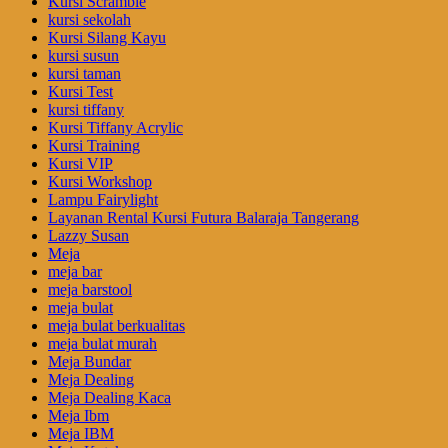
Kursi Scramble
kursi sekolah
Kursi Silang Kayu
kursi susun
kursi taman
Kursi Test
kursi tiffany
Kursi Tiffany Acrylic
Kursi Training
Kursi VIP
Kursi Workshop
Lampu Fairylight
Layanan Rental Kursi Futura Balaraja Tangerang
Lazzy Susan
Meja
meja bar
meja barstool
meja bulat
meja bulat berkualitas
meja bulat murah
Meja Bundar
Meja Dealing
Meja Dealing Kaca
Meja Ibm
Meja IBM