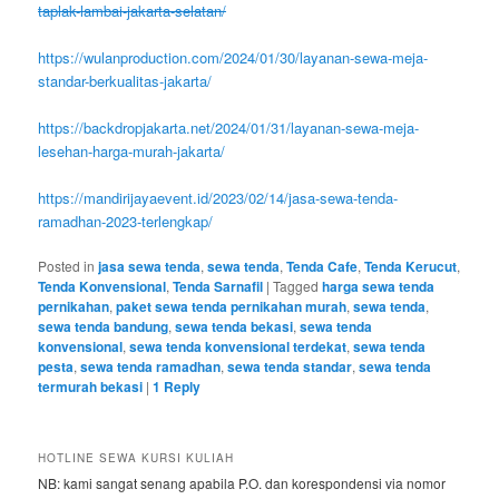
taplak-lambai-jakarta-selatan/
https://wulanproduction.com/2024/01/30/layanan-sewa-meja-
standar-berkualitas-jakarta/
https://backdropjakarta.net/2024/01/31/layanan-sewa-meja-
lesehan-harga-murah-jakarta/
https://mandirijayaevent.id/2023/02/14/jasa-sewa-tenda-
ramadhan-2023-terlengkap/
Posted in
jasa sewa tenda
,
sewa tenda
,
Tenda Cafe
,
Tenda Kerucut
,
Tenda Konvensional
,
Tenda Sarnafil
|
Tagged
harga sewa tenda
pernikahan
,
paket sewa tenda pernikahan murah
,
sewa tenda
,
sewa tenda bandung
,
sewa tenda bekasi
,
sewa tenda
konvensional
,
sewa tenda konvensional terdekat
,
sewa tenda
pesta
,
sewa tenda ramadhan
,
sewa tenda standar
,
sewa tenda
termurah bekasi
|
1
Reply
HOTLINE SEWA KURSI KULIAH
NB: kami sangat senang apabila P.O. dan korespondensi via nomor