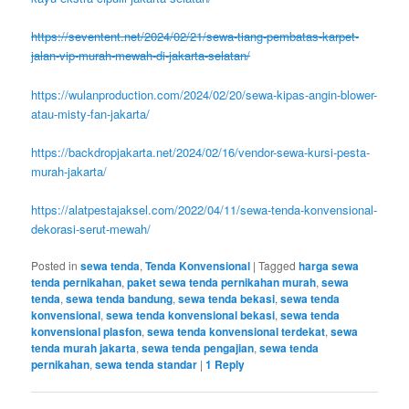
https://seventent.net/2024/02/21/sewa-tiang-pembatas-karpet-
jalan-vip-murah-mewah-di-jakarta-selatan/
https://wulanproduction.com/2024/02/20/sewa-kipas-angin-blower-
atau-misty-fan-jakarta/
https://backdropjakarta.net/2024/02/16/vendor-sewa-kursi-pesta-
murah-jakarta/
https://alatpestajaksel.com/2022/04/11/sewa-tenda-konvensional-
dekorasi-serut-mewah/
Posted in
sewa tenda
,
Tenda Konvensional
|
Tagged
harga sewa
tenda pernikahan
,
paket sewa tenda pernikahan murah
,
sewa
tenda
,
sewa tenda bandung
,
sewa tenda bekasi
,
sewa tenda
konvensional
,
sewa tenda konvensional bekasi
,
sewa tenda
konvensional plasfon
,
sewa tenda konvensional terdekat
,
sewa
tenda murah jakarta
,
sewa tenda pengajian
,
sewa tenda
pernikahan
,
sewa tenda standar
|
1
Reply