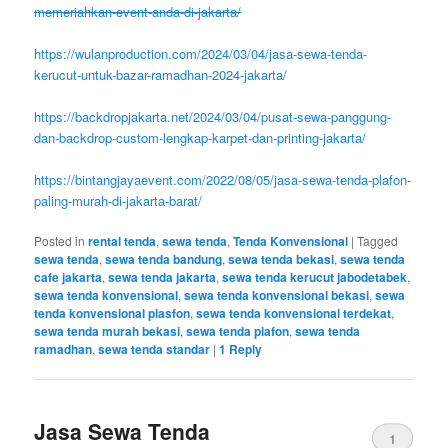
memeriahkan-event-anda-di-jakarta/
https://wulanproduction.com/2024/03/04/jasa-sewa-tenda-
kerucut-untuk-bazar-ramadhan-2024-jakarta/
https://backdropjakarta.net/2024/03/04/pusat-sewa-panggung-
dan-backdrop-custom-lengkap-karpet-dan-printing-jakarta/
https://bintangjayaevent.com/2022/08/05/jasa-sewa-tenda-plafon-
paling-murah-di-jakarta-barat/
Posted in
rental tenda
,
sewa tenda
,
Tenda Konvensional
|
Tagged
sewa tenda
,
sewa tenda bandung
,
sewa tenda bekasi
,
sewa tenda
cafe jakarta
,
sewa tenda jakarta
,
sewa tenda kerucut jabodetabek
,
sewa tenda konvensional
,
sewa tenda konvensional bekasi
,
sewa
tenda konvensional plasfon
,
sewa tenda konvensional terdekat
,
sewa tenda murah bekasi
,
sewa tenda plafon
,
sewa tenda
ramadhan
,
sewa tenda standar
|
1
Reply
Jasa Sewa Tenda
1