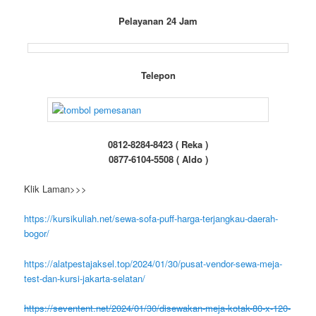
Pelayanan 24 Jam
Telepon
0812-8284-8423 ( Reka )
0877-6104-5508 ( Aldo )
Klik Laman>>>
https://kursikuliah.net/sewa-sofa-puff-harga-terjangkau-daerah-
bogor/
https://alatpestajaksel.top/2024/01/30/pusat-vendor-sewa-meja-
test-dan-kursi-jakarta-selatan/
https://seventent.net/2024/01/30/disewakan-meja-kotak-80-x-120-