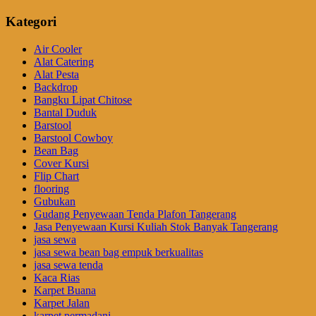
Kategori
Air Cooler
Alat Catering
Alat Pesta
Backdrop
Bangku Lipat Chitose
Bantal Duduk
Barstool
Barstool Cowboy
Bean Bag
Cover Kursi
Flip Chart
flooring
Gubukan
Gudang Penyewaan Tenda Plafon Tangerang
Jasa Penyewaan Kursi Kuliah Stok Banyak Tangerang
jasa sewa
jasa sewa bean bag empuk berkualitas
jasa sewa tenda
Kaca Rias
Karpet Buana
Karpet Jalan
karpet permadani