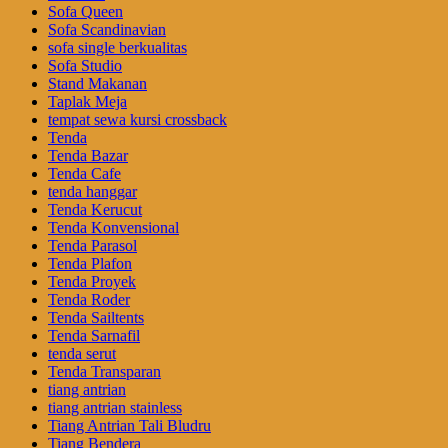
Sofa Queen
Sofa Scandinavian
sofa single berkualitas
Sofa Studio
Stand Makanan
Taplak Meja
tempat sewa kursi crossback
Tenda
Tenda Bazar
Tenda Cafe
tenda hanggar
Tenda Kerucut
Tenda Konvensional
Tenda Parasol
Tenda Plafon
Tenda Proyek
Tenda Roder
Tenda Sailtents
Tenda Sarnafil
tenda serut
Tenda Transparan
tiang antrian
tiang antrian stainless
Tiang Antrian Tali Bludru
Tiang Bendera