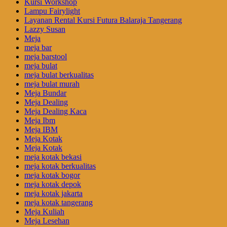
Kursi Workshop
Lampu Fairylight
Layanan Rental Kursi Futura Balaraja Tangerang
Lazzy Susan
Meja
meja bar
meja barstool
meja bulat
meja bulat berkualitas
meja bulat murah
Meja Bundar
Meja Dealing
Meja Dealing Kaca
Meja Ibm
Meja IBM
Meja Kotak
Meja Kotak
meja kotak bekasi
meja kotak berkualitas
meja kotak bogor
meja kotak depok
meja kotak jakarta
meja kotak tangerang
Meja Kuliah
Meja Lesehan