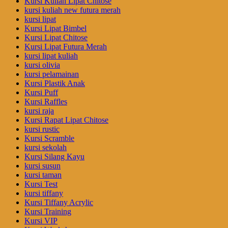
Kursi Kuliah Lipat Chitose
kursi kuliah new futura merah
kursi lipat
Kursi Lipat Bimbel
Kursi Lipat Chitose
Kursi Lipat Futura Merah
kursi lipat kuliah
kursi olivia
kursi pelamainan
Kursi Plastik Anak
Kursi Puff
Kursi Raffles
kursi raja
Kursi Rapat Lipat Chitose
kursi rustic
Kursi Scramble
kursi sekolah
Kursi Silang Kayu
kursi susun
kursi taman
Kursi Test
kursi tiffany
Kursi Tiffany Acrylic
Kursi Training
Kursi VIP