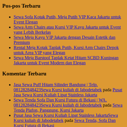
Pos-pos Terbaru
Sewa Sofa Kotak Putih, Meja Putih VIP Kaca Jakarta untuk
Event Elegan
Sewa Arm Chairs atau Kursi VIP Kayu Jakarta untuk Event
yang Lebih Berkelas
Sewa Meja Kayu VIP Jakarta dengan Desain Estetik dan
Premium
Rental Meja Kotak Taplak Putih, Kursi Arm Chairs Depok
untuk Area VIP yang Elegan
Sewa Meja Barstool Taplak Ketat Hitam SCBD Kuningan
Jakarta untuk Event Modern dan Elegan
Komentar Terbaru
Jasa Sewa Puff Hitam Silinder Bandung | Telp.
081282848423Sewa Kursi kuliah di Jabodetabek
pada
Pusat
Jasa Sewa Kursi Kuliah Lipat Stainless Jakarta
Sewa Tenda Sofa Dan Kursi Futura di Bekasi | WA.
081282848423Sewa Kursi kuliah di Jabodetabek
pada
Sewa
Tenda Plafon, Panggung, Kursi Jakarta
Pusat Jasa Sewa Kursi Kuliah Lipat Stainless JakartaSewa
Kursi kuliah di Jabodetabek
pada
Sewa Tenda, Sofa Dan
Kursi Futura di Bekasi