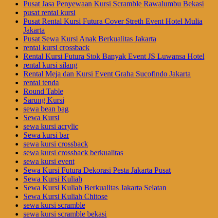
Pusat Jasa Penyewaan Kursi Scramble Rawalumbu Bekasi
pusat rental kursi
Pusat Rental Kursi Futura Cover Streth Event Hotel Mulia
Jakarta
Pusat Sewa Kursi Anak Berkualitas Jakarta
rental kursi crossback
Rental Kursi Futura Stok Banyak Event JS Luwansa Hotel
rental kursi silang
Rental Meja dan Kursi Event Graha Sucofindo Jakarta
rental tenda
Round Table
Sarung Kursi
sewa bean bag
Sewa Kursi
sewa kursi acrylic
Sewa kursi bar
sewa kursi crossback
sewa kursi crossback berkualitas
sewa kursi event
Sewa Kursi Futura Dekorasi Pesta Jakarta Pusat
Sewa Kursi Kuliah
Sewa Kursi Kuliah Berkualitas Jakarta Selatan
Sewa Kursi Kuliah Chitose
sewa kursi scramble
sewa kursi scramble bekasi