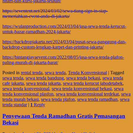
hitam-dan-kursi-jakarta-selatan/
https://seventent.net/2024/03/02/sewa-tiang-sign-in-siap-
memeriahkan-event-anda-di-jakarta/
https://wulanproduction.com/2024/03/04/jasa-sewa-tenda-kerucut-
untuk-bazar-ramadhan-2024-jakarta/
https://backdropjakarta.net/2024/03/04/pusat-sewa-panggung-dan-
backdrop-custom-lengkap-karpet-dan-printing-jakarta/
https://bintangjayaevent.com/2022/08/05/jasa-sewa-tenda-plafon-
paling-murah-di-jakarta-barat/
Posted in
rental tenda
,
sewa tenda
,
Tenda Konvensional
|
Tagged
sewa tenda
,
sewa tenda bandung
,
sewa tenda bekasi
,
sewa tenda
cafe jakarta
,
sewa tenda jakarta
,
sewa tenda kerucut jabodetabek
,
sewa tenda konvensional
,
sewa tenda konvensional bekasi
,
sewa
tenda konvensional plasfon
,
sewa tenda konvensional terdekat
,
sewa
tenda murah bekasi
,
sewa tenda plafon
,
sewa tenda ramadhan
,
sewa
tenda standar
|
1
Reply
Penyewaan Tenda Ramadhan Gratis Pemasangan
Bekasi