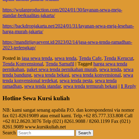
https://wulanproduction.com/2024/01/30/layanan-sewa-meja-
standar-berkualitas-jakarta/
https://backdropjakarta.net/2024/01/31/layanan-sewa-meja-lesehan-
harga-murah-jakarta/
https://mandirijayaevent.id/2023/02/14/jasa-sewa-tenda-ramadhan-
2023-terlengkap/
Posted in
jasa sewa tenda
,
sewa tenda
,
Tenda Cafe
,
Tenda Kerucut
,
Tenda Konvensional
,
Tenda Sarnafil
|
Tagged
harga sewa tenda
pernikahan
,
paket sewa tenda pernikahan murah
,
sewa tenda
,
sewa
tenda bandung
,
sewa tenda bekasi
,
sewa tenda konvensional
,
sewa
tenda konvensional terdekat
,
sewa tenda pesta
,
sewa tenda
ramadhan
,
sewa tenda standar
,
sewa tenda termurah bekasi
|
1
Reply
Hotline Sewa Kursi kuliah
NB: kami sangat senang apabila P.O. dan korespondensi via nomor
fax 021-82619089 atau email kami. Telp.+62 85.777.333.808 Call
+62 812.8620.3076 Telp (021) 8261.9088 / 8260.1199 Fax (021)
8261.9089 www.kursikuliah.net
Search