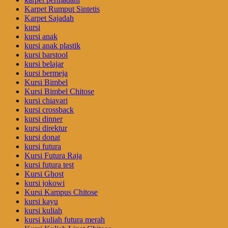
Karpet Rumput Sintetis
Karpet Sajadah
kursi
kursi anak
kursi anak plastik
kursi barstool
kursi belajar
kursi bermeja
Kursi Bimbel
Kursi Bimbel Chitose
kursi chiavari
kursi crossback
kursi dinner
kursi direktur
kursi donat
kursi futura
Kursi Futura Raja
kursi futura test
Kursi Ghost
kursi jokowi
Kursi Kampus Chitose
kursi kayu
kursi kuliah
kursi kuliah futura merah