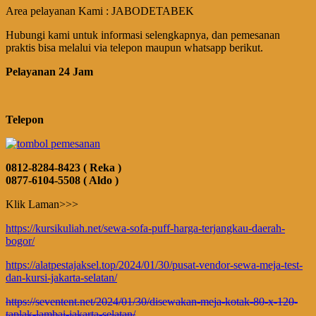
Area pelayanan Kami : JABODETABEK
Hubungi kami untuk informasi selengkapnya, dan pemesanan
praktis bisa melalui via telepon maupun whatsapp berikut.
Pelayanan 24 Jam
Telepon
0812-8284-8423 ( Reka )
0877-6104-5508 ( Aldo )
Klik Laman>>>
https://kursikuliah.net/sewa-sofa-puff-harga-terjangkau-daerah-
bogor/
https://alatpestajaksel.top/2024/01/30/pusat-vendor-sewa-meja-test-
dan-kursi-jakarta-selatan/
https://seventent.net/2024/01/30/disewakan-meja-kotak-80-x-120-
taplak-lambai-jakarta-selatan/