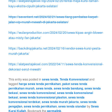
https://alatpestajaksel.top/2024/02/20/rental-meja-kursi-taman-
kayu-ekstra-cipulir-jakarta-selatan/
https://seventent.net/2024/02/21/sewa-tiang-pembatas-karpet-
jalan-vip-murah-mewah-di-jakarta-selatan/
https://wulanproduction.com/2024/02/20/sewa-kipas-angin-blower-
atau-misty-fan-jakarta/
https://backdropjakarta.net/2024/02/16/vendor-sewa-kursi-pesta-
murah-jakarta/
https://alatpestajaksel.com/2022/04/11/sewa-tenda-konvensional-
dekorasi-serut-mewah/
This entry was posted in
sewa tenda
,
Tenda Konvensional
and
tagged
harga sewa tenda pernikahan
,
paket sewa tenda
pernikahan murah
,
sewa tenda
,
sewa tenda bandung
,
sewa tenda
bekasi
,
sewa tenda konvensional
,
sewa tenda konvensional
bekasi
,
sewa tenda konvensional plasfon
,
sewa tenda
konvensional terdekat
,
sewa tenda murah jakarta
,
sewa tenda
pengajian
,
sewa tenda pernikahan
,
sewa tenda standar
by
Sewa
Kursi Kuliah
. Bookmark the
permalink
.