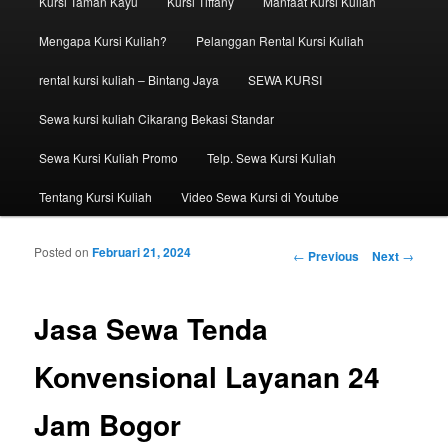
Kursi Taman Kayu
Kursi Tiffany
Manfaat Kursi Kuliah
Mengapa Kursi Kuliah?
Pelanggan Rental Kursi Kuliah
rental kursi kuliah – Bintang Jaya
SEWA KURSI
Sewa kursi kuliah Cikarang Bekasi Standar
Sewa Kursi Kuliah Promo
Telp. Sewa Kursi Kuliah
Tentang Kursi Kuliah
Video Sewa Kursi di Youtube
Posted on
Februari 21, 2024
Post navigation
←
Previous
Next
→
Jasa Sewa Tenda
Konvensional Layanan 24
Jam Bogor